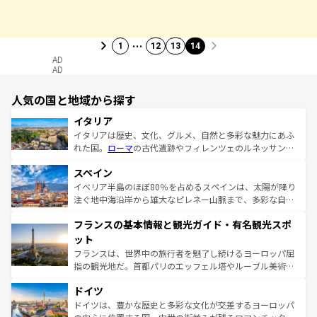
…
1
12
13
14
AD
AD
人気の国と地域から探す
イタリア
イタリアは歴史、文化、グルメ、自然と多彩な魅力にあふ
れた国。
ローマ
の古代遺跡やフィレンツェのルネッサンス
美術、ヴェネツィアの運河など、歴史あるスポットはもち
スペイン
ろん、トスカーナの美しい田園風景やアマルフィ海岸の絶
景など、自然景観も見逃せない。観光の合間には、本場の
イベリア半島のほぼ80％を占めるスペインは、太陽が降り
ピザやパスタなど、絶品のイタリア料理を堪能することも
注ぐ地中海沿岸から雄大なピレネー山脈まで、多彩な自然
できる。朝目覚めてから夜眠るまで、すべての瞬間を楽し
と文化が詰まったヨーロッパ屈指の旅行先だ。多様な地域
フランスの基本情報と観光ガイド・有名観光スポ
ませてくれるイタリアで、忘れられない旅をしてみよう！
文化が根付くこの国では、情熱的なフラメンコ、熱気あふ
なお、新着のイタリア情報は
コンテンツ一覧
を参照してほ
れる闘牛、そして美味しいタパスが生活の一部となってい
ット
しい。
る。首都マドリードの洗練された雰囲気や、バルセロナの
フランスは、世界中の旅行者を魅了し続けるヨーロッパ屈
アートに溢れた街角から、地方では古代ローマ遺跡や中世
指の観光地だ。首都パリのエッフェル塔やルーブル美術館
の城塞都市、穏やかなビーチリゾートまで多彩な表情を見
といった象徴的なスポットから、田舎町の古風な美しさま
せる。地方によって風土や気候が異なるスペインはその個
ドイツ
で、幅広い魅力が詰まっている。華麗な宮殿、歴史的な大
性で訪れる人を魅了する。 なお、新着のスペイン情報は
コ
聖堂、美しいビーチ、そして豊かな自然が、訪れる者を心
ドイツは、豊かな歴史と多彩な文化が交差するヨーロッパ
ンテンツ一覧
を参照してほしい。
から魅了する。また、フランスは美食の国としても知ら