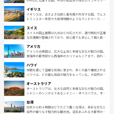
の中心に位置する国。中世の街並みが残るロマンチック街
れ、フランス料理はユネスコ無形文化遺産にも登録されて
道から、未来を先取りするようなモダンな都市まで多様な
イギリス
いる。シャンパンの発祥地であるランス、プロヴァンスの
顔を持つこの国は、どこを歩いても飽きることがない。ベ
香り高いラベンダー畑など、多彩な楽しみ方が可能だ。さ
ルリンの文化的活気、バイエルン州のアルプスの絶景、そ
イギリスは、古きよき伝統と最先端が共存する国。ウェス
らに、パリ以外の地域にも魅力が溢れており、どの街角に
してライン川沿いのワイン畑といった風景は必見。ビール
トミンスター寺院や大英博物館のようなランドマーク、歴
も豊かな歴史と文化が息づいている。パリ以外の個性あふ
とソーセージを味わいながら地元の人と過ごす楽しい時間
史ある大学都市、美しい丘陵地帯や牧歌的な風景など、エ
れる地方に足を運ぶとそれぞれで全く異なる文化を体験で
スイス
は、お酒好きな人にはぜひ体験してほしい。 なお、新着の
リアごとに異なる魅力がある。また、優雅なアフタヌーン
きるだろう。 なお、新着のフランス情報は
コンテンツ一覧
ドイツ情報は
コンテンツ一覧
を参照してほしい。
ティー、ビール好きにはたまらない英国パブ、サッカー観
スイスの国土面積は九州ほどの広さだが、運行時刻が正確
を参照してほしい。
戦など、本場だからこそできる体験も豊富。イギリスを旅
な交通網が整備されており、初心者でも安心して個人旅行
して楽しみつくそう。 なお、新着のイギリス情報は
コンテ
を楽しめる。日本同様に時刻表どおりの旅が可能だ。中世
アメリカ
ンツ一覧
を参照してほしい。
の建物がそのまま残る町や、スイスならではのユニークな
博物館もあり、アルプス観光だけでなく町歩きも満喫する
アメリカ合衆国は、広大な土地と多様な文化が魅力の国。
ことができる。国民の所得が高いため物価も高いが、旅行
東海岸の都市部から西海岸のカリフォルニアまで、訪れる
者向けの交通パス提供のサービスもあり、うまく活用すれ
場所ごとに異なる風景と体験が待っている。ニューヨーク
ハワイ
ば市内交通費無料で観光を楽しむこともできる。 なお、新
のような巨大都市は、観光、ショッピング、エンターテイ
着のスイス情報は
コンテンツ一覧
を参照してほしい。
ンメントが詰まった刺激的なスポットだ。一方、アメリカ
年間を通じて温暖な気候に恵まれ、多くの島で構成される
西部には大自然が広がり、グランドキャニオンやイエロー
ハワイは、どの島も独自の魅力をもっている。大自然の神
ストーン国立公園といった絶景が堪能できる。さらに、南
秘を感じたいなら、火山が生み出した壮大な景観を誇るハ
オーストラリア
部のニューオーリンズでは、音楽と美食が融合した独特の
ワイ島は見逃せない。また、定番の観光地といえばオアフ
文化が魅力。旅行者はアメリカの各地域で異なる魅力を楽
島だが、静かな自然を求めるならマウイ島やカウアイ島が
オーストラリアは、壮大な自然と多様な文化が魅力の国。
しみながら、その多様性と豊かな歴史を感じることができ
おすすめ。エメラルドグリーンに輝く海をはじめ、豊かな
シドニーのシンボルであるシドニー・オペラハウス、オー
るだろう。車でのロードトリップや列車の旅も、アメリカ
文化や歴史が息づいている。「アロハスピリット」と呼ば
ストラリア東海岸北部に広がる大サンゴ礁地帯グレートバ
ならではの贅沢な旅のスタイルだ。 なお、新着のアメリカ
台湾
れるおもてなしの心で訪れる人々を迎えてくれるハワイの
リアリーフや大陸中央部にそびえるウルル（エアーズロッ
情報は
コンテンツ一覧
を参照してほしい。
人々、おいしいローカルフードやハワイアンミュージッ
ク）、タスマニアの美しい原生林やケアンズの熱帯雨林な
日本から約４時間ほどでたどり着く台湾は、多彩な文化と
ク、伝統的なフラダンスなど、すべてがハワイの魅力を彩
ど、見どころがたくさん。また、カフェやワイン、オージ
自然が織りなす魅力的な観光地。活気あふれる大都市の台