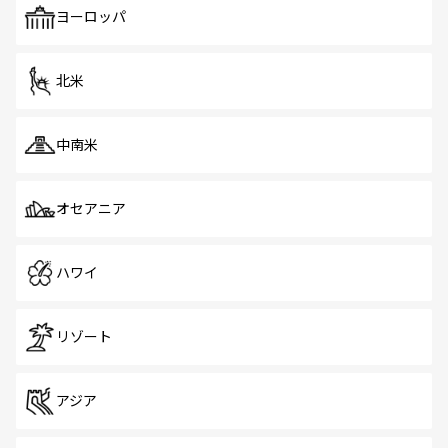
で、ホーカーズは地元の風情を楽しめる外せないスポット
ヨーロッパ
だ。訪れる人を飽きさせないシンガポールで、多様な魅力
を体感しよう。 なお、新着のシンガポール情報は
コンテン
ツ一覧
を参照してほしい。
北米
中南米
オセアニア
ハワイ
リゾート
アジア