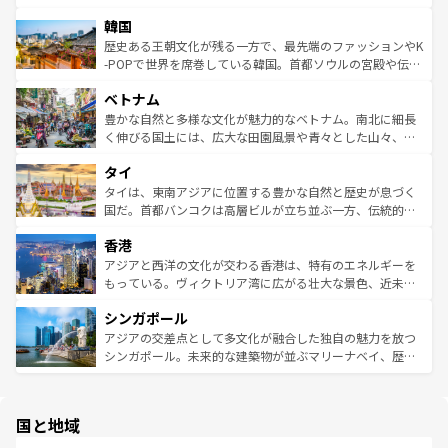
っている。訪れるたびに新しい発見と感動が待っているハ
ービーフなどの食文化も豊かで、美味しいものであふれて
北やノスタルジックな町並みが人気な九份（ジォウフェ
ワイを、存分に味わってほしい。 なお、新着のハワイ情報
韓国
いる。アクティビティも充実しており、サーフィンやダイ
ン）、静ひつな山岳地帯である台湾東部など、都市の喧騒
は
コンテンツ一覧
を参照してほしい。
ビング、ハイキングなど、アウトドア好きにはたまらな
と山間の静けさが共存しており、訪れる人に新しい発見と
歴史ある王朝文化が残る一方で、最先端のファッションやK
い。オーストラリアの多彩な魅力を存分に味わいつくそ
驚きをもたらしてくれる。また、奥深い台湾の食文化も魅
-POPで世界を席巻している韓国。首都ソウルの宮殿や伝統
う。 なお、新着のオーストラリア情報は
コンテンツ一覧
を
力で、夜市などの屋台グルメから高級料理、ヘルシーで美
家屋が並ぶエリアでは韓国の歴史と文化に浸ることがで
参照してほしい。
ベトナム
容にもいいと評判のスイーツなど、バラエティ豊かな料理
き、地方に足を延ばせば四季折々の自然美を楽しむことが
が味わえる。 なお、新着の台湾情報は
コンテンツ一覧
を参
できる。そして、キムチや焼肉、絶品のストリートフード
豊かな自然と多様な文化が魅力的なベトナム。南北に細長
照してほしい。
まで、さまざまな韓国料理が待っている。夜には、韓国な
く伸びる国土には、広大な田園風景や青々とした山々、世
らではのナイトライフも堪能できる。あたたかいホスピタ
界遺産に登録された壮大な自然景観が点在し、都市部では
タイ
リティに包まれながら、韓国の多彩な魅力を心ゆくまで味
急速な発展と共に伝統が息づく。ハノイの古い町並みやホ
わってみてほしい。 なお、新着の韓国情報は
コンテンツ一
ーチミン市のフランス統治時代の建物も、独特の雰囲気を
タイは、東南アジアに位置する豊かな自然と歴史が息づく
覧
を参照してほしい。
醸し出している。また、バラエティの豊かさとおいしさで
国だ。首都バンコクは高層ビルが立ち並ぶ一方、伝統的な
世界中の食通を魅了してやまないベトナム料理も魅力のひ
寺院や市場がいたるところに点在し、古きよき文化と現代
香港
とつ。フォーやバインミー、ベトナムコーヒーなどは、ぜ
の活気が交差している。北部ではチェンマイなどの山岳地
ひ現地で味わいたい。どの地域を訪れてもあたたかい人々
帯で自然と触れ合い、南部ではプーケットやクラビの美し
アジアと西洋の文化が交わる香港は、特有のエネルギーを
が旅行者を迎えてくれるので、きっと忘れられない旅にな
いビーチでリゾート気分を楽しむことができる。タイ料理
もっている。ヴィクトリア湾に広がる壮大な景色、近未来
るはずだ。 なお、新着のベトナム情報は
コンテンツ一覧
を
は世界的に有名で、屋台から高級レストランまで味覚を刺
的なアートスポット、そして歴史と現代が融合した町並
参照してほしい。
シンガポール
激する。気候は一年中温暖で、どの季節にも異なる楽しみ
み、どこを訪れても感動するはず。観光スポットが密集し
が待っている。親しみやすいタイの人々、仏教を中心とし
ており、効率よく見どころを回れるのも魅力。息をのむよ
アジアの交差点として多文化が融合した独自の魅力を放つ
た文化、そして多様な観光資源が、訪れる旅人を魅了し続
うな絶景から文化的な体験まで、香港を存分に楽しみ尽く
シンガポール。未来的な建築物が並ぶマリーナベイ、歴史
ける。 なお、新着のタイ情報は
コンテンツ一覧
を参照して
そう。 なお、新着の香港情報は
コンテンツ一覧
を参照して
と伝統を感じられるエスニックタウン、多数の緑豊かな公
ほしい。
ほしい。
園や自然保護区など、自然が調和した近代的な景観と文化
の多様性あふれるカラフルな町は、どこを歩いても新しい
国と地域
発見がある。さらに、治安のよさや充実した公共交通機関
も、旅行者にとっては魅力的なポイント。グルメも豊富