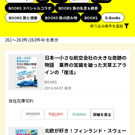
BOOKS スペシャルコラボ
BOOKS 旅の名言＆絶景
BOOKS 旅と健康
BOOKS 旅の読み物
BOOKS
D-Books
絞り込み条件を追加
261〜263件/263件中 を表示
日本一小さな航空会社の大きな奇跡の
物語 業界の常識を破った天草エアラ
インの「復活」
BOOKS
2016.04.07 発売
当社在庫切れ
詳細を見る
北欧が好き！フィンランド・スウェー