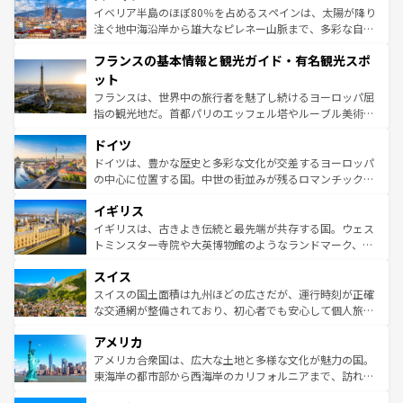
景など、自然景観も見逃せない。観光の合間には、本場の
イベリア半島のほぼ80％を占めるスペインは、太陽が降り
ピザやパスタなど、絶品のイタリア料理を堪能することも
注ぐ地中海沿岸から雄大なピレネー山脈まで、多彩な自然
できる。朝目覚めてから夜眠るまで、すべての瞬間を楽し
と文化が詰まったヨーロッパ屈指の旅行先だ。多様な地域
フランスの基本情報と観光ガイド・有名観光スポ
ませてくれるイタリアで、忘れられない旅をしてみよう！
文化が根付くこの国では、情熱的なフラメンコ、熱気あふ
なお、新着のイタリア情報は
コンテンツ一覧
を参照してほ
れる闘牛、そして美味しいタパスが生活の一部となってい
ット
しい。
る。首都マドリードの洗練された雰囲気や、バルセロナの
フランスは、世界中の旅行者を魅了し続けるヨーロッパ屈
アートに溢れた街角から、地方では古代ローマ遺跡や中世
指の観光地だ。首都パリのエッフェル塔やルーブル美術館
の城塞都市、穏やかなビーチリゾートまで多彩な表情を見
といった象徴的なスポットから、田舎町の古風な美しさま
せる。地方によって風土や気候が異なるスペインはその個
ドイツ
で、幅広い魅力が詰まっている。華麗な宮殿、歴史的な大
性で訪れる人を魅了する。 なお、新着のスペイン情報は
コ
聖堂、美しいビーチ、そして豊かな自然が、訪れる者を心
ドイツは、豊かな歴史と多彩な文化が交差するヨーロッパ
ンテンツ一覧
を参照してほしい。
から魅了する。また、フランスは美食の国としても知ら
の中心に位置する国。中世の街並みが残るロマンチック街
れ、フランス料理はユネスコ無形文化遺産にも登録されて
道から、未来を先取りするようなモダンな都市まで多様な
イギリス
いる。シャンパンの発祥地であるランス、プロヴァンスの
顔を持つこの国は、どこを歩いても飽きることがない。ベ
香り高いラベンダー畑など、多彩な楽しみ方が可能だ。さ
ルリンの文化的活気、バイエルン州のアルプスの絶景、そ
イギリスは、古きよき伝統と最先端が共存する国。ウェス
らに、パリ以外の地域にも魅力が溢れており、どの街角に
してライン川沿いのワイン畑といった風景は必見。ビール
トミンスター寺院や大英博物館のようなランドマーク、歴
も豊かな歴史と文化が息づいている。パリ以外の個性あふ
とソーセージを味わいながら地元の人と過ごす楽しい時間
史ある大学都市、美しい丘陵地帯や牧歌的な風景など、エ
れる地方に足を運ぶとそれぞれで全く異なる文化を体験で
スイス
は、お酒好きな人にはぜひ体験してほしい。 なお、新着の
リアごとに異なる魅力がある。また、優雅なアフタヌーン
きるだろう。 なお、新着のフランス情報は
コンテンツ一覧
ドイツ情報は
コンテンツ一覧
を参照してほしい。
ティー、ビール好きにはたまらない英国パブ、サッカー観
スイスの国土面積は九州ほどの広さだが、運行時刻が正確
を参照してほしい。
戦など、本場だからこそできる体験も豊富。イギリスを旅
な交通網が整備されており、初心者でも安心して個人旅行
して楽しみつくそう。 なお、新着のイギリス情報は
コンテ
を楽しめる。日本同様に時刻表どおりの旅が可能だ。中世
アメリカ
ンツ一覧
を参照してほしい。
の建物がそのまま残る町や、スイスならではのユニークな
博物館もあり、アルプス観光だけでなく町歩きも満喫する
アメリカ合衆国は、広大な土地と多様な文化が魅力の国。
ことができる。国民の所得が高いため物価も高いが、旅行
東海岸の都市部から西海岸のカリフォルニアまで、訪れる
者向けの交通パス提供のサービスもあり、うまく活用すれ
場所ごとに異なる風景と体験が待っている。ニューヨーク