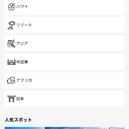
ハワイ
リゾート
アジア
中近東
アフリカ
日本
人気スポット