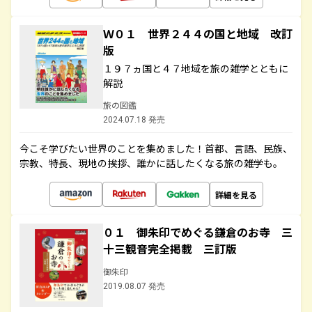
Ｗ０１ 世界２４４の国と地域 改訂
版
１９７ヵ国と４７地域を旅の雑学とともに
解説
旅の図鑑
2024.07.18 発売
今こそ学びたい世界のことを集めました！首都、言語、民族、
宗教、特長、現地の挨拶、誰かに話したくなる旅の雑学も。
詳細を見る
０１ 御朱印でめぐる鎌倉のお寺 三
十三観音完全掲載 三訂版
御朱印
2019.08.07 発売