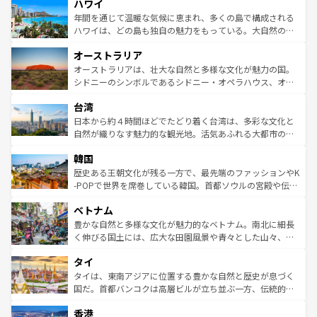
ハワイ
ば市内交通費無料で観光を楽しむこともできる。 なお、新
のような巨大都市は、観光、ショッピング、エンターテイ
着のスイス情報は
コンテンツ一覧
を参照してほしい。
ンメントが詰まった刺激的なスポットだ。一方、アメリカ
年間を通じて温暖な気候に恵まれ、多くの島で構成される
西部には大自然が広がり、グランドキャニオンやイエロー
ハワイは、どの島も独自の魅力をもっている。大自然の神
ストーン国立公園といった絶景が堪能できる。さらに、南
秘を感じたいなら、火山が生み出した壮大な景観を誇るハ
オーストラリア
部のニューオーリンズでは、音楽と美食が融合した独特の
ワイ島は見逃せない。また、定番の観光地といえばオアフ
文化が魅力。旅行者はアメリカの各地域で異なる魅力を楽
島だが、静かな自然を求めるならマウイ島やカウアイ島が
オーストラリアは、壮大な自然と多様な文化が魅力の国。
しみながら、その多様性と豊かな歴史を感じることができ
おすすめ。エメラルドグリーンに輝く海をはじめ、豊かな
シドニーのシンボルであるシドニー・オペラハウス、オー
るだろう。車でのロードトリップや列車の旅も、アメリカ
文化や歴史が息づいている。「アロハスピリット」と呼ば
ストラリア東海岸北部に広がる大サンゴ礁地帯グレートバ
ならではの贅沢な旅のスタイルだ。 なお、新着のアメリカ
台湾
れるおもてなしの心で訪れる人々を迎えてくれるハワイの
リアリーフや大陸中央部にそびえるウルル（エアーズロッ
情報は
コンテンツ一覧
を参照してほしい。
人々、おいしいローカルフードやハワイアンミュージッ
ク）、タスマニアの美しい原生林やケアンズの熱帯雨林な
日本から約４時間ほどでたどり着く台湾は、多彩な文化と
ク、伝統的なフラダンスなど、すべてがハワイの魅力を彩
ど、見どころがたくさん。また、カフェやワイン、オージ
自然が織りなす魅力的な観光地。活気あふれる大都市の台
っている。訪れるたびに新しい発見と感動が待っているハ
ービーフなどの食文化も豊かで、美味しいものであふれて
北やノスタルジックな町並みが人気な九份（ジォウフェ
ワイを、存分に味わってほしい。 なお、新着のハワイ情報
韓国
いる。アクティビティも充実しており、サーフィンやダイ
ン）、静ひつな山岳地帯である台湾東部など、都市の喧騒
は
コンテンツ一覧
を参照してほしい。
ビング、ハイキングなど、アウトドア好きにはたまらな
と山間の静けさが共存しており、訪れる人に新しい発見と
歴史ある王朝文化が残る一方で、最先端のファッションやK
い。オーストラリアの多彩な魅力を存分に味わいつくそ
驚きをもたらしてくれる。また、奥深い台湾の食文化も魅
-POPで世界を席巻している韓国。首都ソウルの宮殿や伝統
う。 なお、新着のオーストラリア情報は
コンテンツ一覧
を
力で、夜市などの屋台グルメから高級料理、ヘルシーで美
家屋が並ぶエリアでは韓国の歴史と文化に浸ることがで
参照してほしい。
ベトナム
容にもいいと評判のスイーツなど、バラエティ豊かな料理
き、地方に足を延ばせば四季折々の自然美を楽しむことが
が味わえる。 なお、新着の台湾情報は
コンテンツ一覧
を参
できる。そして、キムチや焼肉、絶品のストリートフード
豊かな自然と多様な文化が魅力的なベトナム。南北に細長
照してほしい。
まで、さまざまな韓国料理が待っている。夜には、韓国な
く伸びる国土には、広大な田園風景や青々とした山々、世
らではのナイトライフも堪能できる。あたたかいホスピタ
界遺産に登録された壮大な自然景観が点在し、都市部では
タイ
リティに包まれながら、韓国の多彩な魅力を心ゆくまで味
急速な発展と共に伝統が息づく。ハノイの古い町並みやホ
わってみてほしい。 なお、新着の韓国情報は
コンテンツ一
ーチミン市のフランス統治時代の建物も、独特の雰囲気を
タイは、東南アジアに位置する豊かな自然と歴史が息づく
覧
を参照してほしい。
醸し出している。また、バラエティの豊かさとおいしさで
国だ。首都バンコクは高層ビルが立ち並ぶ一方、伝統的な
世界中の食通を魅了してやまないベトナム料理も魅力のひ
寺院や市場がいたるところに点在し、古きよき文化と現代
香港
とつ。フォーやバインミー、ベトナムコーヒーなどは、ぜ
の活気が交差している。北部ではチェンマイなどの山岳地