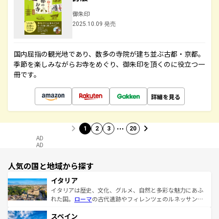
御朱印
2025.10.09 発売
国内屈指の観光地であり、数多の寺院が建ち並ぶ古都・京都。
季節を楽しみながらお寺をめぐり、御朱印を頂くのに役立つ一
冊です。
詳細を見る
…
1
2
3
20
AD
AD
人気の国と地域から探す
イタリア
イタリアは歴史、文化、グルメ、自然と多彩な魅力にあふ
れた国。
ローマ
の古代遺跡やフィレンツェのルネッサンス
美術、ヴェネツィアの運河など、歴史あるスポットはもち
スペイン
ろん、トスカーナの美しい田園風景やアマルフィ海岸の絶