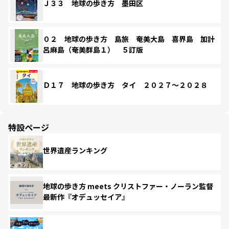
Ｊ３３ 地球の歩き方 墨田区
０２ 地球の歩き方 島旅 奄美大島 喜界島 加計
呂麻島（奄美群島１） ５訂版
Ｄ１７ 地球の歩き方 タイ ２０２７～２０２８
特設ページ
世界遺産ランキング
地球の歩き方 meets クリストファー・ノーラン監督
最新作『オデュッセイア』