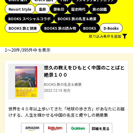
Resort Style
島旅
御朱印
歴史時代
旅の図鑑
BOOKS スペシャルコラボ
BOOKS 旅の名言＆絶景
BOOKS 旅と健康
BOOKS 旅の読み物
BOOKS
D-Books
絞り込み条件を追加
1〜20件/395件中 を表示
悠久の教えをひもとく中国のことばと
絶景１００
BOOKS 旅の名言＆絶景
2022.12.15 発売
世界を４０年以上歩いてきた「地球の歩き方」があなたにお届
けする、人生を輝かせる中国の名言と癒やしの絶景集
詳細を見る