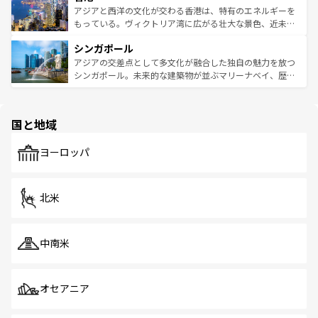
ひ現地で味わいたい。どの地域を訪れてもあたたかい人々
帯で自然と触れ合い、南部ではプーケットやクラビの美し
アジアと西洋の文化が交わる香港は、特有のエネルギーを
が旅行者を迎えてくれるので、きっと忘れられない旅にな
いビーチでリゾート気分を楽しむことができる。タイ料理
もっている。ヴィクトリア湾に広がる壮大な景色、近未来
るはずだ。 なお、新着のベトナム情報は
コンテンツ一覧
を
は世界的に有名で、屋台から高級レストランまで味覚を刺
的なアートスポット、そして歴史と現代が融合した町並
参照してほしい。
シンガポール
激する。気候は一年中温暖で、どの季節にも異なる楽しみ
み、どこを訪れても感動するはず。観光スポットが密集し
が待っている。親しみやすいタイの人々、仏教を中心とし
ており、効率よく見どころを回れるのも魅力。息をのむよ
アジアの交差点として多文化が融合した独自の魅力を放つ
た文化、そして多様な観光資源が、訪れる旅人を魅了し続
うな絶景から文化的な体験まで、香港を存分に楽しみ尽く
シンガポール。未来的な建築物が並ぶマリーナベイ、歴史
ける。 なお、新着のタイ情報は
コンテンツ一覧
を参照して
そう。 なお、新着の香港情報は
コンテンツ一覧
を参照して
と伝統を感じられるエスニックタウン、多数の緑豊かな公
ほしい。
ほしい。
園や自然保護区など、自然が調和した近代的な景観と文化
の多様性あふれるカラフルな町は、どこを歩いても新しい
国と地域
発見がある。さらに、治安のよさや充実した公共交通機関
も、旅行者にとっては魅力的なポイント。グルメも豊富
で、ホーカーズは地元の風情を楽しめる外せないスポット
ヨーロッパ
だ。訪れる人を飽きさせないシンガポールで、多様な魅力
を体感しよう。 なお、新着のシンガポール情報は
コンテン
ツ一覧
を参照してほしい。
北米
中南米
オセアニア