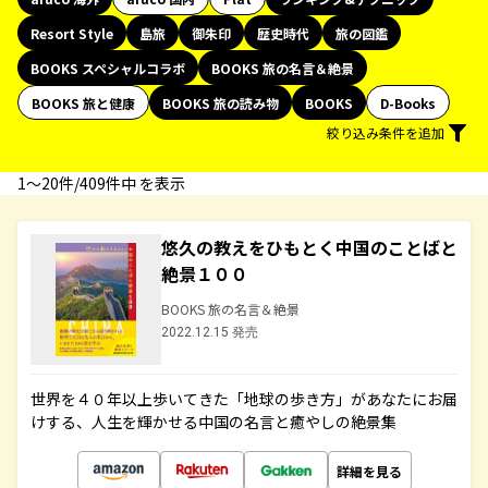
Resort Style
島旅
御朱印
歴史時代
旅の図鑑
BOOKS スペシャルコラボ
BOOKS 旅の名言＆絶景
BOOKS 旅と健康
BOOKS 旅の読み物
BOOKS
D-Books
絞り込み条件を追加
1〜20件/409件中 を表示
悠久の教えをひもとく中国のことばと
絶景１００
BOOKS 旅の名言＆絶景
2022.12.15 発売
世界を４０年以上歩いてきた「地球の歩き方」があなたにお届
けする、人生を輝かせる中国の名言と癒やしの絶景集
詳細を見る