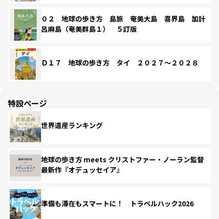
０２ 地球の歩き方 島旅 奄美大島 喜界島 加計
呂麻島（奄美群島１） ５訂版
Ｄ１７ 地球の歩き方 タイ ２０２７～２０２８
特設ページ
世界遺産ランキング
地球の歩き方 meets クリストファー・ノーラン監督
最新作『オデュッセイア』
準備も滞在もスマートに！ トラベルハック2026