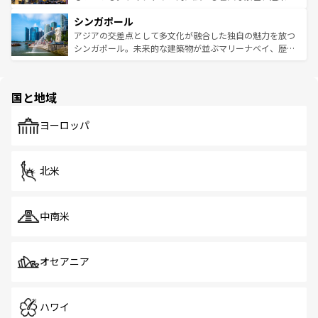
るはずだ。 なお、新着のベトナム情報は
コンテンツ一覧
を
は世界的に有名で、屋台から高級レストランまで味覚を刺
的なアートスポット、そして歴史と現代が融合した町並
参照してほしい。
シンガポール
激する。気候は一年中温暖で、どの季節にも異なる楽しみ
み、どこを訪れても感動するはず。観光スポットが密集し
が待っている。親しみやすいタイの人々、仏教を中心とし
ており、効率よく見どころを回れるのも魅力。息をのむよ
アジアの交差点として多文化が融合した独自の魅力を放つ
た文化、そして多様な観光資源が、訪れる旅人を魅了し続
うな絶景から文化的な体験まで、香港を存分に楽しみ尽く
シンガポール。未来的な建築物が並ぶマリーナベイ、歴史
ける。 なお、新着のタイ情報は
コンテンツ一覧
を参照して
そう。 なお、新着の香港情報は
コンテンツ一覧
を参照して
と伝統を感じられるエスニックタウン、多数の緑豊かな公
ほしい。
ほしい。
園や自然保護区など、自然が調和した近代的な景観と文化
の多様性あふれるカラフルな町は、どこを歩いても新しい
国と地域
発見がある。さらに、治安のよさや充実した公共交通機関
も、旅行者にとっては魅力的なポイント。グルメも豊富
で、ホーカーズは地元の風情を楽しめる外せないスポット
ヨーロッパ
だ。訪れる人を飽きさせないシンガポールで、多様な魅力
を体感しよう。 なお、新着のシンガポール情報は
コンテン
ツ一覧
を参照してほしい。
北米
中南米
オセアニア
ハワイ