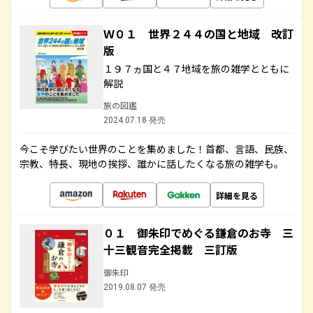
Ｗ０１ 世界２４４の国と地域 改訂
版
１９７ヵ国と４７地域を旅の雑学とともに
解説
旅の図鑑
2024.07.18 発売
今こそ学びたい世界のことを集めました！首都、言語、民族、
宗教、特長、現地の挨拶、誰かに話したくなる旅の雑学も。
詳細を見る
０１ 御朱印でめぐる鎌倉のお寺 三
十三観音完全掲載 三訂版
御朱印
2019.08.07 発売