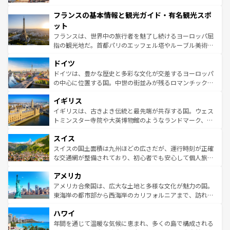
できる。朝目覚めてから夜眠るまで、すべての瞬間を楽し
と文化が詰まったヨーロッパ屈指の旅行先だ。多様な地域
フランスの基本情報と観光ガイド・有名観光スポ
ませてくれるイタリアで、忘れられない旅をしてみよう！
文化が根付くこの国では、情熱的なフラメンコ、熱気あふ
なお、新着のイタリア情報は
コンテンツ一覧
を参照してほ
れる闘牛、そして美味しいタパスが生活の一部となってい
ット
しい。
る。首都マドリードの洗練された雰囲気や、バルセロナの
フランスは、世界中の旅行者を魅了し続けるヨーロッパ屈
アートに溢れた街角から、地方では古代ローマ遺跡や中世
指の観光地だ。首都パリのエッフェル塔やルーブル美術館
の城塞都市、穏やかなビーチリゾートまで多彩な表情を見
といった象徴的なスポットから、田舎町の古風な美しさま
せる。地方によって風土や気候が異なるスペインはその個
ドイツ
で、幅広い魅力が詰まっている。華麗な宮殿、歴史的な大
性で訪れる人を魅了する。 なお、新着のスペイン情報は
コ
聖堂、美しいビーチ、そして豊かな自然が、訪れる者を心
ドイツは、豊かな歴史と多彩な文化が交差するヨーロッパ
ンテンツ一覧
を参照してほしい。
から魅了する。また、フランスは美食の国としても知ら
の中心に位置する国。中世の街並みが残るロマンチック街
れ、フランス料理はユネスコ無形文化遺産にも登録されて
道から、未来を先取りするようなモダンな都市まで多様な
イギリス
いる。シャンパンの発祥地であるランス、プロヴァンスの
顔を持つこの国は、どこを歩いても飽きることがない。ベ
香り高いラベンダー畑など、多彩な楽しみ方が可能だ。さ
ルリンの文化的活気、バイエルン州のアルプスの絶景、そ
イギリスは、古きよき伝統と最先端が共存する国。ウェス
らに、パリ以外の地域にも魅力が溢れており、どの街角に
してライン川沿いのワイン畑といった風景は必見。ビール
トミンスター寺院や大英博物館のようなランドマーク、歴
も豊かな歴史と文化が息づいている。パリ以外の個性あふ
とソーセージを味わいながら地元の人と過ごす楽しい時間
史ある大学都市、美しい丘陵地帯や牧歌的な風景など、エ
れる地方に足を運ぶとそれぞれで全く異なる文化を体験で
スイス
は、お酒好きな人にはぜひ体験してほしい。 なお、新着の
リアごとに異なる魅力がある。また、優雅なアフタヌーン
きるだろう。 なお、新着のフランス情報は
コンテンツ一覧
ドイツ情報は
コンテンツ一覧
を参照してほしい。
ティー、ビール好きにはたまらない英国パブ、サッカー観
スイスの国土面積は九州ほどの広さだが、運行時刻が正確
を参照してほしい。
戦など、本場だからこそできる体験も豊富。イギリスを旅
な交通網が整備されており、初心者でも安心して個人旅行
して楽しみつくそう。 なお、新着のイギリス情報は
コンテ
を楽しめる。日本同様に時刻表どおりの旅が可能だ。中世
アメリカ
ンツ一覧
を参照してほしい。
の建物がそのまま残る町や、スイスならではのユニークな
博物館もあり、アルプス観光だけでなく町歩きも満喫する
アメリカ合衆国は、広大な土地と多様な文化が魅力の国。
ことができる。国民の所得が高いため物価も高いが、旅行
東海岸の都市部から西海岸のカリフォルニアまで、訪れる
者向けの交通パス提供のサービスもあり、うまく活用すれ
場所ごとに異なる風景と体験が待っている。ニューヨーク
ハワイ
ば市内交通費無料で観光を楽しむこともできる。 なお、新
のような巨大都市は、観光、ショッピング、エンターテイ
着のスイス情報は
コンテンツ一覧
を参照してほしい。
ンメントが詰まった刺激的なスポットだ。一方、アメリカ
年間を通じて温暖な気候に恵まれ、多くの島で構成される