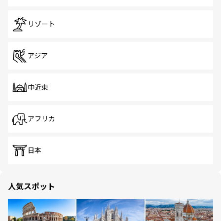
リゾート
アジア
中近東
アフリカ
日本
人気スポット