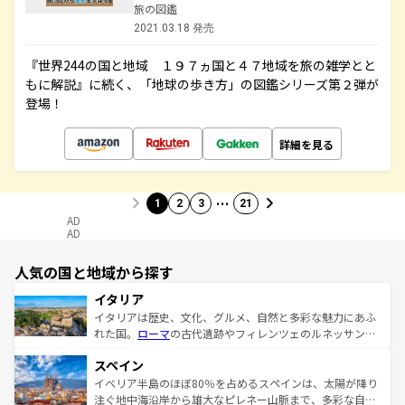
旅の図鑑
2021.03.18 発売
『世界244の国と地域 １９７ヵ国と４７地域を旅の雑学とと
もに解説』に続く、「地球の歩き方」の図鑑シリーズ第２弾が
登場！
詳細を見る
…
1
2
3
21
AD
AD
人気の国と地域から探す
イタリア
イタリアは歴史、文化、グルメ、自然と多彩な魅力にあふ
れた国。
ローマ
の古代遺跡やフィレンツェのルネッサンス
美術、ヴェネツィアの運河など、歴史あるスポットはもち
スペイン
ろん、トスカーナの美しい田園風景やアマルフィ海岸の絶
景など、自然景観も見逃せない。観光の合間には、本場の
イベリア半島のほぼ80％を占めるスペインは、太陽が降り
ピザやパスタなど、絶品のイタリア料理を堪能することも
注ぐ地中海沿岸から雄大なピレネー山脈まで、多彩な自然