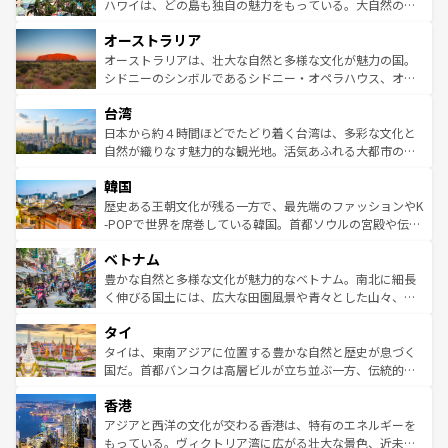
西部には大自然が広がり、グランドキャニオンやイエロー
ハワイは、どの島も独自の魅力をもっている。大自然の神
ストーン国立公園といった絶景が堪能できる。さらに、南
秘を感じたいなら、火山が生み出した壮大な景観を誇るハ
オーストラリア
部のニューオーリンズでは、音楽と美食が融合した独特の
ワイ島は見逃せない。また、定番の観光地といえばオアフ
文化が魅力。旅行者はアメリカの各地域で異なる魅力を楽
島だが、静かな自然を求めるならマウイ島やカウアイ島が
オーストラリアは、壮大な自然と多様な文化が魅力の国。
しみながら、その多様性と豊かな歴史を感じることができ
おすすめ。エメラルドグリーンに輝く海をはじめ、豊かな
シドニーのシンボルであるシドニー・オペラハウス、オー
るだろう。車でのロードトリップや列車の旅も、アメリカ
文化や歴史が息づいている。「アロハスピリット」と呼ば
ストラリア東海岸北部に広がる大サンゴ礁地帯グレートバ
ならではの贅沢な旅のスタイルだ。 なお、新着のアメリカ
台湾
れるおもてなしの心で訪れる人々を迎えてくれるハワイの
リアリーフや大陸中央部にそびえるウルル（エアーズロッ
情報は
コンテンツ一覧
を参照してほしい。
人々、おいしいローカルフードやハワイアンミュージッ
ク）、タスマニアの美しい原生林やケアンズの熱帯雨林な
日本から約４時間ほどでたどり着く台湾は、多彩な文化と
ク、伝統的なフラダンスなど、すべてがハワイの魅力を彩
ど、見どころがたくさん。また、カフェやワイン、オージ
自然が織りなす魅力的な観光地。活気あふれる大都市の台
っている。訪れるたびに新しい発見と感動が待っているハ
ービーフなどの食文化も豊かで、美味しいものであふれて
北やノスタルジックな町並みが人気な九份（ジォウフェ
ワイを、存分に味わってほしい。 なお、新着のハワイ情報
韓国
いる。アクティビティも充実しており、サーフィンやダイ
ン）、静ひつな山岳地帯である台湾東部など、都市の喧騒
は
コンテンツ一覧
を参照してほしい。
ビング、ハイキングなど、アウトドア好きにはたまらな
と山間の静けさが共存しており、訪れる人に新しい発見と
歴史ある王朝文化が残る一方で、最先端のファッションやK
い。オーストラリアの多彩な魅力を存分に味わいつくそ
驚きをもたらしてくれる。また、奥深い台湾の食文化も魅
-POPで世界を席巻している韓国。首都ソウルの宮殿や伝統
う。 なお、新着のオーストラリア情報は
コンテンツ一覧
を
力で、夜市などの屋台グルメから高級料理、ヘルシーで美
家屋が並ぶエリアでは韓国の歴史と文化に浸ることがで
参照してほしい。
ベトナム
容にもいいと評判のスイーツなど、バラエティ豊かな料理
き、地方に足を延ばせば四季折々の自然美を楽しむことが
が味わえる。 なお、新着の台湾情報は
コンテンツ一覧
を参
できる。そして、キムチや焼肉、絶品のストリートフード
豊かな自然と多様な文化が魅力的なベトナム。南北に細長
照してほしい。
まで、さまざまな韓国料理が待っている。夜には、韓国な
く伸びる国土には、広大な田園風景や青々とした山々、世
らではのナイトライフも堪能できる。あたたかいホスピタ
界遺産に登録された壮大な自然景観が点在し、都市部では
タイ
リティに包まれながら、韓国の多彩な魅力を心ゆくまで味
急速な発展と共に伝統が息づく。ハノイの古い町並みやホ
わってみてほしい。 なお、新着の韓国情報は
コンテンツ一
ーチミン市のフランス統治時代の建物も、独特の雰囲気を
タイは、東南アジアに位置する豊かな自然と歴史が息づく
覧
を参照してほしい。
醸し出している。また、バラエティの豊かさとおいしさで
国だ。首都バンコクは高層ビルが立ち並ぶ一方、伝統的な
世界中の食通を魅了してやまないベトナム料理も魅力のひ
寺院や市場がいたるところに点在し、古きよき文化と現代
香港
とつ。フォーやバインミー、ベトナムコーヒーなどは、ぜ
の活気が交差している。北部ではチェンマイなどの山岳地
ひ現地で味わいたい。どの地域を訪れてもあたたかい人々
帯で自然と触れ合い、南部ではプーケットやクラビの美し
アジアと西洋の文化が交わる香港は、特有のエネルギーを
が旅行者を迎えてくれるので、きっと忘れられない旅にな
いビーチでリゾート気分を楽しむことができる。タイ料理
もっている。ヴィクトリア湾に広がる壮大な景色、近未来