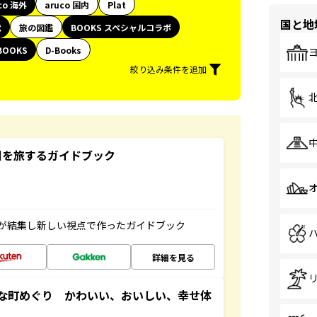
co 海外
aruco 国内
Plat
国と地
代
旅の図鑑
BOOKS スペシャルコラボ
BOOKS
D-Books
絞り込み条件を追加
未来の国を旅するガイドブック
が結集し新しい視点で作ったガイドブック
詳細を見る
な町めぐり かわいい、おいしい、幸せ体