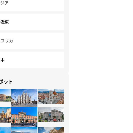
アジア
中近東
アフリカ
日本
ポット