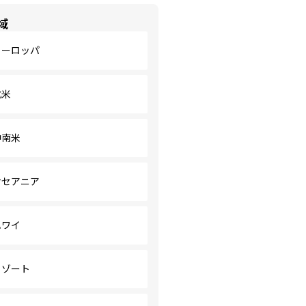
域
ヨーロッパ
北米
中南米
オセアニア
ハワイ
リゾート