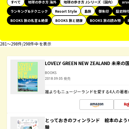
すべて
地球の歩き方 海外
地球の歩き方 Jシリーズ（国内）
aru
ランキング&テクニック
Resort Style
島旅
御朱印
歴史時
BOOKS 旅の名言＆絶景
BOOKS 旅と健康
BOOKS 旅の読み物
281〜298件/298件中 を表示
LOVELY GREEN NEW ZEALAND 
BOOKS
2018.09.05 発売
誰よりもニュージーランドを愛する4人の著者
とっておきのフィンランド 絵本のよう
験