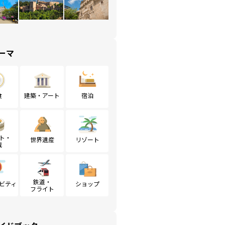
ーマ
食
建築・アート
宿泊
ト・
世界遺産
リゾート
戦
鉄道・
ビティ
ショップ
フライト