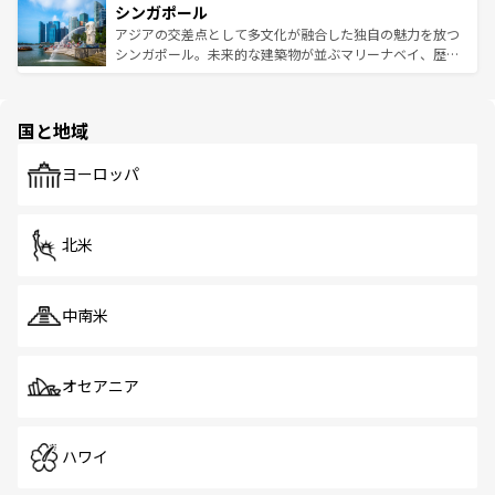
参照してほしい。
シンガポール
激する。気候は一年中温暖で、どの季節にも異なる楽しみ
み、どこを訪れても感動するはず。観光スポットが密集し
が待っている。親しみやすいタイの人々、仏教を中心とし
ており、効率よく見どころを回れるのも魅力。息をのむよ
アジアの交差点として多文化が融合した独自の魅力を放つ
た文化、そして多様な観光資源が、訪れる旅人を魅了し続
うな絶景から文化的な体験まで、香港を存分に楽しみ尽く
シンガポール。未来的な建築物が並ぶマリーナベイ、歴史
ける。 なお、新着のタイ情報は
コンテンツ一覧
を参照して
そう。 なお、新着の香港情報は
コンテンツ一覧
を参照して
と伝統を感じられるエスニックタウン、多数の緑豊かな公
ほしい。
ほしい。
園や自然保護区など、自然が調和した近代的な景観と文化
の多様性あふれるカラフルな町は、どこを歩いても新しい
国と地域
発見がある。さらに、治安のよさや充実した公共交通機関
も、旅行者にとっては魅力的なポイント。グルメも豊富
で、ホーカーズは地元の風情を楽しめる外せないスポット
ヨーロッパ
だ。訪れる人を飽きさせないシンガポールで、多様な魅力
を体感しよう。 なお、新着のシンガポール情報は
コンテン
ツ一覧
を参照してほしい。
北米
中南米
オセアニア
ハワイ