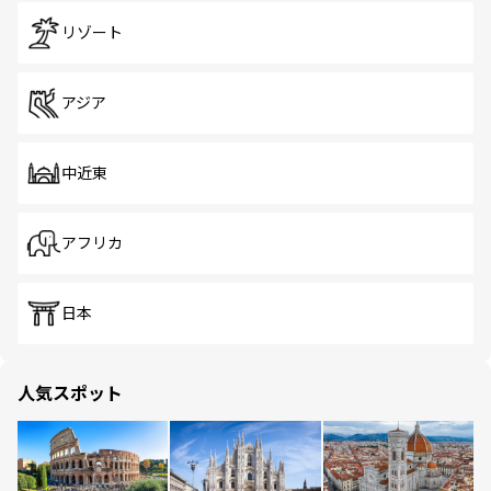
リゾート
アジア
中近東
アフリカ
日本
人気スポット