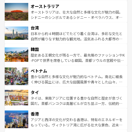
ストーン国立公園といった絶景が堪能できる。さらに、南
秘を感じたいなら、火山が生み出した壮大な景観を誇るハ
オーストラリア
部のニューオーリンズでは、音楽と美食が融合した独特の
ワイ島は見逃せない。また、定番の観光地といえばオアフ
文化が魅力。旅行者はアメリカの各地域で異なる魅力を楽
島だが、静かな自然を求めるならマウイ島やカウアイ島が
オーストラリアは、壮大な自然と多様な文化が魅力の国。
しみながら、その多様性と豊かな歴史を感じることができ
おすすめ。エメラルドグリーンに輝く海をはじめ、豊かな
シドニーのシンボルであるシドニー・オペラハウス、オー
るだろう。車でのロードトリップや列車の旅も、アメリカ
文化や歴史が息づいている。「アロハスピリット」と呼ば
ストラリア東海岸北部に広がる大サンゴ礁地帯グレートバ
ならではの贅沢な旅のスタイルだ。 なお、新着のアメリカ
台湾
れるおもてなしの心で訪れる人々を迎えてくれるハワイの
リアリーフや大陸中央部にそびえるウルル（エアーズロッ
情報は
コンテンツ一覧
を参照してほしい。
人々、おいしいローカルフードやハワイアンミュージッ
ク）、タスマニアの美しい原生林やケアンズの熱帯雨林な
日本から約４時間ほどでたどり着く台湾は、多彩な文化と
ク、伝統的なフラダンスなど、すべてがハワイの魅力を彩
ど、見どころがたくさん。また、カフェやワイン、オージ
自然が織りなす魅力的な観光地。活気あふれる大都市の台
っている。訪れるたびに新しい発見と感動が待っているハ
ービーフなどの食文化も豊かで、美味しいものであふれて
北やノスタルジックな町並みが人気な九份（ジォウフェ
ワイを、存分に味わってほしい。 なお、新着のハワイ情報
韓国
いる。アクティビティも充実しており、サーフィンやダイ
ン）、静ひつな山岳地帯である台湾東部など、都市の喧騒
は
コンテンツ一覧
を参照してほしい。
ビング、ハイキングなど、アウトドア好きにはたまらな
と山間の静けさが共存しており、訪れる人に新しい発見と
歴史ある王朝文化が残る一方で、最先端のファッションやK
い。オーストラリアの多彩な魅力を存分に味わいつくそ
驚きをもたらしてくれる。また、奥深い台湾の食文化も魅
-POPで世界を席巻している韓国。首都ソウルの宮殿や伝統
う。 なお、新着のオーストラリア情報は
コンテンツ一覧
を
力で、夜市などの屋台グルメから高級料理、ヘルシーで美
家屋が並ぶエリアでは韓国の歴史と文化に浸ることがで
参照してほしい。
ベトナム
容にもいいと評判のスイーツなど、バラエティ豊かな料理
き、地方に足を延ばせば四季折々の自然美を楽しむことが
が味わえる。 なお、新着の台湾情報は
コンテンツ一覧
を参
できる。そして、キムチや焼肉、絶品のストリートフード
豊かな自然と多様な文化が魅力的なベトナム。南北に細長
照してほしい。
まで、さまざまな韓国料理が待っている。夜には、韓国な
く伸びる国土には、広大な田園風景や青々とした山々、世
らではのナイトライフも堪能できる。あたたかいホスピタ
界遺産に登録された壮大な自然景観が点在し、都市部では
タイ
リティに包まれながら、韓国の多彩な魅力を心ゆくまで味
急速な発展と共に伝統が息づく。ハノイの古い町並みやホ
わってみてほしい。 なお、新着の韓国情報は
コンテンツ一
ーチミン市のフランス統治時代の建物も、独特の雰囲気を
タイは、東南アジアに位置する豊かな自然と歴史が息づく
覧
を参照してほしい。
醸し出している。また、バラエティの豊かさとおいしさで
国だ。首都バンコクは高層ビルが立ち並ぶ一方、伝統的な
世界中の食通を魅了してやまないベトナム料理も魅力のひ
寺院や市場がいたるところに点在し、古きよき文化と現代
香港
とつ。フォーやバインミー、ベトナムコーヒーなどは、ぜ
の活気が交差している。北部ではチェンマイなどの山岳地
ひ現地で味わいたい。どの地域を訪れてもあたたかい人々
帯で自然と触れ合い、南部ではプーケットやクラビの美し
アジアと西洋の文化が交わる香港は、特有のエネルギーを
が旅行者を迎えてくれるので、きっと忘れられない旅にな
いビーチでリゾート気分を楽しむことができる。タイ料理
もっている。ヴィクトリア湾に広がる壮大な景色、近未来
るはずだ。 なお、新着のベトナム情報は
コンテンツ一覧
を
は世界的に有名で、屋台から高級レストランまで味覚を刺
的なアートスポット、そして歴史と現代が融合した町並