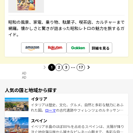
昭和の風景、家電、乗り物、駄菓子、喫茶店、カルチャーまで
網羅。懐かしさと驚きが詰まった昭和レトロの魅力を旅するガ
イド。
詳細を見る
…
1
2
3
17
AD
AD
人気の国と地域から探す
イタリア
イタリアは歴史、文化、グルメ、自然と多彩な魅力にあふ
れた国。
ローマ
の古代遺跡やフィレンツェのルネッサンス
美術、ヴェネツィアの運河など、歴史あるスポットはもち
スペイン
ろん、トスカーナの美しい田園風景やアマルフィ海岸の絶
景など、自然景観も見逃せない。観光の合間には、本場の
イベリア半島のほぼ80％を占めるスペインは、太陽が降り
ピザやパスタなど、絶品のイタリア料理を堪能することも
注ぐ地中海沿岸から雄大なピレネー山脈まで、多彩な自然