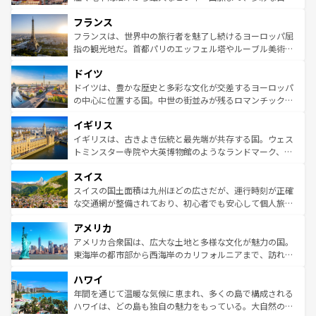
できる。朝目覚めてから夜眠るまで、すべての瞬間を楽し
と文化が詰まったヨーロッパ屈指の旅行先だ。多様な地域
フランス
ませてくれるイタリアで、忘れられない旅をしてみよう！
文化が根付くこの国では、情熱的なフラメンコ、熱気あふ
なお、新着のイタリア情報は
コンテンツ一覧
を参照してほ
れる闘牛、そして美味しいタパスが生活の一部となってい
フランスは、世界中の旅行者を魅了し続けるヨーロッパ屈
しい。
る。首都マドリードの洗練された雰囲気や、バルセロナの
指の観光地だ。首都パリのエッフェル塔やルーブル美術館
アートに溢れた街角から、地方では古代ローマ遺跡や中世
といった象徴的なスポットから、田舎町の古風な美しさま
ドイツ
の城塞都市、穏やかなビーチリゾートまで多彩な表情を見
で、幅広い魅力が詰まっている。華麗な宮殿、歴史的な大
せる。地方によって風土や気候が異なるスペインはその個
聖堂、美しいビーチ、そして豊かな自然が、訪れる者を心
ドイツは、豊かな歴史と多彩な文化が交差するヨーロッパ
性で訪れる人を魅了する。 なお、新着のスペイン情報は
コ
から魅了する。また、フランスは美食の国としても知ら
の中心に位置する国。中世の街並みが残るロマンチック街
ンテンツ一覧
を参照してほしい。
れ、フランス料理はユネスコ無形文化遺産にも登録されて
道から、未来を先取りするようなモダンな都市まで多様な
イギリス
いる。シャンパンの発祥地であるランス、プロヴァンスの
顔を持つこの国は、どこを歩いても飽きることがない。ベ
香り高いラベンダー畑など、多彩な楽しみ方が可能だ。さ
ルリンの文化的活気、バイエルン州のアルプスの絶景、そ
イギリスは、古きよき伝統と最先端が共存する国。ウェス
らに、パリ以外の地域にも魅力が溢れており、どの街角に
してライン川沿いのワイン畑といった風景は必見。ビール
トミンスター寺院や大英博物館のようなランドマーク、歴
も豊かな歴史と文化が息づいている。パリ以外の個性あふ
とソーセージを味わいながら地元の人と過ごす楽しい時間
史ある大学都市、美しい丘陵地帯や牧歌的な風景など、エ
れる地方に足を運ぶとそれぞれで全く異なる文化を体験で
スイス
は、お酒好きな人にはぜひ体験してほしい。 なお、新着の
リアごとに異なる魅力がある。また、優雅なアフタヌーン
きるだろう。 なお、新着のフランス情報は
コンテンツ一覧
ドイツ情報は
コンテンツ一覧
を参照してほしい。
ティー、ビール好きにはたまらない英国パブ、サッカー観
スイスの国土面積は九州ほどの広さだが、運行時刻が正確
を参照してほしい。
戦など、本場だからこそできる体験も豊富。イギリスを旅
な交通網が整備されており、初心者でも安心して個人旅行
して楽しみつくそう。 なお、新着のイギリス情報は
コンテ
を楽しめる。日本同様に時刻表どおりの旅が可能だ。中世
アメリカ
ンツ一覧
を参照してほしい。
の建物がそのまま残る町や、スイスならではのユニークな
博物館もあり、アルプス観光だけでなく町歩きも満喫する
アメリカ合衆国は、広大な土地と多様な文化が魅力の国。
ことができる。国民の所得が高いため物価も高いが、旅行
東海岸の都市部から西海岸のカリフォルニアまで、訪れる
者向けの交通パス提供のサービスもあり、うまく活用すれ
場所ごとに異なる風景と体験が待っている。ニューヨーク
ハワイ
ば市内交通費無料で観光を楽しむこともできる。 なお、新
のような巨大都市は、観光、ショッピング、エンターテイ
着のスイス情報は
コンテンツ一覧
を参照してほしい。
ンメントが詰まった刺激的なスポットだ。一方、アメリカ
年間を通じて温暖な気候に恵まれ、多くの島で構成される
西部には大自然が広がり、グランドキャニオンやイエロー
ハワイは、どの島も独自の魅力をもっている。大自然の神