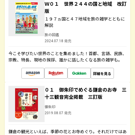
Ｗ０１ 世界２４４の国と地域 改訂
版
１９７ヵ国と４７地域を旅の雑学とともに
解説
旅の図鑑
2024.07.18 発売
今こそ学びたい世界のことを集めました！首都、言語、民族、
宗教、特長、現地の挨拶、誰かに話したくなる旅の雑学も。
詳細を見る
０１ 御朱印でめぐる鎌倉のお寺 三
十三観音完全掲載 三訂版
御朱印
2019.08.07 発売
鎌倉の観光といえば、季節の花とお寺めぐり。それだけではあ