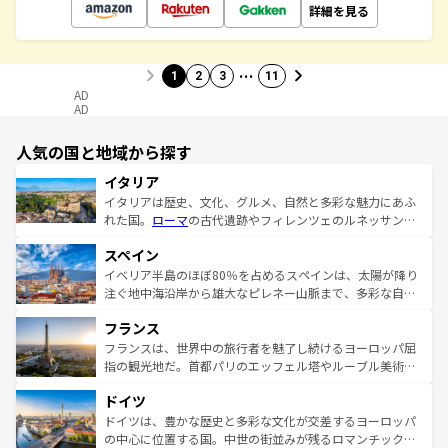
詳細を見る
…
1
2
3
11
AD
AD
人気の国と地域から探す
イタリア
イタリアは歴史、文化、グルメ、自然と多彩な魅力にあふ
れた国。
ローマ
の古代遺跡やフィレンツェのルネッサンス
美術、ヴェネツィアの運河など、歴史あるスポットはもち
スペイン
ろん、トスカーナの美しい田園風景やアマルフィ海岸の絶
景など、自然景観も見逃せない。観光の合間には、本場の
イベリア半島のほぼ80％を占めるスペインは、太陽が降り
ピザやパスタなど、絶品のイタリア料理を堪能することも
注ぐ地中海沿岸から雄大なピレネー山脈まで、多彩な自然
できる。朝目覚めてから夜眠るまで、すべての瞬間を楽し
と文化が詰まったヨーロッパ屈指の旅行先だ。多様な地域
フランス
ませてくれるイタリアで、忘れられない旅をしてみよう！
文化が根付くこの国では、情熱的なフラメンコ、熱気あふ
なお、新着のイタリア情報は
コンテンツ一覧
を参照してほ
れる闘牛、そして美味しいタパスが生活の一部となってい
フランスは、世界中の旅行者を魅了し続けるヨーロッパ屈
しい。
る。首都マドリードの洗練された雰囲気や、バルセロナの
指の観光地だ。首都パリのエッフェル塔やルーブル美術館
アートに溢れた街角から、地方では古代ローマ遺跡や中世
といった象徴的なスポットから、田舎町の古風な美しさま
ドイツ
の城塞都市、穏やかなビーチリゾートまで多彩な表情を見
で、幅広い魅力が詰まっている。華麗な宮殿、歴史的な大
せる。地方によって風土や気候が異なるスペインはその個
聖堂、美しいビーチ、そして豊かな自然が、訪れる者を心
ドイツは、豊かな歴史と多彩な文化が交差するヨーロッパ
性で訪れる人を魅了する。 なお、新着のスペイン情報は
コ
から魅了する。また、フランスは美食の国としても知ら
の中心に位置する国。中世の街並みが残るロマンチック街