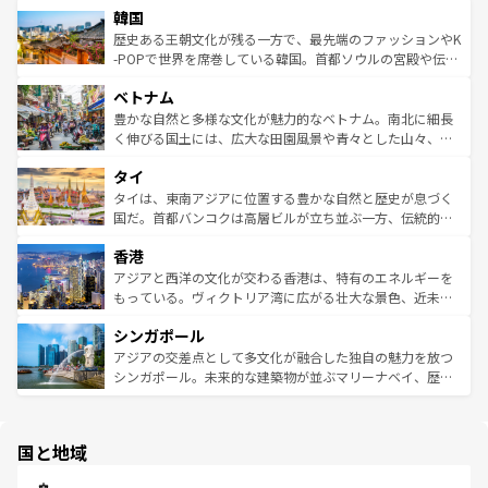
ワイを、存分に味わってほしい。 なお、新着のハワイ情報
韓国
いる。アクティビティも充実しており、サーフィンやダイ
ン）、静ひつな山岳地帯である台湾東部など、都市の喧騒
は
コンテンツ一覧
を参照してほしい。
ビング、ハイキングなど、アウトドア好きにはたまらな
と山間の静けさが共存しており、訪れる人に新しい発見と
歴史ある王朝文化が残る一方で、最先端のファッションやK
い。オーストラリアの多彩な魅力を存分に味わいつくそ
驚きをもたらしてくれる。また、奥深い台湾の食文化も魅
-POPで世界を席巻している韓国。首都ソウルの宮殿や伝統
う。 なお、新着のオーストラリア情報は
コンテンツ一覧
を
力で、夜市などの屋台グルメから高級料理、ヘルシーで美
家屋が並ぶエリアでは韓国の歴史と文化に浸ることがで
参照してほしい。
ベトナム
容にもいいと評判のスイーツなど、バラエティ豊かな料理
き、地方に足を延ばせば四季折々の自然美を楽しむことが
が味わえる。 なお、新着の台湾情報は
コンテンツ一覧
を参
できる。そして、キムチや焼肉、絶品のストリートフード
豊かな自然と多様な文化が魅力的なベトナム。南北に細長
照してほしい。
まで、さまざまな韓国料理が待っている。夜には、韓国な
く伸びる国土には、広大な田園風景や青々とした山々、世
らではのナイトライフも堪能できる。あたたかいホスピタ
界遺産に登録された壮大な自然景観が点在し、都市部では
タイ
リティに包まれながら、韓国の多彩な魅力を心ゆくまで味
急速な発展と共に伝統が息づく。ハノイの古い町並みやホ
わってみてほしい。 なお、新着の韓国情報は
コンテンツ一
ーチミン市のフランス統治時代の建物も、独特の雰囲気を
タイは、東南アジアに位置する豊かな自然と歴史が息づく
覧
を参照してほしい。
醸し出している。また、バラエティの豊かさとおいしさで
国だ。首都バンコクは高層ビルが立ち並ぶ一方、伝統的な
世界中の食通を魅了してやまないベトナム料理も魅力のひ
寺院や市場がいたるところに点在し、古きよき文化と現代
香港
とつ。フォーやバインミー、ベトナムコーヒーなどは、ぜ
の活気が交差している。北部ではチェンマイなどの山岳地
ひ現地で味わいたい。どの地域を訪れてもあたたかい人々
帯で自然と触れ合い、南部ではプーケットやクラビの美し
アジアと西洋の文化が交わる香港は、特有のエネルギーを
が旅行者を迎えてくれるので、きっと忘れられない旅にな
いビーチでリゾート気分を楽しむことができる。タイ料理
もっている。ヴィクトリア湾に広がる壮大な景色、近未来
るはずだ。 なお、新着のベトナム情報は
コンテンツ一覧
を
は世界的に有名で、屋台から高級レストランまで味覚を刺
的なアートスポット、そして歴史と現代が融合した町並
参照してほしい。
シンガポール
激する。気候は一年中温暖で、どの季節にも異なる楽しみ
み、どこを訪れても感動するはず。観光スポットが密集し
が待っている。親しみやすいタイの人々、仏教を中心とし
ており、効率よく見どころを回れるのも魅力。息をのむよ
アジアの交差点として多文化が融合した独自の魅力を放つ
た文化、そして多様な観光資源が、訪れる旅人を魅了し続
うな絶景から文化的な体験まで、香港を存分に楽しみ尽く
シンガポール。未来的な建築物が並ぶマリーナベイ、歴史
ける。 なお、新着のタイ情報は
コンテンツ一覧
を参照して
そう。 なお、新着の香港情報は
コンテンツ一覧
を参照して
と伝統を感じられるエスニックタウン、多数の緑豊かな公
ほしい。
ほしい。
園や自然保護区など、自然が調和した近代的な景観と文化
の多様性あふれるカラフルな町は、どこを歩いても新しい
国と地域
発見がある。さらに、治安のよさや充実した公共交通機関
も、旅行者にとっては魅力的なポイント。グルメも豊富