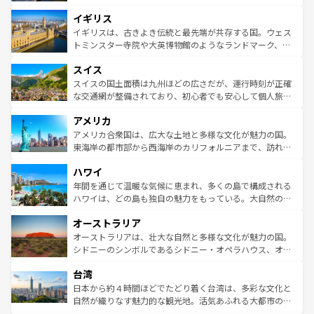
ンテンツ一覧
を参照してほしい。
れ、フランス料理はユネスコ無形文化遺産にも登録されて
道から、未来を先取りするようなモダンな都市まで多様な
イギリス
いる。シャンパンの発祥地であるランス、プロヴァンスの
顔を持つこの国は、どこを歩いても飽きることがない。ベ
香り高いラベンダー畑など、多彩な楽しみ方が可能だ。さ
ルリンの文化的活気、バイエルン州のアルプスの絶景、そ
イギリスは、古きよき伝統と最先端が共存する国。ウェス
らに、パリ以外の地域にも魅力が溢れており、どの街角に
してライン川沿いのワイン畑といった風景は必見。ビール
トミンスター寺院や大英博物館のようなランドマーク、歴
も豊かな歴史と文化が息づいている。パリ以外の個性あふ
とソーセージを味わいながら地元の人と過ごす楽しい時間
史ある大学都市、美しい丘陵地帯や牧歌的な風景など、エ
れる地方に足を運ぶとそれぞれで全く異なる文化を体験で
スイス
は、お酒好きな人にはぜひ体験してほしい。 なお、新着の
リアごとに異なる魅力がある。また、優雅なアフタヌーン
きるだろう。 なお、新着のフランス情報は
コンテンツ一覧
ドイツ情報は
コンテンツ一覧
を参照してほしい。
ティー、ビール好きにはたまらない英国パブ、サッカー観
スイスの国土面積は九州ほどの広さだが、運行時刻が正確
を参照してほしい。
戦など、本場だからこそできる体験も豊富。イギリスを旅
な交通網が整備されており、初心者でも安心して個人旅行
して楽しみつくそう。 なお、新着のイギリス情報は
コンテ
を楽しめる。日本同様に時刻表どおりの旅が可能だ。中世
アメリカ
ンツ一覧
を参照してほしい。
の建物がそのまま残る町や、スイスならではのユニークな
博物館もあり、アルプス観光だけでなく町歩きも満喫する
アメリカ合衆国は、広大な土地と多様な文化が魅力の国。
ことができる。国民の所得が高いため物価も高いが、旅行
東海岸の都市部から西海岸のカリフォルニアまで、訪れる
者向けの交通パス提供のサービスもあり、うまく活用すれ
場所ごとに異なる風景と体験が待っている。ニューヨーク
ハワイ
ば市内交通費無料で観光を楽しむこともできる。 なお、新
のような巨大都市は、観光、ショッピング、エンターテイ
着のスイス情報は
コンテンツ一覧
を参照してほしい。
ンメントが詰まった刺激的なスポットだ。一方、アメリカ
年間を通じて温暖な気候に恵まれ、多くの島で構成される
西部には大自然が広がり、グランドキャニオンやイエロー
ハワイは、どの島も独自の魅力をもっている。大自然の神
ストーン国立公園といった絶景が堪能できる。さらに、南
秘を感じたいなら、火山が生み出した壮大な景観を誇るハ
オーストラリア
部のニューオーリンズでは、音楽と美食が融合した独特の
ワイ島は見逃せない。また、定番の観光地といえばオアフ
文化が魅力。旅行者はアメリカの各地域で異なる魅力を楽
島だが、静かな自然を求めるならマウイ島やカウアイ島が
オーストラリアは、壮大な自然と多様な文化が魅力の国。
しみながら、その多様性と豊かな歴史を感じることができ
おすすめ。エメラルドグリーンに輝く海をはじめ、豊かな
シドニーのシンボルであるシドニー・オペラハウス、オー
るだろう。車でのロードトリップや列車の旅も、アメリカ
文化や歴史が息づいている。「アロハスピリット」と呼ば
ストラリア東海岸北部に広がる大サンゴ礁地帯グレートバ
ならではの贅沢な旅のスタイルだ。 なお、新着のアメリカ
台湾
れるおもてなしの心で訪れる人々を迎えてくれるハワイの
リアリーフや大陸中央部にそびえるウルル（エアーズロッ
情報は
コンテンツ一覧
を参照してほしい。
人々、おいしいローカルフードやハワイアンミュージッ
ク）、タスマニアの美しい原生林やケアンズの熱帯雨林な
日本から約４時間ほどでたどり着く台湾は、多彩な文化と
ク、伝統的なフラダンスなど、すべてがハワイの魅力を彩
ど、見どころがたくさん。また、カフェやワイン、オージ
自然が織りなす魅力的な観光地。活気あふれる大都市の台
っている。訪れるたびに新しい発見と感動が待っているハ
ービーフなどの食文化も豊かで、美味しいものであふれて
北やノスタルジックな町並みが人気な九份（ジォウフェ