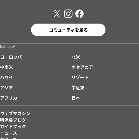
コミュニティを見る
国と地域
ヨーロッパ
北米
中南米
オセアニア
ハワイ
リゾート
アジア
中近東
アフリカ
日本
ウェブマガジン
特派員ブログ
ガイドブック
ニュース