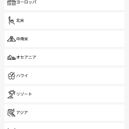
で、ホーカーズは地元の風情を楽しめる外せないスポット
ヨーロッパ
だ。訪れる人を飽きさせないシンガポールで、多様な魅力
を体感しよう。 なお、新着のシンガポール情報は
コンテン
ツ一覧
を参照してほしい。
北米
中南米
オセアニア
ハワイ
リゾート
アジア