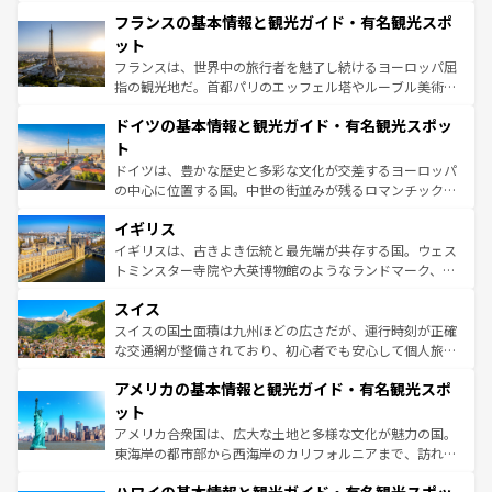
と文化が詰まったヨーロッパ屈指の旅行先だ。多様な地域
なお、新着のイタリア情報は
コンテンツ一覧
を参照してほ
フランスの基本情報と観光ガイド・有名観光スポ
文化が根付くこの国では、情熱的なフラメンコ、熱気あふ
しい。
れる闘牛、そして美味しいタパスが生活の一部となってい
ット
る。首都マドリードの洗練された雰囲気や、バルセロナの
フランスは、世界中の旅行者を魅了し続けるヨーロッパ屈
アートに溢れた街角から、地方では古代ローマ遺跡や中世
指の観光地だ。首都パリのエッフェル塔やルーブル美術館
の城塞都市、穏やかなビーチリゾートまで多彩な表情を見
といった象徴的なスポットから、田舎町の古風な美しさま
せる。地方によって風土や気候が異なるスペインはその個
ドイツの基本情報と観光ガイド・有名観光スポッ
で、幅広い魅力が詰まっている。華麗な宮殿、歴史的な大
性で訪れる人を魅了する。 なお、新着のスペイン情報は
コ
聖堂、美しいビーチ、そして豊かな自然が、訪れる者を心
ト
ンテンツ一覧
を参照してほしい。
から魅了する。また、フランスは美食の国としても知ら
ドイツは、豊かな歴史と多彩な文化が交差するヨーロッパ
れ、フランス料理はユネスコ無形文化遺産にも登録されて
の中心に位置する国。中世の街並みが残るロマンチック街
いる。シャンパンの発祥地であるランス、プロヴァンスの
道から、未来を先取りするようなモダンな都市まで多様な
香り高いラベンダー畑など、多彩な楽しみ方が可能だ。さ
イギリス
顔を持つこの国は、どこを歩いても飽きることがない。ベ
らに、パリ以外の地域にも魅力が溢れており、どの街角に
ルリンの文化的活気、バイエルン州のアルプスの絶景、そ
イギリスは、古きよき伝統と最先端が共存する国。ウェス
も豊かな歴史と文化が息づいている。パリ以外の個性あふ
してライン川沿いのワイン畑といった風景は必見。ビール
トミンスター寺院や大英博物館のようなランドマーク、歴
れる地方に足を運ぶとそれぞれで全く異なる文化を体験で
とソーセージを味わいながら地元の人と過ごす楽しい時間
史ある大学都市、美しい丘陵地帯や牧歌的な風景など、エ
きるだろう。 なお、新着のフランス情報は
コンテンツ一覧
スイス
は、お酒好きな人にはぜひ体験してほしい。 なお、新着の
リアごとに異なる魅力がある。また、優雅なアフタヌーン
を参照してほしい。
ドイツ情報は
コンテンツ一覧
を参照してほしい。
ティー、ビール好きにはたまらない英国パブ、サッカー観
スイスの国土面積は九州ほどの広さだが、運行時刻が正確
戦など、本場だからこそできる体験も豊富。イギリスを旅
な交通網が整備されており、初心者でも安心して個人旅行
して楽しみつくそう。 なお、新着のイギリス情報は
コンテ
を楽しめる。日本同様に時刻表どおりの旅が可能だ。中世
アメリカの基本情報と観光ガイド・有名観光スポ
ンツ一覧
を参照してほしい。
の建物がそのまま残る町や、スイスならではのユニークな
博物館もあり、アルプス観光だけでなく町歩きも満喫する
ット
ことができる。国民の所得が高いため物価も高いが、旅行
アメリカ合衆国は、広大な土地と多様な文化が魅力の国。
者向けの交通パス提供のサービスもあり、うまく活用すれ
東海岸の都市部から西海岸のカリフォルニアまで、訪れる
ば市内交通費無料で観光を楽しむこともできる。 なお、新
場所ごとに異なる風景と体験が待っている。ニューヨーク
着のスイス情報は
コンテンツ一覧
を参照してほしい。