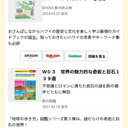
BOOKS 旅の読み物
2024.03.22 発売
おさんぽしながらハワイの歴史と文化を楽しく学ぶ最強のガイ
ドブックが誕生。知っておきたいハワイの年表やキーワード集
も必読
詳細を見る
Ｗ０３ 世界の魅力的な奇岩と巨石１
３９選
不思議とロマンに満ちた岩石の謎を旅の雑
学とともに解説
旅の図鑑
2021.03.18 発売
「地球の歩き方」図鑑シリーズ第３弾は、謎だらけの奇岩と巨
石の世界！