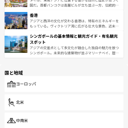
醸し出している。また、バラエティの豊かさとおいしさで
国だ。首都バンコクは高層ビルが立ち並ぶ一方、伝統的な
世界中の食通を魅了してやまないベトナム料理も魅力のひ
寺院や市場がいたるところに点在し、古きよき文化と現代
香港
とつ。フォーやバインミー、ベトナムコーヒーなどは、ぜ
の活気が交差している。北部ではチェンマイなどの山岳地
ひ現地で味わいたい。どの地域を訪れてもあたたかい人々
帯で自然と触れ合い、南部ではプーケットやクラビの美し
アジアと西洋の文化が交わる香港は、特有のエネルギーを
が旅行者を迎えてくれるので、きっと忘れられない旅にな
いビーチでリゾート気分を楽しむことができる。タイ料理
もっている。ヴィクトリア湾に広がる壮大な景色、近未来
るはずだ。 なお、新着のベトナム情報は
コンテンツ一覧
を
は世界的に有名で、屋台から高級レストランまで味覚を刺
的なアートスポット、そして歴史と現代が融合した町並
参照してほしい。
シンガポールの基本情報と観光ガイド・有名観光
激する。気候は一年中温暖で、どの季節にも異なる楽しみ
み、どこを訪れても感動するはず。観光スポットが密集し
が待っている。親しみやすいタイの人々、仏教を中心とし
ており、効率よく見どころを回れるのも魅力。息をのむよ
スポット
た文化、そして多様な観光資源が、訪れる旅人を魅了し続
うな絶景から文化的な体験まで、香港を存分に楽しみ尽く
アジアの交差点として多文化が融合した独自の魅力を放つ
ける。 なお、新着のタイ情報は
コンテンツ一覧
を参照して
そう。 なお、新着の香港情報は
コンテンツ一覧
を参照して
シンガポール。未来的な建築物が並ぶマリーナベイ、歴史
ほしい。
ほしい。
と伝統を感じられるエスニックタウン、多数の緑豊かな公
園や自然保護区など、自然が調和した近代的な景観と文化
の多様性あふれるカラフルな町は、どこを歩いても新しい
国と地域
発見がある。さらに、治安のよさや充実した公共交通機関
も、旅行者にとっては魅力的なポイント。グルメも豊富
で、ホーカーズは地元の風情を楽しめる外せないスポット
ヨーロッパ
だ。訪れる人を飽きさせないシンガポールで、多様な魅力
を体感しよう。 なお、新着のシンガポール情報は
コンテン
ツ一覧
を参照してほしい。
北米
中南米