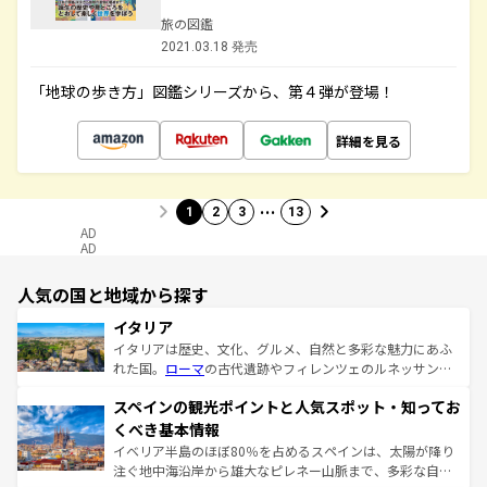
旅の図鑑
2021.03.18 発売
「地球の歩き方」図鑑シリーズから、第４弾が登場！
詳細を見る
…
1
2
3
13
AD
AD
人気の国と地域から探す
イタリア
イタリアは歴史、文化、グルメ、自然と多彩な魅力にあふ
れた国。
ローマ
の古代遺跡やフィレンツェのルネッサンス
美術、ヴェネツィアの運河など、歴史あるスポットはもち
スペインの観光ポイントと人気スポット・知ってお
ろん、トスカーナの美しい田園風景やアマルフィ海岸の絶
景など、自然景観も見逃せない。観光の合間には、本場の
くべき基本情報
ピザやパスタなど、絶品のイタリア料理を堪能することも
イベリア半島のほぼ80％を占めるスペインは、太陽が降り
できる。朝目覚めてから夜眠るまで、すべての瞬間を楽し
注ぐ地中海沿岸から雄大なピレネー山脈まで、多彩な自然
ませてくれるイタリアで、忘れられない旅をしてみよう！