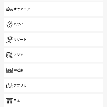
オセアニア
ハワイ
リゾート
アジア
中近東
アフリカ
日本