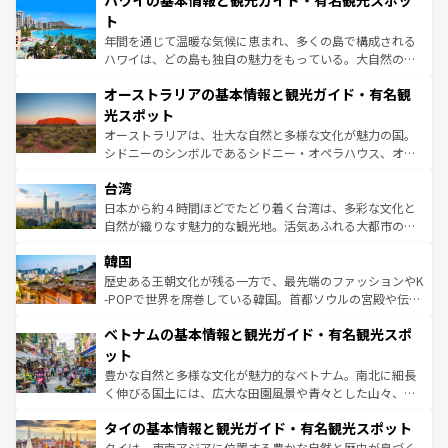
ハワイの基本情報と観光ガイド・有名観光スポッ
のような巨大都市は、観光、ショッピング、エンターテイ
ンメントが詰まった刺激的なスポットだ。一方、アメリカ
ト
西部には大自然が広がり、グランドキャニオンやイエロー
年間を通じて温暖な気候に恵まれ、多くの島で構成される
ストーン国立公園といった絶景が堪能できる。さらに、南
ハワイは、どの島も独自の魅力をもっている。大自然の神
部のニューオーリンズでは、音楽と美食が融合した独特の
秘を感じたいなら、火山が生み出した壮大な景観を誇るハ
文化が魅力。旅行者はアメリカの各地域で異なる魅力を楽
オーストラリアの基本情報と観光ガイド・有名観
ワイ島は見逃せない。また、定番の観光地といえばオアフ
しみながら、その多様性と豊かな歴史を感じることができ
島だが、静かな自然を求めるならマウイ島やカウアイ島が
光スポット
るだろう。車でのロードトリップや列車の旅も、アメリカ
おすすめ。エメラルドグリーンに輝く海をはじめ、豊かな
オーストラリアは、壮大な自然と多様な文化が魅力の国。
ならではの贅沢な旅のスタイルだ。 なお、新着のアメリカ
文化や歴史が息づいている。「アロハスピリット」と呼ば
シドニーのシンボルであるシドニー・オペラハウス、オー
情報は
コンテンツ一覧
を参照してほしい。
れるおもてなしの心で訪れる人々を迎えてくれるハワイの
ストラリア東海岸北部に広がる大サンゴ礁地帯グレートバ
人々、おいしいローカルフードやハワイアンミュージッ
台湾
リアリーフや大陸中央部にそびえるウルル（エアーズロッ
ク、伝統的なフラダンスなど、すべてがハワイの魅力を彩
ク）、タスマニアの美しい原生林やケアンズの熱帯雨林な
日本から約４時間ほどでたどり着く台湾は、多彩な文化と
っている。訪れるたびに新しい発見と感動が待っているハ
ど、見どころがたくさん。また、カフェやワイン、オージ
自然が織りなす魅力的な観光地。活気あふれる大都市の台
ワイを、存分に味わってほしい。 なお、新着のハワイ情報
ービーフなどの食文化も豊かで、美味しいものであふれて
北やノスタルジックな町並みが人気な九份（ジォウフェ
は
コンテンツ一覧
を参照してほしい。
韓国
いる。アクティビティも充実しており、サーフィンやダイ
ン）、静ひつな山岳地帯である台湾東部など、都市の喧騒
ビング、ハイキングなど、アウトドア好きにはたまらな
と山間の静けさが共存しており、訪れる人に新しい発見と
歴史ある王朝文化が残る一方で、最先端のファッションやK
い。オーストラリアの多彩な魅力を存分に味わいつくそ
驚きをもたらしてくれる。また、奥深い台湾の食文化も魅
-POPで世界を席巻している韓国。首都ソウルの宮殿や伝統
う。 なお、新着のオーストラリア情報は
コンテンツ一覧
を
力で、夜市などの屋台グルメから高級料理、ヘルシーで美
家屋が並ぶエリアでは韓国の歴史と文化に浸ることがで
参照してほしい。
ベトナムの基本情報と観光ガイド・有名観光スポ
容にもいいと評判のスイーツなど、バラエティ豊かな料理
き、地方に足を延ばせば四季折々の自然美を楽しむことが
が味わえる。 なお、新着の台湾情報は
コンテンツ一覧
を参
できる。そして、キムチや焼肉、絶品のストリートフード
ット
照してほしい。
まで、さまざまな韓国料理が待っている。夜には、韓国な
豊かな自然と多様な文化が魅力的なベトナム。南北に細長
らではのナイトライフも堪能できる。あたたかいホスピタ
く伸びる国土には、広大な田園風景や青々とした山々、世
リティに包まれながら、韓国の多彩な魅力を心ゆくまで味
界遺産に登録された壮大な自然景観が点在し、都市部では
わってみてほしい。 なお、新着の韓国情報は
コンテンツ一
タイの基本情報と観光ガイド・有名観光スポット
急速な発展と共に伝統が息づく。ハノイの古い町並みやホ
覧
を参照してほしい。
ーチミン市のフランス統治時代の建物も、独特の雰囲気を
タイは、東南アジアに位置する豊かな自然と歴史が息づく