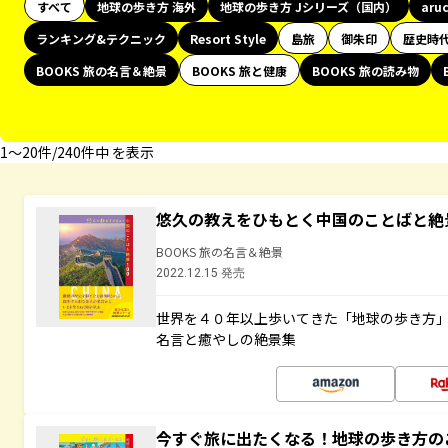
すべて
地球の歩き方 海外
地球の歩き方 Jシリーズ（国内）
aru
ランキング&テクニック
Resort Style
島旅
御朱印
歴史時
BOOKS 旅の名言＆絶景
BOOKS 旅と健康
BOOKS 旅の読み物
1〜20件/240件中 を表示
悠久の教えをひもとく中国のことばと絶
BOOKS 旅の名言＆絶景
2022.12.15 発売
世界を４０年以上歩いてきた「地球の歩き方
名言と癒やしの絶景集
今すぐ旅に出たくなる！地球の歩き方の