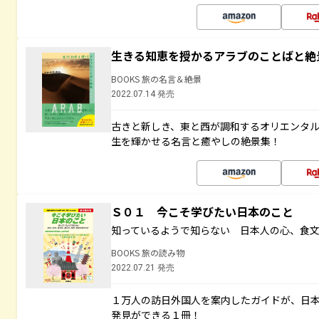
生きる知恵を授かるアラブのことばと絶
BOOKS 旅の名言＆絶景
2022.07.14 発売
古きと新しき、東と西が調和するオリエンタ
生を輝かせる名言と癒やしの絶景集！
Ｓ０１ 今こそ学びたい日本のこと
知っているようで知らない 日本人の心、食
BOOKS 旅の読み物
2022.07.21 発売
１万人の訪日外国人を案内したガイドが、日
発見ができる１冊！