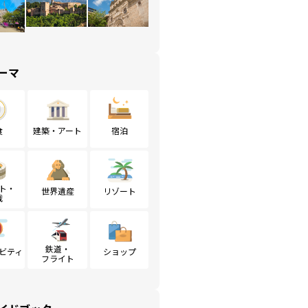
ーマ
食
建築・アート
宿泊
ト・
世界遺産
リゾート
戦
鉄道・
ビティ
ショップ
フライト