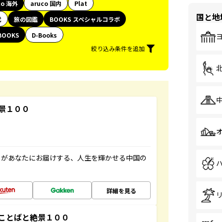
co 海外
aruco 国内
Plat
国と地
代
旅の図鑑
BOOKS スペシャルコラボ
BOOKS
D-Books
絞り込み条件を追加
景１００
」があなたにお届けする、人生を輝かせる中国の
詳細を見る
ことばと絶景１００