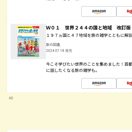
Ｗ０１ 世界２４４の国と地域 改訂版
１９７ヵ国と４７地域を旅の雑学とともに解
旅の図鑑
2024.07.18 発売
今こそ学びたい世界のことを集めました！首
に話したくなる旅の雑学も。
AD