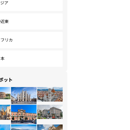
アジア
中近東
アフリカ
日本
ポット