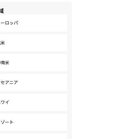
域
ヨーロッパ
北米
中南米
オセアニア
ハワイ
リゾート