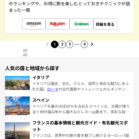
のランキングや、お得に旅を楽しむとっておきテクニックが詰
まった一冊
詳細を見る
…
1
2
3
9
AD
AD
人気の国と地域から探す
イタリア
イタリアは歴史、文化、グルメ、自然と多彩な魅力にあふ
れた国。
ローマ
の古代遺跡やフィレンツェのルネッサンス
美術、ヴェネツィアの運河など、歴史あるスポットはもち
スペイン
ろん、トスカーナの美しい田園風景やアマルフィ海岸の絶
景など、自然景観も見逃せない。観光の合間には、本場の
イベリア半島のほぼ80％を占めるスペインは、太陽が降り
ピザやパスタなど、絶品のイタリア料理を堪能することも
注ぐ地中海沿岸から雄大なピレネー山脈まで、多彩な自然
できる。朝目覚めてから夜眠るまで、すべての瞬間を楽し
と文化が詰まったヨーロッパ屈指の旅行先だ。多様な地域
フランスの基本情報と観光ガイド・有名観光スポ
ませてくれるイタリアで、忘れられない旅をしてみよう！
文化が根付くこの国では、情熱的なフラメンコ、熱気あふ
なお、新着のイタリア情報は
コンテンツ一覧
を参照してほ
れる闘牛、そして美味しいタパスが生活の一部となってい
ット
しい。
る。首都マドリードの洗練された雰囲気や、バルセロナの
フランスは、世界中の旅行者を魅了し続けるヨーロッパ屈