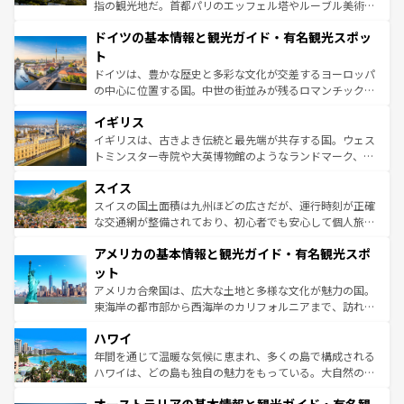
アートに溢れた街角から、地方では古代ローマ遺跡や中世
指の観光地だ。首都パリのエッフェル塔やルーブル美術館
の城塞都市、穏やかなビーチリゾートまで多彩な表情を見
といった象徴的なスポットから、田舎町の古風な美しさま
せる。地方によって風土や気候が異なるスペインはその個
ドイツの基本情報と観光ガイド・有名観光スポッ
で、幅広い魅力が詰まっている。華麗な宮殿、歴史的な大
性で訪れる人を魅了する。 なお、新着のスペイン情報は
コ
聖堂、美しいビーチ、そして豊かな自然が、訪れる者を心
ト
ンテンツ一覧
を参照してほしい。
から魅了する。また、フランスは美食の国としても知ら
ドイツは、豊かな歴史と多彩な文化が交差するヨーロッパ
れ、フランス料理はユネスコ無形文化遺産にも登録されて
の中心に位置する国。中世の街並みが残るロマンチック街
いる。シャンパンの発祥地であるランス、プロヴァンスの
道から、未来を先取りするようなモダンな都市まで多様な
香り高いラベンダー畑など、多彩な楽しみ方が可能だ。さ
イギリス
顔を持つこの国は、どこを歩いても飽きることがない。ベ
らに、パリ以外の地域にも魅力が溢れており、どの街角に
ルリンの文化的活気、バイエルン州のアルプスの絶景、そ
イギリスは、古きよき伝統と最先端が共存する国。ウェス
も豊かな歴史と文化が息づいている。パリ以外の個性あふ
してライン川沿いのワイン畑といった風景は必見。ビール
トミンスター寺院や大英博物館のようなランドマーク、歴
れる地方に足を運ぶとそれぞれで全く異なる文化を体験で
とソーセージを味わいながら地元の人と過ごす楽しい時間
史ある大学都市、美しい丘陵地帯や牧歌的な風景など、エ
きるだろう。 なお、新着のフランス情報は
コンテンツ一覧
スイス
は、お酒好きな人にはぜひ体験してほしい。 なお、新着の
リアごとに異なる魅力がある。また、優雅なアフタヌーン
を参照してほしい。
ドイツ情報は
コンテンツ一覧
を参照してほしい。
ティー、ビール好きにはたまらない英国パブ、サッカー観
スイスの国土面積は九州ほどの広さだが、運行時刻が正確
戦など、本場だからこそできる体験も豊富。イギリスを旅
な交通網が整備されており、初心者でも安心して個人旅行
して楽しみつくそう。 なお、新着のイギリス情報は
コンテ
を楽しめる。日本同様に時刻表どおりの旅が可能だ。中世
アメリカの基本情報と観光ガイド・有名観光スポ
ンツ一覧
を参照してほしい。
の建物がそのまま残る町や、スイスならではのユニークな
博物館もあり、アルプス観光だけでなく町歩きも満喫する
ット
ことができる。国民の所得が高いため物価も高いが、旅行
アメリカ合衆国は、広大な土地と多様な文化が魅力の国。
者向けの交通パス提供のサービスもあり、うまく活用すれ
東海岸の都市部から西海岸のカリフォルニアまで、訪れる
ば市内交通費無料で観光を楽しむこともできる。 なお、新
場所ごとに異なる風景と体験が待っている。ニューヨーク
着のスイス情報は
コンテンツ一覧
を参照してほしい。
ハワイ
のような巨大都市は、観光、ショッピング、エンターテイ
ンメントが詰まった刺激的なスポットだ。一方、アメリカ
年間を通じて温暖な気候に恵まれ、多くの島で構成される
西部には大自然が広がり、グランドキャニオンやイエロー
ハワイは、どの島も独自の魅力をもっている。大自然の神
ストーン国立公園といった絶景が堪能できる。さらに、南
秘を感じたいなら、火山が生み出した壮大な景観を誇るハ
部のニューオーリンズでは、音楽と美食が融合した独特の