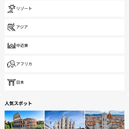
リゾート
アジア
中近東
アフリカ
日本
人気スポット