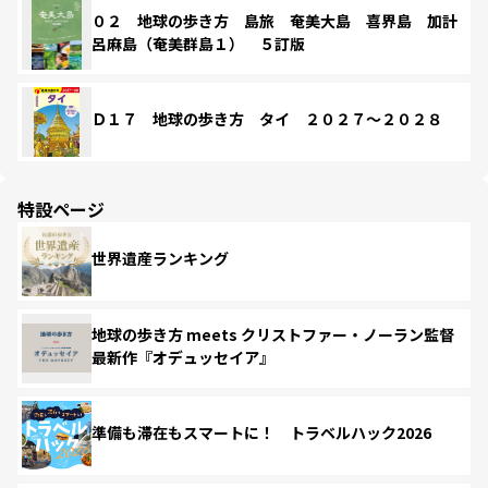
０２ 地球の歩き方 島旅 奄美大島 喜界島 加計
呂麻島（奄美群島１） ５訂版
Ｄ１７ 地球の歩き方 タイ ２０２７～２０２８
特設ページ
世界遺産ランキング
地球の歩き方 meets クリストファー・ノーラン監督
最新作『オデュッセイア』
準備も滞在もスマートに！ トラベルハック2026