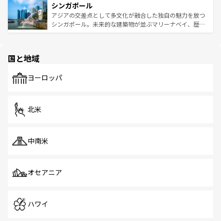
参照してほしい。
シンガポール
激する。気候は一年中温暖で、どの季節にも異なる楽しみ
み、どこを訪れても感動するはず。観光スポットが密集し
が待っている。親しみやすいタイの人々、仏教を中心とし
ており、効率よく見どころを回れるのも魅力。息をのむよ
アジアの交差点として多文化が融合した独自の魅力を放つ
た文化、そして多様な観光資源が、訪れる旅人を魅了し続
うな絶景から文化的な体験まで、香港を存分に楽しみ尽く
シンガポール。未来的な建築物が並ぶマリーナベイ、歴史
ける。 なお、新着のタイ情報は
コンテンツ一覧
を参照して
そう。 なお、新着の香港情報は
コンテンツ一覧
を参照して
と伝統を感じられるエスニックタウン、多数の緑豊かな公
ほしい。
ほしい。
園や自然保護区など、自然が調和した近代的な景観と文化
の多様性あふれるカラフルな町は、どこを歩いても新しい
国と地域
発見がある。さらに、治安のよさや充実した公共交通機関
も、旅行者にとっては魅力的なポイント。グルメも豊富
で、ホーカーズは地元の風情を楽しめる外せないスポット
ヨーロッパ
だ。訪れる人を飽きさせないシンガポールで、多様な魅力
を体感しよう。 なお、新着のシンガポール情報は
コンテン
ツ一覧
を参照してほしい。
北米
中南米
オセアニア
ハワイ