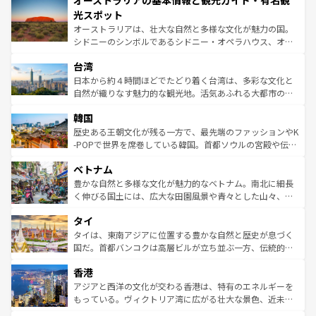
オーストラリアの基本情報と観光ガイド・有名観
ワイ島は見逃せない。また、定番の観光地といえばオアフ
文化が魅力。旅行者はアメリカの各地域で異なる魅力を楽
島だが、静かな自然を求めるならマウイ島やカウアイ島が
光スポット
しみながら、その多様性と豊かな歴史を感じることができ
おすすめ。エメラルドグリーンに輝く海をはじめ、豊かな
オーストラリアは、壮大な自然と多様な文化が魅力の国。
るだろう。車でのロードトリップや列車の旅も、アメリカ
文化や歴史が息づいている。「アロハスピリット」と呼ば
シドニーのシンボルであるシドニー・オペラハウス、オー
ならではの贅沢な旅のスタイルだ。 なお、新着のアメリカ
れるおもてなしの心で訪れる人々を迎えてくれるハワイの
ストラリア東海岸北部に広がる大サンゴ礁地帯グレートバ
情報は
コンテンツ一覧
を参照してほしい。
人々、おいしいローカルフードやハワイアンミュージッ
台湾
リアリーフや大陸中央部にそびえるウルル（エアーズロッ
ク、伝統的なフラダンスなど、すべてがハワイの魅力を彩
ク）、タスマニアの美しい原生林やケアンズの熱帯雨林な
日本から約４時間ほどでたどり着く台湾は、多彩な文化と
っている。訪れるたびに新しい発見と感動が待っているハ
ど、見どころがたくさん。また、カフェやワイン、オージ
自然が織りなす魅力的な観光地。活気あふれる大都市の台
ワイを、存分に味わってほしい。 なお、新着のハワイ情報
ービーフなどの食文化も豊かで、美味しいものであふれて
北やノスタルジックな町並みが人気な九份（ジォウフェ
は
コンテンツ一覧
を参照してほしい。
韓国
いる。アクティビティも充実しており、サーフィンやダイ
ン）、静ひつな山岳地帯である台湾東部など、都市の喧騒
ビング、ハイキングなど、アウトドア好きにはたまらな
と山間の静けさが共存しており、訪れる人に新しい発見と
歴史ある王朝文化が残る一方で、最先端のファッションやK
い。オーストラリアの多彩な魅力を存分に味わいつくそ
驚きをもたらしてくれる。また、奥深い台湾の食文化も魅
-POPで世界を席巻している韓国。首都ソウルの宮殿や伝統
う。 なお、新着のオーストラリア情報は
コンテンツ一覧
を
力で、夜市などの屋台グルメから高級料理、ヘルシーで美
家屋が並ぶエリアでは韓国の歴史と文化に浸ることがで
参照してほしい。
ベトナム
容にもいいと評判のスイーツなど、バラエティ豊かな料理
き、地方に足を延ばせば四季折々の自然美を楽しむことが
が味わえる。 なお、新着の台湾情報は
コンテンツ一覧
を参
できる。そして、キムチや焼肉、絶品のストリートフード
豊かな自然と多様な文化が魅力的なベトナム。南北に細長
照してほしい。
まで、さまざまな韓国料理が待っている。夜には、韓国な
く伸びる国土には、広大な田園風景や青々とした山々、世
らではのナイトライフも堪能できる。あたたかいホスピタ
界遺産に登録された壮大な自然景観が点在し、都市部では
タイ
リティに包まれながら、韓国の多彩な魅力を心ゆくまで味
急速な発展と共に伝統が息づく。ハノイの古い町並みやホ
わってみてほしい。 なお、新着の韓国情報は
コンテンツ一
ーチミン市のフランス統治時代の建物も、独特の雰囲気を
タイは、東南アジアに位置する豊かな自然と歴史が息づく
覧
を参照してほしい。
醸し出している。また、バラエティの豊かさとおいしさで
国だ。首都バンコクは高層ビルが立ち並ぶ一方、伝統的な
世界中の食通を魅了してやまないベトナム料理も魅力のひ
寺院や市場がいたるところに点在し、古きよき文化と現代
香港
とつ。フォーやバインミー、ベトナムコーヒーなどは、ぜ
の活気が交差している。北部ではチェンマイなどの山岳地
ひ現地で味わいたい。どの地域を訪れてもあたたかい人々
帯で自然と触れ合い、南部ではプーケットやクラビの美し
アジアと西洋の文化が交わる香港は、特有のエネルギーを
が旅行者を迎えてくれるので、きっと忘れられない旅にな
いビーチでリゾート気分を楽しむことができる。タイ料理
もっている。ヴィクトリア湾に広がる壮大な景色、近未来
るはずだ。 なお、新着のベトナム情報は
コンテンツ一覧
を
は世界的に有名で、屋台から高級レストランまで味覚を刺
的なアートスポット、そして歴史と現代が融合した町並