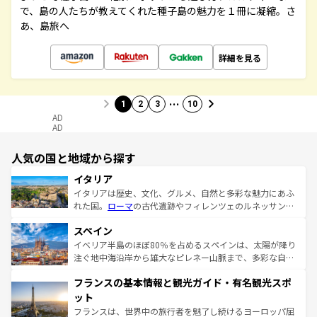
で、島の人たちが教えてくれた種子島の魅力を１冊に凝縮。さ
あ、島旅へ
詳細を見る
…
1
2
3
10
AD
AD
人気の国と地域から探す
イタリア
イタリアは歴史、文化、グルメ、自然と多彩な魅力にあふ
れた国。
ローマ
の古代遺跡やフィレンツェのルネッサンス
美術、ヴェネツィアの運河など、歴史あるスポットはもち
スペイン
ろん、トスカーナの美しい田園風景やアマルフィ海岸の絶
景など、自然景観も見逃せない。観光の合間には、本場の
イベリア半島のほぼ80％を占めるスペインは、太陽が降り
ピザやパスタなど、絶品のイタリア料理を堪能することも
注ぐ地中海沿岸から雄大なピレネー山脈まで、多彩な自然
できる。朝目覚めてから夜眠るまで、すべての瞬間を楽し
と文化が詰まったヨーロッパ屈指の旅行先だ。多様な地域
フランスの基本情報と観光ガイド・有名観光スポ
ませてくれるイタリアで、忘れられない旅をしてみよう！
文化が根付くこの国では、情熱的なフラメンコ、熱気あふ
なお、新着のイタリア情報は
コンテンツ一覧
を参照してほ
れる闘牛、そして美味しいタパスが生活の一部となってい
ット
しい。
る。首都マドリードの洗練された雰囲気や、バルセロナの
フランスは、世界中の旅行者を魅了し続けるヨーロッパ屈