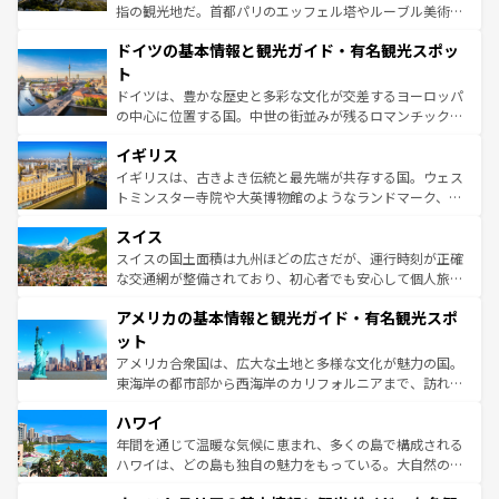
アートに溢れた街角から、地方では古代ローマ遺跡や中世
指の観光地だ。首都パリのエッフェル塔やルーブル美術館
の城塞都市、穏やかなビーチリゾートまで多彩な表情を見
といった象徴的なスポットから、田舎町の古風な美しさま
せる。地方によって風土や気候が異なるスペインはその個
ドイツの基本情報と観光ガイド・有名観光スポッ
で、幅広い魅力が詰まっている。華麗な宮殿、歴史的な大
性で訪れる人を魅了する。 なお、新着のスペイン情報は
コ
聖堂、美しいビーチ、そして豊かな自然が、訪れる者を心
ト
ンテンツ一覧
を参照してほしい。
から魅了する。また、フランスは美食の国としても知ら
ドイツは、豊かな歴史と多彩な文化が交差するヨーロッパ
れ、フランス料理はユネスコ無形文化遺産にも登録されて
の中心に位置する国。中世の街並みが残るロマンチック街
いる。シャンパンの発祥地であるランス、プロヴァンスの
道から、未来を先取りするようなモダンな都市まで多様な
香り高いラベンダー畑など、多彩な楽しみ方が可能だ。さ
イギリス
顔を持つこの国は、どこを歩いても飽きることがない。ベ
らに、パリ以外の地域にも魅力が溢れており、どの街角に
ルリンの文化的活気、バイエルン州のアルプスの絶景、そ
イギリスは、古きよき伝統と最先端が共存する国。ウェス
も豊かな歴史と文化が息づいている。パリ以外の個性あふ
してライン川沿いのワイン畑といった風景は必見。ビール
トミンスター寺院や大英博物館のようなランドマーク、歴
れる地方に足を運ぶとそれぞれで全く異なる文化を体験で
とソーセージを味わいながら地元の人と過ごす楽しい時間
史ある大学都市、美しい丘陵地帯や牧歌的な風景など、エ
きるだろう。 なお、新着のフランス情報は
コンテンツ一覧
スイス
は、お酒好きな人にはぜひ体験してほしい。 なお、新着の
リアごとに異なる魅力がある。また、優雅なアフタヌーン
を参照してほしい。
ドイツ情報は
コンテンツ一覧
を参照してほしい。
ティー、ビール好きにはたまらない英国パブ、サッカー観
スイスの国土面積は九州ほどの広さだが、運行時刻が正確
戦など、本場だからこそできる体験も豊富。イギリスを旅
な交通網が整備されており、初心者でも安心して個人旅行
して楽しみつくそう。 なお、新着のイギリス情報は
コンテ
を楽しめる。日本同様に時刻表どおりの旅が可能だ。中世
アメリカの基本情報と観光ガイド・有名観光スポ
ンツ一覧
を参照してほしい。
の建物がそのまま残る町や、スイスならではのユニークな
博物館もあり、アルプス観光だけでなく町歩きも満喫する
ット
ことができる。国民の所得が高いため物価も高いが、旅行
アメリカ合衆国は、広大な土地と多様な文化が魅力の国。
者向けの交通パス提供のサービスもあり、うまく活用すれ
東海岸の都市部から西海岸のカリフォルニアまで、訪れる
ば市内交通費無料で観光を楽しむこともできる。 なお、新
場所ごとに異なる風景と体験が待っている。ニューヨーク
着のスイス情報は
コンテンツ一覧
を参照してほしい。
ハワイ
のような巨大都市は、観光、ショッピング、エンターテイ
ンメントが詰まった刺激的なスポットだ。一方、アメリカ
年間を通じて温暖な気候に恵まれ、多くの島で構成される
西部には大自然が広がり、グランドキャニオンやイエロー
ハワイは、どの島も独自の魅力をもっている。大自然の神
ストーン国立公園といった絶景が堪能できる。さらに、南
秘を感じたいなら、火山が生み出した壮大な景観を誇るハ