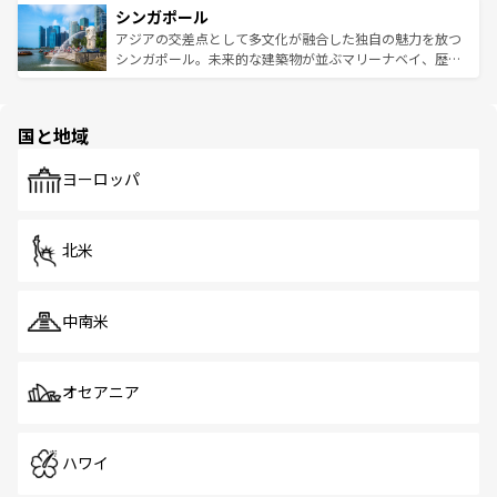
参照してほしい。
シンガポール
激する。気候は一年中温暖で、どの季節にも異なる楽しみ
み、どこを訪れても感動するはず。観光スポットが密集し
が待っている。親しみやすいタイの人々、仏教を中心とし
ており、効率よく見どころを回れるのも魅力。息をのむよ
アジアの交差点として多文化が融合した独自の魅力を放つ
た文化、そして多様な観光資源が、訪れる旅人を魅了し続
うな絶景から文化的な体験まで、香港を存分に楽しみ尽く
シンガポール。未来的な建築物が並ぶマリーナベイ、歴史
ける。 なお、新着のタイ情報は
コンテンツ一覧
を参照して
そう。 なお、新着の香港情報は
コンテンツ一覧
を参照して
と伝統を感じられるエスニックタウン、多数の緑豊かな公
ほしい。
ほしい。
園や自然保護区など、自然が調和した近代的な景観と文化
の多様性あふれるカラフルな町は、どこを歩いても新しい
国と地域
発見がある。さらに、治安のよさや充実した公共交通機関
も、旅行者にとっては魅力的なポイント。グルメも豊富
で、ホーカーズは地元の風情を楽しめる外せないスポット
ヨーロッパ
だ。訪れる人を飽きさせないシンガポールで、多様な魅力
を体感しよう。 なお、新着のシンガポール情報は
コンテン
ツ一覧
を参照してほしい。
北米
中南米
オセアニア
ハワイ