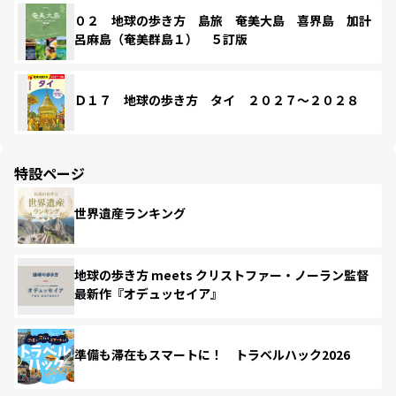
０２ 地球の歩き方 島旅 奄美大島 喜界島 加計
呂麻島（奄美群島１） ５訂版
Ｄ１７ 地球の歩き方 タイ ２０２７～２０２８
特設ページ
世界遺産ランキング
地球の歩き方 meets クリストファー・ノーラン監督
最新作『オデュッセイア』
準備も滞在もスマートに！ トラベルハック2026