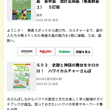
島 喜界島 加計呂麻島（奄美群島
１） ５訂版
島旅
2026.08.06 発売
ようこそ！ 絶景スポットから遊び方、カルチャーまで、島の
人たちが教えてくれた奄美大島の魅力を1冊に凝縮。さあ、島
旅へ。
詳細を見る
Ｓ０３ 史跡と神話の舞台をホロホ
ロ！ ハワイカルチャーさんぽ
BOOKS 旅の読み物
2024.03.22 発売
おさんぽしながらハワイの歴史と文化を楽しく学ぶ最強のガイ
ドブックが誕生。知っておきたいハワイの年表やキーワード集
も必読