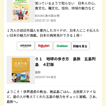
知っているようで知らない 日本人の心、
食文化、職文化、信仰、地域の魅力など
BOOKS 旅の読み物
2022.07.21 発売
１万人の訪日外国人を案内したガイドが、日本人にこそ伝えた
い日本の魅力が満載。日本の再発見ができる１冊！
詳細を見る
０１ 地球の歩き方 島旅 五島列
島 ４訂版
島旅
2024.07.04 発売
ようこそ！世界遺産の教会、絶品島ごはん、古民家ステイな
ど、島の人が教えてくれた五島の魅力をギュッと凝縮。さあ、
島旅へ。