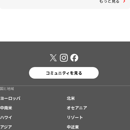
もっと見る
コミュニティを見る
国と地域
ヨーロッパ
北米
中南米
オセアニア
ハワイ
リゾート
アジア
中近東