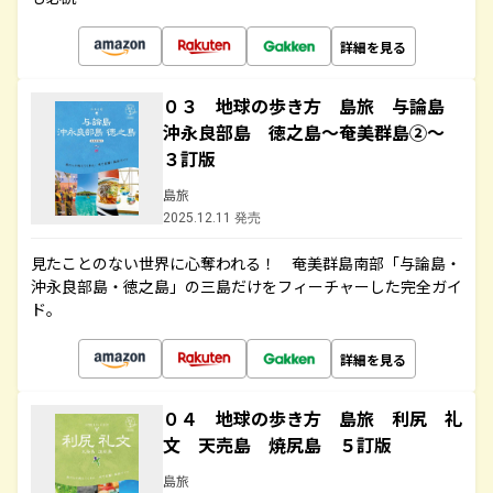
詳細を見る
０３ 地球の歩き方 島旅 与論島
沖永良部島 徳之島～奄美群島②～
３訂版
島旅
2025.12.11 発売
見たことのない世界に心奪われる！ 奄美群島南部「与論島・
沖永良部島・徳之島」の三島だけをフィーチャーした完全ガイ
ド。
詳細を見る
０４ 地球の歩き方 島旅 利尻 礼
文 天売島 焼尻島 ５訂版
島旅