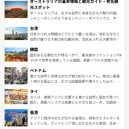
オーストラリアの基本情報と観光ガイド・有名観
部のニューオーリンズでは、音楽と美食が融合した独特の
ワイ島は見逃せない。また、定番の観光地といえばオアフ
文化が魅力。旅行者はアメリカの各地域で異なる魅力を楽
島だが、静かな自然を求めるならマウイ島やカウアイ島が
光スポット
しみながら、その多様性と豊かな歴史を感じることができ
おすすめ。エメラルドグリーンに輝く海をはじめ、豊かな
オーストラリアは、壮大な自然と多様な文化が魅力の国。
るだろう。車でのロードトリップや列車の旅も、アメリカ
文化や歴史が息づいている。「アロハスピリット」と呼ば
シドニーのシンボルであるシドニー・オペラハウス、オー
ならではの贅沢な旅のスタイルだ。 なお、新着のアメリカ
れるおもてなしの心で訪れる人々を迎えてくれるハワイの
ストラリア東海岸北部に広がる大サンゴ礁地帯グレートバ
情報は
コンテンツ一覧
を参照してほしい。
人々、おいしいローカルフードやハワイアンミュージッ
台湾
リアリーフや大陸中央部にそびえるウルル（エアーズロッ
ク、伝統的なフラダンスなど、すべてがハワイの魅力を彩
ク）、タスマニアの美しい原生林やケアンズの熱帯雨林な
日本から約４時間ほどでたどり着く台湾は、多彩な文化と
っている。訪れるたびに新しい発見と感動が待っているハ
ど、見どころがたくさん。また、カフェやワイン、オージ
自然が織りなす魅力的な観光地。活気あふれる大都市の台
ワイを、存分に味わってほしい。 なお、新着のハワイ情報
ービーフなどの食文化も豊かで、美味しいものであふれて
北やノスタルジックな町並みが人気な九份（ジォウフェ
は
コンテンツ一覧
を参照してほしい。
韓国
いる。アクティビティも充実しており、サーフィンやダイ
ン）、静ひつな山岳地帯である台湾東部など、都市の喧騒
ビング、ハイキングなど、アウトドア好きにはたまらな
と山間の静けさが共存しており、訪れる人に新しい発見と
歴史ある王朝文化が残る一方で、最先端のファッションやK
い。オーストラリアの多彩な魅力を存分に味わいつくそ
驚きをもたらしてくれる。また、奥深い台湾の食文化も魅
-POPで世界を席巻している韓国。首都ソウルの宮殿や伝統
う。 なお、新着のオーストラリア情報は
コンテンツ一覧
を
力で、夜市などの屋台グルメから高級料理、ヘルシーで美
家屋が並ぶエリアでは韓国の歴史と文化に浸ることがで
参照してほしい。
ベトナム
容にもいいと評判のスイーツなど、バラエティ豊かな料理
き、地方に足を延ばせば四季折々の自然美を楽しむことが
が味わえる。 なお、新着の台湾情報は
コンテンツ一覧
を参
できる。そして、キムチや焼肉、絶品のストリートフード
豊かな自然と多様な文化が魅力的なベトナム。南北に細長
照してほしい。
まで、さまざまな韓国料理が待っている。夜には、韓国な
く伸びる国土には、広大な田園風景や青々とした山々、世
らではのナイトライフも堪能できる。あたたかいホスピタ
界遺産に登録された壮大な自然景観が点在し、都市部では
タイ
リティに包まれながら、韓国の多彩な魅力を心ゆくまで味
急速な発展と共に伝統が息づく。ハノイの古い町並みやホ
わってみてほしい。 なお、新着の韓国情報は
コンテンツ一
ーチミン市のフランス統治時代の建物も、独特の雰囲気を
タイは、東南アジアに位置する豊かな自然と歴史が息づく
覧
を参照してほしい。
醸し出している。また、バラエティの豊かさとおいしさで
国だ。首都バンコクは高層ビルが立ち並ぶ一方、伝統的な
世界中の食通を魅了してやまないベトナム料理も魅力のひ
寺院や市場がいたるところに点在し、古きよき文化と現代
香港
とつ。フォーやバインミー、ベトナムコーヒーなどは、ぜ
の活気が交差している。北部ではチェンマイなどの山岳地
ひ現地で味わいたい。どの地域を訪れてもあたたかい人々
帯で自然と触れ合い、南部ではプーケットやクラビの美し
アジアと西洋の文化が交わる香港は、特有のエネルギーを
が旅行者を迎えてくれるので、きっと忘れられない旅にな
いビーチでリゾート気分を楽しむことができる。タイ料理
もっている。ヴィクトリア湾に広がる壮大な景色、近未来
るはずだ。 なお、新着のベトナム情報は
コンテンツ一覧
を
は世界的に有名で、屋台から高級レストランまで味覚を刺
的なアートスポット、そして歴史と現代が融合した町並