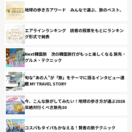
地球の歩き方アワード みんなで選ぶ、旅のベスト。
エアラインランキング 読者の投票をもとにランキン
グ形式で発表
Next韓国旅 次の韓国旅行がもっと楽しくなる 旅先・
グルメ・テクニック
旬な“あの人”が「旅」をテーマに語るインタビュー連
載 MY TRAVEL STORY
今、こんな旅がしてみたい！地球の歩き方が選ぶ2026
年絶対行くべき旅先30
コスパもタイパもかなえる！賢者の旅テクニック