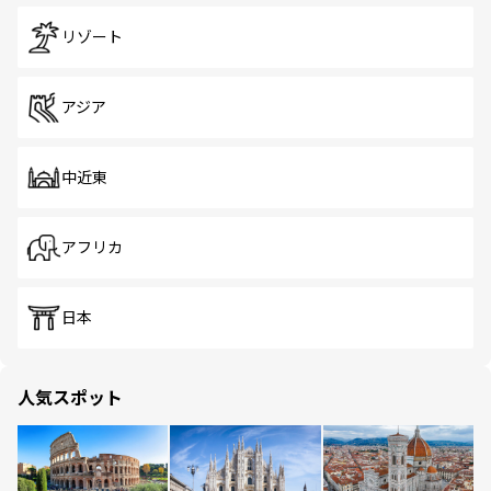
リゾート
アジア
中近東
アフリカ
日本
人気スポット