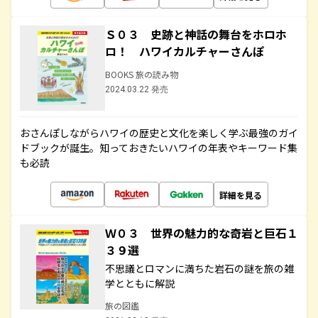
Ｓ０３ 史跡と神話の舞台をホロホ
ロ！ ハワイカルチャーさんぽ
BOOKS 旅の読み物
2024.03.22 発売
おさんぽしながらハワイの歴史と文化を楽しく学ぶ最強のガイ
ドブックが誕生。知っておきたいハワイの年表やキーワード集
も必読
詳細を見る
Ｗ０３ 世界の魅力的な奇岩と巨石１
３９選
不思議とロマンに満ちた岩石の謎を旅の雑
学とともに解説
旅の図鑑