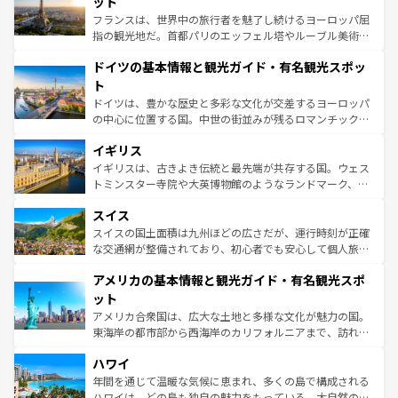
ット
しい。
る。首都マドリードの洗練された雰囲気や、バルセロナの
フランスは、世界中の旅行者を魅了し続けるヨーロッパ屈
アートに溢れた街角から、地方では古代ローマ遺跡や中世
指の観光地だ。首都パリのエッフェル塔やルーブル美術館
の城塞都市、穏やかなビーチリゾートまで多彩な表情を見
といった象徴的なスポットから、田舎町の古風な美しさま
せる。地方によって風土や気候が異なるスペインはその個
ドイツの基本情報と観光ガイド・有名観光スポッ
で、幅広い魅力が詰まっている。華麗な宮殿、歴史的な大
性で訪れる人を魅了する。 なお、新着のスペイン情報は
コ
聖堂、美しいビーチ、そして豊かな自然が、訪れる者を心
ト
ンテンツ一覧
を参照してほしい。
から魅了する。また、フランスは美食の国としても知ら
ドイツは、豊かな歴史と多彩な文化が交差するヨーロッパ
れ、フランス料理はユネスコ無形文化遺産にも登録されて
の中心に位置する国。中世の街並みが残るロマンチック街
いる。シャンパンの発祥地であるランス、プロヴァンスの
道から、未来を先取りするようなモダンな都市まで多様な
香り高いラベンダー畑など、多彩な楽しみ方が可能だ。さ
イギリス
顔を持つこの国は、どこを歩いても飽きることがない。ベ
らに、パリ以外の地域にも魅力が溢れており、どの街角に
ルリンの文化的活気、バイエルン州のアルプスの絶景、そ
イギリスは、古きよき伝統と最先端が共存する国。ウェス
も豊かな歴史と文化が息づいている。パリ以外の個性あふ
してライン川沿いのワイン畑といった風景は必見。ビール
トミンスター寺院や大英博物館のようなランドマーク、歴
れる地方に足を運ぶとそれぞれで全く異なる文化を体験で
とソーセージを味わいながら地元の人と過ごす楽しい時間
史ある大学都市、美しい丘陵地帯や牧歌的な風景など、エ
きるだろう。 なお、新着のフランス情報は
コンテンツ一覧
スイス
は、お酒好きな人にはぜひ体験してほしい。 なお、新着の
リアごとに異なる魅力がある。また、優雅なアフタヌーン
を参照してほしい。
ドイツ情報は
コンテンツ一覧
を参照してほしい。
ティー、ビール好きにはたまらない英国パブ、サッカー観
スイスの国土面積は九州ほどの広さだが、運行時刻が正確
戦など、本場だからこそできる体験も豊富。イギリスを旅
な交通網が整備されており、初心者でも安心して個人旅行
して楽しみつくそう。 なお、新着のイギリス情報は
コンテ
を楽しめる。日本同様に時刻表どおりの旅が可能だ。中世
アメリカの基本情報と観光ガイド・有名観光スポ
ンツ一覧
を参照してほしい。
の建物がそのまま残る町や、スイスならではのユニークな
博物館もあり、アルプス観光だけでなく町歩きも満喫する
ット
ことができる。国民の所得が高いため物価も高いが、旅行
アメリカ合衆国は、広大な土地と多様な文化が魅力の国。
者向けの交通パス提供のサービスもあり、うまく活用すれ
東海岸の都市部から西海岸のカリフォルニアまで、訪れる
ば市内交通費無料で観光を楽しむこともできる。 なお、新
場所ごとに異なる風景と体験が待っている。ニューヨーク
着のスイス情報は
コンテンツ一覧
を参照してほしい。
ハワイ
のような巨大都市は、観光、ショッピング、エンターテイ
ンメントが詰まった刺激的なスポットだ。一方、アメリカ
年間を通じて温暖な気候に恵まれ、多くの島で構成される
西部には大自然が広がり、グランドキャニオンやイエロー
ハワイは、どの島も独自の魅力をもっている。大自然の神