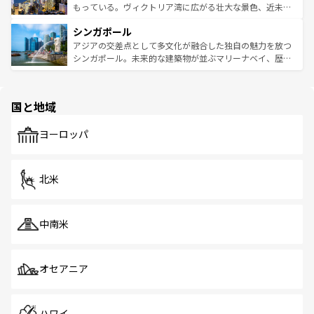
が旅行者を迎えてくれるので、きっと忘れられない旅にな
いビーチでリゾート気分を楽しむことができる。タイ料理
もっている。ヴィクトリア湾に広がる壮大な景色、近未来
るはずだ。 なお、新着のベトナム情報は
コンテンツ一覧
を
は世界的に有名で、屋台から高級レストランまで味覚を刺
的なアートスポット、そして歴史と現代が融合した町並
参照してほしい。
シンガポール
激する。気候は一年中温暖で、どの季節にも異なる楽しみ
み、どこを訪れても感動するはず。観光スポットが密集し
が待っている。親しみやすいタイの人々、仏教を中心とし
ており、効率よく見どころを回れるのも魅力。息をのむよ
アジアの交差点として多文化が融合した独自の魅力を放つ
た文化、そして多様な観光資源が、訪れる旅人を魅了し続
うな絶景から文化的な体験まで、香港を存分に楽しみ尽く
シンガポール。未来的な建築物が並ぶマリーナベイ、歴史
ける。 なお、新着のタイ情報は
コンテンツ一覧
を参照して
そう。 なお、新着の香港情報は
コンテンツ一覧
を参照して
と伝統を感じられるエスニックタウン、多数の緑豊かな公
ほしい。
ほしい。
園や自然保護区など、自然が調和した近代的な景観と文化
の多様性あふれるカラフルな町は、どこを歩いても新しい
国と地域
発見がある。さらに、治安のよさや充実した公共交通機関
も、旅行者にとっては魅力的なポイント。グルメも豊富
で、ホーカーズは地元の風情を楽しめる外せないスポット
ヨーロッパ
だ。訪れる人を飽きさせないシンガポールで、多様な魅力
を体感しよう。 なお、新着のシンガポール情報は
コンテン
ツ一覧
を参照してほしい。
北米
中南米
オセアニア