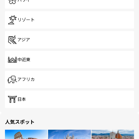
ハワイ
リゾート
アジア
中近東
アフリカ
日本
人気スポット