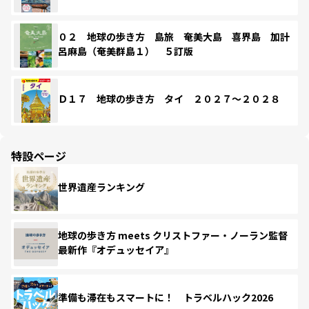
０２ 地球の歩き方 島旅 奄美大島 喜界島 加計
呂麻島（奄美群島１） ５訂版
Ｄ１７ 地球の歩き方 タイ ２０２７～２０２８
特設ページ
世界遺産ランキング
地球の歩き方 meets クリストファー・ノーラン監督
最新作『オデュッセイア』
準備も滞在もスマートに！ トラベルハック2026