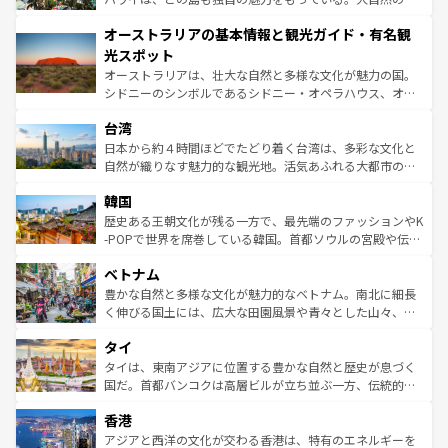
ストーン国立公園といった絶景が堪能できる。さらに、南
秘を感じたいなら、火山が生み出した壮大な景観を誇るハ
オーストラリアの基本情報と観光ガイド・有名観
部のニューオーリンズでは、音楽と美食が融合した独特の
ワイ島は見逃せない。また、定番の観光地といえばオアフ
文化が魅力。旅行者はアメリカの各地域で異なる魅力を楽
島だが、静かな自然を求めるならマウイ島やカウアイ島が
光スポット
しみながら、その多様性と豊かな歴史を感じることができ
おすすめ。エメラルドグリーンに輝く海をはじめ、豊かな
オーストラリアは、壮大な自然と多様な文化が魅力の国。
るだろう。車でのロードトリップや列車の旅も、アメリカ
文化や歴史が息づいている。「アロハスピリット」と呼ば
シドニーのシンボルであるシドニー・オペラハウス、オー
ならではの贅沢な旅のスタイルだ。 なお、新着のアメリカ
れるおもてなしの心で訪れる人々を迎えてくれるハワイの
ストラリア東海岸北部に広がる大サンゴ礁地帯グレートバ
情報は
コンテンツ一覧
を参照してほしい。
人々、おいしいローカルフードやハワイアンミュージッ
台湾
リアリーフや大陸中央部にそびえるウルル（エアーズロッ
ク、伝統的なフラダンスなど、すべてがハワイの魅力を彩
ク）、タスマニアの美しい原生林やケアンズの熱帯雨林な
日本から約４時間ほどでたどり着く台湾は、多彩な文化と
っている。訪れるたびに新しい発見と感動が待っているハ
ど、見どころがたくさん。また、カフェやワイン、オージ
自然が織りなす魅力的な観光地。活気あふれる大都市の台
ワイを、存分に味わってほしい。 なお、新着のハワイ情報
ービーフなどの食文化も豊かで、美味しいものであふれて
北やノスタルジックな町並みが人気な九份（ジォウフェ
は
コンテンツ一覧
を参照してほしい。
韓国
いる。アクティビティも充実しており、サーフィンやダイ
ン）、静ひつな山岳地帯である台湾東部など、都市の喧騒
ビング、ハイキングなど、アウトドア好きにはたまらな
と山間の静けさが共存しており、訪れる人に新しい発見と
歴史ある王朝文化が残る一方で、最先端のファッションやK
い。オーストラリアの多彩な魅力を存分に味わいつくそ
驚きをもたらしてくれる。また、奥深い台湾の食文化も魅
-POPで世界を席巻している韓国。首都ソウルの宮殿や伝統
う。 なお、新着のオーストラリア情報は
コンテンツ一覧
を
力で、夜市などの屋台グルメから高級料理、ヘルシーで美
家屋が並ぶエリアでは韓国の歴史と文化に浸ることがで
参照してほしい。
ベトナム
容にもいいと評判のスイーツなど、バラエティ豊かな料理
き、地方に足を延ばせば四季折々の自然美を楽しむことが
が味わえる。 なお、新着の台湾情報は
コンテンツ一覧
を参
できる。そして、キムチや焼肉、絶品のストリートフード
豊かな自然と多様な文化が魅力的なベトナム。南北に細長
照してほしい。
まで、さまざまな韓国料理が待っている。夜には、韓国な
く伸びる国土には、広大な田園風景や青々とした山々、世
らではのナイトライフも堪能できる。あたたかいホスピタ
界遺産に登録された壮大な自然景観が点在し、都市部では
タイ
リティに包まれながら、韓国の多彩な魅力を心ゆくまで味
急速な発展と共に伝統が息づく。ハノイの古い町並みやホ
わってみてほしい。 なお、新着の韓国情報は
コンテンツ一
ーチミン市のフランス統治時代の建物も、独特の雰囲気を
タイは、東南アジアに位置する豊かな自然と歴史が息づく
覧
を参照してほしい。
醸し出している。また、バラエティの豊かさとおいしさで
国だ。首都バンコクは高層ビルが立ち並ぶ一方、伝統的な
世界中の食通を魅了してやまないベトナム料理も魅力のひ
寺院や市場がいたるところに点在し、古きよき文化と現代
香港
とつ。フォーやバインミー、ベトナムコーヒーなどは、ぜ
の活気が交差している。北部ではチェンマイなどの山岳地
ひ現地で味わいたい。どの地域を訪れてもあたたかい人々
帯で自然と触れ合い、南部ではプーケットやクラビの美し
アジアと西洋の文化が交わる香港は、特有のエネルギーを