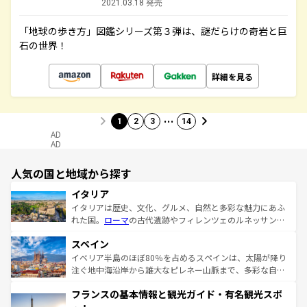
2021.03.18 発売
「地球の歩き方」図鑑シリーズ第３弾は、謎だらけの奇岩と巨
石の世界！
詳細を見る
…
1
2
3
14
AD
AD
人気の国と地域から探す
イタリア
イタリアは歴史、文化、グルメ、自然と多彩な魅力にあふ
れた国。
ローマ
の古代遺跡やフィレンツェのルネッサンス
美術、ヴェネツィアの運河など、歴史あるスポットはもち
スペイン
ろん、トスカーナの美しい田園風景やアマルフィ海岸の絶
景など、自然景観も見逃せない。観光の合間には、本場の
イベリア半島のほぼ80％を占めるスペインは、太陽が降り
ピザやパスタなど、絶品のイタリア料理を堪能することも
注ぐ地中海沿岸から雄大なピレネー山脈まで、多彩な自然
できる。朝目覚めてから夜眠るまで、すべての瞬間を楽し
と文化が詰まったヨーロッパ屈指の旅行先だ。多様な地域
フランスの基本情報と観光ガイド・有名観光スポ
ませてくれるイタリアで、忘れられない旅をしてみよう！
文化が根付くこの国では、情熱的なフラメンコ、熱気あふ
なお、新着のイタリア情報は
コンテンツ一覧
を参照してほ
れる闘牛、そして美味しいタパスが生活の一部となってい