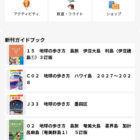
アクティビティ
鉄道・フライト
ショップ
新刊ガイドブック
１５ 地球の歩き方 島旅 伊豆大島 利島（伊豆諸
島①）３訂版
Ｃ０２ 地球の歩き方 ハワイ島 ２０２７～２０２
８
Ｊ３３ 地球の歩き方 墨田区
０２ 地球の歩き方 島旅 奄美大島 喜界島 加計
呂麻島（奄美群島１） ５訂版