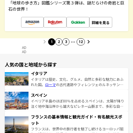
「地球の歩き方」図鑑シリーズ第３弾は、謎だらけの奇岩と巨
石の世界！
詳細を見る
…
1
2
3
12
AD
AD
人気の国と地域から探す
イタリア
イタリアは歴史、文化、グルメ、自然と多彩な魅力にあふ
れた国。
ローマ
の古代遺跡やフィレンツェのルネッサンス
美術、ヴェネツィアの運河など、歴史あるスポットはもち
スペイン
ろん、トスカーナの美しい田園風景やアマルフィ海岸の絶
景など、自然景観も見逃せない。観光の合間には、本場の
イベリア半島のほぼ80％を占めるスペインは、太陽が降り
ピザやパスタなど、絶品のイタリア料理を堪能することも
注ぐ地中海沿岸から雄大なピレネー山脈まで、多彩な自然
できる。朝目覚めてから夜眠るまで、すべての瞬間を楽し
と文化が詰まったヨーロッパ屈指の旅行先だ。多様な地域
フランスの基本情報と観光ガイド・有名観光スポ
ませてくれるイタリアで、忘れられない旅をしてみよう！
文化が根付くこの国では、情熱的なフラメンコ、熱気あふ
なお、新着のイタリア情報は
コンテンツ一覧
を参照してほ
れる闘牛、そして美味しいタパスが生活の一部となってい
ット
しい。
る。首都マドリードの洗練された雰囲気や、バルセロナの
フランスは、世界中の旅行者を魅了し続けるヨーロッパ屈
アートに溢れた街角から、地方では古代ローマ遺跡や中世