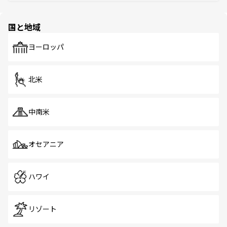
そう。 なお、新着の香港情報は
コンテンツ一覧
を参照して
と伝統を感じられるエスニックタウン、多数の緑豊かな公
ほしい。
ほしい。
園や自然保護区など、自然が調和した近代的な景観と文化
の多様性あふれるカラフルな町は、どこを歩いても新しい
国と地域
発見がある。さらに、治安のよさや充実した公共交通機関
も、旅行者にとっては魅力的なポイント。グルメも豊富
で、ホーカーズは地元の風情を楽しめる外せないスポット
ヨーロッパ
だ。訪れる人を飽きさせないシンガポールで、多様な魅力
を体感しよう。 なお、新着のシンガポール情報は
コンテン
ツ一覧
を参照してほしい。
北米
中南米
オセアニア
ハワイ
リゾート