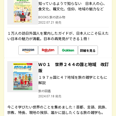
知っているようで知らない 日本人の心、
食文化、職文化、信仰、地域の魅力など
BOOKS 旅の読み物
2022.07.21 発売
１万人の訪日外国人を案内したガイドが、日本人にこそ伝えた
い日本の魅力が満載。日本の再発見ができる１冊！
詳細を見る
Ｗ０１ 世界２４４の国と地域 改訂
版
１９７ヵ国と４７地域を旅の雑学とともに
解説
旅の図鑑
2024.07.18 発売
今こそ学びたい世界のことを集めました！首都、言語、民族、
宗教、特長、現地の挨拶、誰かに話したくなる旅の雑学も。