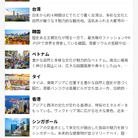
るだろう。車でのロードトリップや列車の旅も、アメリカ
文化や歴史が息づいている。「アロハスピリット」と呼ば
ストラリア東海岸北部に広がる大サンゴ礁地帯グレートバ
ならではの贅沢な旅のスタイルだ。 なお、新着のアメリカ
台湾
れるおもてなしの心で訪れる人々を迎えてくれるハワイの
リアリーフや大陸中央部にそびえるウルル（エアーズロッ
情報は
コンテンツ一覧
を参照してほしい。
人々、おいしいローカルフードやハワイアンミュージッ
ク）、タスマニアの美しい原生林やケアンズの熱帯雨林な
日本から約４時間ほどでたどり着く台湾は、多彩な文化と
ク、伝統的なフラダンスなど、すべてがハワイの魅力を彩
ど、見どころがたくさん。また、カフェやワイン、オージ
自然が織りなす魅力的な観光地。活気あふれる大都市の台
っている。訪れるたびに新しい発見と感動が待っているハ
ービーフなどの食文化も豊かで、美味しいものであふれて
北やノスタルジックな町並みが人気な九份（ジォウフェ
ワイを、存分に味わってほしい。 なお、新着のハワイ情報
韓国
いる。アクティビティも充実しており、サーフィンやダイ
ン）、静ひつな山岳地帯である台湾東部など、都市の喧騒
は
コンテンツ一覧
を参照してほしい。
ビング、ハイキングなど、アウトドア好きにはたまらな
と山間の静けさが共存しており、訪れる人に新しい発見と
歴史ある王朝文化が残る一方で、最先端のファッションやK
い。オーストラリアの多彩な魅力を存分に味わいつくそ
驚きをもたらしてくれる。また、奥深い台湾の食文化も魅
-POPで世界を席巻している韓国。首都ソウルの宮殿や伝統
う。 なお、新着のオーストラリア情報は
コンテンツ一覧
を
力で、夜市などの屋台グルメから高級料理、ヘルシーで美
家屋が並ぶエリアでは韓国の歴史と文化に浸ることがで
参照してほしい。
ベトナム
容にもいいと評判のスイーツなど、バラエティ豊かな料理
き、地方に足を延ばせば四季折々の自然美を楽しむことが
が味わえる。 なお、新着の台湾情報は
コンテンツ一覧
を参
できる。そして、キムチや焼肉、絶品のストリートフード
豊かな自然と多様な文化が魅力的なベトナム。南北に細長
照してほしい。
まで、さまざまな韓国料理が待っている。夜には、韓国な
く伸びる国土には、広大な田園風景や青々とした山々、世
らではのナイトライフも堪能できる。あたたかいホスピタ
界遺産に登録された壮大な自然景観が点在し、都市部では
タイ
リティに包まれながら、韓国の多彩な魅力を心ゆくまで味
急速な発展と共に伝統が息づく。ハノイの古い町並みやホ
わってみてほしい。 なお、新着の韓国情報は
コンテンツ一
ーチミン市のフランス統治時代の建物も、独特の雰囲気を
タイは、東南アジアに位置する豊かな自然と歴史が息づく
覧
を参照してほしい。
醸し出している。また、バラエティの豊かさとおいしさで
国だ。首都バンコクは高層ビルが立ち並ぶ一方、伝統的な
世界中の食通を魅了してやまないベトナム料理も魅力のひ
寺院や市場がいたるところに点在し、古きよき文化と現代
香港
とつ。フォーやバインミー、ベトナムコーヒーなどは、ぜ
の活気が交差している。北部ではチェンマイなどの山岳地
ひ現地で味わいたい。どの地域を訪れてもあたたかい人々
帯で自然と触れ合い、南部ではプーケットやクラビの美し
アジアと西洋の文化が交わる香港は、特有のエネルギーを
が旅行者を迎えてくれるので、きっと忘れられない旅にな
いビーチでリゾート気分を楽しむことができる。タイ料理
もっている。ヴィクトリア湾に広がる壮大な景色、近未来
るはずだ。 なお、新着のベトナム情報は
コンテンツ一覧
を
は世界的に有名で、屋台から高級レストランまで味覚を刺
的なアートスポット、そして歴史と現代が融合した町並
参照してほしい。
シンガポール
激する。気候は一年中温暖で、どの季節にも異なる楽しみ
み、どこを訪れても感動するはず。観光スポットが密集し
が待っている。親しみやすいタイの人々、仏教を中心とし
ており、効率よく見どころを回れるのも魅力。息をのむよ
アジアの交差点として多文化が融合した独自の魅力を放つ
た文化、そして多様な観光資源が、訪れる旅人を魅了し続
うな絶景から文化的な体験まで、香港を存分に楽しみ尽く
シンガポール。未来的な建築物が並ぶマリーナベイ、歴史
ける。 なお、新着のタイ情報は
コンテンツ一覧
を参照して