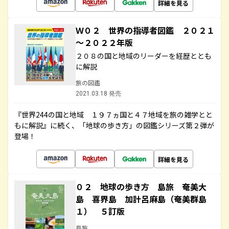
詳細を見る
Ｗ０２ 世界の指導者図鑑 ２０２１
～２０２２年版
２０８の国と地域のリーダーを経歴ととも
に解説
旅の図鑑
2021.03.18 発売
『世界244の国と地域 １９７ヵ国と４７地域を旅の雑学とと
もに解説』に続く、「地球の歩き方」の図鑑シリーズ第２弾が
登場！
詳細を見る
０２ 地球の歩き方 島旅 奄美大
島 喜界島 加計呂麻島（奄美群島
１） ５訂版
島旅