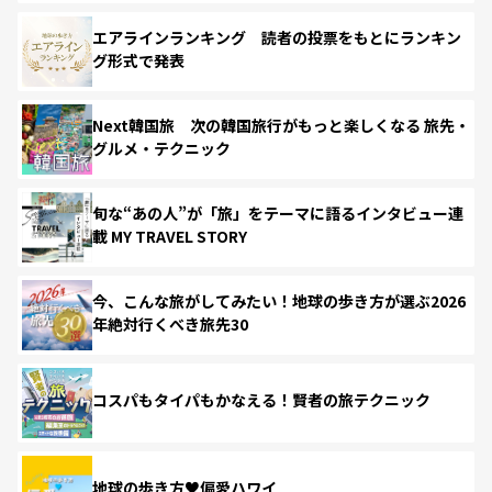
エアラインランキング 読者の投票をもとにランキン
グ形式で発表
Next韓国旅 次の韓国旅行がもっと楽しくなる 旅先・
グルメ・テクニック
旬な“あの人”が「旅」をテーマに語るインタビュー連
載 MY TRAVEL STORY
今、こんな旅がしてみたい！地球の歩き方が選ぶ2026
年絶対行くべき旅先30
コスパもタイパもかなえる！賢者の旅テクニック
地球の歩き方♥偏愛ハワイ