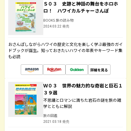
Ｓ０３ 史跡と神話の舞台をホロホ
ロ！ ハワイカルチャーさんぽ
BOOKS 旅の読み物
2024.03.22 発売
おさんぽしながらハワイの歴史と文化を楽しく学ぶ最強のガイ
ドブックが誕生。知っておきたいハワイの年表やキーワード集
も必読
詳細を見る
Ｗ０３ 世界の魅力的な奇岩と巨石１
３９選
不思議とロマンに満ちた岩石の謎を旅の雑
学とともに解説
旅の図鑑
2021.03.18 発売