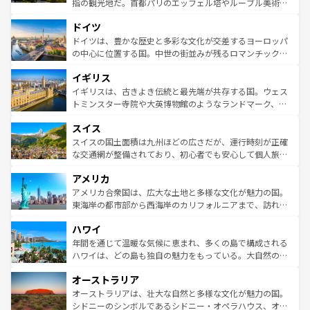
指の観光地だ。首都パリのエッフェル塔やルーブル美術館
の城塞都市、穏やかなビーチリゾートまで多彩な表情を見
といった象徴的なスポットから、田舎町の古風な美しさま
せる。地方によって風土や気候が異なるスペインはその個
ドイツ
で、幅広い魅力が詰まっている。華麗な宮殿、歴史的な大
性で訪れる人を魅了する。 なお、新着のスペイン情報は
コ
聖堂、美しいビーチ、そして豊かな自然が、訪れる者を心
ドイツは、豊かな歴史と多彩な文化が交差するヨーロッパ
ンテンツ一覧
を参照してほしい。
から魅了する。また、フランスは美食の国としても知ら
の中心に位置する国。中世の街並みが残るロマンチック街
れ、フランス料理はユネスコ無形文化遺産にも登録されて
道から、未来を先取りするようなモダンな都市まで多様な
イギリス
いる。シャンパンの発祥地であるランス、プロヴァンスの
顔を持つこの国は、どこを歩いても飽きることがない。ベ
香り高いラベンダー畑など、多彩な楽しみ方が可能だ。さ
ルリンの文化的活気、バイエルン州のアルプスの絶景、そ
イギリスは、古きよき伝統と最先端が共存する国。ウェス
らに、パリ以外の地域にも魅力が溢れており、どの街角に
してライン川沿いのワイン畑といった風景は必見。ビール
トミンスター寺院や大英博物館のようなランドマーク、歴
も豊かな歴史と文化が息づいている。パリ以外の個性あふ
とソーセージを味わいながら地元の人と過ごす楽しい時間
史ある大学都市、美しい丘陵地帯や牧歌的な風景など、エ
れる地方に足を運ぶとそれぞれで全く異なる文化を体験で
スイス
は、お酒好きな人にはぜひ体験してほしい。 なお、新着の
リアごとに異なる魅力がある。また、優雅なアフタヌーン
きるだろう。 なお、新着のフランス情報は
コンテンツ一覧
ドイツ情報は
コンテンツ一覧
を参照してほしい。
ティー、ビール好きにはたまらない英国パブ、サッカー観
スイスの国土面積は九州ほどの広さだが、運行時刻が正確
を参照してほしい。
戦など、本場だからこそできる体験も豊富。イギリスを旅
な交通網が整備されており、初心者でも安心して個人旅行
して楽しみつくそう。 なお、新着のイギリス情報は
コンテ
を楽しめる。日本同様に時刻表どおりの旅が可能だ。中世
アメリカ
ンツ一覧
を参照してほしい。
の建物がそのまま残る町や、スイスならではのユニークな
博物館もあり、アルプス観光だけでなく町歩きも満喫する
アメリカ合衆国は、広大な土地と多様な文化が魅力の国。
ことができる。国民の所得が高いため物価も高いが、旅行
東海岸の都市部から西海岸のカリフォルニアまで、訪れる
者向けの交通パス提供のサービスもあり、うまく活用すれ
場所ごとに異なる風景と体験が待っている。ニューヨーク
ハワイ
ば市内交通費無料で観光を楽しむこともできる。 なお、新
のような巨大都市は、観光、ショッピング、エンターテイ
着のスイス情報は
コンテンツ一覧
を参照してほしい。
ンメントが詰まった刺激的なスポットだ。一方、アメリカ
年間を通じて温暖な気候に恵まれ、多くの島で構成される
西部には大自然が広がり、グランドキャニオンやイエロー
ハワイは、どの島も独自の魅力をもっている。大自然の神
ストーン国立公園といった絶景が堪能できる。さらに、南
秘を感じたいなら、火山が生み出した壮大な景観を誇るハ
オーストラリア
部のニューオーリンズでは、音楽と美食が融合した独特の
ワイ島は見逃せない。また、定番の観光地といえばオアフ
文化が魅力。旅行者はアメリカの各地域で異なる魅力を楽
島だが、静かな自然を求めるならマウイ島やカウアイ島が
オーストラリアは、壮大な自然と多様な文化が魅力の国。
しみながら、その多様性と豊かな歴史を感じることができ
おすすめ。エメラルドグリーンに輝く海をはじめ、豊かな
シドニーのシンボルであるシドニー・オペラハウス、オー