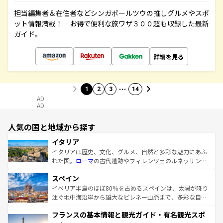
担当編集者＆在住者などシンガポールツウの推しグルメやスポ
ット情報満載！ お得で便利な旅ワザ３００超も収録した最新
ガイド。
詳細を見る
…
1
2
3
14
AD
AD
人気の国と地域から探す
イタリア
イタリアは歴史、文化、グルメ、自然と多彩な魅力にあふ
れた国。
ローマ
の古代遺跡やフィレンツェのルネッサンス
美術、ヴェネツィアの運河など、歴史あるスポットはもち
スペイン
ろん、トスカーナの美しい田園風景やアマルフィ海岸の絶
景など、自然景観も見逃せない。観光の合間には、本場の
イベリア半島のほぼ80％を占めるスペインは、太陽が降り
ピザやパスタなど、絶品のイタリア料理を堪能することも
注ぐ地中海沿岸から雄大なピレネー山脈まで、多彩な自然
できる。朝目覚めてから夜眠るまで、すべての瞬間を楽し
と文化が詰まったヨーロッパ屈指の旅行先だ。多様な地域
フランスの基本情報と観光ガイド・有名観光スポ
ませてくれるイタリアで、忘れられない旅をしてみよう！
文化が根付くこの国では、情熱的なフラメンコ、熱気あふ