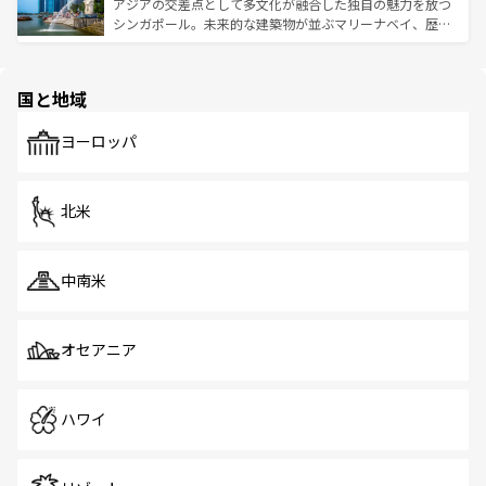
が待っている。親しみやすいタイの人々、仏教を中心とし
ており、効率よく見どころを回れるのも魅力。息をのむよ
アジアの交差点として多文化が融合した独自の魅力を放つ
た文化、そして多様な観光資源が、訪れる旅人を魅了し続
うな絶景から文化的な体験まで、香港を存分に楽しみ尽く
シンガポール。未来的な建築物が並ぶマリーナベイ、歴史
ける。 なお、新着のタイ情報は
コンテンツ一覧
を参照して
そう。 なお、新着の香港情報は
コンテンツ一覧
を参照して
と伝統を感じられるエスニックタウン、多数の緑豊かな公
ほしい。
ほしい。
園や自然保護区など、自然が調和した近代的な景観と文化
の多様性あふれるカラフルな町は、どこを歩いても新しい
国と地域
発見がある。さらに、治安のよさや充実した公共交通機関
も、旅行者にとっては魅力的なポイント。グルメも豊富
で、ホーカーズは地元の風情を楽しめる外せないスポット
ヨーロッパ
だ。訪れる人を飽きさせないシンガポールで、多様な魅力
を体感しよう。 なお、新着のシンガポール情報は
コンテン
ツ一覧
を参照してほしい。
北米
中南米
オセアニア
ハワイ