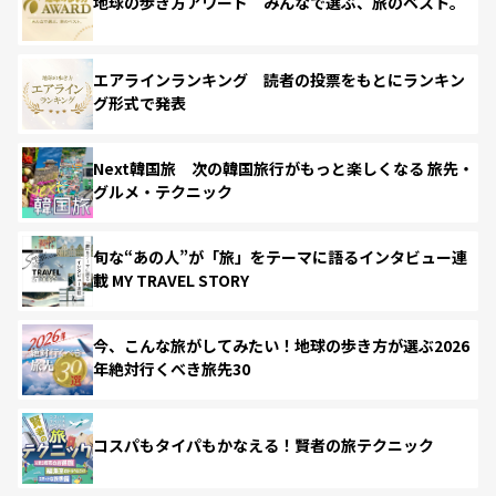
地球の歩き方アワード みんなで選ぶ、旅のベスト。
エアラインランキング 読者の投票をもとにランキン
グ形式で発表
Next韓国旅 次の韓国旅行がもっと楽しくなる 旅先・
グルメ・テクニック
旬な“あの人”が「旅」をテーマに語るインタビュー連
載 MY TRAVEL STORY
今、こんな旅がしてみたい！地球の歩き方が選ぶ2026
年絶対行くべき旅先30
コスパもタイパもかなえる！賢者の旅テクニック