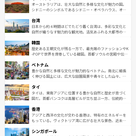
文化が魅力。旅行者はアメリカの各地域で異なる魅力を楽
島だが、静かな自然を求めるならマウイ島やカウアイ島が
オーストラリアは、壮大な自然と多様な文化が魅力の国。
しみながら、その多様性と豊かな歴史を感じることができ
おすすめ。エメラルドグリーンに輝く海をはじめ、豊かな
シドニーのシンボルであるシドニー・オペラハウス、オー
るだろう。車でのロードトリップや列車の旅も、アメリカ
文化や歴史が息づいている。「アロハスピリット」と呼ば
ストラリア東海岸北部に広がる大サンゴ礁地帯グレートバ
ならではの贅沢な旅のスタイルだ。 なお、新着のアメリカ
台湾
れるおもてなしの心で訪れる人々を迎えてくれるハワイの
リアリーフや大陸中央部にそびえるウルル（エアーズロッ
情報は
コンテンツ一覧
を参照してほしい。
人々、おいしいローカルフードやハワイアンミュージッ
ク）、タスマニアの美しい原生林やケアンズの熱帯雨林な
日本から約４時間ほどでたどり着く台湾は、多彩な文化と
ク、伝統的なフラダンスなど、すべてがハワイの魅力を彩
ど、見どころがたくさん。また、カフェやワイン、オージ
自然が織りなす魅力的な観光地。活気あふれる大都市の台
っている。訪れるたびに新しい発見と感動が待っているハ
ービーフなどの食文化も豊かで、美味しいものであふれて
北やノスタルジックな町並みが人気な九份（ジォウフェ
ワイを、存分に味わってほしい。 なお、新着のハワイ情報
韓国
いる。アクティビティも充実しており、サーフィンやダイ
ン）、静ひつな山岳地帯である台湾東部など、都市の喧騒
は
コンテンツ一覧
を参照してほしい。
ビング、ハイキングなど、アウトドア好きにはたまらな
と山間の静けさが共存しており、訪れる人に新しい発見と
歴史ある王朝文化が残る一方で、最先端のファッションやK
い。オーストラリアの多彩な魅力を存分に味わいつくそ
驚きをもたらしてくれる。また、奥深い台湾の食文化も魅
-POPで世界を席巻している韓国。首都ソウルの宮殿や伝統
う。 なお、新着のオーストラリア情報は
コンテンツ一覧
を
力で、夜市などの屋台グルメから高級料理、ヘルシーで美
家屋が並ぶエリアでは韓国の歴史と文化に浸ることがで
参照してほしい。
ベトナム
容にもいいと評判のスイーツなど、バラエティ豊かな料理
き、地方に足を延ばせば四季折々の自然美を楽しむことが
が味わえる。 なお、新着の台湾情報は
コンテンツ一覧
を参
できる。そして、キムチや焼肉、絶品のストリートフード
豊かな自然と多様な文化が魅力的なベトナム。南北に細長
照してほしい。
まで、さまざまな韓国料理が待っている。夜には、韓国な
く伸びる国土には、広大な田園風景や青々とした山々、世
らではのナイトライフも堪能できる。あたたかいホスピタ
界遺産に登録された壮大な自然景観が点在し、都市部では
タイ
リティに包まれながら、韓国の多彩な魅力を心ゆくまで味
急速な発展と共に伝統が息づく。ハノイの古い町並みやホ
わってみてほしい。 なお、新着の韓国情報は
コンテンツ一
ーチミン市のフランス統治時代の建物も、独特の雰囲気を
タイは、東南アジアに位置する豊かな自然と歴史が息づく
覧
を参照してほしい。
醸し出している。また、バラエティの豊かさとおいしさで
国だ。首都バンコクは高層ビルが立ち並ぶ一方、伝統的な
世界中の食通を魅了してやまないベトナム料理も魅力のひ
寺院や市場がいたるところに点在し、古きよき文化と現代
香港
とつ。フォーやバインミー、ベトナムコーヒーなどは、ぜ
の活気が交差している。北部ではチェンマイなどの山岳地
ひ現地で味わいたい。どの地域を訪れてもあたたかい人々
帯で自然と触れ合い、南部ではプーケットやクラビの美し
アジアと西洋の文化が交わる香港は、特有のエネルギーを
が旅行者を迎えてくれるので、きっと忘れられない旅にな
いビーチでリゾート気分を楽しむことができる。タイ料理
もっている。ヴィクトリア湾に広がる壮大な景色、近未来
るはずだ。 なお、新着のベトナム情報は
コンテンツ一覧
を
は世界的に有名で、屋台から高級レストランまで味覚を刺
的なアートスポット、そして歴史と現代が融合した町並
参照してほしい。
シンガポール
激する。気候は一年中温暖で、どの季節にも異なる楽しみ
み、どこを訪れても感動するはず。観光スポットが密集し