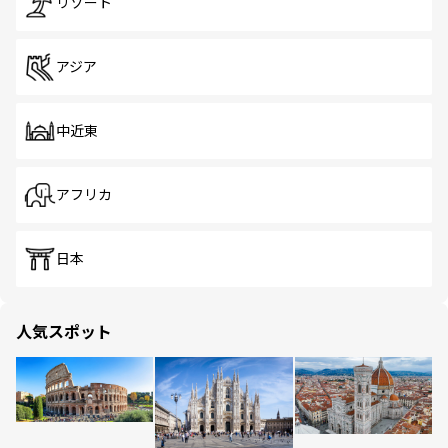
リゾート
アジア
中近東
アフリカ
日本
人気スポット