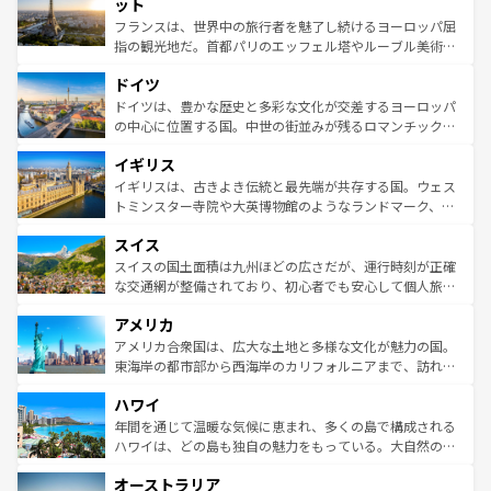
なお、新着のイタリア情報は
コンテンツ一覧
を参照してほ
れる闘牛、そして美味しいタパスが生活の一部となってい
ット
しい。
る。首都マドリードの洗練された雰囲気や、バルセロナの
フランスは、世界中の旅行者を魅了し続けるヨーロッパ屈
アートに溢れた街角から、地方では古代ローマ遺跡や中世
指の観光地だ。首都パリのエッフェル塔やルーブル美術館
の城塞都市、穏やかなビーチリゾートまで多彩な表情を見
といった象徴的なスポットから、田舎町の古風な美しさま
せる。地方によって風土や気候が異なるスペインはその個
ドイツ
で、幅広い魅力が詰まっている。華麗な宮殿、歴史的な大
性で訪れる人を魅了する。 なお、新着のスペイン情報は
コ
聖堂、美しいビーチ、そして豊かな自然が、訪れる者を心
ドイツは、豊かな歴史と多彩な文化が交差するヨーロッパ
ンテンツ一覧
を参照してほしい。
から魅了する。また、フランスは美食の国としても知ら
の中心に位置する国。中世の街並みが残るロマンチック街
れ、フランス料理はユネスコ無形文化遺産にも登録されて
道から、未来を先取りするようなモダンな都市まで多様な
イギリス
いる。シャンパンの発祥地であるランス、プロヴァンスの
顔を持つこの国は、どこを歩いても飽きることがない。ベ
香り高いラベンダー畑など、多彩な楽しみ方が可能だ。さ
ルリンの文化的活気、バイエルン州のアルプスの絶景、そ
イギリスは、古きよき伝統と最先端が共存する国。ウェス
らに、パリ以外の地域にも魅力が溢れており、どの街角に
してライン川沿いのワイン畑といった風景は必見。ビール
トミンスター寺院や大英博物館のようなランドマーク、歴
も豊かな歴史と文化が息づいている。パリ以外の個性あふ
とソーセージを味わいながら地元の人と過ごす楽しい時間
史ある大学都市、美しい丘陵地帯や牧歌的な風景など、エ
れる地方に足を運ぶとそれぞれで全く異なる文化を体験で
スイス
は、お酒好きな人にはぜひ体験してほしい。 なお、新着の
リアごとに異なる魅力がある。また、優雅なアフタヌーン
きるだろう。 なお、新着のフランス情報は
コンテンツ一覧
ドイツ情報は
コンテンツ一覧
を参照してほしい。
ティー、ビール好きにはたまらない英国パブ、サッカー観
スイスの国土面積は九州ほどの広さだが、運行時刻が正確
を参照してほしい。
戦など、本場だからこそできる体験も豊富。イギリスを旅
な交通網が整備されており、初心者でも安心して個人旅行
して楽しみつくそう。 なお、新着のイギリス情報は
コンテ
を楽しめる。日本同様に時刻表どおりの旅が可能だ。中世
アメリカ
ンツ一覧
を参照してほしい。
の建物がそのまま残る町や、スイスならではのユニークな
博物館もあり、アルプス観光だけでなく町歩きも満喫する
アメリカ合衆国は、広大な土地と多様な文化が魅力の国。
ことができる。国民の所得が高いため物価も高いが、旅行
東海岸の都市部から西海岸のカリフォルニアまで、訪れる
者向けの交通パス提供のサービスもあり、うまく活用すれ
場所ごとに異なる風景と体験が待っている。ニューヨーク
ハワイ
ば市内交通費無料で観光を楽しむこともできる。 なお、新
のような巨大都市は、観光、ショッピング、エンターテイ
着のスイス情報は
コンテンツ一覧
を参照してほしい。
ンメントが詰まった刺激的なスポットだ。一方、アメリカ
年間を通じて温暖な気候に恵まれ、多くの島で構成される
西部には大自然が広がり、グランドキャニオンやイエロー
ハワイは、どの島も独自の魅力をもっている。大自然の神
ストーン国立公園といった絶景が堪能できる。さらに、南
秘を感じたいなら、火山が生み出した壮大な景観を誇るハ
オーストラリア
部のニューオーリンズでは、音楽と美食が融合した独特の
ワイ島は見逃せない。また、定番の観光地といえばオアフ