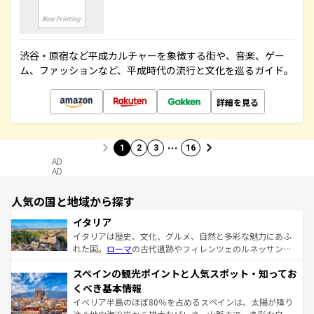
渋谷・原宿など平成カルチャーを象徴する街や、音楽、ゲー
ム、ファッションなど、平成時代の流行と文化を巡るガイド。
詳細を見る
…
1
2
3
16
AD
AD
人気の国と地域から探す
イタリア
イタリアは歴史、文化、グルメ、自然と多彩な魅力にあふ
れた国。
ローマ
の古代遺跡やフィレンツェのルネッサンス
美術、ヴェネツィアの運河など、歴史あるスポットはもち
スペインの観光ポイントと人気スポット・知ってお
ろん、トスカーナの美しい田園風景やアマルフィ海岸の絶
景など、自然景観も見逃せない。観光の合間には、本場の
くべき基本情報
ピザやパスタなど、絶品のイタリア料理を堪能することも
イベリア半島のほぼ80％を占めるスペインは、太陽が降り
できる。朝目覚めてから夜眠るまで、すべての瞬間を楽し