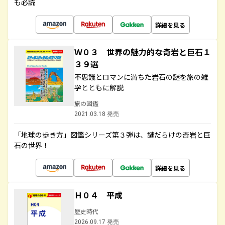
も必読
詳細を見る
Ｗ０３ 世界の魅力的な奇岩と巨石１
３９選
不思議とロマンに満ちた岩石の謎を旅の雑
学とともに解説
旅の図鑑
2021.03.18 発売
「地球の歩き方」図鑑シリーズ第３弾は、謎だらけの奇岩と巨
石の世界！
詳細を見る
Ｈ０４ 平成
歴史時代
2026.09.17 発売