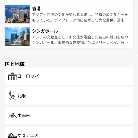
世界中の食通を魅了してやまないベトナム料理も魅力のひ
寺院や市場がいたるところに点在し、古きよき文化と現代
香港
とつ。フォーやバインミー、ベトナムコーヒーなどは、ぜ
の活気が交差している。北部ではチェンマイなどの山岳地
ひ現地で味わいたい。どの地域を訪れてもあたたかい人々
帯で自然と触れ合い、南部ではプーケットやクラビの美し
アジアと西洋の文化が交わる香港は、特有のエネルギーを
が旅行者を迎えてくれるので、きっと忘れられない旅にな
いビーチでリゾート気分を楽しむことができる。タイ料理
もっている。ヴィクトリア湾に広がる壮大な景色、近未来
るはずだ。 なお、新着のベトナム情報は
コンテンツ一覧
を
は世界的に有名で、屋台から高級レストランまで味覚を刺
的なアートスポット、そして歴史と現代が融合した町並
参照してほしい。
シンガポール
激する。気候は一年中温暖で、どの季節にも異なる楽しみ
み、どこを訪れても感動するはず。観光スポットが密集し
が待っている。親しみやすいタイの人々、仏教を中心とし
ており、効率よく見どころを回れるのも魅力。息をのむよ
アジアの交差点として多文化が融合した独自の魅力を放つ
た文化、そして多様な観光資源が、訪れる旅人を魅了し続
うな絶景から文化的な体験まで、香港を存分に楽しみ尽く
シンガポール。未来的な建築物が並ぶマリーナベイ、歴史
ける。 なお、新着のタイ情報は
コンテンツ一覧
を参照して
そう。 なお、新着の香港情報は
コンテンツ一覧
を参照して
と伝統を感じられるエスニックタウン、多数の緑豊かな公
ほしい。
ほしい。
園や自然保護区など、自然が調和した近代的な景観と文化
の多様性あふれるカラフルな町は、どこを歩いても新しい
国と地域
発見がある。さらに、治安のよさや充実した公共交通機関
も、旅行者にとっては魅力的なポイント。グルメも豊富
で、ホーカーズは地元の風情を楽しめる外せないスポット
ヨーロッパ
だ。訪れる人を飽きさせないシンガポールで、多様な魅力
を体感しよう。 なお、新着のシンガポール情報は
コンテン
ツ一覧
を参照してほしい。
北米
中南米
オセアニア