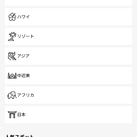
ハワイ
リゾート
アジア
中近東
アフリカ
日本
人気スポット