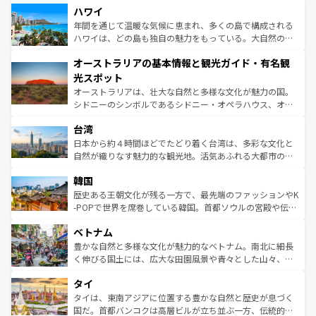
着のスイス情報は
コンテンツ一覧
を参照してほしい。
ハワイ
のような巨大都市は、観光、ショッピング、エンターテイ
ンメントが詰まった刺激的なスポットだ。一方、アメリカ
年間を通じて温暖な気候に恵まれ、多くの島で構成される
西部には大自然が広がり、グランドキャニオンやイエロー
ハワイは、どの島も独自の魅力をもっている。大自然の神
ストーン国立公園といった絶景が堪能できる。さらに、南
秘を感じたいなら、火山が生み出した壮大な景観を誇るハ
オーストラリアの基本情報と観光ガイド・有名観
部のニューオーリンズでは、音楽と美食が融合した独特の
ワイ島は見逃せない。また、定番の観光地といえばオアフ
文化が魅力。旅行者はアメリカの各地域で異なる魅力を楽
島だが、静かな自然を求めるならマウイ島やカウアイ島が
光スポット
しみながら、その多様性と豊かな歴史を感じることができ
おすすめ。エメラルドグリーンに輝く海をはじめ、豊かな
オーストラリアは、壮大な自然と多様な文化が魅力の国。
るだろう。車でのロードトリップや列車の旅も、アメリカ
文化や歴史が息づいている。「アロハスピリット」と呼ば
シドニーのシンボルであるシドニー・オペラハウス、オー
ならではの贅沢な旅のスタイルだ。 なお、新着のアメリカ
れるおもてなしの心で訪れる人々を迎えてくれるハワイの
ストラリア東海岸北部に広がる大サンゴ礁地帯グレートバ
情報は
コンテンツ一覧
を参照してほしい。
人々、おいしいローカルフードやハワイアンミュージッ
台湾
リアリーフや大陸中央部にそびえるウルル（エアーズロッ
ク、伝統的なフラダンスなど、すべてがハワイの魅力を彩
ク）、タスマニアの美しい原生林やケアンズの熱帯雨林な
日本から約４時間ほどでたどり着く台湾は、多彩な文化と
っている。訪れるたびに新しい発見と感動が待っているハ
ど、見どころがたくさん。また、カフェやワイン、オージ
自然が織りなす魅力的な観光地。活気あふれる大都市の台
ワイを、存分に味わってほしい。 なお、新着のハワイ情報
ービーフなどの食文化も豊かで、美味しいものであふれて
北やノスタルジックな町並みが人気な九份（ジォウフェ
は
コンテンツ一覧
を参照してほしい。
韓国
いる。アクティビティも充実しており、サーフィンやダイ
ン）、静ひつな山岳地帯である台湾東部など、都市の喧騒
ビング、ハイキングなど、アウトドア好きにはたまらな
と山間の静けさが共存しており、訪れる人に新しい発見と
歴史ある王朝文化が残る一方で、最先端のファッションやK
い。オーストラリアの多彩な魅力を存分に味わいつくそ
驚きをもたらしてくれる。また、奥深い台湾の食文化も魅
-POPで世界を席巻している韓国。首都ソウルの宮殿や伝統
う。 なお、新着のオーストラリア情報は
コンテンツ一覧
を
力で、夜市などの屋台グルメから高級料理、ヘルシーで美
家屋が並ぶエリアでは韓国の歴史と文化に浸ることがで
参照してほしい。
ベトナム
容にもいいと評判のスイーツなど、バラエティ豊かな料理
き、地方に足を延ばせば四季折々の自然美を楽しむことが
が味わえる。 なお、新着の台湾情報は
コンテンツ一覧
を参
できる。そして、キムチや焼肉、絶品のストリートフード
豊かな自然と多様な文化が魅力的なベトナム。南北に細長
照してほしい。
まで、さまざまな韓国料理が待っている。夜には、韓国な
く伸びる国土には、広大な田園風景や青々とした山々、世
らではのナイトライフも堪能できる。あたたかいホスピタ
界遺産に登録された壮大な自然景観が点在し、都市部では
タイ
リティに包まれながら、韓国の多彩な魅力を心ゆくまで味
急速な発展と共に伝統が息づく。ハノイの古い町並みやホ
わってみてほしい。 なお、新着の韓国情報は
コンテンツ一
ーチミン市のフランス統治時代の建物も、独特の雰囲気を
タイは、東南アジアに位置する豊かな自然と歴史が息づく
覧
を参照してほしい。
醸し出している。また、バラエティの豊かさとおいしさで
国だ。首都バンコクは高層ビルが立ち並ぶ一方、伝統的な