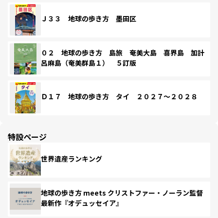
Ｊ３３ 地球の歩き方 墨田区
０２ 地球の歩き方 島旅 奄美大島 喜界島 加計
呂麻島（奄美群島１） ５訂版
Ｄ１７ 地球の歩き方 タイ ２０２７～２０２８
特設ページ
世界遺産ランキング
地球の歩き方 meets クリストファー・ノーラン監督
最新作『オデュッセイア』