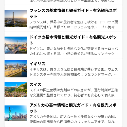
注ぐ地中海沿岸から雄大なピレネー山脈まで、多彩な自然
ませてくれるイタリアで、忘れられない旅をしてみよう！
と文化が詰まったヨーロッパ屈指の旅行先だ。多様な地域
なお、新着のイタリア情報は
コンテンツ一覧
を参照してほ
フランスの基本情報と観光ガイド・有名観光スポ
文化が根付くこの国では、情熱的なフラメンコ、熱気あふ
しい。
れる闘牛、そして美味しいタパスが生活の一部となってい
ット
る。首都マドリードの洗練された雰囲気や、バルセロナの
フランスは、世界中の旅行者を魅了し続けるヨーロッパ屈
アートに溢れた街角から、地方では古代ローマ遺跡や中世
指の観光地だ。首都パリのエッフェル塔やルーブル美術館
の城塞都市、穏やかなビーチリゾートまで多彩な表情を見
といった象徴的なスポットから、田舎町の古風な美しさま
せる。地方によって風土や気候が異なるスペインはその個
ドイツの基本情報と観光ガイド・有名観光スポッ
で、幅広い魅力が詰まっている。華麗な宮殿、歴史的な大
性で訪れる人を魅了する。 なお、新着のスペイン情報は
コ
聖堂、美しいビーチ、そして豊かな自然が、訪れる者を心
ト
ンテンツ一覧
を参照してほしい。
から魅了する。また、フランスは美食の国としても知ら
ドイツは、豊かな歴史と多彩な文化が交差するヨーロッパ
れ、フランス料理はユネスコ無形文化遺産にも登録されて
の中心に位置する国。中世の街並みが残るロマンチック街
いる。シャンパンの発祥地であるランス、プロヴァンスの
道から、未来を先取りするようなモダンな都市まで多様な
香り高いラベンダー畑など、多彩な楽しみ方が可能だ。さ
イギリス
顔を持つこの国は、どこを歩いても飽きることがない。ベ
らに、パリ以外の地域にも魅力が溢れており、どの街角に
ルリンの文化的活気、バイエルン州のアルプスの絶景、そ
イギリスは、古きよき伝統と最先端が共存する国。ウェス
も豊かな歴史と文化が息づいている。パリ以外の個性あふ
してライン川沿いのワイン畑といった風景は必見。ビール
トミンスター寺院や大英博物館のようなランドマーク、歴
れる地方に足を運ぶとそれぞれで全く異なる文化を体験で
とソーセージを味わいながら地元の人と過ごす楽しい時間
史ある大学都市、美しい丘陵地帯や牧歌的な風景など、エ
きるだろう。 なお、新着のフランス情報は
コンテンツ一覧
スイス
は、お酒好きな人にはぜひ体験してほしい。 なお、新着の
リアごとに異なる魅力がある。また、優雅なアフタヌーン
を参照してほしい。
ドイツ情報は
コンテンツ一覧
を参照してほしい。
ティー、ビール好きにはたまらない英国パブ、サッカー観
スイスの国土面積は九州ほどの広さだが、運行時刻が正確
戦など、本場だからこそできる体験も豊富。イギリスを旅
な交通網が整備されており、初心者でも安心して個人旅行
して楽しみつくそう。 なお、新着のイギリス情報は
コンテ
を楽しめる。日本同様に時刻表どおりの旅が可能だ。中世
アメリカの基本情報と観光ガイド・有名観光スポ
ンツ一覧
を参照してほしい。
の建物がそのまま残る町や、スイスならではのユニークな
博物館もあり、アルプス観光だけでなく町歩きも満喫する
ット
ことができる。国民の所得が高いため物価も高いが、旅行
アメリカ合衆国は、広大な土地と多様な文化が魅力の国。
者向けの交通パス提供のサービスもあり、うまく活用すれ
東海岸の都市部から西海岸のカリフォルニアまで、訪れる
ば市内交通費無料で観光を楽しむこともできる。 なお、新
場所ごとに異なる風景と体験が待っている。ニューヨーク