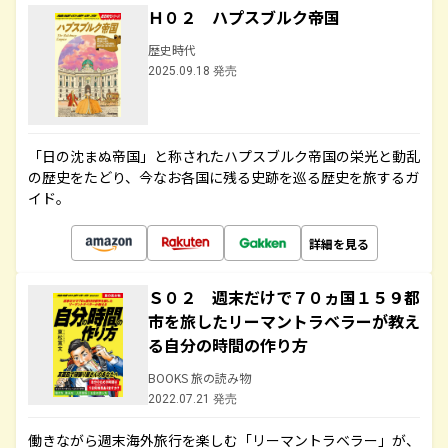
Ｈ０２ ハプスブルク帝国
歴史時代
2025.09.18 発売
「日の沈まぬ帝国」と称されたハプスブルク帝国の栄光と動乱
の歴史をたどり、今なお各国に残る史跡を巡る歴史を旅するガ
イド。
詳細を見る
Ｓ０２ 週末だけで７０ヵ国１５９都
市を旅したリーマントラベラーが教え
る自分の時間の作り方
BOOKS 旅の読み物
2022.07.21 発売
働きながら週末海外旅行を楽しむ「リーマントラベラー」が、