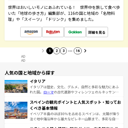
世界はおいしいモノにあふれている！ 世界中を旅して食べ歩
いた「地球の歩き方」編集部が、116の国と地域の「名物料
理」や「スイーツ」「ドリンク」を集めました。
詳細を見る
…
1
2
3
16
AD
AD
人気の国と地域から探す
イタリア
イタリアは歴史、文化、グルメ、自然と多彩な魅力にあふ
れた国。
ローマ
の古代遺跡やフィレンツェのルネッサンス
美術、ヴェネツィアの運河など、歴史あるスポットはもち
スペインの観光ポイントと人気スポット・知ってお
ろん、トスカーナの美しい田園風景やアマルフィ海岸の絶
景など、自然景観も見逃せない。観光の合間には、本場の
くべき基本情報
ピザやパスタなど、絶品のイタリア料理を堪能することも
イベリア半島のほぼ80％を占めるスペインは、太陽が降り
できる。朝目覚めてから夜眠るまで、すべての瞬間を楽し
注ぐ地中海沿岸から雄大なピレネー山脈まで、多彩な自然
ませてくれるイタリアで、忘れられない旅をしてみよう！
と文化が詰まったヨーロッパ屈指の旅行先だ。多様な地域
なお、新着のイタリア情報は
コンテンツ一覧
を参照してほ