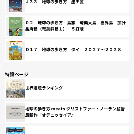
Ｊ３３ 地球の歩き方 墨田区
０２ 地球の歩き方 島旅 奄美大島 喜界島 加計
呂麻島（奄美群島１） ５訂版
Ｄ１７ 地球の歩き方 タイ ２０２７～２０２８
特設ページ
世界遺産ランキング
地球の歩き方 meets クリストファー・ノーラン監督
最新作『オデュッセイア』