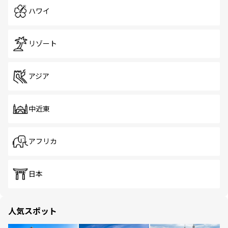
ハワイ
リゾート
アジア
中近東
アフリカ
日本
人気スポット