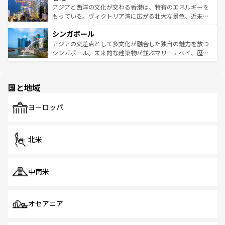
ひ現地で味わいたい。どの地域を訪れてもあたたかい人々
帯で自然と触れ合い、南部ではプーケットやクラビの美し
アジアと西洋の文化が交わる香港は、特有のエネルギーを
が旅行者を迎えてくれるので、きっと忘れられない旅にな
いビーチでリゾート気分を楽しむことができる。タイ料理
もっている。ヴィクトリア湾に広がる壮大な景色、近未来
るはずだ。 なお、新着のベトナム情報は
コンテンツ一覧
を
は世界的に有名で、屋台から高級レストランまで味覚を刺
的なアートスポット、そして歴史と現代が融合した町並
参照してほしい。
シンガポール
激する。気候は一年中温暖で、どの季節にも異なる楽しみ
み、どこを訪れても感動するはず。観光スポットが密集し
が待っている。親しみやすいタイの人々、仏教を中心とし
ており、効率よく見どころを回れるのも魅力。息をのむよ
アジアの交差点として多文化が融合した独自の魅力を放つ
た文化、そして多様な観光資源が、訪れる旅人を魅了し続
うな絶景から文化的な体験まで、香港を存分に楽しみ尽く
シンガポール。未来的な建築物が並ぶマリーナベイ、歴史
ける。 なお、新着のタイ情報は
コンテンツ一覧
を参照して
そう。 なお、新着の香港情報は
コンテンツ一覧
を参照して
と伝統を感じられるエスニックタウン、多数の緑豊かな公
ほしい。
ほしい。
園や自然保護区など、自然が調和した近代的な景観と文化
の多様性あふれるカラフルな町は、どこを歩いても新しい
国と地域
発見がある。さらに、治安のよさや充実した公共交通機関
も、旅行者にとっては魅力的なポイント。グルメも豊富
で、ホーカーズは地元の風情を楽しめる外せないスポット
ヨーロッパ
だ。訪れる人を飽きさせないシンガポールで、多様な魅力
を体感しよう。 なお、新着のシンガポール情報は
コンテン
ツ一覧
を参照してほしい。
北米
中南米
オセアニア