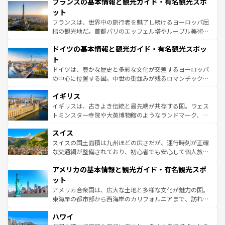
フランスの基本情報と観光ガイド・有名観光スポ
文化が根付くこの国では、情熱的なフラメンコ、熱気あふ
しい。
れる闘牛、そして美味しいタパスが生活の一部となってい
ット
る。首都マドリードの洗練された雰囲気や、バルセロナの
フランスは、世界中の旅行者を魅了し続けるヨーロッパ屈
アートに溢れた街角から、地方では古代ローマ遺跡や中世
指の観光地だ。首都パリのエッフェル塔やルーブル美術館
の城塞都市、穏やかなビーチリゾートまで多彩な表情を見
といった象徴的なスポットから、田舎町の古風な美しさま
せる。地方によって風土や気候が異なるスペインはその個
ドイツの基本情報と観光ガイド・有名観光スポッ
で、幅広い魅力が詰まっている。華麗な宮殿、歴史的な大
性で訪れる人を魅了する。 なお、新着のスペイン情報は
コ
聖堂、美しいビーチ、そして豊かな自然が、訪れる者を心
ト
ンテンツ一覧
を参照してほしい。
から魅了する。また、フランスは美食の国としても知ら
ドイツは、豊かな歴史と多彩な文化が交差するヨーロッパ
れ、フランス料理はユネスコ無形文化遺産にも登録されて
の中心に位置する国。中世の街並みが残るロマンチック街
いる。シャンパンの発祥地であるランス、プロヴァンスの
道から、未来を先取りするようなモダンな都市まで多様な
香り高いラベンダー畑など、多彩な楽しみ方が可能だ。さ
イギリス
顔を持つこの国は、どこを歩いても飽きることがない。ベ
らに、パリ以外の地域にも魅力が溢れており、どの街角に
ルリンの文化的活気、バイエルン州のアルプスの絶景、そ
イギリスは、古きよき伝統と最先端が共存する国。ウェス
も豊かな歴史と文化が息づいている。パリ以外の個性あふ
してライン川沿いのワイン畑といった風景は必見。ビール
トミンスター寺院や大英博物館のようなランドマーク、歴
れる地方に足を運ぶとそれぞれで全く異なる文化を体験で
とソーセージを味わいながら地元の人と過ごす楽しい時間
史ある大学都市、美しい丘陵地帯や牧歌的な風景など、エ
きるだろう。 なお、新着のフランス情報は
コンテンツ一覧
スイス
は、お酒好きな人にはぜひ体験してほしい。 なお、新着の
リアごとに異なる魅力がある。また、優雅なアフタヌーン
を参照してほしい。
ドイツ情報は
コンテンツ一覧
を参照してほしい。
ティー、ビール好きにはたまらない英国パブ、サッカー観
スイスの国土面積は九州ほどの広さだが、運行時刻が正確
戦など、本場だからこそできる体験も豊富。イギリスを旅
な交通網が整備されており、初心者でも安心して個人旅行
して楽しみつくそう。 なお、新着のイギリス情報は
コンテ
を楽しめる。日本同様に時刻表どおりの旅が可能だ。中世
アメリカの基本情報と観光ガイド・有名観光スポ
ンツ一覧
を参照してほしい。
の建物がそのまま残る町や、スイスならではのユニークな
博物館もあり、アルプス観光だけでなく町歩きも満喫する
ット
ことができる。国民の所得が高いため物価も高いが、旅行
アメリカ合衆国は、広大な土地と多様な文化が魅力の国。
者向けの交通パス提供のサービスもあり、うまく活用すれ
東海岸の都市部から西海岸のカリフォルニアまで、訪れる
ば市内交通費無料で観光を楽しむこともできる。 なお、新
場所ごとに異なる風景と体験が待っている。ニューヨーク
着のスイス情報は
コンテンツ一覧
を参照してほしい。
ハワイ
のような巨大都市は、観光、ショッピング、エンターテイ