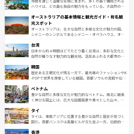
ンメントが詰まった刺激的なスポットだ。一方、アメリカ
年間を通じて温暖な気候に恵まれ、多くの島で構成される
西部には大自然が広がり、グランドキャニオンやイエロー
ハワイは、どの島も独自の魅力をもっている。大自然の神
ストーン国立公園といった絶景が堪能できる。さらに、南
秘を感じたいなら、火山が生み出した壮大な景観を誇るハ
オーストラリアの基本情報と観光ガイド・有名観
部のニューオーリンズでは、音楽と美食が融合した独特の
ワイ島は見逃せない。また、定番の観光地といえばオアフ
文化が魅力。旅行者はアメリカの各地域で異なる魅力を楽
島だが、静かな自然を求めるならマウイ島やカウアイ島が
光スポット
しみながら、その多様性と豊かな歴史を感じることができ
おすすめ。エメラルドグリーンに輝く海をはじめ、豊かな
オーストラリアは、壮大な自然と多様な文化が魅力の国。
るだろう。車でのロードトリップや列車の旅も、アメリカ
文化や歴史が息づいている。「アロハスピリット」と呼ば
シドニーのシンボルであるシドニー・オペラハウス、オー
ならではの贅沢な旅のスタイルだ。 なお、新着のアメリカ
れるおもてなしの心で訪れる人々を迎えてくれるハワイの
ストラリア東海岸北部に広がる大サンゴ礁地帯グレートバ
情報は
コンテンツ一覧
を参照してほしい。
人々、おいしいローカルフードやハワイアンミュージッ
台湾
リアリーフや大陸中央部にそびえるウルル（エアーズロッ
ク、伝統的なフラダンスなど、すべてがハワイの魅力を彩
ク）、タスマニアの美しい原生林やケアンズの熱帯雨林な
日本から約４時間ほどでたどり着く台湾は、多彩な文化と
っている。訪れるたびに新しい発見と感動が待っているハ
ど、見どころがたくさん。また、カフェやワイン、オージ
自然が織りなす魅力的な観光地。活気あふれる大都市の台
ワイを、存分に味わってほしい。 なお、新着のハワイ情報
ービーフなどの食文化も豊かで、美味しいものであふれて
北やノスタルジックな町並みが人気な九份（ジォウフェ
は
コンテンツ一覧
を参照してほしい。
韓国
いる。アクティビティも充実しており、サーフィンやダイ
ン）、静ひつな山岳地帯である台湾東部など、都市の喧騒
ビング、ハイキングなど、アウトドア好きにはたまらな
と山間の静けさが共存しており、訪れる人に新しい発見と
歴史ある王朝文化が残る一方で、最先端のファッションやK
い。オーストラリアの多彩な魅力を存分に味わいつくそ
驚きをもたらしてくれる。また、奥深い台湾の食文化も魅
-POPで世界を席巻している韓国。首都ソウルの宮殿や伝統
う。 なお、新着のオーストラリア情報は
コンテンツ一覧
を
力で、夜市などの屋台グルメから高級料理、ヘルシーで美
家屋が並ぶエリアでは韓国の歴史と文化に浸ることがで
参照してほしい。
ベトナム
容にもいいと評判のスイーツなど、バラエティ豊かな料理
き、地方に足を延ばせば四季折々の自然美を楽しむことが
が味わえる。 なお、新着の台湾情報は
コンテンツ一覧
を参
できる。そして、キムチや焼肉、絶品のストリートフード
豊かな自然と多様な文化が魅力的なベトナム。南北に細長
照してほしい。
まで、さまざまな韓国料理が待っている。夜には、韓国な
く伸びる国土には、広大な田園風景や青々とした山々、世
らではのナイトライフも堪能できる。あたたかいホスピタ
界遺産に登録された壮大な自然景観が点在し、都市部では
タイ
リティに包まれながら、韓国の多彩な魅力を心ゆくまで味
急速な発展と共に伝統が息づく。ハノイの古い町並みやホ
わってみてほしい。 なお、新着の韓国情報は
コンテンツ一
ーチミン市のフランス統治時代の建物も、独特の雰囲気を
タイは、東南アジアに位置する豊かな自然と歴史が息づく
覧
を参照してほしい。
醸し出している。また、バラエティの豊かさとおいしさで
国だ。首都バンコクは高層ビルが立ち並ぶ一方、伝統的な
世界中の食通を魅了してやまないベトナム料理も魅力のひ
寺院や市場がいたるところに点在し、古きよき文化と現代
香港
とつ。フォーやバインミー、ベトナムコーヒーなどは、ぜ
の活気が交差している。北部ではチェンマイなどの山岳地