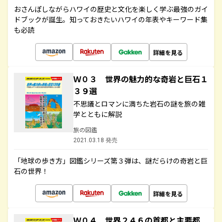
おさんぽしながらハワイの歴史と文化を楽しく学ぶ最強のガイ
ドブックが誕生。知っておきたいハワイの年表やキーワード集
も必読
詳細を見る
Ｗ０３ 世界の魅力的な奇岩と巨石１
３９選
不思議とロマンに満ちた岩石の謎を旅の雑
学とともに解説
旅の図鑑
2021.03.18 発売
「地球の歩き方」図鑑シリーズ第３弾は、謎だらけの奇岩と巨
石の世界！
詳細を見る
Ｗ０４ 世界２４６の首都と主要都