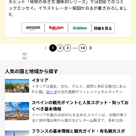
大ヒット「地球の歩き方 御朱印シリーズ」では初めてのコミ
ックエッセイ。イラストレーター柴田かおるが書きおろしまし
た
詳細を見る
…
1
2
3
14
AD
AD
人気の国と地域から探す
イタリア
イタリアは歴史、文化、グルメ、自然と多彩な魅力にあふ
れた国。
ローマ
の古代遺跡やフィレンツェのルネッサンス
美術、ヴェネツィアの運河など、歴史あるスポットはもち
スペインの観光ポイントと人気スポット・知ってお
ろん、トスカーナの美しい田園風景やアマルフィ海岸の絶
景など、自然景観も見逃せない。観光の合間には、本場の
くべき基本情報
ピザやパスタなど、絶品のイタリア料理を堪能することも
イベリア半島のほぼ80％を占めるスペインは、太陽が降り
できる。朝目覚めてから夜眠るまで、すべての瞬間を楽し
注ぐ地中海沿岸から雄大なピレネー山脈まで、多彩な自然
ませてくれるイタリアで、忘れられない旅をしてみよう！
と文化が詰まったヨーロッパ屈指の旅行先だ。多様な地域
なお、新着のイタリア情報は
コンテンツ一覧
を参照してほ
フランスの基本情報と観光ガイド・有名観光スポ
文化が根付くこの国では、情熱的なフラメンコ、熱気あふ
しい。