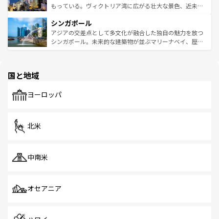
が旅行者を迎えてくれるので、きっと忘れられない旅にな
いビーチでリゾート気分を楽しむことができる。タイ料理
もっている。ヴィクトリア湾に広がる壮大な景色、近未来
るはずだ。 なお、新着のベトナム情報は
コンテンツ一覧
を
は世界的に有名で、屋台から高級レストランまで味覚を刺
的なアートスポット、そして歴史と現代が融合した町並
参照してほしい。
シンガポール
激する。気候は一年中温暖で、どの季節にも異なる楽しみ
み、どこを訪れても感動するはず。観光スポットが密集し
が待っている。親しみやすいタイの人々、仏教を中心とし
ており、効率よく見どころを回れるのも魅力。息をのむよ
アジアの交差点として多文化が融合した独自の魅力を放つ
た文化、そして多様な観光資源が、訪れる旅人を魅了し続
うな絶景から文化的な体験まで、香港を存分に楽しみ尽く
シンガポール。未来的な建築物が並ぶマリーナベイ、歴史
ける。 なお、新着のタイ情報は
コンテンツ一覧
を参照して
そう。 なお、新着の香港情報は
コンテンツ一覧
を参照して
と伝統を感じられるエスニックタウン、多数の緑豊かな公
ほしい。
ほしい。
園や自然保護区など、自然が調和した近代的な景観と文化
の多様性あふれるカラフルな町は、どこを歩いても新しい
国と地域
発見がある。さらに、治安のよさや充実した公共交通機関
も、旅行者にとっては魅力的なポイント。グルメも豊富
で、ホーカーズは地元の風情を楽しめる外せないスポット
ヨーロッパ
だ。訪れる人を飽きさせないシンガポールで、多様な魅力
を体感しよう。 なお、新着のシンガポール情報は
コンテン
ツ一覧
を参照してほしい。
北米
中南米
オセアニア