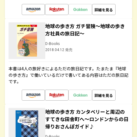
詳細を見る
地球の歩き方 ガチ冒険～地球の歩き
方社員の旅日記～
D-Books
2018.04.12 発売
本書は4人の旅好きによるただの旅日記です。たまたま『地球
の歩き方』で働いているだけで書いてある内容はただの旅日記
です。
詳細を見る
地球の歩き方 カンタベリーと周辺の
すてきな田舎町へ～ロンドンからの日
帰りおさんぽガイド♪
D-Books