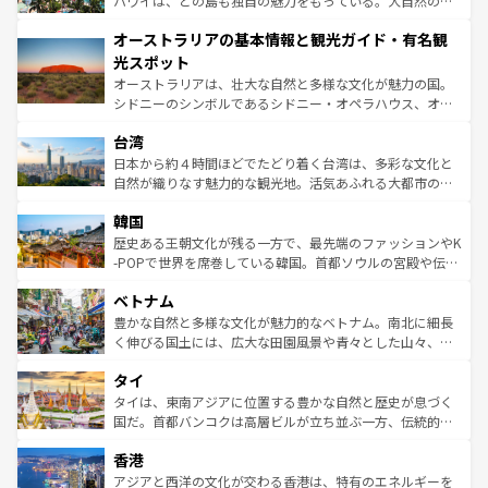
ハワイは、どの島も独自の魅力をもっている。大自然の神
ストーン国立公園といった絶景が堪能できる。さらに、南
秘を感じたいなら、火山が生み出した壮大な景観を誇るハ
オーストラリアの基本情報と観光ガイド・有名観
部のニューオーリンズでは、音楽と美食が融合した独特の
ワイ島は見逃せない。また、定番の観光地といえばオアフ
文化が魅力。旅行者はアメリカの各地域で異なる魅力を楽
島だが、静かな自然を求めるならマウイ島やカウアイ島が
光スポット
しみながら、その多様性と豊かな歴史を感じることができ
おすすめ。エメラルドグリーンに輝く海をはじめ、豊かな
オーストラリアは、壮大な自然と多様な文化が魅力の国。
るだろう。車でのロードトリップや列車の旅も、アメリカ
文化や歴史が息づいている。「アロハスピリット」と呼ば
シドニーのシンボルであるシドニー・オペラハウス、オー
ならではの贅沢な旅のスタイルだ。 なお、新着のアメリカ
れるおもてなしの心で訪れる人々を迎えてくれるハワイの
ストラリア東海岸北部に広がる大サンゴ礁地帯グレートバ
情報は
コンテンツ一覧
を参照してほしい。
人々、おいしいローカルフードやハワイアンミュージッ
台湾
リアリーフや大陸中央部にそびえるウルル（エアーズロッ
ク、伝統的なフラダンスなど、すべてがハワイの魅力を彩
ク）、タスマニアの美しい原生林やケアンズの熱帯雨林な
日本から約４時間ほどでたどり着く台湾は、多彩な文化と
っている。訪れるたびに新しい発見と感動が待っているハ
ど、見どころがたくさん。また、カフェやワイン、オージ
自然が織りなす魅力的な観光地。活気あふれる大都市の台
ワイを、存分に味わってほしい。 なお、新着のハワイ情報
ービーフなどの食文化も豊かで、美味しいものであふれて
北やノスタルジックな町並みが人気な九份（ジォウフェ
は
コンテンツ一覧
を参照してほしい。
韓国
いる。アクティビティも充実しており、サーフィンやダイ
ン）、静ひつな山岳地帯である台湾東部など、都市の喧騒
ビング、ハイキングなど、アウトドア好きにはたまらな
と山間の静けさが共存しており、訪れる人に新しい発見と
歴史ある王朝文化が残る一方で、最先端のファッションやK
い。オーストラリアの多彩な魅力を存分に味わいつくそ
驚きをもたらしてくれる。また、奥深い台湾の食文化も魅
-POPで世界を席巻している韓国。首都ソウルの宮殿や伝統
う。 なお、新着のオーストラリア情報は
コンテンツ一覧
を
力で、夜市などの屋台グルメから高級料理、ヘルシーで美
家屋が並ぶエリアでは韓国の歴史と文化に浸ることがで
参照してほしい。
ベトナム
容にもいいと評判のスイーツなど、バラエティ豊かな料理
き、地方に足を延ばせば四季折々の自然美を楽しむことが
が味わえる。 なお、新着の台湾情報は
コンテンツ一覧
を参
できる。そして、キムチや焼肉、絶品のストリートフード
豊かな自然と多様な文化が魅力的なベトナム。南北に細長
照してほしい。
まで、さまざまな韓国料理が待っている。夜には、韓国な
く伸びる国土には、広大な田園風景や青々とした山々、世
らではのナイトライフも堪能できる。あたたかいホスピタ
界遺産に登録された壮大な自然景観が点在し、都市部では
タイ
リティに包まれながら、韓国の多彩な魅力を心ゆくまで味
急速な発展と共に伝統が息づく。ハノイの古い町並みやホ
わってみてほしい。 なお、新着の韓国情報は
コンテンツ一
ーチミン市のフランス統治時代の建物も、独特の雰囲気を
タイは、東南アジアに位置する豊かな自然と歴史が息づく
覧
を参照してほしい。
醸し出している。また、バラエティの豊かさとおいしさで
国だ。首都バンコクは高層ビルが立ち並ぶ一方、伝統的な
世界中の食通を魅了してやまないベトナム料理も魅力のひ
寺院や市場がいたるところに点在し、古きよき文化と現代
香港
とつ。フォーやバインミー、ベトナムコーヒーなどは、ぜ
の活気が交差している。北部ではチェンマイなどの山岳地
ひ現地で味わいたい。どの地域を訪れてもあたたかい人々
帯で自然と触れ合い、南部ではプーケットやクラビの美し
アジアと西洋の文化が交わる香港は、特有のエネルギーを