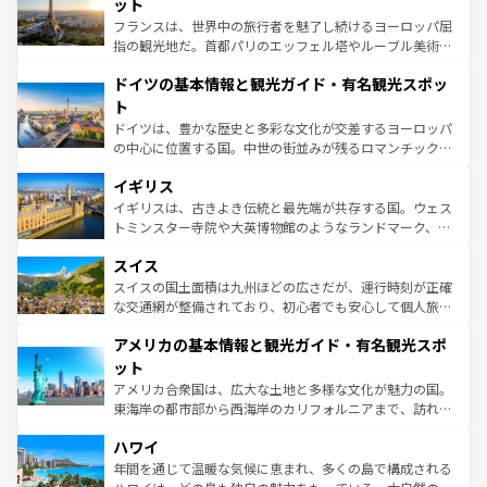
れる闘牛、そして美味しいタパスが生活の一部となってい
ット
る。首都マドリードの洗練された雰囲気や、バルセロナの
フランスは、世界中の旅行者を魅了し続けるヨーロッパ屈
アートに溢れた街角から、地方では古代ローマ遺跡や中世
指の観光地だ。首都パリのエッフェル塔やルーブル美術館
の城塞都市、穏やかなビーチリゾートまで多彩な表情を見
といった象徴的なスポットから、田舎町の古風な美しさま
せる。地方によって風土や気候が異なるスペインはその個
ドイツの基本情報と観光ガイド・有名観光スポッ
で、幅広い魅力が詰まっている。華麗な宮殿、歴史的な大
性で訪れる人を魅了する。 なお、新着のスペイン情報は
コ
聖堂、美しいビーチ、そして豊かな自然が、訪れる者を心
ト
ンテンツ一覧
を参照してほしい。
から魅了する。また、フランスは美食の国としても知ら
ドイツは、豊かな歴史と多彩な文化が交差するヨーロッパ
れ、フランス料理はユネスコ無形文化遺産にも登録されて
の中心に位置する国。中世の街並みが残るロマンチック街
いる。シャンパンの発祥地であるランス、プロヴァンスの
道から、未来を先取りするようなモダンな都市まで多様な
香り高いラベンダー畑など、多彩な楽しみ方が可能だ。さ
イギリス
顔を持つこの国は、どこを歩いても飽きることがない。ベ
らに、パリ以外の地域にも魅力が溢れており、どの街角に
ルリンの文化的活気、バイエルン州のアルプスの絶景、そ
イギリスは、古きよき伝統と最先端が共存する国。ウェス
も豊かな歴史と文化が息づいている。パリ以外の個性あふ
してライン川沿いのワイン畑といった風景は必見。ビール
トミンスター寺院や大英博物館のようなランドマーク、歴
れる地方に足を運ぶとそれぞれで全く異なる文化を体験で
とソーセージを味わいながら地元の人と過ごす楽しい時間
史ある大学都市、美しい丘陵地帯や牧歌的な風景など、エ
きるだろう。 なお、新着のフランス情報は
コンテンツ一覧
スイス
は、お酒好きな人にはぜひ体験してほしい。 なお、新着の
リアごとに異なる魅力がある。また、優雅なアフタヌーン
を参照してほしい。
ドイツ情報は
コンテンツ一覧
を参照してほしい。
ティー、ビール好きにはたまらない英国パブ、サッカー観
スイスの国土面積は九州ほどの広さだが、運行時刻が正確
戦など、本場だからこそできる体験も豊富。イギリスを旅
な交通網が整備されており、初心者でも安心して個人旅行
して楽しみつくそう。 なお、新着のイギリス情報は
コンテ
を楽しめる。日本同様に時刻表どおりの旅が可能だ。中世
アメリカの基本情報と観光ガイド・有名観光スポ
ンツ一覧
を参照してほしい。
の建物がそのまま残る町や、スイスならではのユニークな
博物館もあり、アルプス観光だけでなく町歩きも満喫する
ット
ことができる。国民の所得が高いため物価も高いが、旅行
アメリカ合衆国は、広大な土地と多様な文化が魅力の国。
者向けの交通パス提供のサービスもあり、うまく活用すれ
東海岸の都市部から西海岸のカリフォルニアまで、訪れる
ば市内交通費無料で観光を楽しむこともできる。 なお、新
場所ごとに異なる風景と体験が待っている。ニューヨーク
着のスイス情報は
コンテンツ一覧
を参照してほしい。
ハワイ
のような巨大都市は、観光、ショッピング、エンターテイ
ンメントが詰まった刺激的なスポットだ。一方、アメリカ
年間を通じて温暖な気候に恵まれ、多くの島で構成される
西部には大自然が広がり、グランドキャニオンやイエロー