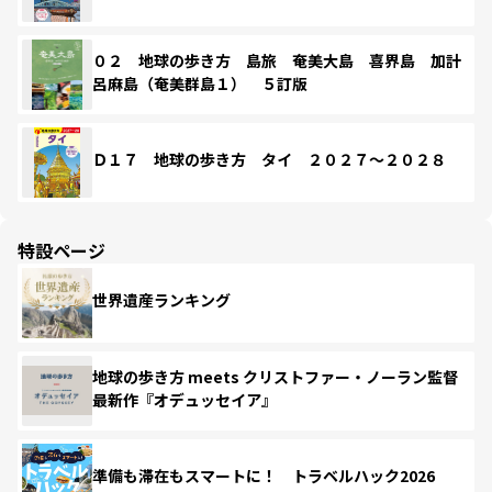
０２ 地球の歩き方 島旅 奄美大島 喜界島 加計
呂麻島（奄美群島１） ５訂版
Ｄ１７ 地球の歩き方 タイ ２０２７～２０２８
特設ページ
世界遺産ランキング
地球の歩き方 meets クリストファー・ノーラン監督
最新作『オデュッセイア』
準備も滞在もスマートに！ トラベルハック2026