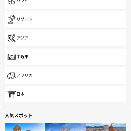
ハワイ
リゾート
アジア
中近東
アフリカ
日本
人気スポット