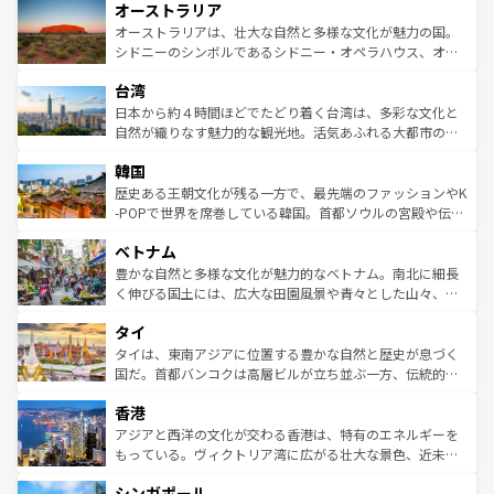
オーストラリア
部のニューオーリンズでは、音楽と美食が融合した独特の
ワイ島は見逃せない。また、定番の観光地といえばオアフ
文化が魅力。旅行者はアメリカの各地域で異なる魅力を楽
島だが、静かな自然を求めるならマウイ島やカウアイ島が
オーストラリアは、壮大な自然と多様な文化が魅力の国。
しみながら、その多様性と豊かな歴史を感じることができ
おすすめ。エメラルドグリーンに輝く海をはじめ、豊かな
シドニーのシンボルであるシドニー・オペラハウス、オー
るだろう。車でのロードトリップや列車の旅も、アメリカ
文化や歴史が息づいている。「アロハスピリット」と呼ば
ストラリア東海岸北部に広がる大サンゴ礁地帯グレートバ
ならではの贅沢な旅のスタイルだ。 なお、新着のアメリカ
台湾
れるおもてなしの心で訪れる人々を迎えてくれるハワイの
リアリーフや大陸中央部にそびえるウルル（エアーズロッ
情報は
コンテンツ一覧
を参照してほしい。
人々、おいしいローカルフードやハワイアンミュージッ
ク）、タスマニアの美しい原生林やケアンズの熱帯雨林な
日本から約４時間ほどでたどり着く台湾は、多彩な文化と
ク、伝統的なフラダンスなど、すべてがハワイの魅力を彩
ど、見どころがたくさん。また、カフェやワイン、オージ
自然が織りなす魅力的な観光地。活気あふれる大都市の台
っている。訪れるたびに新しい発見と感動が待っているハ
ービーフなどの食文化も豊かで、美味しいものであふれて
北やノスタルジックな町並みが人気な九份（ジォウフェ
ワイを、存分に味わってほしい。 なお、新着のハワイ情報
韓国
いる。アクティビティも充実しており、サーフィンやダイ
ン）、静ひつな山岳地帯である台湾東部など、都市の喧騒
は
コンテンツ一覧
を参照してほしい。
ビング、ハイキングなど、アウトドア好きにはたまらな
と山間の静けさが共存しており、訪れる人に新しい発見と
歴史ある王朝文化が残る一方で、最先端のファッションやK
い。オーストラリアの多彩な魅力を存分に味わいつくそ
驚きをもたらしてくれる。また、奥深い台湾の食文化も魅
-POPで世界を席巻している韓国。首都ソウルの宮殿や伝統
う。 なお、新着のオーストラリア情報は
コンテンツ一覧
を
力で、夜市などの屋台グルメから高級料理、ヘルシーで美
家屋が並ぶエリアでは韓国の歴史と文化に浸ることがで
参照してほしい。
ベトナム
容にもいいと評判のスイーツなど、バラエティ豊かな料理
き、地方に足を延ばせば四季折々の自然美を楽しむことが
が味わえる。 なお、新着の台湾情報は
コンテンツ一覧
を参
できる。そして、キムチや焼肉、絶品のストリートフード
豊かな自然と多様な文化が魅力的なベトナム。南北に細長
照してほしい。
まで、さまざまな韓国料理が待っている。夜には、韓国な
く伸びる国土には、広大な田園風景や青々とした山々、世
らではのナイトライフも堪能できる。あたたかいホスピタ
界遺産に登録された壮大な自然景観が点在し、都市部では
タイ
リティに包まれながら、韓国の多彩な魅力を心ゆくまで味
急速な発展と共に伝統が息づく。ハノイの古い町並みやホ
わってみてほしい。 なお、新着の韓国情報は
コンテンツ一
ーチミン市のフランス統治時代の建物も、独特の雰囲気を
タイは、東南アジアに位置する豊かな自然と歴史が息づく
覧
を参照してほしい。
醸し出している。また、バラエティの豊かさとおいしさで
国だ。首都バンコクは高層ビルが立ち並ぶ一方、伝統的な
世界中の食通を魅了してやまないベトナム料理も魅力のひ
寺院や市場がいたるところに点在し、古きよき文化と現代
香港
とつ。フォーやバインミー、ベトナムコーヒーなどは、ぜ
の活気が交差している。北部ではチェンマイなどの山岳地
ひ現地で味わいたい。どの地域を訪れてもあたたかい人々
帯で自然と触れ合い、南部ではプーケットやクラビの美し
アジアと西洋の文化が交わる香港は、特有のエネルギーを
が旅行者を迎えてくれるので、きっと忘れられない旅にな
いビーチでリゾート気分を楽しむことができる。タイ料理
もっている。ヴィクトリア湾に広がる壮大な景色、近未来
るはずだ。 なお、新着のベトナム情報は
コンテンツ一覧
を
は世界的に有名で、屋台から高級レストランまで味覚を刺
的なアートスポット、そして歴史と現代が融合した町並
参照してほしい。
シンガポール
激する。気候は一年中温暖で、どの季節にも異なる楽しみ
み、どこを訪れても感動するはず。観光スポットが密集し