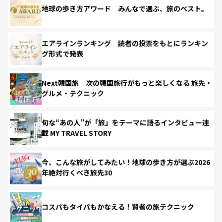
地球の歩き方アワード みんなで選ぶ、旅のベスト。
エアラインランキング 読者の投票をもとにランキン
グ形式で発表
Next韓国旅 次の韓国旅行がもっと楽しくなる 旅先・
グルメ・テクニック
旬な“あの人”が「旅」をテーマに語るインタビュー連
載 MY TRAVEL STORY
今、こんな旅がしてみたい！地球の歩き方が選ぶ2026
年絶対行くべき旅先30
コスパもタイパもかなえる！賢者の旅テクニック