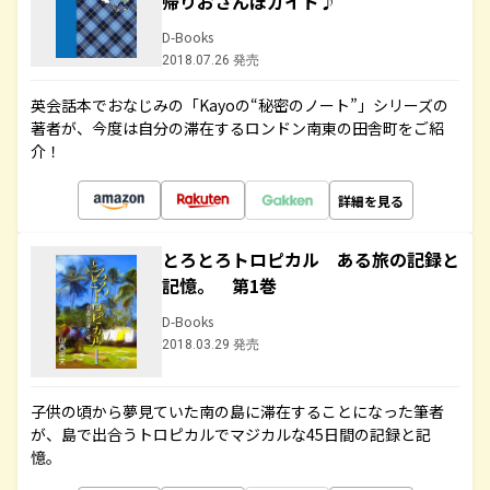
帰りおさんぽガイド♪
D-Books
2018.07.26 発売
英会話本でおなじみの「Kayoの“秘密のノート”」シリーズの
著者が、今度は自分の滞在するロンドン南東の田舎町をご紹
介！
詳細を見る
とろとろトロピカル ある旅の記録と
記憶。 第1巻
D-Books
2018.03.29 発売
子供の頃から夢見ていた南の島に滞在することになった筆者
が、島で出合うトロピカルでマジカルな45日間の記録と記
憶。