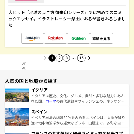
大ヒット「地球の歩き方 御朱印シリーズ」では初めてのコミ
ックエッセイ。イラストレーター柴田かおるが書きおろしまし
た
詳細を見る
…
1
2
3
15
AD
AD
人気の国と地域から探す
イタリア
イタリアは歴史、文化、グルメ、自然と多彩な魅力にあふ
れた国。
ローマ
の古代遺跡やフィレンツェのルネッサンス
美術、ヴェネツィアの運河など、歴史あるスポットはもち
スペイン
ろん、トスカーナの美しい田園風景やアマルフィ海岸の絶
景など、自然景観も見逃せない。観光の合間には、本場の
イベリア半島のほぼ80％を占めるスペインは、太陽が降り
ピザやパスタなど、絶品のイタリア料理を堪能することも
注ぐ地中海沿岸から雄大なピレネー山脈まで、多彩な自然
できる。朝目覚めてから夜眠るまで、すべての瞬間を楽し
と文化が詰まったヨーロッパ屈指の旅行先だ。多様な地域
フランスの基本情報と観光ガイド・有名観光スポ
ませてくれるイタリアで、忘れられない旅をしてみよう！
文化が根付くこの国では、情熱的なフラメンコ、熱気あふ