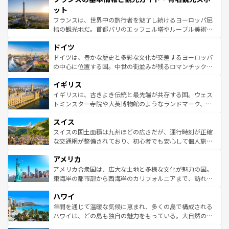
なお、新着のイタリア情報は
コンテンツ一覧
を参照してほ
れる闘牛、そして美味しいタパスが生活の一部となってい
ット
しい。
る。首都マドリードの洗練された雰囲気や、バルセロナの
フランスは、世界中の旅行者を魅了し続けるヨーロッパ屈
アートに溢れた街角から、地方では古代ローマ遺跡や中世
指の観光地だ。首都パリのエッフェル塔やルーブル美術館
の城塞都市、穏やかなビーチリゾートまで多彩な表情を見
といった象徴的なスポットから、田舎町の古風な美しさま
せる。地方によって風土や気候が異なるスペインはその個
ドイツ
で、幅広い魅力が詰まっている。華麗な宮殿、歴史的な大
性で訪れる人を魅了する。 なお、新着のスペイン情報は
コ
聖堂、美しいビーチ、そして豊かな自然が、訪れる者を心
ドイツは、豊かな歴史と多彩な文化が交差するヨーロッパ
ンテンツ一覧
を参照してほしい。
から魅了する。また、フランスは美食の国としても知ら
の中心に位置する国。中世の街並みが残るロマンチック街
れ、フランス料理はユネスコ無形文化遺産にも登録されて
道から、未来を先取りするようなモダンな都市まで多様な
イギリス
いる。シャンパンの発祥地であるランス、プロヴァンスの
顔を持つこの国は、どこを歩いても飽きることがない。ベ
香り高いラベンダー畑など、多彩な楽しみ方が可能だ。さ
ルリンの文化的活気、バイエルン州のアルプスの絶景、そ
イギリスは、古きよき伝統と最先端が共存する国。ウェス
らに、パリ以外の地域にも魅力が溢れており、どの街角に
してライン川沿いのワイン畑といった風景は必見。ビール
トミンスター寺院や大英博物館のようなランドマーク、歴
も豊かな歴史と文化が息づいている。パリ以外の個性あふ
とソーセージを味わいながら地元の人と過ごす楽しい時間
史ある大学都市、美しい丘陵地帯や牧歌的な風景など、エ
れる地方に足を運ぶとそれぞれで全く異なる文化を体験で
スイス
は、お酒好きな人にはぜひ体験してほしい。 なお、新着の
リアごとに異なる魅力がある。また、優雅なアフタヌーン
きるだろう。 なお、新着のフランス情報は
コンテンツ一覧
ドイツ情報は
コンテンツ一覧
を参照してほしい。
ティー、ビール好きにはたまらない英国パブ、サッカー観
スイスの国土面積は九州ほどの広さだが、運行時刻が正確
を参照してほしい。
戦など、本場だからこそできる体験も豊富。イギリスを旅
な交通網が整備されており、初心者でも安心して個人旅行
して楽しみつくそう。 なお、新着のイギリス情報は
コンテ
を楽しめる。日本同様に時刻表どおりの旅が可能だ。中世
アメリカ
ンツ一覧
を参照してほしい。
の建物がそのまま残る町や、スイスならではのユニークな
博物館もあり、アルプス観光だけでなく町歩きも満喫する
アメリカ合衆国は、広大な土地と多様な文化が魅力の国。
ことができる。国民の所得が高いため物価も高いが、旅行
東海岸の都市部から西海岸のカリフォルニアまで、訪れる
者向けの交通パス提供のサービスもあり、うまく活用すれ
場所ごとに異なる風景と体験が待っている。ニューヨーク
ハワイ
ば市内交通費無料で観光を楽しむこともできる。 なお、新
のような巨大都市は、観光、ショッピング、エンターテイ
着のスイス情報は
コンテンツ一覧
を参照してほしい。
ンメントが詰まった刺激的なスポットだ。一方、アメリカ
年間を通じて温暖な気候に恵まれ、多くの島で構成される
西部には大自然が広がり、グランドキャニオンやイエロー
ハワイは、どの島も独自の魅力をもっている。大自然の神
ストーン国立公園といった絶景が堪能できる。さらに、南
秘を感じたいなら、火山が生み出した壮大な景観を誇るハ