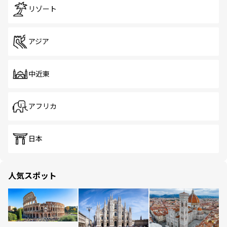
リゾート
アジア
中近東
アフリカ
日本
人気スポット