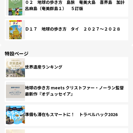
０２ 地球の歩き方 島旅 奄美大島 喜界島 加計
呂麻島（奄美群島１） ５訂版
Ｄ１７ 地球の歩き方 タイ ２０２７～２０２８
特設ページ
世界遺産ランキング
地球の歩き方 meets クリストファー・ノーラン監督
最新作『オデュッセイア』
準備も滞在もスマートに！ トラベルハック2026