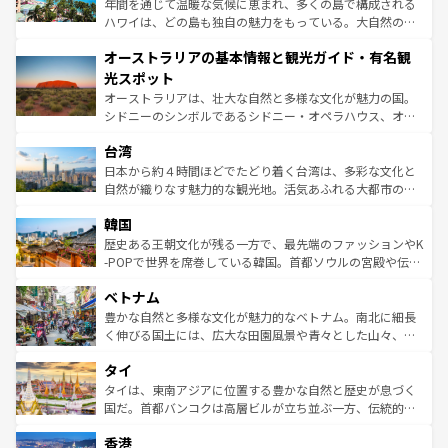
年間を通じて温暖な気候に恵まれ、多くの島で構成される
ストーン国立公園といった絶景が堪能できる。さらに、南
ハワイは、どの島も独自の魅力をもっている。大自然の神
部のニューオーリンズでは、音楽と美食が融合した独特の
秘を感じたいなら、火山が生み出した壮大な景観を誇るハ
文化が魅力。旅行者はアメリカの各地域で異なる魅力を楽
オーストラリアの基本情報と観光ガイド・有名観
ワイ島は見逃せない。また、定番の観光地といえばオアフ
しみながら、その多様性と豊かな歴史を感じることができ
島だが、静かな自然を求めるならマウイ島やカウアイ島が
光スポット
るだろう。車でのロードトリップや列車の旅も、アメリカ
おすすめ。エメラルドグリーンに輝く海をはじめ、豊かな
オーストラリアは、壮大な自然と多様な文化が魅力の国。
ならではの贅沢な旅のスタイルだ。 なお、新着のアメリカ
文化や歴史が息づいている。「アロハスピリット」と呼ば
シドニーのシンボルであるシドニー・オペラハウス、オー
情報は
コンテンツ一覧
を参照してほしい。
れるおもてなしの心で訪れる人々を迎えてくれるハワイの
ストラリア東海岸北部に広がる大サンゴ礁地帯グレートバ
人々、おいしいローカルフードやハワイアンミュージッ
台湾
リアリーフや大陸中央部にそびえるウルル（エアーズロッ
ク、伝統的なフラダンスなど、すべてがハワイの魅力を彩
ク）、タスマニアの美しい原生林やケアンズの熱帯雨林な
日本から約４時間ほどでたどり着く台湾は、多彩な文化と
っている。訪れるたびに新しい発見と感動が待っているハ
ど、見どころがたくさん。また、カフェやワイン、オージ
自然が織りなす魅力的な観光地。活気あふれる大都市の台
ワイを、存分に味わってほしい。 なお、新着のハワイ情報
ービーフなどの食文化も豊かで、美味しいものであふれて
北やノスタルジックな町並みが人気な九份（ジォウフェ
は
コンテンツ一覧
を参照してほしい。
韓国
いる。アクティビティも充実しており、サーフィンやダイ
ン）、静ひつな山岳地帯である台湾東部など、都市の喧騒
ビング、ハイキングなど、アウトドア好きにはたまらな
と山間の静けさが共存しており、訪れる人に新しい発見と
歴史ある王朝文化が残る一方で、最先端のファッションやK
い。オーストラリアの多彩な魅力を存分に味わいつくそ
驚きをもたらしてくれる。また、奥深い台湾の食文化も魅
-POPで世界を席巻している韓国。首都ソウルの宮殿や伝統
う。 なお、新着のオーストラリア情報は
コンテンツ一覧
を
力で、夜市などの屋台グルメから高級料理、ヘルシーで美
家屋が並ぶエリアでは韓国の歴史と文化に浸ることがで
参照してほしい。
ベトナム
容にもいいと評判のスイーツなど、バラエティ豊かな料理
き、地方に足を延ばせば四季折々の自然美を楽しむことが
が味わえる。 なお、新着の台湾情報は
コンテンツ一覧
を参
できる。そして、キムチや焼肉、絶品のストリートフード
豊かな自然と多様な文化が魅力的なベトナム。南北に細長
照してほしい。
まで、さまざまな韓国料理が待っている。夜には、韓国な
く伸びる国土には、広大な田園風景や青々とした山々、世
らではのナイトライフも堪能できる。あたたかいホスピタ
界遺産に登録された壮大な自然景観が点在し、都市部では
タイ
リティに包まれながら、韓国の多彩な魅力を心ゆくまで味
急速な発展と共に伝統が息づく。ハノイの古い町並みやホ
わってみてほしい。 なお、新着の韓国情報は
コンテンツ一
ーチミン市のフランス統治時代の建物も、独特の雰囲気を
タイは、東南アジアに位置する豊かな自然と歴史が息づく
覧
を参照してほしい。
醸し出している。また、バラエティの豊かさとおいしさで
国だ。首都バンコクは高層ビルが立ち並ぶ一方、伝統的な
世界中の食通を魅了してやまないベトナム料理も魅力のひ
寺院や市場がいたるところに点在し、古きよき文化と現代
香港
とつ。フォーやバインミー、ベトナムコーヒーなどは、ぜ
の活気が交差している。北部ではチェンマイなどの山岳地