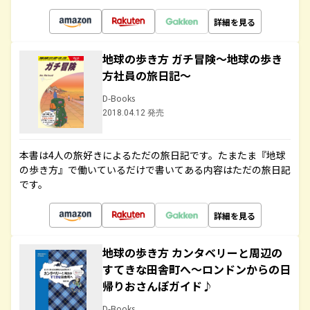
詳細を見る
地球の歩き方 ガチ冒険～地球の歩き
方社員の旅日記～
D-Books
2018.04.12 発売
本書は4人の旅好きによるただの旅日記です。たまたま『地球
の歩き方』で働いているだけで書いてある内容はただの旅日記
です。
詳細を見る
地球の歩き方 カンタベリーと周辺の
すてきな田舎町へ～ロンドンからの日
帰りおさんぽガイド♪
D-Books