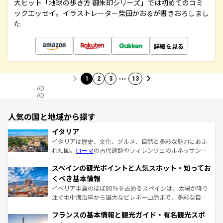
大ヒット「地球の歩き方 御朱印シリーズ」では初めてのコミ
ックエッセイ。イラストレーター柴田かおるが書きおろしまし
た
詳細を見る
…
1
2
3
13
AD
AD
人気の国と地域から探す
イタリア
イタリアは歴史、文化、グルメ、自然と多彩な魅力にあふ
れた国。
ローマ
の古代遺跡やフィレンツェのルネッサンス
美術、ヴェネツィアの運河など、歴史あるスポットはもち
スペインの観光ポイントと人気スポット・知ってお
ろん、トスカーナの美しい田園風景やアマルフィ海岸の絶
景など、自然景観も見逃せない。観光の合間には、本場の
くべき基本情報
ピザやパスタなど、絶品のイタリア料理を堪能することも
イベリア半島のほぼ80％を占めるスペインは、太陽が降り
できる。朝目覚めてから夜眠るまで、すべての瞬間を楽し
注ぐ地中海沿岸から雄大なピレネー山脈まで、多彩な自然
ませてくれるイタリアで、忘れられない旅をしてみよう！
と文化が詰まったヨーロッパ屈指の旅行先だ。多様な地域
なお、新着のイタリア情報は
コンテンツ一覧
を参照してほ
フランスの基本情報と観光ガイド・有名観光スポ
文化が根付くこの国では、情熱的なフラメンコ、熱気あふ
しい。