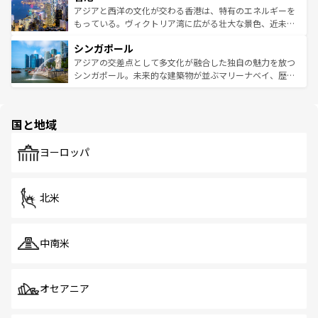
ひ現地で味わいたい。どの地域を訪れてもあたたかい人々
帯で自然と触れ合い、南部ではプーケットやクラビの美し
アジアと西洋の文化が交わる香港は、特有のエネルギーを
が旅行者を迎えてくれるので、きっと忘れられない旅にな
いビーチでリゾート気分を楽しむことができる。タイ料理
もっている。ヴィクトリア湾に広がる壮大な景色、近未来
るはずだ。 なお、新着のベトナム情報は
コンテンツ一覧
を
は世界的に有名で、屋台から高級レストランまで味覚を刺
的なアートスポット、そして歴史と現代が融合した町並
参照してほしい。
シンガポール
激する。気候は一年中温暖で、どの季節にも異なる楽しみ
み、どこを訪れても感動するはず。観光スポットが密集し
が待っている。親しみやすいタイの人々、仏教を中心とし
ており、効率よく見どころを回れるのも魅力。息をのむよ
アジアの交差点として多文化が融合した独自の魅力を放つ
た文化、そして多様な観光資源が、訪れる旅人を魅了し続
うな絶景から文化的な体験まで、香港を存分に楽しみ尽く
シンガポール。未来的な建築物が並ぶマリーナベイ、歴史
ける。 なお、新着のタイ情報は
コンテンツ一覧
を参照して
そう。 なお、新着の香港情報は
コンテンツ一覧
を参照して
と伝統を感じられるエスニックタウン、多数の緑豊かな公
ほしい。
ほしい。
園や自然保護区など、自然が調和した近代的な景観と文化
の多様性あふれるカラフルな町は、どこを歩いても新しい
国と地域
発見がある。さらに、治安のよさや充実した公共交通機関
も、旅行者にとっては魅力的なポイント。グルメも豊富
で、ホーカーズは地元の風情を楽しめる外せないスポット
ヨーロッパ
だ。訪れる人を飽きさせないシンガポールで、多様な魅力
を体感しよう。 なお、新着のシンガポール情報は
コンテン
ツ一覧
を参照してほしい。
北米
中南米
オセアニア