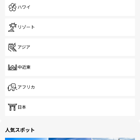
ハワイ
リゾート
アジア
中近東
アフリカ
日本
人気スポット