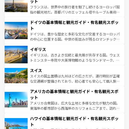
れる闘牛、そして美味しいタパスが生活の一部となってい
ット
る。首都マドリードの洗練された雰囲気や、バルセロナの
フランスは、世界中の旅行者を魅了し続けるヨーロッパ屈
アートに溢れた街角から、地方では古代ローマ遺跡や中世
指の観光地だ。首都パリのエッフェル塔やルーブル美術館
の城塞都市、穏やかなビーチリゾートまで多彩な表情を見
といった象徴的なスポットから、田舎町の古風な美しさま
せる。地方によって風土や気候が異なるスペインはその個
ドイツの基本情報と観光ガイド・有名観光スポッ
で、幅広い魅力が詰まっている。華麗な宮殿、歴史的な大
性で訪れる人を魅了する。 なお、新着のスペイン情報は
コ
聖堂、美しいビーチ、そして豊かな自然が、訪れる者を心
ト
ンテンツ一覧
を参照してほしい。
から魅了する。また、フランスは美食の国としても知ら
ドイツは、豊かな歴史と多彩な文化が交差するヨーロッパ
れ、フランス料理はユネスコ無形文化遺産にも登録されて
の中心に位置する国。中世の街並みが残るロマンチック街
いる。シャンパンの発祥地であるランス、プロヴァンスの
道から、未来を先取りするようなモダンな都市まで多様な
香り高いラベンダー畑など、多彩な楽しみ方が可能だ。さ
イギリス
顔を持つこの国は、どこを歩いても飽きることがない。ベ
らに、パリ以外の地域にも魅力が溢れており、どの街角に
ルリンの文化的活気、バイエルン州のアルプスの絶景、そ
イギリスは、古きよき伝統と最先端が共存する国。ウェス
も豊かな歴史と文化が息づいている。パリ以外の個性あふ
してライン川沿いのワイン畑といった風景は必見。ビール
トミンスター寺院や大英博物館のようなランドマーク、歴
れる地方に足を運ぶとそれぞれで全く異なる文化を体験で
とソーセージを味わいながら地元の人と過ごす楽しい時間
史ある大学都市、美しい丘陵地帯や牧歌的な風景など、エ
きるだろう。 なお、新着のフランス情報は
コンテンツ一覧
スイス
は、お酒好きな人にはぜひ体験してほしい。 なお、新着の
リアごとに異なる魅力がある。また、優雅なアフタヌーン
を参照してほしい。
ドイツ情報は
コンテンツ一覧
を参照してほしい。
ティー、ビール好きにはたまらない英国パブ、サッカー観
スイスの国土面積は九州ほどの広さだが、運行時刻が正確
戦など、本場だからこそできる体験も豊富。イギリスを旅
な交通網が整備されており、初心者でも安心して個人旅行
して楽しみつくそう。 なお、新着のイギリス情報は
コンテ
を楽しめる。日本同様に時刻表どおりの旅が可能だ。中世
アメリカの基本情報と観光ガイド・有名観光スポ
ンツ一覧
を参照してほしい。
の建物がそのまま残る町や、スイスならではのユニークな
博物館もあり、アルプス観光だけでなく町歩きも満喫する
ット
ことができる。国民の所得が高いため物価も高いが、旅行
アメリカ合衆国は、広大な土地と多様な文化が魅力の国。
者向けの交通パス提供のサービスもあり、うまく活用すれ
東海岸の都市部から西海岸のカリフォルニアまで、訪れる
ば市内交通費無料で観光を楽しむこともできる。 なお、新
場所ごとに異なる風景と体験が待っている。ニューヨーク
着のスイス情報は
コンテンツ一覧
を参照してほしい。
ハワイの基本情報と観光ガイド・有名観光スポッ
のような巨大都市は、観光、ショッピング、エンターテイ
ンメントが詰まった刺激的なスポットだ。一方、アメリカ
ト
西部には大自然が広がり、グランドキャニオンやイエロー