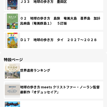
Ｊ３３ 地球の歩き方 墨田区
０２ 地球の歩き方 島旅 奄美大島 喜界島 加計
呂麻島（奄美群島１） ５訂版
Ｄ１７ 地球の歩き方 タイ ２０２７～２０２８
特設ページ
世界遺産ランキング
地球の歩き方 meets クリストファー・ノーラン監督
最新作『オデュッセイア』