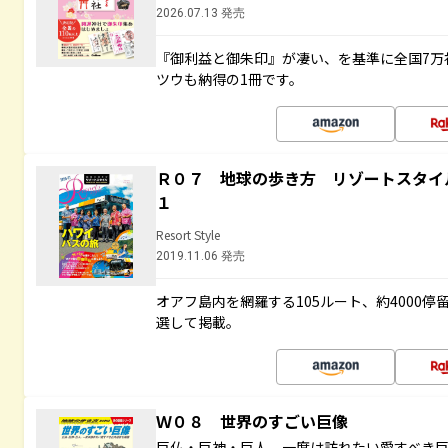
2026.07.13 発売
『御利益と御朱印』が凄い、を基準に全国7万
ツウも納得の1冊です。
Ｒ０７ 地球の歩き方 リゾートスタイ
１
Resort Style
2019.11.06 発売
オアフ島内を網羅する105ルート、約4000
選して掲載。
Ｗ０８ 世界のすごい巨像
巨仏・巨神・巨人。一度は訪れたい愛すべき