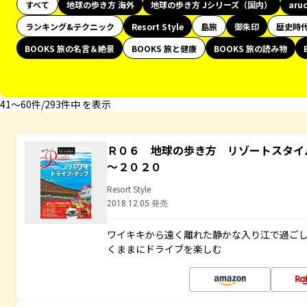
すべて
地球の歩き方 海外
地球の歩き方 Jシリーズ（国内）
aru
ランキング&テクニック
Resort Style
島旅
御朱印
歴史時
BOOKS 旅の名言＆絶景
BOOKS 旅と健康
BOOKS 旅の読み物
41〜60件/293件中 を表示
Ｒ０６ 地球の歩き方 リゾートスタイ
～２０２０
Resort Style
2018.12.05 発売
ワイキキから遠く離れた静かな入り江で過ご
くままにドライブを楽しむ