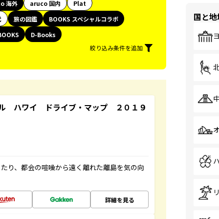
co 海外
aruco 国内
Plat
国と地
代
旅の図鑑
BOOKS スペシャルコラボ
BOOKS
D-Books
絞り込み条件を追加
ル ハワイ ドライブ・マップ ２０１９
したり、都会の喧噪から遠く離れた離島を気の向
詳細を見る