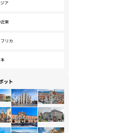
アジア
中近東
アフリカ
日本
ポット