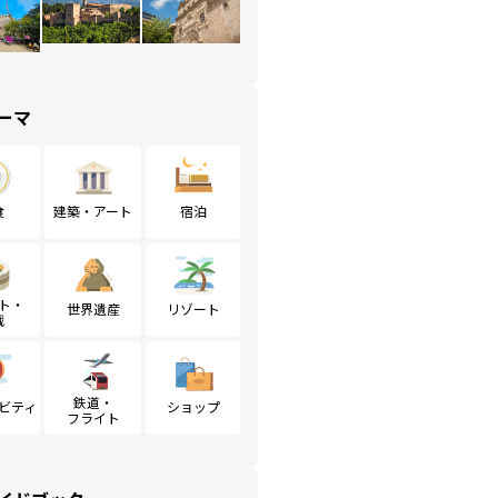
ーマ
食
建築・アート
宿泊
ト・
世界遺産
リゾート
戦
鉄道・
ビティ
ショップ
フライト