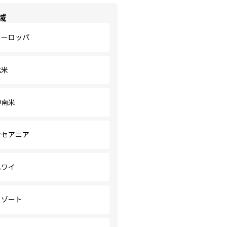
域
ヨーロッパ
北米
中南米
オセアニア
ハワイ
リゾート