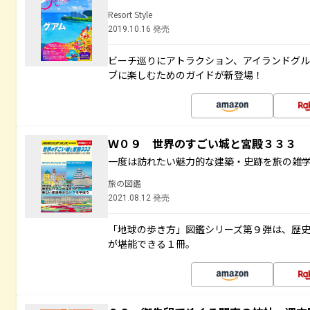
Resort Style
2019.10.16 発売
ビーチ巡りにアトラクション、アイランドグル
ブに楽しむためのガイドが新登場！
Ｗ０９ 世界のすごい城と宮殿３３３
一度は訪れたい魅力的な建築・史跡を旅の雑
旅の図鑑
2021.08.12 発売
「地球の歩き方」図鑑シリーズ第９弾は、歴
が堪能できる１冊。