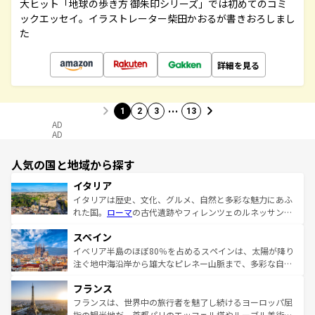
大ヒット「地球の歩き方 御朱印シリーズ」では初めてのコミ
ックエッセイ。イラストレーター柴田かおるが書きおろしまし
た
詳細を見る
…
1
2
3
13
AD
AD
人気の国と地域から探す
イタリア
イタリアは歴史、文化、グルメ、自然と多彩な魅力にあふ
れた国。
ローマ
の古代遺跡やフィレンツェのルネッサンス
美術、ヴェネツィアの運河など、歴史あるスポットはもち
スペイン
ろん、トスカーナの美しい田園風景やアマルフィ海岸の絶
景など、自然景観も見逃せない。観光の合間には、本場の
イベリア半島のほぼ80％を占めるスペインは、太陽が降り
ピザやパスタなど、絶品のイタリア料理を堪能することも
注ぐ地中海沿岸から雄大なピレネー山脈まで、多彩な自然
できる。朝目覚めてから夜眠るまで、すべての瞬間を楽し
と文化が詰まったヨーロッパ屈指の旅行先だ。多様な地域
フランス
ませてくれるイタリアで、忘れられない旅をしてみよう！
文化が根付くこの国では、情熱的なフラメンコ、熱気あふ
なお、新着のイタリア情報は
コンテンツ一覧
を参照してほ
れる闘牛、そして美味しいタパスが生活の一部となってい
フランスは、世界中の旅行者を魅了し続けるヨーロッパ屈
しい。
る。首都マドリードの洗練された雰囲気や、バルセロナの
指の観光地だ。首都パリのエッフェル塔やルーブル美術館