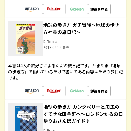
詳細を見る
地球の歩き方 ガチ冒険～地球の歩き
方社員の旅日記～
D-Books
2018.04.12 発売
本書は4人の旅好きによるただの旅日記です。たまたま『地球
の歩き方』で働いているだけで書いてある内容はただの旅日記
です。
詳細を見る
地球の歩き方 カンタベリーと周辺の
すてきな田舎町へ～ロンドンからの日
帰りおさんぽガイド♪
D-Books