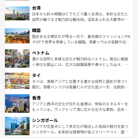
るだろう。車でのロードトリップや列車の旅も、アメリカ
文化や歴史が息づいている。「アロハスピリット」と呼ば
ストラリア東海岸北部に広がる大サンゴ礁地帯グレートバ
ならではの贅沢な旅のスタイルだ。 なお、新着のアメリカ
台湾
れるおもてなしの心で訪れる人々を迎えてくれるハワイの
リアリーフや大陸中央部にそびえるウルル（エアーズロッ
情報は
コンテンツ一覧
を参照してほしい。
人々、おいしいローカルフードやハワイアンミュージッ
ク）、タスマニアの美しい原生林やケアンズの熱帯雨林な
日本から約４時間ほどでたどり着く台湾は、多彩な文化と
ク、伝統的なフラダンスなど、すべてがハワイの魅力を彩
ど、見どころがたくさん。また、カフェやワイン、オージ
自然が織りなす魅力的な観光地。活気あふれる大都市の台
っている。訪れるたびに新しい発見と感動が待っているハ
ービーフなどの食文化も豊かで、美味しいものであふれて
北やノスタルジックな町並みが人気な九份（ジォウフェ
ワイを、存分に味わってほしい。 なお、新着のハワイ情報
韓国
いる。アクティビティも充実しており、サーフィンやダイ
ン）、静ひつな山岳地帯である台湾東部など、都市の喧騒
は
コンテンツ一覧
を参照してほしい。
ビング、ハイキングなど、アウトドア好きにはたまらな
と山間の静けさが共存しており、訪れる人に新しい発見と
歴史ある王朝文化が残る一方で、最先端のファッションやK
い。オーストラリアの多彩な魅力を存分に味わいつくそ
驚きをもたらしてくれる。また、奥深い台湾の食文化も魅
-POPで世界を席巻している韓国。首都ソウルの宮殿や伝統
う。 なお、新着のオーストラリア情報は
コンテンツ一覧
を
力で、夜市などの屋台グルメから高級料理、ヘルシーで美
家屋が並ぶエリアでは韓国の歴史と文化に浸ることがで
参照してほしい。
ベトナム
容にもいいと評判のスイーツなど、バラエティ豊かな料理
き、地方に足を延ばせば四季折々の自然美を楽しむことが
が味わえる。 なお、新着の台湾情報は
コンテンツ一覧
を参
できる。そして、キムチや焼肉、絶品のストリートフード
豊かな自然と多様な文化が魅力的なベトナム。南北に細長
照してほしい。
まで、さまざまな韓国料理が待っている。夜には、韓国な
く伸びる国土には、広大な田園風景や青々とした山々、世
らではのナイトライフも堪能できる。あたたかいホスピタ
界遺産に登録された壮大な自然景観が点在し、都市部では
タイ
リティに包まれながら、韓国の多彩な魅力を心ゆくまで味
急速な発展と共に伝統が息づく。ハノイの古い町並みやホ
わってみてほしい。 なお、新着の韓国情報は
コンテンツ一
ーチミン市のフランス統治時代の建物も、独特の雰囲気を
タイは、東南アジアに位置する豊かな自然と歴史が息づく
覧
を参照してほしい。
醸し出している。また、バラエティの豊かさとおいしさで
国だ。首都バンコクは高層ビルが立ち並ぶ一方、伝統的な
世界中の食通を魅了してやまないベトナム料理も魅力のひ
寺院や市場がいたるところに点在し、古きよき文化と現代
香港
とつ。フォーやバインミー、ベトナムコーヒーなどは、ぜ
の活気が交差している。北部ではチェンマイなどの山岳地
ひ現地で味わいたい。どの地域を訪れてもあたたかい人々
帯で自然と触れ合い、南部ではプーケットやクラビの美し
アジアと西洋の文化が交わる香港は、特有のエネルギーを
が旅行者を迎えてくれるので、きっと忘れられない旅にな
いビーチでリゾート気分を楽しむことができる。タイ料理
もっている。ヴィクトリア湾に広がる壮大な景色、近未来
るはずだ。 なお、新着のベトナム情報は
コンテンツ一覧
を
は世界的に有名で、屋台から高級レストランまで味覚を刺
的なアートスポット、そして歴史と現代が融合した町並
参照してほしい。
シンガポール
激する。気候は一年中温暖で、どの季節にも異なる楽しみ
み、どこを訪れても感動するはず。観光スポットが密集し
が待っている。親しみやすいタイの人々、仏教を中心とし
ており、効率よく見どころを回れるのも魅力。息をのむよ
アジアの交差点として多文化が融合した独自の魅力を放つ
た文化、そして多様な観光資源が、訪れる旅人を魅了し続
うな絶景から文化的な体験まで、香港を存分に楽しみ尽く
シンガポール。未来的な建築物が並ぶマリーナベイ、歴史
ける。 なお、新着のタイ情報は
コンテンツ一覧
を参照して
そう。 なお、新着の香港情報は
コンテンツ一覧
を参照して
と伝統を感じられるエスニックタウン、多数の緑豊かな公