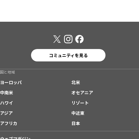
コミュニティを見る
国と地域
ヨーロッパ
北米
中南米
オセアニア
ハワイ
リゾート
アジア
中近東
アフリカ
日本
ウェブマガジン