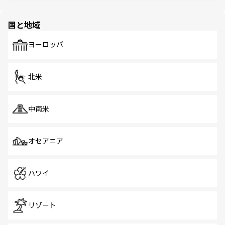
ほしい。
ほしい。
園や自然保護区など、自然が調和した近代的な景観と文化
の多様性あふれるカラフルな町は、どこを歩いても新しい
国と地域
発見がある。さらに、治安のよさや充実した公共交通機関
も、旅行者にとっては魅力的なポイント。グルメも豊富
で、ホーカーズは地元の風情を楽しめる外せないスポット
ヨーロッパ
だ。訪れる人を飽きさせないシンガポールで、多様な魅力
を体感しよう。 なお、新着のシンガポール情報は
コンテン
ツ一覧
を参照してほしい。
北米
中南米
オセアニア
ハワイ
リゾート