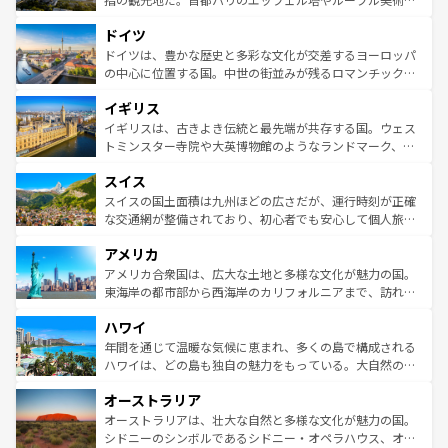
アートに溢れた街角から、地方では古代ローマ遺跡や中世
といった象徴的なスポットから、田舎町の古風な美しさま
ドイツ
の城塞都市、穏やかなビーチリゾートまで多彩な表情を見
で、幅広い魅力が詰まっている。華麗な宮殿、歴史的な大
せる。地方によって風土や気候が異なるスペインはその個
聖堂、美しいビーチ、そして豊かな自然が、訪れる者を心
ドイツは、豊かな歴史と多彩な文化が交差するヨーロッパ
性で訪れる人を魅了する。 なお、新着のスペイン情報は
コ
から魅了する。また、フランスは美食の国としても知ら
の中心に位置する国。中世の街並みが残るロマンチック街
ンテンツ一覧
を参照してほしい。
れ、フランス料理はユネスコ無形文化遺産にも登録されて
道から、未来を先取りするようなモダンな都市まで多様な
イギリス
いる。シャンパンの発祥地であるランス、プロヴァンスの
顔を持つこの国は、どこを歩いても飽きることがない。ベ
香り高いラベンダー畑など、多彩な楽しみ方が可能だ。さ
ルリンの文化的活気、バイエルン州のアルプスの絶景、そ
イギリスは、古きよき伝統と最先端が共存する国。ウェス
らに、パリ以外の地域にも魅力が溢れており、どの街角に
してライン川沿いのワイン畑といった風景は必見。ビール
トミンスター寺院や大英博物館のようなランドマーク、歴
も豊かな歴史と文化が息づいている。パリ以外の個性あふ
とソーセージを味わいながら地元の人と過ごす楽しい時間
史ある大学都市、美しい丘陵地帯や牧歌的な風景など、エ
れる地方に足を運ぶとそれぞれで全く異なる文化を体験で
スイス
は、お酒好きな人にはぜひ体験してほしい。 なお、新着の
リアごとに異なる魅力がある。また、優雅なアフタヌーン
きるだろう。 なお、新着のフランス情報は
コンテンツ一覧
ドイツ情報は
コンテンツ一覧
を参照してほしい。
ティー、ビール好きにはたまらない英国パブ、サッカー観
スイスの国土面積は九州ほどの広さだが、運行時刻が正確
を参照してほしい。
戦など、本場だからこそできる体験も豊富。イギリスを旅
な交通網が整備されており、初心者でも安心して個人旅行
して楽しみつくそう。 なお、新着のイギリス情報は
コンテ
を楽しめる。日本同様に時刻表どおりの旅が可能だ。中世
アメリカ
ンツ一覧
を参照してほしい。
の建物がそのまま残る町や、スイスならではのユニークな
博物館もあり、アルプス観光だけでなく町歩きも満喫する
アメリカ合衆国は、広大な土地と多様な文化が魅力の国。
ことができる。国民の所得が高いため物価も高いが、旅行
東海岸の都市部から西海岸のカリフォルニアまで、訪れる
者向けの交通パス提供のサービスもあり、うまく活用すれ
場所ごとに異なる風景と体験が待っている。ニューヨーク
ハワイ
ば市内交通費無料で観光を楽しむこともできる。 なお、新
のような巨大都市は、観光、ショッピング、エンターテイ
着のスイス情報は
コンテンツ一覧
を参照してほしい。
ンメントが詰まった刺激的なスポットだ。一方、アメリカ
年間を通じて温暖な気候に恵まれ、多くの島で構成される
西部には大自然が広がり、グランドキャニオンやイエロー
ハワイは、どの島も独自の魅力をもっている。大自然の神
ストーン国立公園といった絶景が堪能できる。さらに、南
秘を感じたいなら、火山が生み出した壮大な景観を誇るハ
オーストラリア
部のニューオーリンズでは、音楽と美食が融合した独特の
ワイ島は見逃せない。また、定番の観光地といえばオアフ
文化が魅力。旅行者はアメリカの各地域で異なる魅力を楽
島だが、静かな自然を求めるならマウイ島やカウアイ島が
オーストラリアは、壮大な自然と多様な文化が魅力の国。
しみながら、その多様性と豊かな歴史を感じることができ
おすすめ。エメラルドグリーンに輝く海をはじめ、豊かな
シドニーのシンボルであるシドニー・オペラハウス、オー