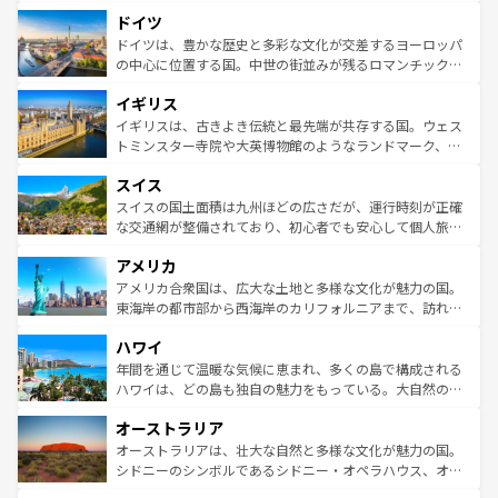
といった象徴的なスポットから、田舎町の古風な美しさま
せる。地方によって風土や気候が異なるスペインはその個
ドイツ
で、幅広い魅力が詰まっている。華麗な宮殿、歴史的な大
性で訪れる人を魅了する。 なお、新着のスペイン情報は
コ
聖堂、美しいビーチ、そして豊かな自然が、訪れる者を心
ドイツは、豊かな歴史と多彩な文化が交差するヨーロッパ
ンテンツ一覧
を参照してほしい。
から魅了する。また、フランスは美食の国としても知ら
の中心に位置する国。中世の街並みが残るロマンチック街
れ、フランス料理はユネスコ無形文化遺産にも登録されて
道から、未来を先取りするようなモダンな都市まで多様な
イギリス
いる。シャンパンの発祥地であるランス、プロヴァンスの
顔を持つこの国は、どこを歩いても飽きることがない。ベ
香り高いラベンダー畑など、多彩な楽しみ方が可能だ。さ
ルリンの文化的活気、バイエルン州のアルプスの絶景、そ
イギリスは、古きよき伝統と最先端が共存する国。ウェス
らに、パリ以外の地域にも魅力が溢れており、どの街角に
してライン川沿いのワイン畑といった風景は必見。ビール
トミンスター寺院や大英博物館のようなランドマーク、歴
も豊かな歴史と文化が息づいている。パリ以外の個性あふ
とソーセージを味わいながら地元の人と過ごす楽しい時間
史ある大学都市、美しい丘陵地帯や牧歌的な風景など、エ
れる地方に足を運ぶとそれぞれで全く異なる文化を体験で
スイス
は、お酒好きな人にはぜひ体験してほしい。 なお、新着の
リアごとに異なる魅力がある。また、優雅なアフタヌーン
きるだろう。 なお、新着のフランス情報は
コンテンツ一覧
ドイツ情報は
コンテンツ一覧
を参照してほしい。
ティー、ビール好きにはたまらない英国パブ、サッカー観
スイスの国土面積は九州ほどの広さだが、運行時刻が正確
を参照してほしい。
戦など、本場だからこそできる体験も豊富。イギリスを旅
な交通網が整備されており、初心者でも安心して個人旅行
して楽しみつくそう。 なお、新着のイギリス情報は
コンテ
を楽しめる。日本同様に時刻表どおりの旅が可能だ。中世
アメリカ
ンツ一覧
を参照してほしい。
の建物がそのまま残る町や、スイスならではのユニークな
博物館もあり、アルプス観光だけでなく町歩きも満喫する
アメリカ合衆国は、広大な土地と多様な文化が魅力の国。
ことができる。国民の所得が高いため物価も高いが、旅行
東海岸の都市部から西海岸のカリフォルニアまで、訪れる
者向けの交通パス提供のサービスもあり、うまく活用すれ
場所ごとに異なる風景と体験が待っている。ニューヨーク
ハワイ
ば市内交通費無料で観光を楽しむこともできる。 なお、新
のような巨大都市は、観光、ショッピング、エンターテイ
着のスイス情報は
コンテンツ一覧
を参照してほしい。
ンメントが詰まった刺激的なスポットだ。一方、アメリカ
年間を通じて温暖な気候に恵まれ、多くの島で構成される
西部には大自然が広がり、グランドキャニオンやイエロー
ハワイは、どの島も独自の魅力をもっている。大自然の神
ストーン国立公園といった絶景が堪能できる。さらに、南
秘を感じたいなら、火山が生み出した壮大な景観を誇るハ
オーストラリア
部のニューオーリンズでは、音楽と美食が融合した独特の
ワイ島は見逃せない。また、定番の観光地といえばオアフ
文化が魅力。旅行者はアメリカの各地域で異なる魅力を楽
島だが、静かな自然を求めるならマウイ島やカウアイ島が
オーストラリアは、壮大な自然と多様な文化が魅力の国。
しみながら、その多様性と豊かな歴史を感じることができ
おすすめ。エメラルドグリーンに輝く海をはじめ、豊かな
シドニーのシンボルであるシドニー・オペラハウス、オー
るだろう。車でのロードトリップや列車の旅も、アメリカ
文化や歴史が息づいている。「アロハスピリット」と呼ば
ストラリア東海岸北部に広がる大サンゴ礁地帯グレートバ