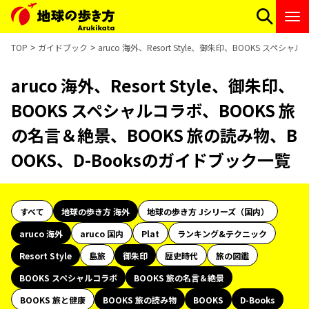
TOP
ガイドブック
aruco 海外、Resort Style、御朱印、BOOKS ス
aruco 海外、Resort Style、御朱印、
BOOKS スペシャルコラボ、BOOKS 旅
の名言＆絶景、BOOKS 旅の読み物、B
OOKS、D-Booksのガイドブック一覧
すべて
地球の歩き方 海外
地球の歩き方 Jシリーズ（国内）
aruco 海外
aruco 国内
Plat
ランキング&テクニック
Resort Style
島旅
御朱印
歴史時代
旅の図鑑
BOOKS スペシャルコラボ
BOOKS 旅の名言＆絶景
BOOKS 旅と健康
BOOKS 旅の読み物
BOOKS
D-Books