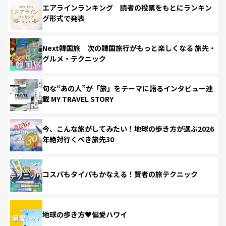
エアラインランキング 読者の投票をもとにランキン
グ形式で発表
Next韓国旅 次の韓国旅行がもっと楽しくなる 旅先・
グルメ・テクニック
旬な“あの人”が「旅」をテーマに語るインタビュー連
載 MY TRAVEL STORY
今、こんな旅がしてみたい！地球の歩き方が選ぶ2026
年絶対行くべき旅先30
コスパもタイパもかなえる！賢者の旅テクニック
地球の歩き方♥偏愛ハワイ