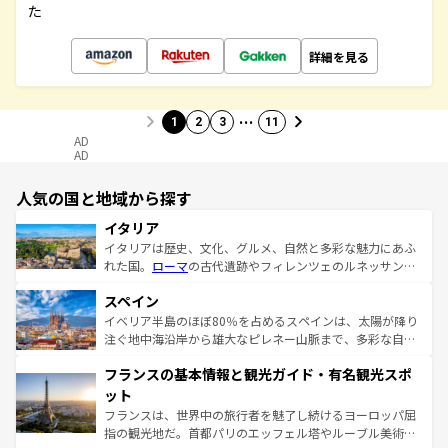
た
詳細を見る
…
1
2
3
11
AD
AD
人気の国と地域から探す
イタリア
イタリアは歴史、文化、グルメ、自然と多彩な魅力にあふ
れた国。
ローマ
の古代遺跡やフィレンツェのルネッサンス
美術、ヴェネツィアの運河など、歴史あるスポットはもち
スペイン
ろん、トスカーナの美しい田園風景やアマルフィ海岸の絶
景など、自然景観も見逃せない。観光の合間には、本場の
イベリア半島のほぼ80％を占めるスペインは、太陽が降り
ピザやパスタなど、絶品のイタリア料理を堪能することも
注ぐ地中海沿岸から雄大なピレネー山脈まで、多彩な自然
できる。朝目覚めてから夜眠るまで、すべての瞬間を楽し
と文化が詰まったヨーロッパ屈指の旅行先だ。多様な地域
フランスの基本情報と観光ガイド・有名観光スポ
ませてくれるイタリアで、忘れられない旅をしてみよう！
文化が根付くこの国では、情熱的なフラメンコ、熱気あふ
なお、新着のイタリア情報は
コンテンツ一覧
を参照してほ
れる闘牛、そして美味しいタパスが生活の一部となってい
ット
しい。
る。首都マドリードの洗練された雰囲気や、バルセロナの
フランスは、世界中の旅行者を魅了し続けるヨーロッパ屈
アートに溢れた街角から、地方では古代ローマ遺跡や中世
指の観光地だ。首都パリのエッフェル塔やルーブル美術館
の城塞都市、穏やかなビーチリゾートまで多彩な表情を見