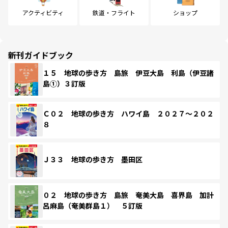
アクティビティ
鉄道・フライト
ショップ
新刊ガイドブック
１５ 地球の歩き方 島旅 伊豆大島 利島（伊豆諸
島①）３訂版
Ｃ０２ 地球の歩き方 ハワイ島 ２０２７～２０２
８
Ｊ３３ 地球の歩き方 墨田区
０２ 地球の歩き方 島旅 奄美大島 喜界島 加計
呂麻島（奄美群島１） ５訂版