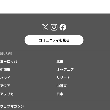
コミュニティを見る
国と地域
ヨーロッパ
北米
中南米
オセアニア
ハワイ
リゾート
アジア
中近東
アフリカ
日本
ウェブマガジン