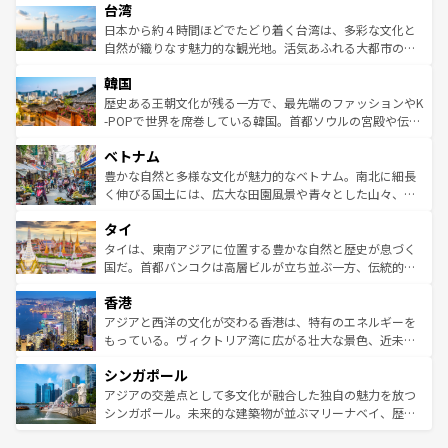
ならではの贅沢な旅のスタイルだ。 なお、新着のアメリカ
台湾
れるおもてなしの心で訪れる人々を迎えてくれるハワイの
リアリーフや大陸中央部にそびえるウルル（エアーズロッ
情報は
コンテンツ一覧
を参照してほしい。
人々、おいしいローカルフードやハワイアンミュージッ
ク）、タスマニアの美しい原生林やケアンズの熱帯雨林な
日本から約４時間ほどでたどり着く台湾は、多彩な文化と
ク、伝統的なフラダンスなど、すべてがハワイの魅力を彩
ど、見どころがたくさん。また、カフェやワイン、オージ
自然が織りなす魅力的な観光地。活気あふれる大都市の台
っている。訪れるたびに新しい発見と感動が待っているハ
ービーフなどの食文化も豊かで、美味しいものであふれて
北やノスタルジックな町並みが人気な九份（ジォウフェ
ワイを、存分に味わってほしい。 なお、新着のハワイ情報
韓国
いる。アクティビティも充実しており、サーフィンやダイ
ン）、静ひつな山岳地帯である台湾東部など、都市の喧騒
は
コンテンツ一覧
を参照してほしい。
ビング、ハイキングなど、アウトドア好きにはたまらな
と山間の静けさが共存しており、訪れる人に新しい発見と
歴史ある王朝文化が残る一方で、最先端のファッションやK
い。オーストラリアの多彩な魅力を存分に味わいつくそ
驚きをもたらしてくれる。また、奥深い台湾の食文化も魅
-POPで世界を席巻している韓国。首都ソウルの宮殿や伝統
う。 なお、新着のオーストラリア情報は
コンテンツ一覧
を
力で、夜市などの屋台グルメから高級料理、ヘルシーで美
家屋が並ぶエリアでは韓国の歴史と文化に浸ることがで
参照してほしい。
ベトナム
容にもいいと評判のスイーツなど、バラエティ豊かな料理
き、地方に足を延ばせば四季折々の自然美を楽しむことが
が味わえる。 なお、新着の台湾情報は
コンテンツ一覧
を参
できる。そして、キムチや焼肉、絶品のストリートフード
豊かな自然と多様な文化が魅力的なベトナム。南北に細長
照してほしい。
まで、さまざまな韓国料理が待っている。夜には、韓国な
く伸びる国土には、広大な田園風景や青々とした山々、世
らではのナイトライフも堪能できる。あたたかいホスピタ
界遺産に登録された壮大な自然景観が点在し、都市部では
タイ
リティに包まれながら、韓国の多彩な魅力を心ゆくまで味
急速な発展と共に伝統が息づく。ハノイの古い町並みやホ
わってみてほしい。 なお、新着の韓国情報は
コンテンツ一
ーチミン市のフランス統治時代の建物も、独特の雰囲気を
タイは、東南アジアに位置する豊かな自然と歴史が息づく
覧
を参照してほしい。
醸し出している。また、バラエティの豊かさとおいしさで
国だ。首都バンコクは高層ビルが立ち並ぶ一方、伝統的な
世界中の食通を魅了してやまないベトナム料理も魅力のひ
寺院や市場がいたるところに点在し、古きよき文化と現代
香港
とつ。フォーやバインミー、ベトナムコーヒーなどは、ぜ
の活気が交差している。北部ではチェンマイなどの山岳地
ひ現地で味わいたい。どの地域を訪れてもあたたかい人々
帯で自然と触れ合い、南部ではプーケットやクラビの美し
アジアと西洋の文化が交わる香港は、特有のエネルギーを
が旅行者を迎えてくれるので、きっと忘れられない旅にな
いビーチでリゾート気分を楽しむことができる。タイ料理
もっている。ヴィクトリア湾に広がる壮大な景色、近未来
るはずだ。 なお、新着のベトナム情報は
コンテンツ一覧
を
は世界的に有名で、屋台から高級レストランまで味覚を刺
的なアートスポット、そして歴史と現代が融合した町並
参照してほしい。
シンガポール
激する。気候は一年中温暖で、どの季節にも異なる楽しみ
み、どこを訪れても感動するはず。観光スポットが密集し
が待っている。親しみやすいタイの人々、仏教を中心とし
ており、効率よく見どころを回れるのも魅力。息をのむよ
アジアの交差点として多文化が融合した独自の魅力を放つ
た文化、そして多様な観光資源が、訪れる旅人を魅了し続
うな絶景から文化的な体験まで、香港を存分に楽しみ尽く
シンガポール。未来的な建築物が並ぶマリーナベイ、歴史
ける。 なお、新着のタイ情報は
コンテンツ一覧
を参照して
そう。 なお、新着の香港情報は
コンテンツ一覧
を参照して
と伝統を感じられるエスニックタウン、多数の緑豊かな公
ほしい。
ほしい。