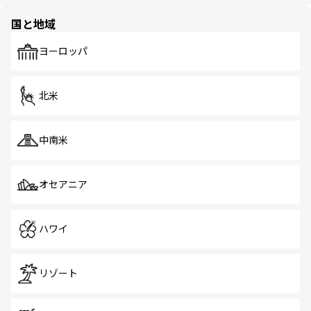
園や自然保護区など、自然が調和した近代的な景観と文化
の多様性あふれるカラフルな町は、どこを歩いても新しい
国と地域
発見がある。さらに、治安のよさや充実した公共交通機関
も、旅行者にとっては魅力的なポイント。グルメも豊富
で、ホーカーズは地元の風情を楽しめる外せないスポット
ヨーロッパ
だ。訪れる人を飽きさせないシンガポールで、多様な魅力
を体感しよう。 なお、新着のシンガポール情報は
コンテン
ツ一覧
を参照してほしい。
北米
中南米
オセアニア
ハワイ
リゾート