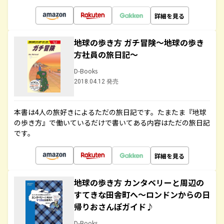
詳細を見る
地球の歩き方 ガチ冒険～地球の歩き
方社員の旅日記～
D-Books
2018.04.12 発売
本書は4人の旅好きによるただの旅日記です。たまたま『地球
の歩き方』で働いているだけで書いてある内容はただの旅日記
です。
詳細を見る
地球の歩き方 カンタベリーと周辺の
すてきな田舎町へ～ロンドンからの日
帰りおさんぽガイド♪
D-Books