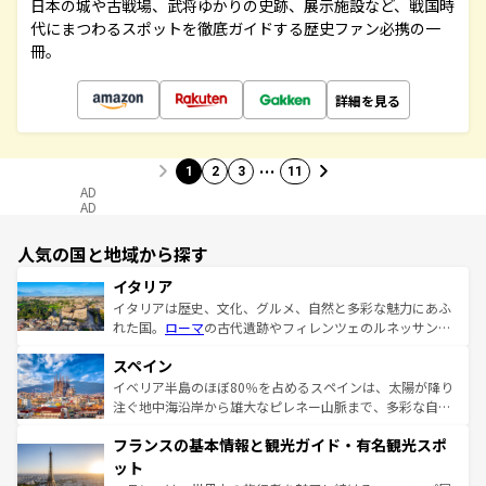
日本の城や古戦場、武将ゆかりの史跡、展示施設など、戦国時
代にまつわるスポットを徹底ガイドする歴史ファン必携の一
冊。
詳細を見る
…
1
2
3
11
AD
AD
人気の国と地域から探す
イタリア
イタリアは歴史、文化、グルメ、自然と多彩な魅力にあふ
れた国。
ローマ
の古代遺跡やフィレンツェのルネッサンス
美術、ヴェネツィアの運河など、歴史あるスポットはもち
スペイン
ろん、トスカーナの美しい田園風景やアマルフィ海岸の絶
景など、自然景観も見逃せない。観光の合間には、本場の
イベリア半島のほぼ80％を占めるスペインは、太陽が降り
ピザやパスタなど、絶品のイタリア料理を堪能することも
注ぐ地中海沿岸から雄大なピレネー山脈まで、多彩な自然
できる。朝目覚めてから夜眠るまで、すべての瞬間を楽し
と文化が詰まったヨーロッパ屈指の旅行先だ。多様な地域
フランスの基本情報と観光ガイド・有名観光スポ
ませてくれるイタリアで、忘れられない旅をしてみよう！
文化が根付くこの国では、情熱的なフラメンコ、熱気あふ
なお、新着のイタリア情報は
コンテンツ一覧
を参照してほ
れる闘牛、そして美味しいタパスが生活の一部となってい
ット
しい。
る。首都マドリードの洗練された雰囲気や、バルセロナの