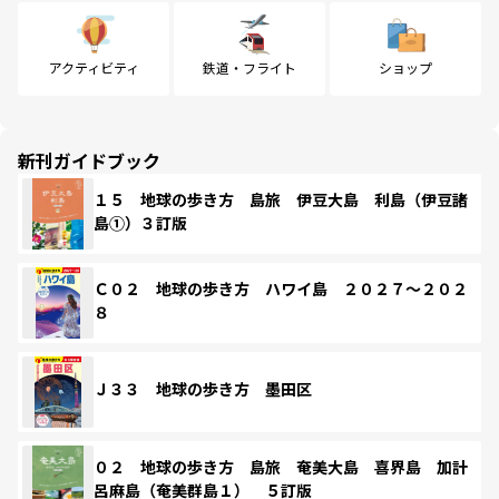
アクティビティ
鉄道・フライト
ショップ
新刊ガイドブック
１５ 地球の歩き方 島旅 伊豆大島 利島（伊豆諸
島①）３訂版
Ｃ０２ 地球の歩き方 ハワイ島 ２０２７～２０２
８
Ｊ３３ 地球の歩き方 墨田区
０２ 地球の歩き方 島旅 奄美大島 喜界島 加計
呂麻島（奄美群島１） ５訂版