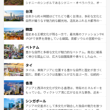
しみながら、その多様性と豊かな歴史を感じることができ
おすすめ。エメラルドグリーンに輝く海をはじめ、豊かな
シドニーのシンボルであるシドニー・オペラハウス、オー
るだろう。車でのロードトリップや列車の旅も、アメリカ
文化や歴史が息づいている。「アロハスピリット」と呼ば
ストラリア東海岸北部に広がる大サンゴ礁地帯グレートバ
ならではの贅沢な旅のスタイルだ。 なお、新着のアメリカ
台湾
れるおもてなしの心で訪れる人々を迎えてくれるハワイの
リアリーフや大陸中央部にそびえるウルル（エアーズロッ
情報は
コンテンツ一覧
を参照してほしい。
人々、おいしいローカルフードやハワイアンミュージッ
ク）、タスマニアの美しい原生林やケアンズの熱帯雨林な
日本から約４時間ほどでたどり着く台湾は、多彩な文化と
ク、伝統的なフラダンスなど、すべてがハワイの魅力を彩
ど、見どころがたくさん。また、カフェやワイン、オージ
自然が織りなす魅力的な観光地。活気あふれる大都市の台
っている。訪れるたびに新しい発見と感動が待っているハ
ービーフなどの食文化も豊かで、美味しいものであふれて
北やノスタルジックな町並みが人気な九份（ジォウフェ
ワイを、存分に味わってほしい。 なお、新着のハワイ情報
韓国
いる。アクティビティも充実しており、サーフィンやダイ
ン）、静ひつな山岳地帯である台湾東部など、都市の喧騒
は
コンテンツ一覧
を参照してほしい。
ビング、ハイキングなど、アウトドア好きにはたまらな
と山間の静けさが共存しており、訪れる人に新しい発見と
歴史ある王朝文化が残る一方で、最先端のファッションやK
い。オーストラリアの多彩な魅力を存分に味わいつくそ
驚きをもたらしてくれる。また、奥深い台湾の食文化も魅
-POPで世界を席巻している韓国。首都ソウルの宮殿や伝統
う。 なお、新着のオーストラリア情報は
コンテンツ一覧
を
力で、夜市などの屋台グルメから高級料理、ヘルシーで美
家屋が並ぶエリアでは韓国の歴史と文化に浸ることがで
参照してほしい。
ベトナム
容にもいいと評判のスイーツなど、バラエティ豊かな料理
き、地方に足を延ばせば四季折々の自然美を楽しむことが
が味わえる。 なお、新着の台湾情報は
コンテンツ一覧
を参
できる。そして、キムチや焼肉、絶品のストリートフード
豊かな自然と多様な文化が魅力的なベトナム。南北に細長
照してほしい。
まで、さまざまな韓国料理が待っている。夜には、韓国な
く伸びる国土には、広大な田園風景や青々とした山々、世
らではのナイトライフも堪能できる。あたたかいホスピタ
界遺産に登録された壮大な自然景観が点在し、都市部では
タイ
リティに包まれながら、韓国の多彩な魅力を心ゆくまで味
急速な発展と共に伝統が息づく。ハノイの古い町並みやホ
わってみてほしい。 なお、新着の韓国情報は
コンテンツ一
ーチミン市のフランス統治時代の建物も、独特の雰囲気を
タイは、東南アジアに位置する豊かな自然と歴史が息づく
覧
を参照してほしい。
醸し出している。また、バラエティの豊かさとおいしさで
国だ。首都バンコクは高層ビルが立ち並ぶ一方、伝統的な
世界中の食通を魅了してやまないベトナム料理も魅力のひ
寺院や市場がいたるところに点在し、古きよき文化と現代
香港
とつ。フォーやバインミー、ベトナムコーヒーなどは、ぜ
の活気が交差している。北部ではチェンマイなどの山岳地
ひ現地で味わいたい。どの地域を訪れてもあたたかい人々
帯で自然と触れ合い、南部ではプーケットやクラビの美し
アジアと西洋の文化が交わる香港は、特有のエネルギーを
が旅行者を迎えてくれるので、きっと忘れられない旅にな
いビーチでリゾート気分を楽しむことができる。タイ料理
もっている。ヴィクトリア湾に広がる壮大な景色、近未来
るはずだ。 なお、新着のベトナム情報は
コンテンツ一覧
を
は世界的に有名で、屋台から高級レストランまで味覚を刺
的なアートスポット、そして歴史と現代が融合した町並
参照してほしい。
シンガポール
激する。気候は一年中温暖で、どの季節にも異なる楽しみ
み、どこを訪れても感動するはず。観光スポットが密集し
が待っている。親しみやすいタイの人々、仏教を中心とし
ており、効率よく見どころを回れるのも魅力。息をのむよ
アジアの交差点として多文化が融合した独自の魅力を放つ
た文化、そして多様な観光資源が、訪れる旅人を魅了し続
うな絶景から文化的な体験まで、香港を存分に楽しみ尽く