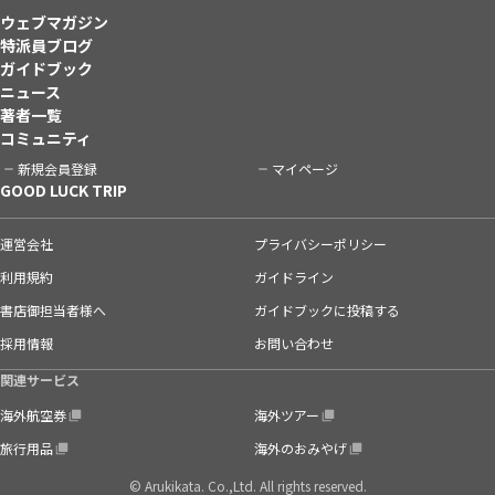
ウェブマガジン
特派員ブログ
ガイドブック
ニュース
著者一覧
コミュニティ
新規会員登録
マイページ
GOOD LUCK TRIP
運営会社
プライバシーポリシー
利用規約
ガイドライン
書店御担当者様へ
ガイドブックに投稿する
採用情報
お問い合わせ
関連サービス
海外航空券
海外ツアー
旅行用品
海外のおみやげ
© Arukikata. Co.,Ltd. All rights reserved.