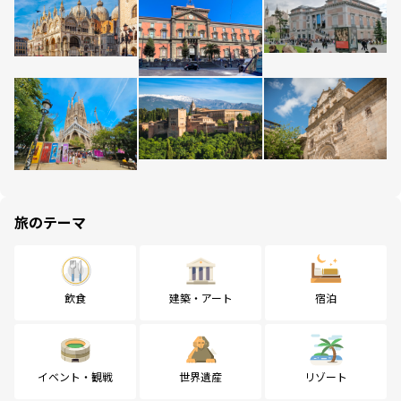
旅のテーマ
飲食
建築・アート
宿泊
イベント・観戦
世界遺産
リゾート