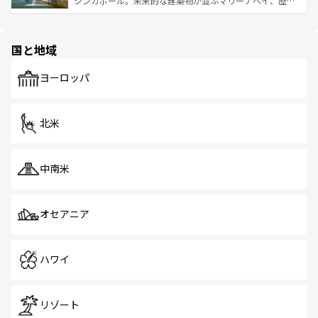
シンガポール。未来的な建築物が並ぶマリーナベイ、歴史
ける。 なお、新着のタイ情報は
コンテンツ一覧
を参照して
そう。 なお、新着の香港情報は
コンテンツ一覧
を参照して
と伝統を感じられるエスニックタウン、多数の緑豊かな公
ほしい。
ほしい。
園や自然保護区など、自然が調和した近代的な景観と文化
の多様性あふれるカラフルな町は、どこを歩いても新しい
国と地域
発見がある。さらに、治安のよさや充実した公共交通機関
も、旅行者にとっては魅力的なポイント。グルメも豊富
で、ホーカーズは地元の風情を楽しめる外せないスポット
ヨーロッパ
だ。訪れる人を飽きさせないシンガポールで、多様な魅力
を体感しよう。 なお、新着のシンガポール情報は
コンテン
ツ一覧
を参照してほしい。
北米
中南米
オセアニア
ハワイ
リゾート