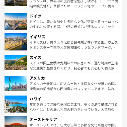
フランスは、世界中の旅行者を魅了し続けるヨーロッパ屈
アートに溢れた街角から、地方では古代ローマ遺跡や中世
指の観光地だ。首都パリのエッフェル塔やルーブル美術館
の城塞都市、穏やかなビーチリゾートまで多彩な表情を見
といった象徴的なスポットから、田舎町の古風な美しさま
せる。地方によって風土や気候が異なるスペインはその個
ドイツ
で、幅広い魅力が詰まっている。華麗な宮殿、歴史的な大
性で訪れる人を魅了する。 なお、新着のスペイン情報は
コ
聖堂、美しいビーチ、そして豊かな自然が、訪れる者を心
ドイツは、豊かな歴史と多彩な文化が交差するヨーロッパ
ンテンツ一覧
を参照してほしい。
から魅了する。また、フランスは美食の国としても知ら
の中心に位置する国。中世の街並みが残るロマンチック街
れ、フランス料理はユネスコ無形文化遺産にも登録されて
道から、未来を先取りするようなモダンな都市まで多様な
イギリス
いる。シャンパンの発祥地であるランス、プロヴァンスの
顔を持つこの国は、どこを歩いても飽きることがない。ベ
香り高いラベンダー畑など、多彩な楽しみ方が可能だ。さ
ルリンの文化的活気、バイエルン州のアルプスの絶景、そ
イギリスは、古きよき伝統と最先端が共存する国。ウェス
らに、パリ以外の地域にも魅力が溢れており、どの街角に
してライン川沿いのワイン畑といった風景は必見。ビール
トミンスター寺院や大英博物館のようなランドマーク、歴
も豊かな歴史と文化が息づいている。パリ以外の個性あふ
とソーセージを味わいながら地元の人と過ごす楽しい時間
史ある大学都市、美しい丘陵地帯や牧歌的な風景など、エ
れる地方に足を運ぶとそれぞれで全く異なる文化を体験で
スイス
は、お酒好きな人にはぜひ体験してほしい。 なお、新着の
リアごとに異なる魅力がある。また、優雅なアフタヌーン
きるだろう。 なお、新着のフランス情報は
コンテンツ一覧
ドイツ情報は
コンテンツ一覧
を参照してほしい。
ティー、ビール好きにはたまらない英国パブ、サッカー観
スイスの国土面積は九州ほどの広さだが、運行時刻が正確
を参照してほしい。
戦など、本場だからこそできる体験も豊富。イギリスを旅
な交通網が整備されており、初心者でも安心して個人旅行
して楽しみつくそう。 なお、新着のイギリス情報は
コンテ
を楽しめる。日本同様に時刻表どおりの旅が可能だ。中世
アメリカ
ンツ一覧
を参照してほしい。
の建物がそのまま残る町や、スイスならではのユニークな
博物館もあり、アルプス観光だけでなく町歩きも満喫する
アメリカ合衆国は、広大な土地と多様な文化が魅力の国。
ことができる。国民の所得が高いため物価も高いが、旅行
東海岸の都市部から西海岸のカリフォルニアまで、訪れる
者向けの交通パス提供のサービスもあり、うまく活用すれ
場所ごとに異なる風景と体験が待っている。ニューヨーク
ハワイ
ば市内交通費無料で観光を楽しむこともできる。 なお、新
のような巨大都市は、観光、ショッピング、エンターテイ
着のスイス情報は
コンテンツ一覧
を参照してほしい。
ンメントが詰まった刺激的なスポットだ。一方、アメリカ
年間を通じて温暖な気候に恵まれ、多くの島で構成される
西部には大自然が広がり、グランドキャニオンやイエロー
ハワイは、どの島も独自の魅力をもっている。大自然の神
ストーン国立公園といった絶景が堪能できる。さらに、南
秘を感じたいなら、火山が生み出した壮大な景観を誇るハ
オーストラリア
部のニューオーリンズでは、音楽と美食が融合した独特の
ワイ島は見逃せない。また、定番の観光地といえばオアフ
文化が魅力。旅行者はアメリカの各地域で異なる魅力を楽
島だが、静かな自然を求めるならマウイ島やカウアイ島が
オーストラリアは、壮大な自然と多様な文化が魅力の国。