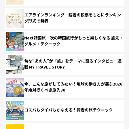
エアラインランキング 読者の投票をもとにランキン
グ形式で発表
Next韓国旅 次の韓国旅行がもっと楽しくなる 旅先・
グルメ・テクニック
旬な“あの人”が「旅」をテーマに語るインタビュー連
載 MY TRAVEL STORY
今、こんな旅がしてみたい！地球の歩き方が選ぶ2026
年絶対行くべき旅先30
コスパもタイパもかなえる！賢者の旅テクニック