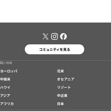
コミュニティを見る
国と地域
ヨーロッパ
北米
中南米
オセアニア
ハワイ
リゾート
アジア
中近東
アフリカ
日本