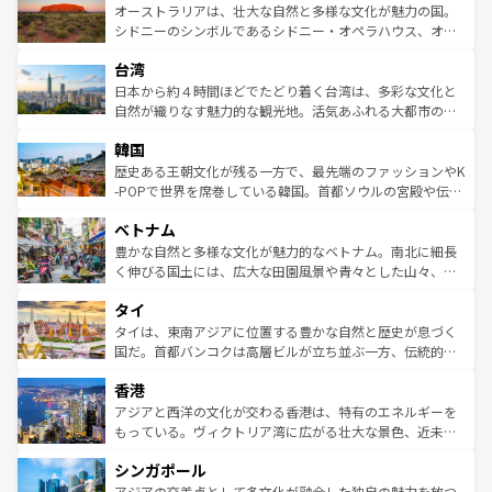
文化が魅力。旅行者はアメリカの各地域で異なる魅力を楽
島だが、静かな自然を求めるならマウイ島やカウアイ島が
オーストラリアは、壮大な自然と多様な文化が魅力の国。
しみながら、その多様性と豊かな歴史を感じることができ
おすすめ。エメラルドグリーンに輝く海をはじめ、豊かな
シドニーのシンボルであるシドニー・オペラハウス、オー
るだろう。車でのロードトリップや列車の旅も、アメリカ
文化や歴史が息づいている。「アロハスピリット」と呼ば
ストラリア東海岸北部に広がる大サンゴ礁地帯グレートバ
ならではの贅沢な旅のスタイルだ。 なお、新着のアメリカ
台湾
れるおもてなしの心で訪れる人々を迎えてくれるハワイの
リアリーフや大陸中央部にそびえるウルル（エアーズロッ
情報は
コンテンツ一覧
を参照してほしい。
人々、おいしいローカルフードやハワイアンミュージッ
ク）、タスマニアの美しい原生林やケアンズの熱帯雨林な
日本から約４時間ほどでたどり着く台湾は、多彩な文化と
ク、伝統的なフラダンスなど、すべてがハワイの魅力を彩
ど、見どころがたくさん。また、カフェやワイン、オージ
自然が織りなす魅力的な観光地。活気あふれる大都市の台
っている。訪れるたびに新しい発見と感動が待っているハ
ービーフなどの食文化も豊かで、美味しいものであふれて
北やノスタルジックな町並みが人気な九份（ジォウフェ
ワイを、存分に味わってほしい。 なお、新着のハワイ情報
韓国
いる。アクティビティも充実しており、サーフィンやダイ
ン）、静ひつな山岳地帯である台湾東部など、都市の喧騒
は
コンテンツ一覧
を参照してほしい。
ビング、ハイキングなど、アウトドア好きにはたまらな
と山間の静けさが共存しており、訪れる人に新しい発見と
歴史ある王朝文化が残る一方で、最先端のファッションやK
い。オーストラリアの多彩な魅力を存分に味わいつくそ
驚きをもたらしてくれる。また、奥深い台湾の食文化も魅
-POPで世界を席巻している韓国。首都ソウルの宮殿や伝統
う。 なお、新着のオーストラリア情報は
コンテンツ一覧
を
力で、夜市などの屋台グルメから高級料理、ヘルシーで美
家屋が並ぶエリアでは韓国の歴史と文化に浸ることがで
参照してほしい。
ベトナム
容にもいいと評判のスイーツなど、バラエティ豊かな料理
き、地方に足を延ばせば四季折々の自然美を楽しむことが
が味わえる。 なお、新着の台湾情報は
コンテンツ一覧
を参
できる。そして、キムチや焼肉、絶品のストリートフード
豊かな自然と多様な文化が魅力的なベトナム。南北に細長
照してほしい。
まで、さまざまな韓国料理が待っている。夜には、韓国な
く伸びる国土には、広大な田園風景や青々とした山々、世
らではのナイトライフも堪能できる。あたたかいホスピタ
界遺産に登録された壮大な自然景観が点在し、都市部では
タイ
リティに包まれながら、韓国の多彩な魅力を心ゆくまで味
急速な発展と共に伝統が息づく。ハノイの古い町並みやホ
わってみてほしい。 なお、新着の韓国情報は
コンテンツ一
ーチミン市のフランス統治時代の建物も、独特の雰囲気を
タイは、東南アジアに位置する豊かな自然と歴史が息づく
覧
を参照してほしい。
醸し出している。また、バラエティの豊かさとおいしさで
国だ。首都バンコクは高層ビルが立ち並ぶ一方、伝統的な
世界中の食通を魅了してやまないベトナム料理も魅力のひ
寺院や市場がいたるところに点在し、古きよき文化と現代
香港
とつ。フォーやバインミー、ベトナムコーヒーなどは、ぜ
の活気が交差している。北部ではチェンマイなどの山岳地
ひ現地で味わいたい。どの地域を訪れてもあたたかい人々
帯で自然と触れ合い、南部ではプーケットやクラビの美し
アジアと西洋の文化が交わる香港は、特有のエネルギーを
が旅行者を迎えてくれるので、きっと忘れられない旅にな
いビーチでリゾート気分を楽しむことができる。タイ料理
もっている。ヴィクトリア湾に広がる壮大な景色、近未来
るはずだ。 なお、新着のベトナム情報は
コンテンツ一覧
を
は世界的に有名で、屋台から高級レストランまで味覚を刺
的なアートスポット、そして歴史と現代が融合した町並
参照してほしい。
シンガポール
激する。気候は一年中温暖で、どの季節にも異なる楽しみ
み、どこを訪れても感動するはず。観光スポットが密集し
が待っている。親しみやすいタイの人々、仏教を中心とし
ており、効率よく見どころを回れるのも魅力。息をのむよ
アジアの交差点として多文化が融合した独自の魅力を放つ