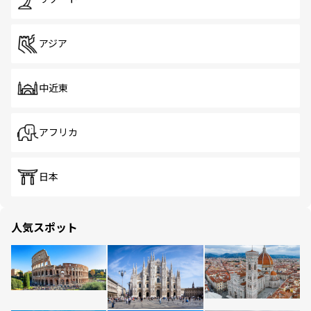
アジア
中近東
アフリカ
日本
人気スポット