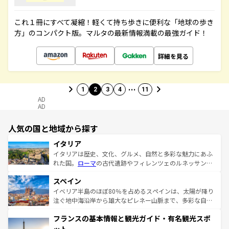
これ１冊にすべて凝縮！軽くて持ち歩きに便利な「地球の歩き
方」のコンパクト版。マルタの最新情報満載の最強ガイド！
詳細を見る
…
1
2
3
4
11
AD
AD
人気の国と地域から探す
イタリア
イタリアは歴史、文化、グルメ、自然と多彩な魅力にあふ
れた国。
ローマ
の古代遺跡やフィレンツェのルネッサンス
美術、ヴェネツィアの運河など、歴史あるスポットはもち
スペイン
ろん、トスカーナの美しい田園風景やアマルフィ海岸の絶
景など、自然景観も見逃せない。観光の合間には、本場の
イベリア半島のほぼ80％を占めるスペインは、太陽が降り
ピザやパスタなど、絶品のイタリア料理を堪能することも
注ぐ地中海沿岸から雄大なピレネー山脈まで、多彩な自然
できる。朝目覚めてから夜眠るまで、すべての瞬間を楽し
と文化が詰まったヨーロッパ屈指の旅行先だ。多様な地域
フランスの基本情報と観光ガイド・有名観光スポ
ませてくれるイタリアで、忘れられない旅をしてみよう！
文化が根付くこの国では、情熱的なフラメンコ、熱気あふ
なお、新着のイタリア情報は
コンテンツ一覧
を参照してほ
れる闘牛、そして美味しいタパスが生活の一部となってい