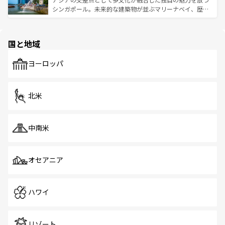
た文化、そして多様な観光資源が、訪れる旅人を魅了し続
うな絶景から文化的な体験まで、香港を存分に楽しみ尽く
シンガポール。未来的な建築物が並ぶマリーナベイ、歴史
ける。 なお、新着のタイ情報は
コンテンツ一覧
を参照して
そう。 なお、新着の香港情報は
コンテンツ一覧
を参照して
と伝統を感じられるエスニックタウン、多数の緑豊かな公
ほしい。
ほしい。
園や自然保護区など、自然が調和した近代的な景観と文化
の多様性あふれるカラフルな町は、どこを歩いても新しい
国と地域
発見がある。さらに、治安のよさや充実した公共交通機関
も、旅行者にとっては魅力的なポイント。グルメも豊富
で、ホーカーズは地元の風情を楽しめる外せないスポット
ヨーロッパ
だ。訪れる人を飽きさせないシンガポールで、多様な魅力
を体感しよう。 なお、新着のシンガポール情報は
コンテン
ツ一覧
を参照してほしい。
北米
中南米
オセアニア
ハワイ
リゾート