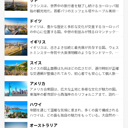
ット
しい。
る。首都マドリードの洗練された雰囲気や、バルセロナの
フランスは、世界中の旅行者を魅了し続けるヨーロッパ屈
アートに溢れた街角から、地方では古代ローマ遺跡や中世
指の観光地だ。首都パリのエッフェル塔やルーブル美術館
の城塞都市、穏やかなビーチリゾートまで多彩な表情を見
といった象徴的なスポットから、田舎町の古風な美しさま
せる。地方によって風土や気候が異なるスペインはその個
ドイツ
で、幅広い魅力が詰まっている。華麗な宮殿、歴史的な大
性で訪れる人を魅了する。 なお、新着のスペイン情報は
コ
聖堂、美しいビーチ、そして豊かな自然が、訪れる者を心
ドイツは、豊かな歴史と多彩な文化が交差するヨーロッパ
ンテンツ一覧
を参照してほしい。
から魅了する。また、フランスは美食の国としても知ら
の中心に位置する国。中世の街並みが残るロマンチック街
れ、フランス料理はユネスコ無形文化遺産にも登録されて
道から、未来を先取りするようなモダンな都市まで多様な
イギリス
いる。シャンパンの発祥地であるランス、プロヴァンスの
顔を持つこの国は、どこを歩いても飽きることがない。ベ
香り高いラベンダー畑など、多彩な楽しみ方が可能だ。さ
ルリンの文化的活気、バイエルン州のアルプスの絶景、そ
イギリスは、古きよき伝統と最先端が共存する国。ウェス
らに、パリ以外の地域にも魅力が溢れており、どの街角に
してライン川沿いのワイン畑といった風景は必見。ビール
トミンスター寺院や大英博物館のようなランドマーク、歴
も豊かな歴史と文化が息づいている。パリ以外の個性あふ
とソーセージを味わいながら地元の人と過ごす楽しい時間
史ある大学都市、美しい丘陵地帯や牧歌的な風景など、エ
れる地方に足を運ぶとそれぞれで全く異なる文化を体験で
スイス
は、お酒好きな人にはぜひ体験してほしい。 なお、新着の
リアごとに異なる魅力がある。また、優雅なアフタヌーン
きるだろう。 なお、新着のフランス情報は
コンテンツ一覧
ドイツ情報は
コンテンツ一覧
を参照してほしい。
ティー、ビール好きにはたまらない英国パブ、サッカー観
スイスの国土面積は九州ほどの広さだが、運行時刻が正確
を参照してほしい。
戦など、本場だからこそできる体験も豊富。イギリスを旅
な交通網が整備されており、初心者でも安心して個人旅行
して楽しみつくそう。 なお、新着のイギリス情報は
コンテ
を楽しめる。日本同様に時刻表どおりの旅が可能だ。中世
アメリカ
ンツ一覧
を参照してほしい。
の建物がそのまま残る町や、スイスならではのユニークな
博物館もあり、アルプス観光だけでなく町歩きも満喫する
アメリカ合衆国は、広大な土地と多様な文化が魅力の国。
ことができる。国民の所得が高いため物価も高いが、旅行
東海岸の都市部から西海岸のカリフォルニアまで、訪れる
者向けの交通パス提供のサービスもあり、うまく活用すれ
場所ごとに異なる風景と体験が待っている。ニューヨーク
ハワイ
ば市内交通費無料で観光を楽しむこともできる。 なお、新
のような巨大都市は、観光、ショッピング、エンターテイ
着のスイス情報は
コンテンツ一覧
を参照してほしい。
ンメントが詰まった刺激的なスポットだ。一方、アメリカ
年間を通じて温暖な気候に恵まれ、多くの島で構成される
西部には大自然が広がり、グランドキャニオンやイエロー
ハワイは、どの島も独自の魅力をもっている。大自然の神
ストーン国立公園といった絶景が堪能できる。さらに、南
秘を感じたいなら、火山が生み出した壮大な景観を誇るハ
オーストラリア
部のニューオーリンズでは、音楽と美食が融合した独特の
ワイ島は見逃せない。また、定番の観光地といえばオアフ