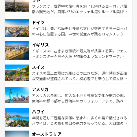
ット
しい。
る。首都マドリードの洗練された雰囲気や、バルセロナの
フランスは、世界中の旅行者を魅了し続けるヨーロッパ屈
アートに溢れた街角から、地方では古代ローマ遺跡や中世
指の観光地だ。首都パリのエッフェル塔やルーブル美術館
の城塞都市、穏やかなビーチリゾートまで多彩な表情を見
といった象徴的なスポットから、田舎町の古風な美しさま
せる。地方によって風土や気候が異なるスペインはその個
ドイツ
で、幅広い魅力が詰まっている。華麗な宮殿、歴史的な大
性で訪れる人を魅了する。 なお、新着のスペイン情報は
コ
聖堂、美しいビーチ、そして豊かな自然が、訪れる者を心
ドイツは、豊かな歴史と多彩な文化が交差するヨーロッパ
ンテンツ一覧
を参照してほしい。
から魅了する。また、フランスは美食の国としても知ら
の中心に位置する国。中世の街並みが残るロマンチック街
れ、フランス料理はユネスコ無形文化遺産にも登録されて
道から、未来を先取りするようなモダンな都市まで多様な
イギリス
いる。シャンパンの発祥地であるランス、プロヴァンスの
顔を持つこの国は、どこを歩いても飽きることがない。ベ
香り高いラベンダー畑など、多彩な楽しみ方が可能だ。さ
ルリンの文化的活気、バイエルン州のアルプスの絶景、そ
イギリスは、古きよき伝統と最先端が共存する国。ウェス
らに、パリ以外の地域にも魅力が溢れており、どの街角に
してライン川沿いのワイン畑といった風景は必見。ビール
トミンスター寺院や大英博物館のようなランドマーク、歴
も豊かな歴史と文化が息づいている。パリ以外の個性あふ
とソーセージを味わいながら地元の人と過ごす楽しい時間
史ある大学都市、美しい丘陵地帯や牧歌的な風景など、エ
れる地方に足を運ぶとそれぞれで全く異なる文化を体験で
スイス
は、お酒好きな人にはぜひ体験してほしい。 なお、新着の
リアごとに異なる魅力がある。また、優雅なアフタヌーン
きるだろう。 なお、新着のフランス情報は
コンテンツ一覧
ドイツ情報は
コンテンツ一覧
を参照してほしい。
ティー、ビール好きにはたまらない英国パブ、サッカー観
スイスの国土面積は九州ほどの広さだが、運行時刻が正確
を参照してほしい。
戦など、本場だからこそできる体験も豊富。イギリスを旅
な交通網が整備されており、初心者でも安心して個人旅行
して楽しみつくそう。 なお、新着のイギリス情報は
コンテ
を楽しめる。日本同様に時刻表どおりの旅が可能だ。中世
アメリカ
ンツ一覧
を参照してほしい。
の建物がそのまま残る町や、スイスならではのユニークな
博物館もあり、アルプス観光だけでなく町歩きも満喫する
アメリカ合衆国は、広大な土地と多様な文化が魅力の国。
ことができる。国民の所得が高いため物価も高いが、旅行
東海岸の都市部から西海岸のカリフォルニアまで、訪れる
者向けの交通パス提供のサービスもあり、うまく活用すれ
場所ごとに異なる風景と体験が待っている。ニューヨーク
ハワイ
ば市内交通費無料で観光を楽しむこともできる。 なお、新
のような巨大都市は、観光、ショッピング、エンターテイ
着のスイス情報は
コンテンツ一覧
を参照してほしい。
ンメントが詰まった刺激的なスポットだ。一方、アメリカ
年間を通じて温暖な気候に恵まれ、多くの島で構成される
西部には大自然が広がり、グランドキャニオンやイエロー
ハワイは、どの島も独自の魅力をもっている。大自然の神
ストーン国立公園といった絶景が堪能できる。さらに、南
秘を感じたいなら、火山が生み出した壮大な景観を誇るハ
オーストラリア
部のニューオーリンズでは、音楽と美食が融合した独特の
ワイ島は見逃せない。また、定番の観光地といえばオアフ