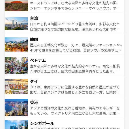
文化が魅力。旅行者はアメリカの各地域で異なる魅力を楽
島だが、静かな自然を求めるならマウイ島やカウアイ島が
オーストラリアは、壮大な自然と多様な文化が魅力の国。
しみながら、その多様性と豊かな歴史を感じることができ
おすすめ。エメラルドグリーンに輝く海をはじめ、豊かな
シドニーのシンボルであるシドニー・オペラハウス、オー
るだろう。車でのロードトリップや列車の旅も、アメリカ
文化や歴史が息づいている。「アロハスピリット」と呼ば
ストラリア東海岸北部に広がる大サンゴ礁地帯グレートバ
ならではの贅沢な旅のスタイルだ。 なお、新着のアメリカ
台湾
れるおもてなしの心で訪れる人々を迎えてくれるハワイの
リアリーフや大陸中央部にそびえるウルル（エアーズロッ
情報は
コンテンツ一覧
を参照してほしい。
人々、おいしいローカルフードやハワイアンミュージッ
ク）、タスマニアの美しい原生林やケアンズの熱帯雨林な
日本から約４時間ほどでたどり着く台湾は、多彩な文化と
ク、伝統的なフラダンスなど、すべてがハワイの魅力を彩
ど、見どころがたくさん。また、カフェやワイン、オージ
自然が織りなす魅力的な観光地。活気あふれる大都市の台
っている。訪れるたびに新しい発見と感動が待っているハ
ービーフなどの食文化も豊かで、美味しいものであふれて
北やノスタルジックな町並みが人気な九份（ジォウフェ
ワイを、存分に味わってほしい。 なお、新着のハワイ情報
韓国
いる。アクティビティも充実しており、サーフィンやダイ
ン）、静ひつな山岳地帯である台湾東部など、都市の喧騒
は
コンテンツ一覧
を参照してほしい。
ビング、ハイキングなど、アウトドア好きにはたまらな
と山間の静けさが共存しており、訪れる人に新しい発見と
歴史ある王朝文化が残る一方で、最先端のファッションやK
い。オーストラリアの多彩な魅力を存分に味わいつくそ
驚きをもたらしてくれる。また、奥深い台湾の食文化も魅
-POPで世界を席巻している韓国。首都ソウルの宮殿や伝統
う。 なお、新着のオーストラリア情報は
コンテンツ一覧
を
力で、夜市などの屋台グルメから高級料理、ヘルシーで美
家屋が並ぶエリアでは韓国の歴史と文化に浸ることがで
参照してほしい。
ベトナム
容にもいいと評判のスイーツなど、バラエティ豊かな料理
き、地方に足を延ばせば四季折々の自然美を楽しむことが
が味わえる。 なお、新着の台湾情報は
コンテンツ一覧
を参
できる。そして、キムチや焼肉、絶品のストリートフード
豊かな自然と多様な文化が魅力的なベトナム。南北に細長
照してほしい。
まで、さまざまな韓国料理が待っている。夜には、韓国な
く伸びる国土には、広大な田園風景や青々とした山々、世
らではのナイトライフも堪能できる。あたたかいホスピタ
界遺産に登録された壮大な自然景観が点在し、都市部では
タイ
リティに包まれながら、韓国の多彩な魅力を心ゆくまで味
急速な発展と共に伝統が息づく。ハノイの古い町並みやホ
わってみてほしい。 なお、新着の韓国情報は
コンテンツ一
ーチミン市のフランス統治時代の建物も、独特の雰囲気を
タイは、東南アジアに位置する豊かな自然と歴史が息づく
覧
を参照してほしい。
醸し出している。また、バラエティの豊かさとおいしさで
国だ。首都バンコクは高層ビルが立ち並ぶ一方、伝統的な
世界中の食通を魅了してやまないベトナム料理も魅力のひ
寺院や市場がいたるところに点在し、古きよき文化と現代
香港
とつ。フォーやバインミー、ベトナムコーヒーなどは、ぜ
の活気が交差している。北部ではチェンマイなどの山岳地
ひ現地で味わいたい。どの地域を訪れてもあたたかい人々
帯で自然と触れ合い、南部ではプーケットやクラビの美し
アジアと西洋の文化が交わる香港は、特有のエネルギーを
が旅行者を迎えてくれるので、きっと忘れられない旅にな
いビーチでリゾート気分を楽しむことができる。タイ料理
もっている。ヴィクトリア湾に広がる壮大な景色、近未来
るはずだ。 なお、新着のベトナム情報は
コンテンツ一覧
を
は世界的に有名で、屋台から高級レストランまで味覚を刺
的なアートスポット、そして歴史と現代が融合した町並
参照してほしい。
シンガポール
激する。気候は一年中温暖で、どの季節にも異なる楽しみ
み、どこを訪れても感動するはず。観光スポットが密集し
が待っている。親しみやすいタイの人々、仏教を中心とし
ており、効率よく見どころを回れるのも魅力。息をのむよ
アジアの交差点として多文化が融合した独自の魅力を放つ