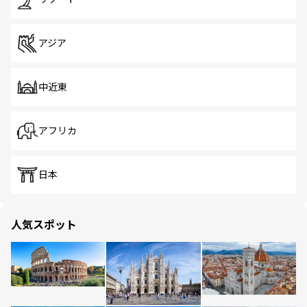
アジア
中近東
アフリカ
日本
人気スポット