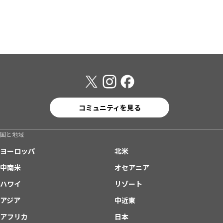
コミュニティを見る
国と地域
ヨーロッパ
北米
中南米
オセアニア
ハワイ
リゾート
アジア
中近東
アフリカ
日本