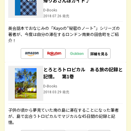
帰りおさんぽガイド♪
D-Books
2018.07.26 発売
英会話本でおなじみの「Kayoの“秘密のノート”」シリーズの
著者が、今度は自分の滞在するロンドン南東の田舎町をご紹
介！
詳細を見る
とろとろトロピカル ある旅の記録と
記憶。 第1巻
D-Books
2018.03.29 発売
子供の頃から夢見ていた南の島に滞在することになった筆者
が、島で出合うトロピカルでマジカルな45日間の記録と記
憶。