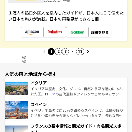
2022.07.21 発売
１万人の訪日外国人を案内したガイドが、日本人にこそ伝えた
い日本の魅力が満載。日本の再発見ができる１冊！
詳細を見る
…
1
2
3
13
AD
AD
人気の国と地域から探す
イタリア
イタリアは歴史、文化、グルメ、自然と多彩な魅力にあふ
れた国。
ローマ
の古代遺跡やフィレンツェのルネッサンス
美術、ヴェネツィアの運河など、歴史あるスポットはもち
スペイン
ろん、トスカーナの美しい田園風景やアマルフィ海岸の絶
景など、自然景観も見逃せない。観光の合間には、本場の
イベリア半島のほぼ80％を占めるスペインは、太陽が降り
ピザやパスタなど、絶品のイタリア料理を堪能することも
注ぐ地中海沿岸から雄大なピレネー山脈まで、多彩な自然
できる。朝目覚めてから夜眠るまで、すべての瞬間を楽し
と文化が詰まったヨーロッパ屈指の旅行先だ。多様な地域
フランスの基本情報と観光ガイド・有名観光スポ
ませてくれるイタリアで、忘れられない旅をしてみよう！
文化が根付くこの国では、情熱的なフラメンコ、熱気あふ
なお、新着のイタリア情報は
コンテンツ一覧
を参照してほ
れる闘牛、そして美味しいタパスが生活の一部となってい