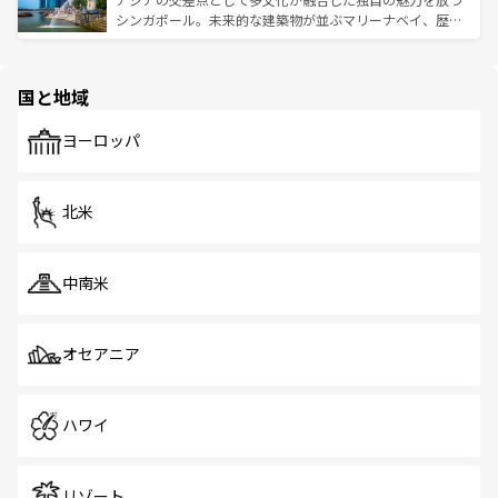
た文化、そして多様な観光資源が、訪れる旅人を魅了し続
うな絶景から文化的な体験まで、香港を存分に楽しみ尽く
シンガポール。未来的な建築物が並ぶマリーナベイ、歴史
ける。 なお、新着のタイ情報は
コンテンツ一覧
を参照して
そう。 なお、新着の香港情報は
コンテンツ一覧
を参照して
と伝統を感じられるエスニックタウン、多数の緑豊かな公
ほしい。
ほしい。
園や自然保護区など、自然が調和した近代的な景観と文化
の多様性あふれるカラフルな町は、どこを歩いても新しい
国と地域
発見がある。さらに、治安のよさや充実した公共交通機関
も、旅行者にとっては魅力的なポイント。グルメも豊富
で、ホーカーズは地元の風情を楽しめる外せないスポット
ヨーロッパ
だ。訪れる人を飽きさせないシンガポールで、多様な魅力
を体感しよう。 なお、新着のシンガポール情報は
コンテン
ツ一覧
を参照してほしい。
北米
中南米
オセアニア
ハワイ
リゾート