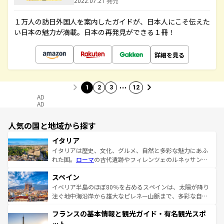
2022.07.21 発売
１万人の訪日外国人を案内したガイドが、日本人にこそ伝えた
い日本の魅力が満載。日本の再発見ができる１冊！
詳細を見る
…
1
2
3
12
AD
AD
人気の国と地域から探す
イタリア
イタリアは歴史、文化、グルメ、自然と多彩な魅力にあふ
れた国。
ローマ
の古代遺跡やフィレンツェのルネッサンス
美術、ヴェネツィアの運河など、歴史あるスポットはもち
スペイン
ろん、トスカーナの美しい田園風景やアマルフィ海岸の絶
景など、自然景観も見逃せない。観光の合間には、本場の
イベリア半島のほぼ80％を占めるスペインは、太陽が降り
ピザやパスタなど、絶品のイタリア料理を堪能することも
注ぐ地中海沿岸から雄大なピレネー山脈まで、多彩な自然
できる。朝目覚めてから夜眠るまで、すべての瞬間を楽し
と文化が詰まったヨーロッパ屈指の旅行先だ。多様な地域
フランスの基本情報と観光ガイド・有名観光スポ
ませてくれるイタリアで、忘れられない旅をしてみよう！
文化が根付くこの国では、情熱的なフラメンコ、熱気あふ
なお、新着のイタリア情報は
コンテンツ一覧
を参照してほ
れる闘牛、そして美味しいタパスが生活の一部となってい