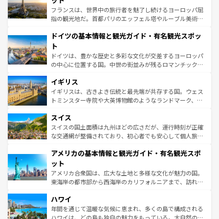
ット
しい。
る。首都マドリードの洗練された雰囲気や、バルセロナの
フランスは、世界中の旅行者を魅了し続けるヨーロッパ屈
アートに溢れた街角から、地方では古代ローマ遺跡や中世
指の観光地だ。首都パリのエッフェル塔やルーブル美術館
の城塞都市、穏やかなビーチリゾートまで多彩な表情を見
といった象徴的なスポットから、田舎町の古風な美しさま
せる。地方によって風土や気候が異なるスペインはその個
ドイツの基本情報と観光ガイド・有名観光スポッ
で、幅広い魅力が詰まっている。華麗な宮殿、歴史的な大
性で訪れる人を魅了する。 なお、新着のスペイン情報は
コ
聖堂、美しいビーチ、そして豊かな自然が、訪れる者を心
ト
ンテンツ一覧
を参照してほしい。
から魅了する。また、フランスは美食の国としても知ら
ドイツは、豊かな歴史と多彩な文化が交差するヨーロッパ
れ、フランス料理はユネスコ無形文化遺産にも登録されて
の中心に位置する国。中世の街並みが残るロマンチック街
いる。シャンパンの発祥地であるランス、プロヴァンスの
道から、未来を先取りするようなモダンな都市まで多様な
香り高いラベンダー畑など、多彩な楽しみ方が可能だ。さ
イギリス
顔を持つこの国は、どこを歩いても飽きることがない。ベ
らに、パリ以外の地域にも魅力が溢れており、どの街角に
ルリンの文化的活気、バイエルン州のアルプスの絶景、そ
イギリスは、古きよき伝統と最先端が共存する国。ウェス
も豊かな歴史と文化が息づいている。パリ以外の個性あふ
してライン川沿いのワイン畑といった風景は必見。ビール
トミンスター寺院や大英博物館のようなランドマーク、歴
れる地方に足を運ぶとそれぞれで全く異なる文化を体験で
とソーセージを味わいながら地元の人と過ごす楽しい時間
史ある大学都市、美しい丘陵地帯や牧歌的な風景など、エ
きるだろう。 なお、新着のフランス情報は
コンテンツ一覧
スイス
は、お酒好きな人にはぜひ体験してほしい。 なお、新着の
リアごとに異なる魅力がある。また、優雅なアフタヌーン
を参照してほしい。
ドイツ情報は
コンテンツ一覧
を参照してほしい。
ティー、ビール好きにはたまらない英国パブ、サッカー観
スイスの国土面積は九州ほどの広さだが、運行時刻が正確
戦など、本場だからこそできる体験も豊富。イギリスを旅
な交通網が整備されており、初心者でも安心して個人旅行
して楽しみつくそう。 なお、新着のイギリス情報は
コンテ
を楽しめる。日本同様に時刻表どおりの旅が可能だ。中世
アメリカの基本情報と観光ガイド・有名観光スポ
ンツ一覧
を参照してほしい。
の建物がそのまま残る町や、スイスならではのユニークな
博物館もあり、アルプス観光だけでなく町歩きも満喫する
ット
ことができる。国民の所得が高いため物価も高いが、旅行
アメリカ合衆国は、広大な土地と多様な文化が魅力の国。
者向けの交通パス提供のサービスもあり、うまく活用すれ
東海岸の都市部から西海岸のカリフォルニアまで、訪れる
ば市内交通費無料で観光を楽しむこともできる。 なお、新
場所ごとに異なる風景と体験が待っている。ニューヨーク
着のスイス情報は
コンテンツ一覧
を参照してほしい。
ハワイ
のような巨大都市は、観光、ショッピング、エンターテイ
ンメントが詰まった刺激的なスポットだ。一方、アメリカ
年間を通じて温暖な気候に恵まれ、多くの島で構成される
西部には大自然が広がり、グランドキャニオンやイエロー
ハワイは、どの島も独自の魅力をもっている。大自然の神