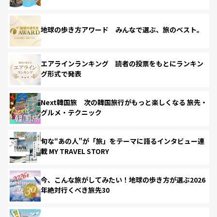
地球の歩き方アワード みんなで選ぶ、旅のベスト。
エアラインランキング 読者の投票をもとにランキン
グ形式で発表
Next韓国旅 次の韓国旅行がもっと楽しくなる 旅先・
グルメ・テクニック
旬な“あの人”が「旅」をテーマに語るインタビュー連
載 MY TRAVEL STORY
今、こんな旅がしてみたい！地球の歩き方が選ぶ2026
年絶対行くべき旅先30