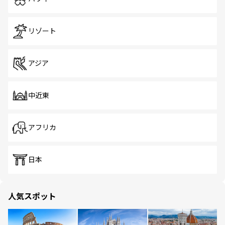
リゾート
アジア
中近東
アフリカ
日本
人気スポット