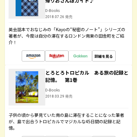
帰りおさんぽガイド♪
D-Books
2018.07.26 発売
英会話本でおなじみの「Kayoの“秘密のノート”」シリーズの
著者が、今度は自分の滞在するロンドン南東の田舎町をご紹
介！
詳細を見る
とろとろトロピカル ある旅の記録と
記憶。 第1巻
D-Books
2018.03.29 発売
子供の頃から夢見ていた南の島に滞在することになった筆者
が、島で出合うトロピカルでマジカルな45日間の記録と記
憶。