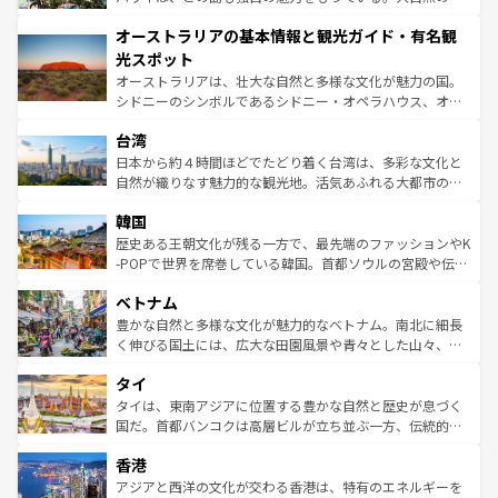
ストーン国立公園といった絶景が堪能できる。さらに、南
秘を感じたいなら、火山が生み出した壮大な景観を誇るハ
オーストラリアの基本情報と観光ガイド・有名観
部のニューオーリンズでは、音楽と美食が融合した独特の
ワイ島は見逃せない。また、定番の観光地といえばオアフ
文化が魅力。旅行者はアメリカの各地域で異なる魅力を楽
島だが、静かな自然を求めるならマウイ島やカウアイ島が
光スポット
しみながら、その多様性と豊かな歴史を感じることができ
おすすめ。エメラルドグリーンに輝く海をはじめ、豊かな
オーストラリアは、壮大な自然と多様な文化が魅力の国。
るだろう。車でのロードトリップや列車の旅も、アメリカ
文化や歴史が息づいている。「アロハスピリット」と呼ば
シドニーのシンボルであるシドニー・オペラハウス、オー
ならではの贅沢な旅のスタイルだ。 なお、新着のアメリカ
れるおもてなしの心で訪れる人々を迎えてくれるハワイの
ストラリア東海岸北部に広がる大サンゴ礁地帯グレートバ
情報は
コンテンツ一覧
を参照してほしい。
人々、おいしいローカルフードやハワイアンミュージッ
台湾
リアリーフや大陸中央部にそびえるウルル（エアーズロッ
ク、伝統的なフラダンスなど、すべてがハワイの魅力を彩
ク）、タスマニアの美しい原生林やケアンズの熱帯雨林な
日本から約４時間ほどでたどり着く台湾は、多彩な文化と
っている。訪れるたびに新しい発見と感動が待っているハ
ど、見どころがたくさん。また、カフェやワイン、オージ
自然が織りなす魅力的な観光地。活気あふれる大都市の台
ワイを、存分に味わってほしい。 なお、新着のハワイ情報
ービーフなどの食文化も豊かで、美味しいものであふれて
北やノスタルジックな町並みが人気な九份（ジォウフェ
は
コンテンツ一覧
を参照してほしい。
韓国
いる。アクティビティも充実しており、サーフィンやダイ
ン）、静ひつな山岳地帯である台湾東部など、都市の喧騒
ビング、ハイキングなど、アウトドア好きにはたまらな
と山間の静けさが共存しており、訪れる人に新しい発見と
歴史ある王朝文化が残る一方で、最先端のファッションやK
い。オーストラリアの多彩な魅力を存分に味わいつくそ
驚きをもたらしてくれる。また、奥深い台湾の食文化も魅
-POPで世界を席巻している韓国。首都ソウルの宮殿や伝統
う。 なお、新着のオーストラリア情報は
コンテンツ一覧
を
力で、夜市などの屋台グルメから高級料理、ヘルシーで美
家屋が並ぶエリアでは韓国の歴史と文化に浸ることがで
参照してほしい。
ベトナム
容にもいいと評判のスイーツなど、バラエティ豊かな料理
き、地方に足を延ばせば四季折々の自然美を楽しむことが
が味わえる。 なお、新着の台湾情報は
コンテンツ一覧
を参
できる。そして、キムチや焼肉、絶品のストリートフード
豊かな自然と多様な文化が魅力的なベトナム。南北に細長
照してほしい。
まで、さまざまな韓国料理が待っている。夜には、韓国な
く伸びる国土には、広大な田園風景や青々とした山々、世
らではのナイトライフも堪能できる。あたたかいホスピタ
界遺産に登録された壮大な自然景観が点在し、都市部では
タイ
リティに包まれながら、韓国の多彩な魅力を心ゆくまで味
急速な発展と共に伝統が息づく。ハノイの古い町並みやホ
わってみてほしい。 なお、新着の韓国情報は
コンテンツ一
ーチミン市のフランス統治時代の建物も、独特の雰囲気を
タイは、東南アジアに位置する豊かな自然と歴史が息づく
覧
を参照してほしい。
醸し出している。また、バラエティの豊かさとおいしさで
国だ。首都バンコクは高層ビルが立ち並ぶ一方、伝統的な
世界中の食通を魅了してやまないベトナム料理も魅力のひ
寺院や市場がいたるところに点在し、古きよき文化と現代
香港
とつ。フォーやバインミー、ベトナムコーヒーなどは、ぜ
の活気が交差している。北部ではチェンマイなどの山岳地
ひ現地で味わいたい。どの地域を訪れてもあたたかい人々
帯で自然と触れ合い、南部ではプーケットやクラビの美し
アジアと西洋の文化が交わる香港は、特有のエネルギーを