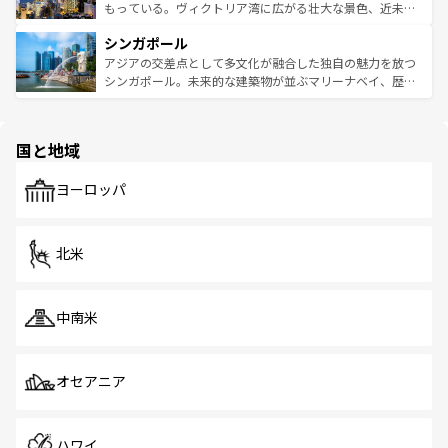
が旅行者を迎えてくれるので、きっと忘れられない旅にな
いビーチでリゾート気分を楽しむことができる。タイ料理
もっている。ヴィクトリア湾に広がる壮大な景色、近未来
るはずだ。 なお、新着のベトナム情報は
コンテンツ一覧
を
は世界的に有名で、屋台から高級レストランまで味覚を刺
的なアートスポット、そして歴史と現代が融合した町並
参照してほしい。
シンガポール
激する。気候は一年中温暖で、どの季節にも異なる楽しみ
み、どこを訪れても感動するはず。観光スポットが密集し
が待っている。親しみやすいタイの人々、仏教を中心とし
ており、効率よく見どころを回れるのも魅力。息をのむよ
アジアの交差点として多文化が融合した独自の魅力を放つ
た文化、そして多様な観光資源が、訪れる旅人を魅了し続
うな絶景から文化的な体験まで、香港を存分に楽しみ尽く
シンガポール。未来的な建築物が並ぶマリーナベイ、歴史
ける。 なお、新着のタイ情報は
コンテンツ一覧
を参照して
そう。 なお、新着の香港情報は
コンテンツ一覧
を参照して
と伝統を感じられるエスニックタウン、多数の緑豊かな公
ほしい。
ほしい。
園や自然保護区など、自然が調和した近代的な景観と文化
の多様性あふれるカラフルな町は、どこを歩いても新しい
国と地域
発見がある。さらに、治安のよさや充実した公共交通機関
も、旅行者にとっては魅力的なポイント。グルメも豊富
で、ホーカーズは地元の風情を楽しめる外せないスポット
ヨーロッパ
だ。訪れる人を飽きさせないシンガポールで、多様な魅力
を体感しよう。 なお、新着のシンガポール情報は
コンテン
ツ一覧
を参照してほしい。
北米
中南米
オセアニア
ハワイ