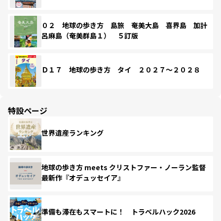
０２ 地球の歩き方 島旅 奄美大島 喜界島 加計
呂麻島（奄美群島１） ５訂版
Ｄ１７ 地球の歩き方 タイ ２０２７～２０２８
特設ページ
世界遺産ランキング
地球の歩き方 meets クリストファー・ノーラン監督
最新作『オデュッセイア』
準備も滞在もスマートに！ トラベルハック2026