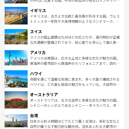
の中心に位置する国。中世の街並みが残るロマンチック街
れ、フランス料理はユネスコ無形文化遺産にも登録されて
道から、未来を先取りするようなモダンな都市まで多様な
イギリス
いる。シャンパンの発祥地であるランス、プロヴァンスの
顔を持つこの国は、どこを歩いても飽きることがない。ベ
香り高いラベンダー畑など、多彩な楽しみ方が可能だ。さ
ルリンの文化的活気、バイエルン州のアルプスの絶景、そ
イギリスは、古きよき伝統と最先端が共存する国。ウェス
らに、パリ以外の地域にも魅力が溢れており、どの街角に
してライン川沿いのワイン畑といった風景は必見。ビール
トミンスター寺院や大英博物館のようなランドマーク、歴
も豊かな歴史と文化が息づいている。パリ以外の個性あふ
とソーセージを味わいながら地元の人と過ごす楽しい時間
史ある大学都市、美しい丘陵地帯や牧歌的な風景など、エ
れる地方に足を運ぶとそれぞれで全く異なる文化を体験で
スイス
は、お酒好きな人にはぜひ体験してほしい。 なお、新着の
リアごとに異なる魅力がある。また、優雅なアフタヌーン
きるだろう。 なお、新着のフランス情報は
コンテンツ一覧
ドイツ情報は
コンテンツ一覧
を参照してほしい。
ティー、ビール好きにはたまらない英国パブ、サッカー観
スイスの国土面積は九州ほどの広さだが、運行時刻が正確
を参照してほしい。
戦など、本場だからこそできる体験も豊富。イギリスを旅
な交通網が整備されており、初心者でも安心して個人旅行
して楽しみつくそう。 なお、新着のイギリス情報は
コンテ
を楽しめる。日本同様に時刻表どおりの旅が可能だ。中世
アメリカ
ンツ一覧
を参照してほしい。
の建物がそのまま残る町や、スイスならではのユニークな
博物館もあり、アルプス観光だけでなく町歩きも満喫する
アメリカ合衆国は、広大な土地と多様な文化が魅力の国。
ことができる。国民の所得が高いため物価も高いが、旅行
東海岸の都市部から西海岸のカリフォルニアまで、訪れる
者向けの交通パス提供のサービスもあり、うまく活用すれ
場所ごとに異なる風景と体験が待っている。ニューヨーク
ハワイ
ば市内交通費無料で観光を楽しむこともできる。 なお、新
のような巨大都市は、観光、ショッピング、エンターテイ
着のスイス情報は
コンテンツ一覧
を参照してほしい。
ンメントが詰まった刺激的なスポットだ。一方、アメリカ
年間を通じて温暖な気候に恵まれ、多くの島で構成される
西部には大自然が広がり、グランドキャニオンやイエロー
ハワイは、どの島も独自の魅力をもっている。大自然の神
ストーン国立公園といった絶景が堪能できる。さらに、南
秘を感じたいなら、火山が生み出した壮大な景観を誇るハ
オーストラリア
部のニューオーリンズでは、音楽と美食が融合した独特の
ワイ島は見逃せない。また、定番の観光地といえばオアフ
文化が魅力。旅行者はアメリカの各地域で異なる魅力を楽
島だが、静かな自然を求めるならマウイ島やカウアイ島が
オーストラリアは、壮大な自然と多様な文化が魅力の国。
しみながら、その多様性と豊かな歴史を感じることができ
おすすめ。エメラルドグリーンに輝く海をはじめ、豊かな
シドニーのシンボルであるシドニー・オペラハウス、オー
るだろう。車でのロードトリップや列車の旅も、アメリカ
文化や歴史が息づいている。「アロハスピリット」と呼ば
ストラリア東海岸北部に広がる大サンゴ礁地帯グレートバ
ならではの贅沢な旅のスタイルだ。 なお、新着のアメリカ
台湾
れるおもてなしの心で訪れる人々を迎えてくれるハワイの
リアリーフや大陸中央部にそびえるウルル（エアーズロッ
情報は
コンテンツ一覧
を参照してほしい。
人々、おいしいローカルフードやハワイアンミュージッ
ク）、タスマニアの美しい原生林やケアンズの熱帯雨林な
日本から約４時間ほどでたどり着く台湾は、多彩な文化と
ク、伝統的なフラダンスなど、すべてがハワイの魅力を彩
ど、見どころがたくさん。また、カフェやワイン、オージ
自然が織りなす魅力的な観光地。活気あふれる大都市の台