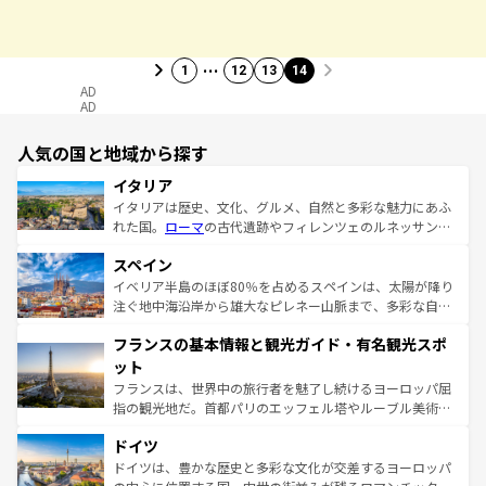
…
1
12
13
14
AD
AD
人気の国と地域から探す
イタリア
イタリアは歴史、文化、グルメ、自然と多彩な魅力にあふ
れた国。
ローマ
の古代遺跡やフィレンツェのルネッサンス
美術、ヴェネツィアの運河など、歴史あるスポットはもち
スペイン
ろん、トスカーナの美しい田園風景やアマルフィ海岸の絶
景など、自然景観も見逃せない。観光の合間には、本場の
イベリア半島のほぼ80％を占めるスペインは、太陽が降り
ピザやパスタなど、絶品のイタリア料理を堪能することも
注ぐ地中海沿岸から雄大なピレネー山脈まで、多彩な自然
できる。朝目覚めてから夜眠るまで、すべての瞬間を楽し
と文化が詰まったヨーロッパ屈指の旅行先だ。多様な地域
フランスの基本情報と観光ガイド・有名観光スポ
ませてくれるイタリアで、忘れられない旅をしてみよう！
文化が根付くこの国では、情熱的なフラメンコ、熱気あふ
なお、新着のイタリア情報は
コンテンツ一覧
を参照してほ
れる闘牛、そして美味しいタパスが生活の一部となってい
ット
しい。
る。首都マドリードの洗練された雰囲気や、バルセロナの
フランスは、世界中の旅行者を魅了し続けるヨーロッパ屈
アートに溢れた街角から、地方では古代ローマ遺跡や中世
指の観光地だ。首都パリのエッフェル塔やルーブル美術館
の城塞都市、穏やかなビーチリゾートまで多彩な表情を見
といった象徴的なスポットから、田舎町の古風な美しさま
せる。地方によって風土や気候が異なるスペインはその個
ドイツ
で、幅広い魅力が詰まっている。華麗な宮殿、歴史的な大
性で訪れる人を魅了する。 なお、新着のスペイン情報は
コ
聖堂、美しいビーチ、そして豊かな自然が、訪れる者を心
ドイツは、豊かな歴史と多彩な文化が交差するヨーロッパ
ンテンツ一覧
を参照してほしい。
から魅了する。また、フランスは美食の国としても知ら