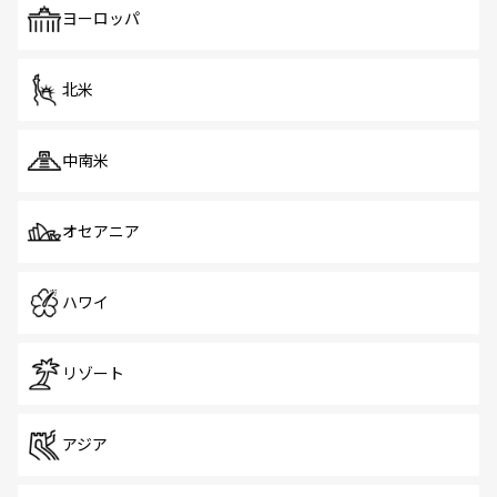
で、ホーカーズは地元の風情を楽しめる外せないスポット
ヨーロッパ
だ。訪れる人を飽きさせないシンガポールで、多様な魅力
を体感しよう。 なお、新着のシンガポール情報は
コンテン
ツ一覧
を参照してほしい。
北米
中南米
オセアニア
ハワイ
リゾート
アジア