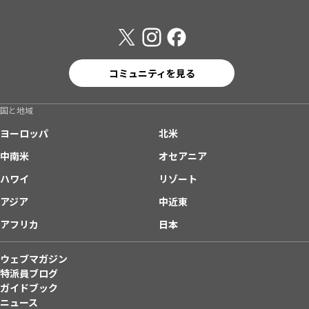
コミュニティを見る
国と地域
ヨーロッパ
北米
中南米
オセアニア
ハワイ
リゾート
アジア
中近東
アフリカ
日本
ウェブマガジン
特派員ブログ
ガイドブック
ニュース