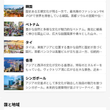
っている。訪れるたびに新しい発見と感動が待っているハ
ービーフなどの食文化も豊かで、美味しいものであふれて
北やノスタルジックな町並みが人気な九份（ジォウフェ
ワイを、存分に味わってほしい。 なお、新着のハワイ情報
韓国
いる。アクティビティも充実しており、サーフィンやダイ
ン）、静ひつな山岳地帯である台湾東部など、都市の喧騒
は
コンテンツ一覧
を参照してほしい。
ビング、ハイキングなど、アウトドア好きにはたまらな
と山間の静けさが共存しており、訪れる人に新しい発見と
歴史ある王朝文化が残る一方で、最先端のファッションやK
い。オーストラリアの多彩な魅力を存分に味わいつくそ
驚きをもたらしてくれる。また、奥深い台湾の食文化も魅
-POPで世界を席巻している韓国。首都ソウルの宮殿や伝統
う。 なお、新着のオーストラリア情報は
コンテンツ一覧
を
力で、夜市などの屋台グルメから高級料理、ヘルシーで美
家屋が並ぶエリアでは韓国の歴史と文化に浸ることがで
参照してほしい。
ベトナム
容にもいいと評判のスイーツなど、バラエティ豊かな料理
き、地方に足を延ばせば四季折々の自然美を楽しむことが
が味わえる。 なお、新着の台湾情報は
コンテンツ一覧
を参
できる。そして、キムチや焼肉、絶品のストリートフード
豊かな自然と多様な文化が魅力的なベトナム。南北に細長
照してほしい。
まで、さまざまな韓国料理が待っている。夜には、韓国な
く伸びる国土には、広大な田園風景や青々とした山々、世
らではのナイトライフも堪能できる。あたたかいホスピタ
界遺産に登録された壮大な自然景観が点在し、都市部では
タイ
リティに包まれながら、韓国の多彩な魅力を心ゆくまで味
急速な発展と共に伝統が息づく。ハノイの古い町並みやホ
わってみてほしい。 なお、新着の韓国情報は
コンテンツ一
ーチミン市のフランス統治時代の建物も、独特の雰囲気を
タイは、東南アジアに位置する豊かな自然と歴史が息づく
覧
を参照してほしい。
醸し出している。また、バラエティの豊かさとおいしさで
国だ。首都バンコクは高層ビルが立ち並ぶ一方、伝統的な
世界中の食通を魅了してやまないベトナム料理も魅力のひ
寺院や市場がいたるところに点在し、古きよき文化と現代
香港
とつ。フォーやバインミー、ベトナムコーヒーなどは、ぜ
の活気が交差している。北部ではチェンマイなどの山岳地
ひ現地で味わいたい。どの地域を訪れてもあたたかい人々
帯で自然と触れ合い、南部ではプーケットやクラビの美し
アジアと西洋の文化が交わる香港は、特有のエネルギーを
が旅行者を迎えてくれるので、きっと忘れられない旅にな
いビーチでリゾート気分を楽しむことができる。タイ料理
もっている。ヴィクトリア湾に広がる壮大な景色、近未来
るはずだ。 なお、新着のベトナム情報は
コンテンツ一覧
を
は世界的に有名で、屋台から高級レストランまで味覚を刺
的なアートスポット、そして歴史と現代が融合した町並
参照してほしい。
シンガポール
激する。気候は一年中温暖で、どの季節にも異なる楽しみ
み、どこを訪れても感動するはず。観光スポットが密集し
が待っている。親しみやすいタイの人々、仏教を中心とし
ており、効率よく見どころを回れるのも魅力。息をのむよ
アジアの交差点として多文化が融合した独自の魅力を放つ
た文化、そして多様な観光資源が、訪れる旅人を魅了し続
うな絶景から文化的な体験まで、香港を存分に楽しみ尽く
シンガポール。未来的な建築物が並ぶマリーナベイ、歴史
ける。 なお、新着のタイ情報は
コンテンツ一覧
を参照して
そう。 なお、新着の香港情報は
コンテンツ一覧
を参照して
と伝統を感じられるエスニックタウン、多数の緑豊かな公
ほしい。
ほしい。
園や自然保護区など、自然が調和した近代的な景観と文化
の多様性あふれるカラフルな町は、どこを歩いても新しい
国と地域
発見がある。さらに、治安のよさや充実した公共交通機関
も、旅行者にとっては魅力的なポイント。グルメも豊富