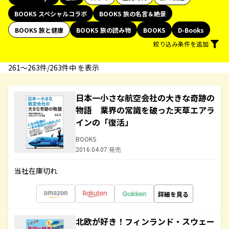
BOOKS スペシャルコラボ
BOOKS 旅の名言＆絶景
BOOKS 旅と健康
BOOKS 旅の読み物
BOOKS
D-Books
絞り込み条件を追加
261〜263件/263件中 を表示
日本一小さな航空会社の大きな奇跡の
物語 業界の常識を破った天草エアラ
インの「復活」
BOOKS
2016.04.07 発売
当社在庫切れ
詳細を見る
北欧が好き！フィンランド・スウェー