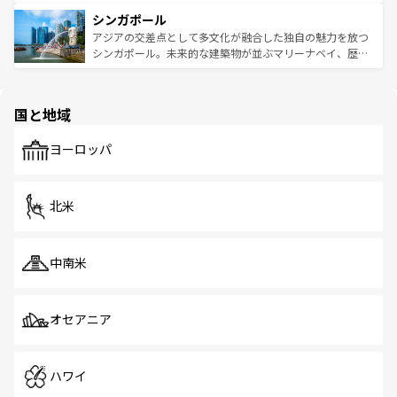
るはずだ。 なお、新着のベトナム情報は
コンテンツ一覧
を
は世界的に有名で、屋台から高級レストランまで味覚を刺
的なアートスポット、そして歴史と現代が融合した町並
参照してほしい。
シンガポール
激する。気候は一年中温暖で、どの季節にも異なる楽しみ
み、どこを訪れても感動するはず。観光スポットが密集し
が待っている。親しみやすいタイの人々、仏教を中心とし
ており、効率よく見どころを回れるのも魅力。息をのむよ
アジアの交差点として多文化が融合した独自の魅力を放つ
た文化、そして多様な観光資源が、訪れる旅人を魅了し続
うな絶景から文化的な体験まで、香港を存分に楽しみ尽く
シンガポール。未来的な建築物が並ぶマリーナベイ、歴史
ける。 なお、新着のタイ情報は
コンテンツ一覧
を参照して
そう。 なお、新着の香港情報は
コンテンツ一覧
を参照して
と伝統を感じられるエスニックタウン、多数の緑豊かな公
ほしい。
ほしい。
園や自然保護区など、自然が調和した近代的な景観と文化
の多様性あふれるカラフルな町は、どこを歩いても新しい
国と地域
発見がある。さらに、治安のよさや充実した公共交通機関
も、旅行者にとっては魅力的なポイント。グルメも豊富
で、ホーカーズは地元の風情を楽しめる外せないスポット
ヨーロッパ
だ。訪れる人を飽きさせないシンガポールで、多様な魅力
を体感しよう。 なお、新着のシンガポール情報は
コンテン
ツ一覧
を参照してほしい。
北米
中南米
オセアニア
ハワイ