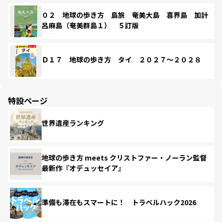
０２ 地球の歩き方 島旅 奄美大島 喜界島 加計
呂麻島（奄美群島１） ５訂版
Ｄ１７ 地球の歩き方 タイ ２０２７～２０２８
特設ページ
世界遺産ランキング
地球の歩き方 meets クリストファー・ノーラン監督
最新作『オデュッセイア』
準備も滞在もスマートに！ トラベルハック2026