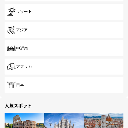
リゾート
アジア
中近東
アフリカ
日本
人気スポット