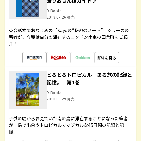
帰りおさんぽガイド♪
D-Books
2018.07.26 発売
英会話本でおなじみの「Kayoの“秘密のノート”」シリーズの
著者が、今度は自分の滞在するロンドン南東の田舎町をご紹
介！
詳細を見る
とろとろトロピカル ある旅の記録と
記憶。 第1巻
D-Books
2018.03.29 発売
子供の頃から夢見ていた南の島に滞在することになった筆者
が、島で出合うトロピカルでマジカルな45日間の記録と記
憶。