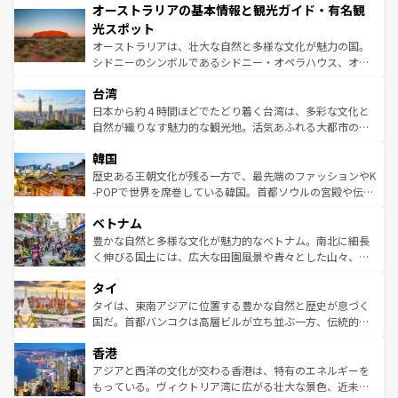
オーストラリアの基本情報と観光ガイド・有名観
部のニューオーリンズでは、音楽と美食が融合した独特の
ワイ島は見逃せない。また、定番の観光地といえばオアフ
文化が魅力。旅行者はアメリカの各地域で異なる魅力を楽
島だが、静かな自然を求めるならマウイ島やカウアイ島が
光スポット
しみながら、その多様性と豊かな歴史を感じることができ
おすすめ。エメラルドグリーンに輝く海をはじめ、豊かな
オーストラリアは、壮大な自然と多様な文化が魅力の国。
るだろう。車でのロードトリップや列車の旅も、アメリカ
文化や歴史が息づいている。「アロハスピリット」と呼ば
シドニーのシンボルであるシドニー・オペラハウス、オー
ならではの贅沢な旅のスタイルだ。 なお、新着のアメリカ
れるおもてなしの心で訪れる人々を迎えてくれるハワイの
ストラリア東海岸北部に広がる大サンゴ礁地帯グレートバ
情報は
コンテンツ一覧
を参照してほしい。
人々、おいしいローカルフードやハワイアンミュージッ
台湾
リアリーフや大陸中央部にそびえるウルル（エアーズロッ
ク、伝統的なフラダンスなど、すべてがハワイの魅力を彩
ク）、タスマニアの美しい原生林やケアンズの熱帯雨林な
日本から約４時間ほどでたどり着く台湾は、多彩な文化と
っている。訪れるたびに新しい発見と感動が待っているハ
ど、見どころがたくさん。また、カフェやワイン、オージ
自然が織りなす魅力的な観光地。活気あふれる大都市の台
ワイを、存分に味わってほしい。 なお、新着のハワイ情報
ービーフなどの食文化も豊かで、美味しいものであふれて
北やノスタルジックな町並みが人気な九份（ジォウフェ
は
コンテンツ一覧
を参照してほしい。
韓国
いる。アクティビティも充実しており、サーフィンやダイ
ン）、静ひつな山岳地帯である台湾東部など、都市の喧騒
ビング、ハイキングなど、アウトドア好きにはたまらな
と山間の静けさが共存しており、訪れる人に新しい発見と
歴史ある王朝文化が残る一方で、最先端のファッションやK
い。オーストラリアの多彩な魅力を存分に味わいつくそ
驚きをもたらしてくれる。また、奥深い台湾の食文化も魅
-POPで世界を席巻している韓国。首都ソウルの宮殿や伝統
う。 なお、新着のオーストラリア情報は
コンテンツ一覧
を
力で、夜市などの屋台グルメから高級料理、ヘルシーで美
家屋が並ぶエリアでは韓国の歴史と文化に浸ることがで
参照してほしい。
ベトナム
容にもいいと評判のスイーツなど、バラエティ豊かな料理
き、地方に足を延ばせば四季折々の自然美を楽しむことが
が味わえる。 なお、新着の台湾情報は
コンテンツ一覧
を参
できる。そして、キムチや焼肉、絶品のストリートフード
豊かな自然と多様な文化が魅力的なベトナム。南北に細長
照してほしい。
まで、さまざまな韓国料理が待っている。夜には、韓国な
く伸びる国土には、広大な田園風景や青々とした山々、世
らではのナイトライフも堪能できる。あたたかいホスピタ
界遺産に登録された壮大な自然景観が点在し、都市部では
タイ
リティに包まれながら、韓国の多彩な魅力を心ゆくまで味
急速な発展と共に伝統が息づく。ハノイの古い町並みやホ
わってみてほしい。 なお、新着の韓国情報は
コンテンツ一
ーチミン市のフランス統治時代の建物も、独特の雰囲気を
タイは、東南アジアに位置する豊かな自然と歴史が息づく
覧
を参照してほしい。
醸し出している。また、バラエティの豊かさとおいしさで
国だ。首都バンコクは高層ビルが立ち並ぶ一方、伝統的な
世界中の食通を魅了してやまないベトナム料理も魅力のひ
寺院や市場がいたるところに点在し、古きよき文化と現代
香港
とつ。フォーやバインミー、ベトナムコーヒーなどは、ぜ
の活気が交差している。北部ではチェンマイなどの山岳地
ひ現地で味わいたい。どの地域を訪れてもあたたかい人々
帯で自然と触れ合い、南部ではプーケットやクラビの美し
アジアと西洋の文化が交わる香港は、特有のエネルギーを
が旅行者を迎えてくれるので、きっと忘れられない旅にな
いビーチでリゾート気分を楽しむことができる。タイ料理
もっている。ヴィクトリア湾に広がる壮大な景色、近未来