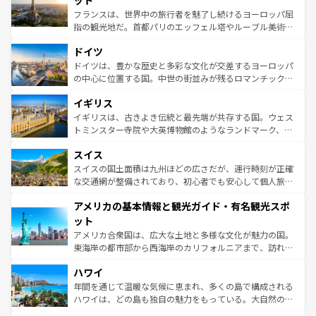
ット
しい。
る。首都マドリードの洗練された雰囲気や、バルセロナの
フランスは、世界中の旅行者を魅了し続けるヨーロッパ屈
アートに溢れた街角から、地方では古代ローマ遺跡や中世
指の観光地だ。首都パリのエッフェル塔やルーブル美術館
の城塞都市、穏やかなビーチリゾートまで多彩な表情を見
といった象徴的なスポットから、田舎町の古風な美しさま
せる。地方によって風土や気候が異なるスペインはその個
ドイツ
で、幅広い魅力が詰まっている。華麗な宮殿、歴史的な大
性で訪れる人を魅了する。 なお、新着のスペイン情報は
コ
聖堂、美しいビーチ、そして豊かな自然が、訪れる者を心
ドイツは、豊かな歴史と多彩な文化が交差するヨーロッパ
ンテンツ一覧
を参照してほしい。
から魅了する。また、フランスは美食の国としても知ら
の中心に位置する国。中世の街並みが残るロマンチック街
れ、フランス料理はユネスコ無形文化遺産にも登録されて
道から、未来を先取りするようなモダンな都市まで多様な
イギリス
いる。シャンパンの発祥地であるランス、プロヴァンスの
顔を持つこの国は、どこを歩いても飽きることがない。ベ
香り高いラベンダー畑など、多彩な楽しみ方が可能だ。さ
ルリンの文化的活気、バイエルン州のアルプスの絶景、そ
イギリスは、古きよき伝統と最先端が共存する国。ウェス
らに、パリ以外の地域にも魅力が溢れており、どの街角に
してライン川沿いのワイン畑といった風景は必見。ビール
トミンスター寺院や大英博物館のようなランドマーク、歴
も豊かな歴史と文化が息づいている。パリ以外の個性あふ
とソーセージを味わいながら地元の人と過ごす楽しい時間
史ある大学都市、美しい丘陵地帯や牧歌的な風景など、エ
れる地方に足を運ぶとそれぞれで全く異なる文化を体験で
スイス
は、お酒好きな人にはぜひ体験してほしい。 なお、新着の
リアごとに異なる魅力がある。また、優雅なアフタヌーン
きるだろう。 なお、新着のフランス情報は
コンテンツ一覧
ドイツ情報は
コンテンツ一覧
を参照してほしい。
ティー、ビール好きにはたまらない英国パブ、サッカー観
スイスの国土面積は九州ほどの広さだが、運行時刻が正確
を参照してほしい。
戦など、本場だからこそできる体験も豊富。イギリスを旅
な交通網が整備されており、初心者でも安心して個人旅行
して楽しみつくそう。 なお、新着のイギリス情報は
コンテ
を楽しめる。日本同様に時刻表どおりの旅が可能だ。中世
アメリカの基本情報と観光ガイド・有名観光スポ
ンツ一覧
を参照してほしい。
の建物がそのまま残る町や、スイスならではのユニークな
博物館もあり、アルプス観光だけでなく町歩きも満喫する
ット
ことができる。国民の所得が高いため物価も高いが、旅行
アメリカ合衆国は、広大な土地と多様な文化が魅力の国。
者向けの交通パス提供のサービスもあり、うまく活用すれ
東海岸の都市部から西海岸のカリフォルニアまで、訪れる
ば市内交通費無料で観光を楽しむこともできる。 なお、新
場所ごとに異なる風景と体験が待っている。ニューヨーク
着のスイス情報は
コンテンツ一覧
を参照してほしい。
ハワイ
のような巨大都市は、観光、ショッピング、エンターテイ
ンメントが詰まった刺激的なスポットだ。一方、アメリカ
年間を通じて温暖な気候に恵まれ、多くの島で構成される
西部には大自然が広がり、グランドキャニオンやイエロー
ハワイは、どの島も独自の魅力をもっている。大自然の神
ストーン国立公園といった絶景が堪能できる。さらに、南
秘を感じたいなら、火山が生み出した壮大な景観を誇るハ