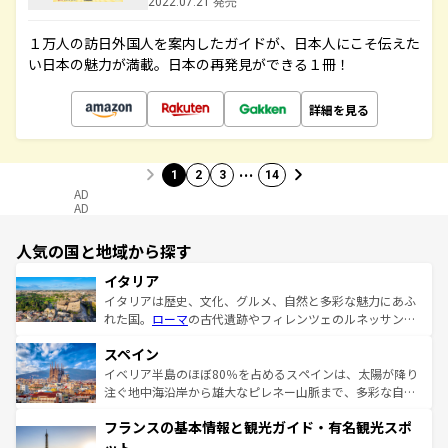
2022.07.21 発売
１万人の訪日外国人を案内したガイドが、日本人にこそ伝えた
い日本の魅力が満載。日本の再発見ができる１冊！
詳細を見る
…
1
2
3
14
AD
AD
人気の国と地域から探す
イタリア
イタリアは歴史、文化、グルメ、自然と多彩な魅力にあふ
れた国。
ローマ
の古代遺跡やフィレンツェのルネッサンス
美術、ヴェネツィアの運河など、歴史あるスポットはもち
スペイン
ろん、トスカーナの美しい田園風景やアマルフィ海岸の絶
景など、自然景観も見逃せない。観光の合間には、本場の
イベリア半島のほぼ80％を占めるスペインは、太陽が降り
ピザやパスタなど、絶品のイタリア料理を堪能することも
注ぐ地中海沿岸から雄大なピレネー山脈まで、多彩な自然
できる。朝目覚めてから夜眠るまで、すべての瞬間を楽し
と文化が詰まったヨーロッパ屈指の旅行先だ。多様な地域
フランスの基本情報と観光ガイド・有名観光スポ
ませてくれるイタリアで、忘れられない旅をしてみよう！
文化が根付くこの国では、情熱的なフラメンコ、熱気あふ
なお、新着のイタリア情報は
コンテンツ一覧
を参照してほ
れる闘牛、そして美味しいタパスが生活の一部となってい