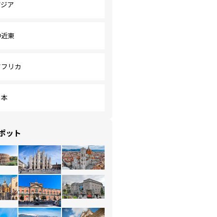
アジア
中近東
アフリカ
日本
ポット