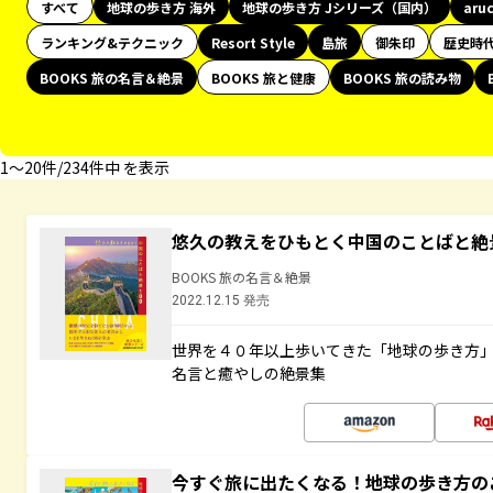
すべて
地球の歩き方 海外
地球の歩き方 Jシリーズ（国内）
aru
ランキング&テクニック
Resort Style
島旅
御朱印
歴史時
BOOKS 旅の名言＆絶景
BOOKS 旅と健康
BOOKS 旅の読み物
1〜20件/234件中 を表示
悠久の教えをひもとく中国のことばと絶
BOOKS 旅の名言＆絶景
2022.12.15 発売
世界を４０年以上歩いてきた「地球の歩き方
名言と癒やしの絶景集
今すぐ旅に出たくなる！地球の歩き方の