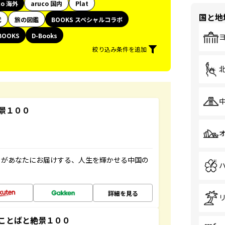
co 海外
aruco 国内
Plat
国と地
代
旅の図鑑
BOOKS スペシャルコラボ
BOOKS
D-Books
絞り込み条件を追加
景１００
」があなたにお届けする、人生を輝かせる中国の
詳細を見る
ことばと絶景１００