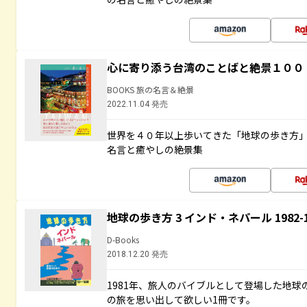
心に寄り添う台湾のことばと絶景１００
BOOKS 旅の名言＆絶景
2022.11.04 発売
世界を４０年以上歩いてきた「地球の歩き方
名言と癒やしの絶景集
地球の歩き方 3 インド・ネパール 1982
D-Books
2018.12.20 発売
1981年、旅人のバイブルとして登場した地
の旅を思い出して欲しい1冊です。