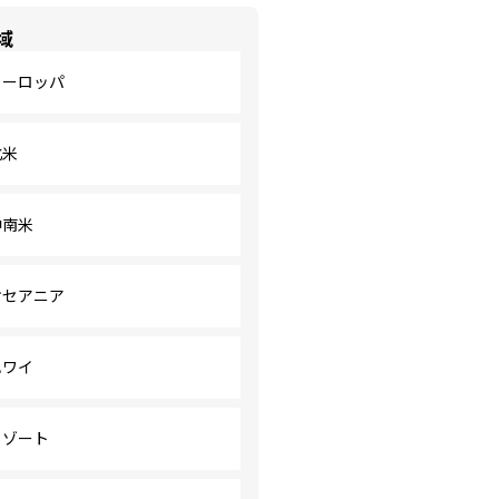
域
ヨーロッパ
北米
中南米
オセアニア
ハワイ
リゾート