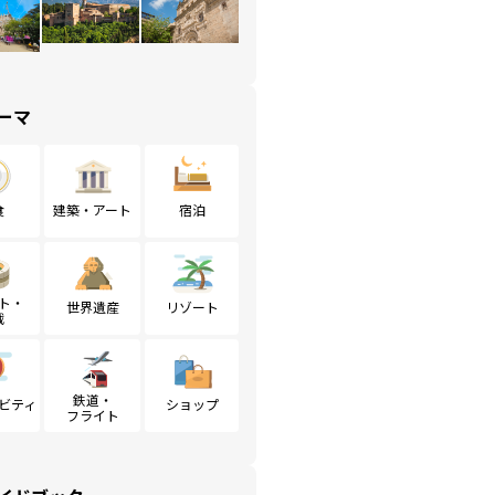
ーマ
食
建築・アート
宿泊
ト・
世界遺産
リゾート
戦
鉄道・
ビティ
ショップ
フライト