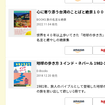
心に寄り添う台湾のことばと絶景１００
BOOKS 旅の名言＆絶景
2022.11.04 発売
世界を４０年以上歩いてきた「地球の歩き方
名言と癒やしの絶景集
地球の歩き方 3 インド・ネパール 1982
D-Books
2018.12.20 発売
1981年、旅人のバイブルとして登場した地
の旅を思い出して欲しい1冊です。