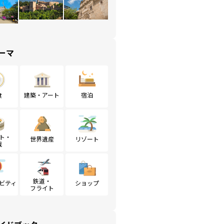
ーマ
食
建築・アート
宿泊
ト・
世界遺産
リゾート
戦
鉄道・
ビティ
ショップ
フライト