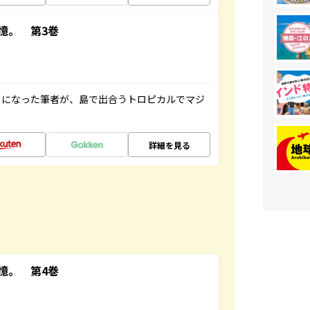
憶。 第3巻
とになった筆者が、島で出合うトロピカルでマジ
詳細を見る
憶。 第4巻