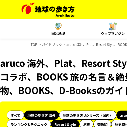
国と地域
ウェブマガジン
TOP
ガイドブック
aruco 海外、Plat、Resort Sty
aruco 海外、Plat、Resort 
コラボ、BOOKS 旅の名言＆絶
物、BOOKS、D-Booksのガ
すべて
地球の歩き方 海外
地球の歩き方 Jシリーズ（国内）
aru
ランキング&テクニック
Resort Style
島旅
御朱印
歴史時