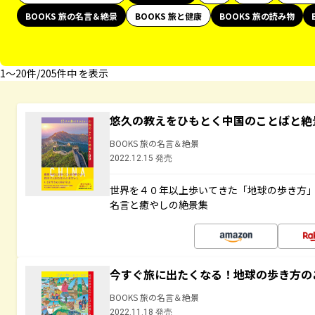
BOOKS 旅の名言＆絶景
BOOKS 旅と健康
BOOKS 旅の読み物
1〜20件/205件中 を表示
悠久の教えをひもとく中国のことばと絶
BOOKS 旅の名言＆絶景
2022.12.15 発売
世界を４０年以上歩いてきた「地球の歩き方
名言と癒やしの絶景集
今すぐ旅に出たくなる！地球の歩き方の
BOOKS 旅の名言＆絶景
2022.11.18 発売