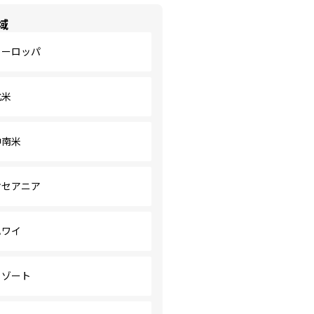
域
ヨーロッパ
北米
中南米
オセアニア
ハワイ
リゾート