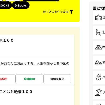
BOOKS
D-Books
国と地
絞り込み条件を追加
景１００
」があなたにお届けする、人生を輝かせる中国の
詳細を見る
ことばと絶景１００