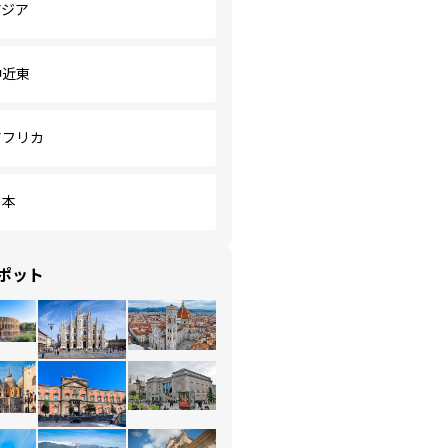
アジア
中近東
アフリカ
日本
ポット