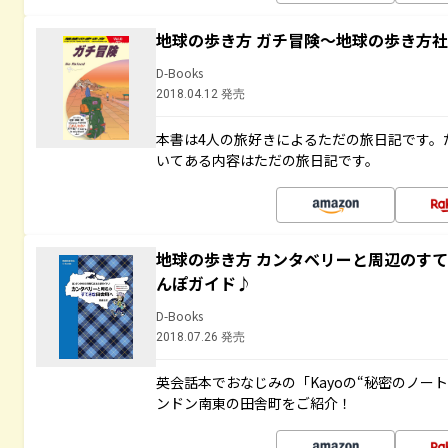
地球の歩き方 ガチ冒険～地球の歩き方
D-Books
2018.04.12 発売
本書は4人の旅好きによるただの旅日記です。
いてある内容はただの旅日記です。
地球の歩き方 カンタベリーと周辺のす
んぽガイド♪
D-Books
2018.07.26 発売
英会話本でおなじみの「Kayoの“秘密のノー
ンドン南東の田舎町をご紹介！