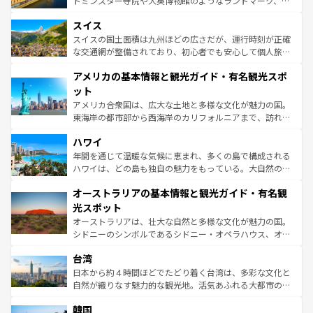
トミンスター寺院や大英博物館のようなランドマーク、歴
れる地方に足を運ぶとそれぞれで全く異なる文化を体験で
とソーセージを味わいながら地元の人と過ごす楽しい時間
史ある大学都市、美しい丘陵地帯や牧歌的な風景など、エ
きるだろう。 なお、新着のフランス情報は
コンテンツ一覧
スイス
は、お酒好きな人にはぜひ体験してほしい。 なお、新着の
リアごとに異なる魅力がある。また、優雅なアフタヌーン
を参照してほしい。
ドイツ情報は
コンテンツ一覧
を参照してほしい。
ティー、ビール好きにはたまらない英国パブ、サッカー観
スイスの国土面積は九州ほどの広さだが、運行時刻が正確
戦など、本場だからこそできる体験も豊富。イギリスを旅
な交通網が整備されており、初心者でも安心して個人旅行
して楽しみつくそう。 なお、新着のイギリス情報は
コンテ
を楽しめる。日本同様に時刻表どおりの旅が可能だ。中世
アメリカの基本情報と観光ガイド・有名観光スポ
ンツ一覧
を参照してほしい。
の建物がそのまま残る町や、スイスならではのユニークな
博物館もあり、アルプス観光だけでなく町歩きも満喫する
ット
ことができる。国民の所得が高いため物価も高いが、旅行
アメリカ合衆国は、広大な土地と多様な文化が魅力の国。
者向けの交通パス提供のサービスもあり、うまく活用すれ
東海岸の都市部から西海岸のカリフォルニアまで、訪れる
ば市内交通費無料で観光を楽しむこともできる。 なお、新
場所ごとに異なる風景と体験が待っている。ニューヨーク
着のスイス情報は
コンテンツ一覧
を参照してほしい。
ハワイ
のような巨大都市は、観光、ショッピング、エンターテイ
ンメントが詰まった刺激的なスポットだ。一方、アメリカ
年間を通じて温暖な気候に恵まれ、多くの島で構成される
西部には大自然が広がり、グランドキャニオンやイエロー
ハワイは、どの島も独自の魅力をもっている。大自然の神
ストーン国立公園といった絶景が堪能できる。さらに、南
秘を感じたいなら、火山が生み出した壮大な景観を誇るハ
オーストラリアの基本情報と観光ガイド・有名観
部のニューオーリンズでは、音楽と美食が融合した独特の
ワイ島は見逃せない。また、定番の観光地といえばオアフ
文化が魅力。旅行者はアメリカの各地域で異なる魅力を楽
島だが、静かな自然を求めるならマウイ島やカウアイ島が
光スポット
しみながら、その多様性と豊かな歴史を感じることができ
おすすめ。エメラルドグリーンに輝く海をはじめ、豊かな
オーストラリアは、壮大な自然と多様な文化が魅力の国。
るだろう。車でのロードトリップや列車の旅も、アメリカ
文化や歴史が息づいている。「アロハスピリット」と呼ば
シドニーのシンボルであるシドニー・オペラハウス、オー
ならではの贅沢な旅のスタイルだ。 なお、新着のアメリカ
れるおもてなしの心で訪れる人々を迎えてくれるハワイの
ストラリア東海岸北部に広がる大サンゴ礁地帯グレートバ
情報は
コンテンツ一覧
を参照してほしい。
人々、おいしいローカルフードやハワイアンミュージッ
台湾
リアリーフや大陸中央部にそびえるウルル（エアーズロッ
ク、伝統的なフラダンスなど、すべてがハワイの魅力を彩
ク）、タスマニアの美しい原生林やケアンズの熱帯雨林な
日本から約４時間ほどでたどり着く台湾は、多彩な文化と
っている。訪れるたびに新しい発見と感動が待っているハ
ど、見どころがたくさん。また、カフェやワイン、オージ
自然が織りなす魅力的な観光地。活気あふれる大都市の台
ワイを、存分に味わってほしい。 なお、新着のハワイ情報
ービーフなどの食文化も豊かで、美味しいものであふれて
北やノスタルジックな町並みが人気な九份（ジォウフェ
は
コンテンツ一覧
を参照してほしい。
韓国
いる。アクティビティも充実しており、サーフィンやダイ
ン）、静ひつな山岳地帯である台湾東部など、都市の喧騒