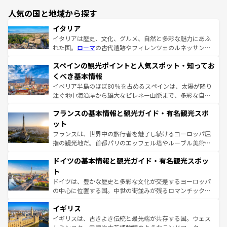
人気の国と地域から探す
イタリア
イタリアは歴史、文化、グルメ、自然と多彩な魅力にあふ
れた国。
ローマ
の古代遺跡やフィレンツェのルネッサンス
美術、ヴェネツィアの運河など、歴史あるスポットはもち
スペインの観光ポイントと人気スポット・知ってお
ろん、トスカーナの美しい田園風景やアマルフィ海岸の絶
景など、自然景観も見逃せない。観光の合間には、本場の
くべき基本情報
ピザやパスタなど、絶品のイタリア料理を堪能することも
イベリア半島のほぼ80％を占めるスペインは、太陽が降り
できる。朝目覚めてから夜眠るまで、すべての瞬間を楽し
注ぐ地中海沿岸から雄大なピレネー山脈まで、多彩な自然
ませてくれるイタリアで、忘れられない旅をしてみよう！
と文化が詰まったヨーロッパ屈指の旅行先だ。多様な地域
なお、新着のイタリア情報は
コンテンツ一覧
を参照してほ
フランスの基本情報と観光ガイド・有名観光スポ
文化が根付くこの国では、情熱的なフラメンコ、熱気あふ
しい。
れる闘牛、そして美味しいタパスが生活の一部となってい
ット
る。首都マドリードの洗練された雰囲気や、バルセロナの
フランスは、世界中の旅行者を魅了し続けるヨーロッパ屈
アートに溢れた街角から、地方では古代ローマ遺跡や中世
指の観光地だ。首都パリのエッフェル塔やルーブル美術館
の城塞都市、穏やかなビーチリゾートまで多彩な表情を見
といった象徴的なスポットから、田舎町の古風な美しさま
せる。地方によって風土や気候が異なるスペインはその個
ドイツの基本情報と観光ガイド・有名観光スポッ
で、幅広い魅力が詰まっている。華麗な宮殿、歴史的な大
性で訪れる人を魅了する。 なお、新着のスペイン情報は
コ
聖堂、美しいビーチ、そして豊かな自然が、訪れる者を心
ト
ンテンツ一覧
を参照してほしい。
から魅了する。また、フランスは美食の国としても知ら
ドイツは、豊かな歴史と多彩な文化が交差するヨーロッパ
れ、フランス料理はユネスコ無形文化遺産にも登録されて
の中心に位置する国。中世の街並みが残るロマンチック街
いる。シャンパンの発祥地であるランス、プロヴァンスの
道から、未来を先取りするようなモダンな都市まで多様な
香り高いラベンダー畑など、多彩な楽しみ方が可能だ。さ
イギリス
顔を持つこの国は、どこを歩いても飽きることがない。ベ
らに、パリ以外の地域にも魅力が溢れており、どの街角に
ルリンの文化的活気、バイエルン州のアルプスの絶景、そ
イギリスは、古きよき伝統と最先端が共存する国。ウェス
も豊かな歴史と文化が息づいている。パリ以外の個性あふ
してライン川沿いのワイン畑といった風景は必見。ビール