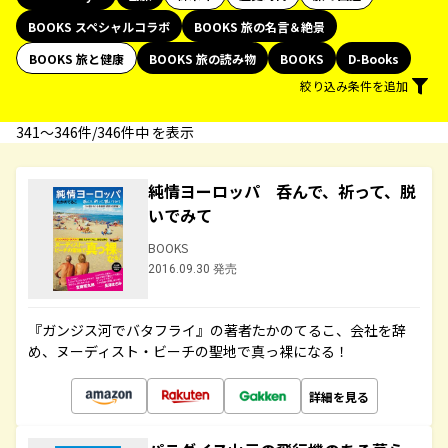
BOOKS スペシャルコラボ
BOOKS 旅の名言＆絶景
BOOKS 旅と健康
BOOKS 旅の読み物
BOOKS
D-Books
絞り込み条件を追加
341〜346件/346件中 を表示
純情ヨーロッパ 呑んで、祈って、脱
いでみて
BOOKS
2016.09.30 発売
『ガンジス河でバタフライ』の著者たかのてるこ、会社を辞
め、ヌーディスト・ビーチの聖地で真っ裸になる！
詳細を見る