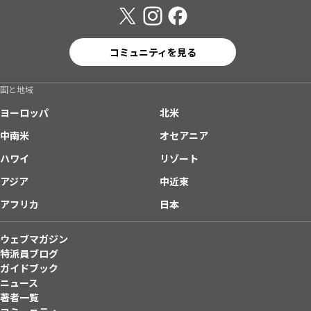
コミュニティを見る
国と地域
ヨーロッパ
北米
中南米
オセアニア
ハワイ
リゾート
アジア
中近東
アフリカ
日本
ウェブマガジン
特派員ブログ
ガイドブック
ニュース
著者一覧