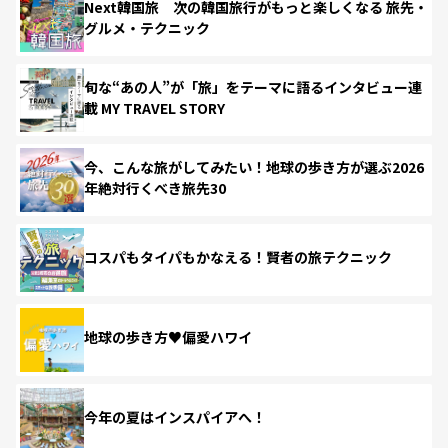
Next韓国旅 次の韓国旅行がもっと楽しくなる 旅先・
グルメ・テクニック
旬な“あの人”が「旅」をテーマに語るインタビュー連
載 MY TRAVEL STORY
今、こんな旅がしてみたい！地球の歩き方が選ぶ2026
年絶対行くべき旅先30
コスパもタイパもかなえる！賢者の旅テクニック
地球の歩き方♥偏愛ハワイ
今年の夏はインスパイアへ！