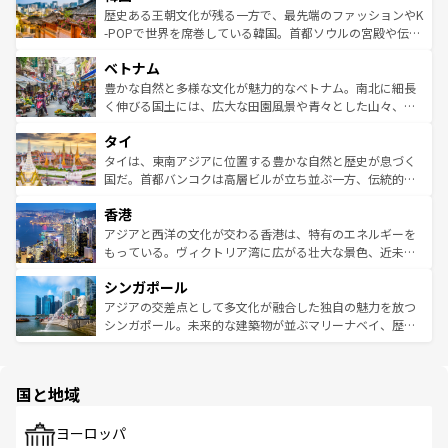
ビング、ハイキングなど、アウトドア好きにはたまらな
と山間の静けさが共存しており、訪れる人に新しい発見と
歴史ある王朝文化が残る一方で、最先端のファッションやK
い。オーストラリアの多彩な魅力を存分に味わいつくそ
驚きをもたらしてくれる。また、奥深い台湾の食文化も魅
-POPで世界を席巻している韓国。首都ソウルの宮殿や伝統
う。 なお、新着のオーストラリア情報は
コンテンツ一覧
を
力で、夜市などの屋台グルメから高級料理、ヘルシーで美
家屋が並ぶエリアでは韓国の歴史と文化に浸ることがで
参照してほしい。
ベトナム
容にもいいと評判のスイーツなど、バラエティ豊かな料理
き、地方に足を延ばせば四季折々の自然美を楽しむことが
が味わえる。 なお、新着の台湾情報は
コンテンツ一覧
を参
できる。そして、キムチや焼肉、絶品のストリートフード
豊かな自然と多様な文化が魅力的なベトナム。南北に細長
照してほしい。
まで、さまざまな韓国料理が待っている。夜には、韓国な
く伸びる国土には、広大な田園風景や青々とした山々、世
らではのナイトライフも堪能できる。あたたかいホスピタ
界遺産に登録された壮大な自然景観が点在し、都市部では
タイ
リティに包まれながら、韓国の多彩な魅力を心ゆくまで味
急速な発展と共に伝統が息づく。ハノイの古い町並みやホ
わってみてほしい。 なお、新着の韓国情報は
コンテンツ一
ーチミン市のフランス統治時代の建物も、独特の雰囲気を
タイは、東南アジアに位置する豊かな自然と歴史が息づく
覧
を参照してほしい。
醸し出している。また、バラエティの豊かさとおいしさで
国だ。首都バンコクは高層ビルが立ち並ぶ一方、伝統的な
世界中の食通を魅了してやまないベトナム料理も魅力のひ
寺院や市場がいたるところに点在し、古きよき文化と現代
香港
とつ。フォーやバインミー、ベトナムコーヒーなどは、ぜ
の活気が交差している。北部ではチェンマイなどの山岳地
ひ現地で味わいたい。どの地域を訪れてもあたたかい人々
帯で自然と触れ合い、南部ではプーケットやクラビの美し
アジアと西洋の文化が交わる香港は、特有のエネルギーを
が旅行者を迎えてくれるので、きっと忘れられない旅にな
いビーチでリゾート気分を楽しむことができる。タイ料理
もっている。ヴィクトリア湾に広がる壮大な景色、近未来
るはずだ。 なお、新着のベトナム情報は
コンテンツ一覧
を
は世界的に有名で、屋台から高級レストランまで味覚を刺
的なアートスポット、そして歴史と現代が融合した町並
参照してほしい。
シンガポール
激する。気候は一年中温暖で、どの季節にも異なる楽しみ
み、どこを訪れても感動するはず。観光スポットが密集し
が待っている。親しみやすいタイの人々、仏教を中心とし
ており、効率よく見どころを回れるのも魅力。息をのむよ
アジアの交差点として多文化が融合した独自の魅力を放つ
た文化、そして多様な観光資源が、訪れる旅人を魅了し続
うな絶景から文化的な体験まで、香港を存分に楽しみ尽く
シンガポール。未来的な建築物が並ぶマリーナベイ、歴史
ける。 なお、新着のタイ情報は
コンテンツ一覧
を参照して
そう。 なお、新着の香港情報は
コンテンツ一覧
を参照して
と伝統を感じられるエスニックタウン、多数の緑豊かな公
ほしい。
ほしい。
園や自然保護区など、自然が調和した近代的な景観と文化
の多様性あふれるカラフルな町は、どこを歩いても新しい
国と地域
発見がある。さらに、治安のよさや充実した公共交通機関
も、旅行者にとっては魅力的なポイント。グルメも豊富
で、ホーカーズは地元の風情を楽しめる外せないスポット
ヨーロッパ