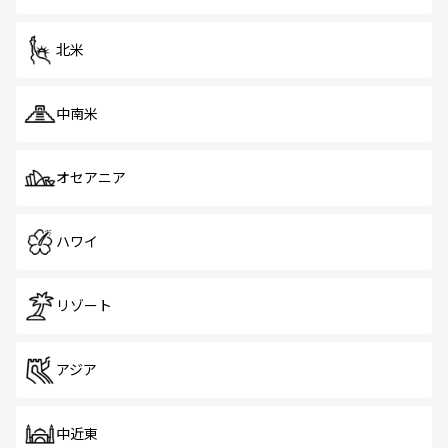
だ。訪れる人を飽きさせないシンガポールで、多様な魅力
を体感しよう。 なお、新着のシンガポール情報は
コンテン
ツ一覧
を参照してほしい。
北米
中南米
オセアニア
ハワイ
リゾート
アジア
中近東