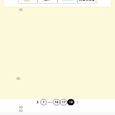
AD
AD
…
1
16
17
18
AD
AD