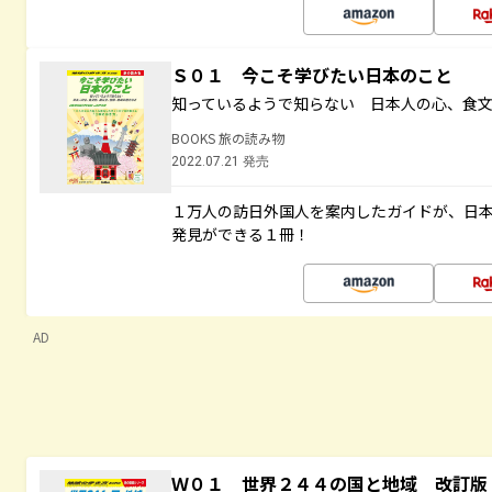
Ｓ０１ 今こそ学びたい日本のこと
知っているようで知らない 日本人の心、食
BOOKS 旅の読み物
2022.07.21 発売
１万人の訪日外国人を案内したガイドが、日
発見ができる１冊！
AD
Ｗ０１ 世界２４４の国と地域 改訂版