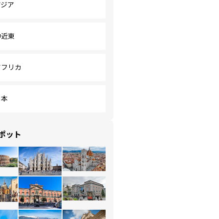
アジア
中近東
アフリカ
日本
ポット