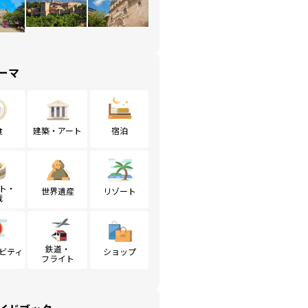
ーマ
食
建築・アート
宿泊
ト・
世界遺産
リゾート
戦
鉄道・
ビティ
ショップ
フライト