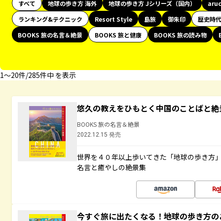
すべて
地球の歩き方 海外
地球の歩き方 Jシリーズ（国内）
aru
ランキング&テクニック
Resort Style
島旅
御朱印
歴史時
BOOKS 旅の名言＆絶景
BOOKS 旅と健康
BOOKS 旅の読み物
1〜20件/285件中 を表示
悠久の教えをひもとく中国のことばと絶
BOOKS 旅の名言＆絶景
2022.12.15 発売
世界を４０年以上歩いてきた「地球の歩き方
名言と癒やしの絶景集
今すぐ旅に出たくなる！地球の歩き方の