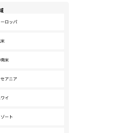
域
ヨーロッパ
北米
中南米
オセアニア
ハワイ
リゾート