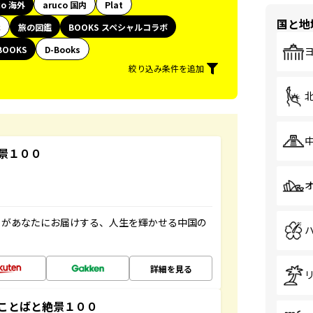
co 海外
aruco 国内
Plat
国と地
代
旅の図鑑
BOOKS スペシャルコラボ
BOOKS
D-Books
絞り込み条件を追加
景１００
」があなたにお届けする、人生を輝かせる中国の
詳細を見る
ことばと絶景１００