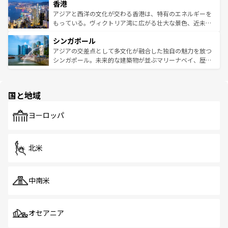
香港
とつ。フォーやバインミー、ベトナムコーヒーなどは、ぜ
の活気が交差している。北部ではチェンマイなどの山岳地
ひ現地で味わいたい。どの地域を訪れてもあたたかい人々
帯で自然と触れ合い、南部ではプーケットやクラビの美し
アジアと西洋の文化が交わる香港は、特有のエネルギーを
が旅行者を迎えてくれるので、きっと忘れられない旅にな
いビーチでリゾート気分を楽しむことができる。タイ料理
もっている。ヴィクトリア湾に広がる壮大な景色、近未来
るはずだ。 なお、新着のベトナム情報は
コンテンツ一覧
を
は世界的に有名で、屋台から高級レストランまで味覚を刺
的なアートスポット、そして歴史と現代が融合した町並
参照してほしい。
シンガポール
激する。気候は一年中温暖で、どの季節にも異なる楽しみ
み、どこを訪れても感動するはず。観光スポットが密集し
が待っている。親しみやすいタイの人々、仏教を中心とし
ており、効率よく見どころを回れるのも魅力。息をのむよ
アジアの交差点として多文化が融合した独自の魅力を放つ
た文化、そして多様な観光資源が、訪れる旅人を魅了し続
うな絶景から文化的な体験まで、香港を存分に楽しみ尽く
シンガポール。未来的な建築物が並ぶマリーナベイ、歴史
ける。 なお、新着のタイ情報は
コンテンツ一覧
を参照して
そう。 なお、新着の香港情報は
コンテンツ一覧
を参照して
と伝統を感じられるエスニックタウン、多数の緑豊かな公
ほしい。
ほしい。
園や自然保護区など、自然が調和した近代的な景観と文化
の多様性あふれるカラフルな町は、どこを歩いても新しい
国と地域
発見がある。さらに、治安のよさや充実した公共交通機関
も、旅行者にとっては魅力的なポイント。グルメも豊富
で、ホーカーズは地元の風情を楽しめる外せないスポット
ヨーロッパ
だ。訪れる人を飽きさせないシンガポールで、多様な魅力
を体感しよう。 なお、新着のシンガポール情報は
コンテン
ツ一覧
を参照してほしい。
北米
中南米
オセアニア