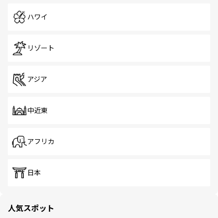
ハワイ
リゾート
アジア
中近東
アフリカ
日本
人気スポット