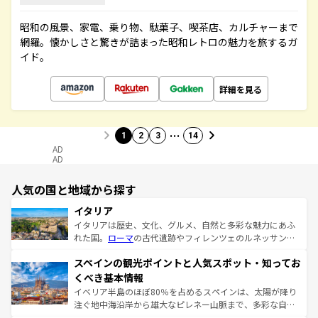
昭和の風景、家電、乗り物、駄菓子、喫茶店、カルチャーまで
網羅。懐かしさと驚きが詰まった昭和レトロの魅力を旅するガ
イド。
詳細を見る
…
1
2
3
14
AD
AD
人気の国と地域から探す
イタリア
イタリアは歴史、文化、グルメ、自然と多彩な魅力にあふ
れた国。
ローマ
の古代遺跡やフィレンツェのルネッサンス
美術、ヴェネツィアの運河など、歴史あるスポットはもち
スペインの観光ポイントと人気スポット・知ってお
ろん、トスカーナの美しい田園風景やアマルフィ海岸の絶
景など、自然景観も見逃せない。観光の合間には、本場の
くべき基本情報
ピザやパスタなど、絶品のイタリア料理を堪能することも
イベリア半島のほぼ80％を占めるスペインは、太陽が降り
できる。朝目覚めてから夜眠るまで、すべての瞬間を楽し
注ぐ地中海沿岸から雄大なピレネー山脈まで、多彩な自然
ませてくれるイタリアで、忘れられない旅をしてみよう！
と文化が詰まったヨーロッパ屈指の旅行先だ。多様な地域