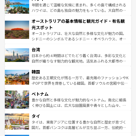
ンメントが詰まった刺激的なスポットだ。一方、アメリカ
年間を通じて温暖な気候に恵まれ、多くの島で構成される
西部には大自然が広がり、グランドキャニオンやイエロー
ハワイは、どの島も独自の魅力をもっている。大自然の神
ストーン国立公園といった絶景が堪能できる。さらに、南
秘を感じたいなら、火山が生み出した壮大な景観を誇るハ
オーストラリアの基本情報と観光ガイド・有名観
部のニューオーリンズでは、音楽と美食が融合した独特の
ワイ島は見逃せない。また、定番の観光地といえばオアフ
文化が魅力。旅行者はアメリカの各地域で異なる魅力を楽
島だが、静かな自然を求めるならマウイ島やカウアイ島が
光スポット
しみながら、その多様性と豊かな歴史を感じることができ
おすすめ。エメラルドグリーンに輝く海をはじめ、豊かな
オーストラリアは、壮大な自然と多様な文化が魅力の国。
るだろう。車でのロードトリップや列車の旅も、アメリカ
文化や歴史が息づいている。「アロハスピリット」と呼ば
シドニーのシンボルであるシドニー・オペラハウス、オー
ならではの贅沢な旅のスタイルだ。 なお、新着のアメリカ
れるおもてなしの心で訪れる人々を迎えてくれるハワイの
ストラリア東海岸北部に広がる大サンゴ礁地帯グレートバ
情報は
コンテンツ一覧
を参照してほしい。
人々、おいしいローカルフードやハワイアンミュージッ
台湾
リアリーフや大陸中央部にそびえるウルル（エアーズロッ
ク、伝統的なフラダンスなど、すべてがハワイの魅力を彩
ク）、タスマニアの美しい原生林やケアンズの熱帯雨林な
日本から約４時間ほどでたどり着く台湾は、多彩な文化と
っている。訪れるたびに新しい発見と感動が待っているハ
ど、見どころがたくさん。また、カフェやワイン、オージ
自然が織りなす魅力的な観光地。活気あふれる大都市の台
ワイを、存分に味わってほしい。 なお、新着のハワイ情報
ービーフなどの食文化も豊かで、美味しいものであふれて
北やノスタルジックな町並みが人気な九份（ジォウフェ
は
コンテンツ一覧
を参照してほしい。
韓国
いる。アクティビティも充実しており、サーフィンやダイ
ン）、静ひつな山岳地帯である台湾東部など、都市の喧騒
ビング、ハイキングなど、アウトドア好きにはたまらな
と山間の静けさが共存しており、訪れる人に新しい発見と
歴史ある王朝文化が残る一方で、最先端のファッションやK
い。オーストラリアの多彩な魅力を存分に味わいつくそ
驚きをもたらしてくれる。また、奥深い台湾の食文化も魅
-POPで世界を席巻している韓国。首都ソウルの宮殿や伝統
う。 なお、新着のオーストラリア情報は
コンテンツ一覧
を
力で、夜市などの屋台グルメから高級料理、ヘルシーで美
家屋が並ぶエリアでは韓国の歴史と文化に浸ることがで
参照してほしい。
ベトナム
容にもいいと評判のスイーツなど、バラエティ豊かな料理
き、地方に足を延ばせば四季折々の自然美を楽しむことが
が味わえる。 なお、新着の台湾情報は
コンテンツ一覧
を参
できる。そして、キムチや焼肉、絶品のストリートフード
豊かな自然と多様な文化が魅力的なベトナム。南北に細長
照してほしい。
まで、さまざまな韓国料理が待っている。夜には、韓国な
く伸びる国土には、広大な田園風景や青々とした山々、世
らではのナイトライフも堪能できる。あたたかいホスピタ
界遺産に登録された壮大な自然景観が点在し、都市部では
タイ
リティに包まれながら、韓国の多彩な魅力を心ゆくまで味
急速な発展と共に伝統が息づく。ハノイの古い町並みやホ
わってみてほしい。 なお、新着の韓国情報は
コンテンツ一
ーチミン市のフランス統治時代の建物も、独特の雰囲気を
タイは、東南アジアに位置する豊かな自然と歴史が息づく
覧
を参照してほしい。
醸し出している。また、バラエティの豊かさとおいしさで
国だ。首都バンコクは高層ビルが立ち並ぶ一方、伝統的な
世界中の食通を魅了してやまないベトナム料理も魅力のひ
寺院や市場がいたるところに点在し、古きよき文化と現代