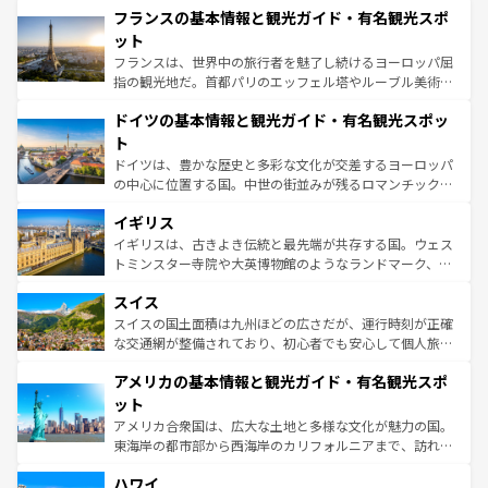
なお、新着のイタリア情報は
コンテンツ一覧
を参照してほ
フランスの基本情報と観光ガイド・有名観光スポ
文化が根付くこの国では、情熱的なフラメンコ、熱気あふ
しい。
れる闘牛、そして美味しいタパスが生活の一部となってい
ット
る。首都マドリードの洗練された雰囲気や、バルセロナの
フランスは、世界中の旅行者を魅了し続けるヨーロッパ屈
アートに溢れた街角から、地方では古代ローマ遺跡や中世
指の観光地だ。首都パリのエッフェル塔やルーブル美術館
の城塞都市、穏やかなビーチリゾートまで多彩な表情を見
といった象徴的なスポットから、田舎町の古風な美しさま
せる。地方によって風土や気候が異なるスペインはその個
ドイツの基本情報と観光ガイド・有名観光スポッ
で、幅広い魅力が詰まっている。華麗な宮殿、歴史的な大
性で訪れる人を魅了する。 なお、新着のスペイン情報は
コ
聖堂、美しいビーチ、そして豊かな自然が、訪れる者を心
ト
ンテンツ一覧
を参照してほしい。
から魅了する。また、フランスは美食の国としても知ら
ドイツは、豊かな歴史と多彩な文化が交差するヨーロッパ
れ、フランス料理はユネスコ無形文化遺産にも登録されて
の中心に位置する国。中世の街並みが残るロマンチック街
いる。シャンパンの発祥地であるランス、プロヴァンスの
道から、未来を先取りするようなモダンな都市まで多様な
香り高いラベンダー畑など、多彩な楽しみ方が可能だ。さ
イギリス
顔を持つこの国は、どこを歩いても飽きることがない。ベ
らに、パリ以外の地域にも魅力が溢れており、どの街角に
ルリンの文化的活気、バイエルン州のアルプスの絶景、そ
イギリスは、古きよき伝統と最先端が共存する国。ウェス
も豊かな歴史と文化が息づいている。パリ以外の個性あふ
してライン川沿いのワイン畑といった風景は必見。ビール
トミンスター寺院や大英博物館のようなランドマーク、歴
れる地方に足を運ぶとそれぞれで全く異なる文化を体験で
とソーセージを味わいながら地元の人と過ごす楽しい時間
史ある大学都市、美しい丘陵地帯や牧歌的な風景など、エ
きるだろう。 なお、新着のフランス情報は
コンテンツ一覧
スイス
は、お酒好きな人にはぜひ体験してほしい。 なお、新着の
リアごとに異なる魅力がある。また、優雅なアフタヌーン
を参照してほしい。
ドイツ情報は
コンテンツ一覧
を参照してほしい。
ティー、ビール好きにはたまらない英国パブ、サッカー観
スイスの国土面積は九州ほどの広さだが、運行時刻が正確
戦など、本場だからこそできる体験も豊富。イギリスを旅
な交通網が整備されており、初心者でも安心して個人旅行
して楽しみつくそう。 なお、新着のイギリス情報は
コンテ
を楽しめる。日本同様に時刻表どおりの旅が可能だ。中世
アメリカの基本情報と観光ガイド・有名観光スポ
ンツ一覧
を参照してほしい。
の建物がそのまま残る町や、スイスならではのユニークな
博物館もあり、アルプス観光だけでなく町歩きも満喫する
ット
ことができる。国民の所得が高いため物価も高いが、旅行
アメリカ合衆国は、広大な土地と多様な文化が魅力の国。
者向けの交通パス提供のサービスもあり、うまく活用すれ
東海岸の都市部から西海岸のカリフォルニアまで、訪れる
ば市内交通費無料で観光を楽しむこともできる。 なお、新
場所ごとに異なる風景と体験が待っている。ニューヨーク
着のスイス情報は
コンテンツ一覧
を参照してほしい。
ハワイ
のような巨大都市は、観光、ショッピング、エンターテイ