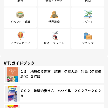
飲食
建築・アート
宿泊
イベント・観戦
世界遺産
リゾート
アクティビティ
鉄道・フライト
ショップ
新刊ガイドブック
１５ 地球の歩き方 島旅 伊豆大島 利島（伊豆諸
島①）３訂版
Ｃ０２ 地球の歩き方 ハワイ島 ２０２７～２０２
８