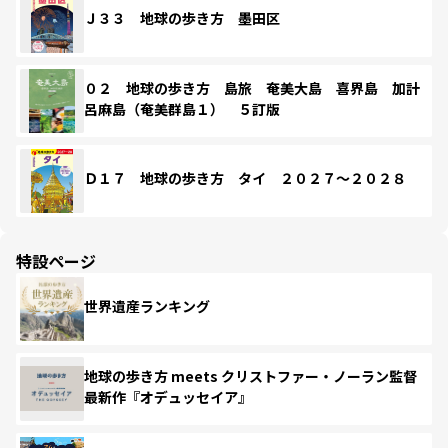
Ｊ３３ 地球の歩き方 墨田区
０２ 地球の歩き方 島旅 奄美大島 喜界島 加計
呂麻島（奄美群島１） ５訂版
Ｄ１７ 地球の歩き方 タイ ２０２７～２０２８
特設ページ
世界遺産ランキング
地球の歩き方 meets クリストファー・ノーラン監督
最新作『オデュッセイア』