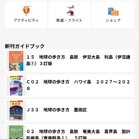
アクティビティ
鉄道・フライト
ショップ
新刊ガイドブック
１５ 地球の歩き方 島旅 伊豆大島 利島（伊豆諸
島①）３訂版
Ｃ０２ 地球の歩き方 ハワイ島 ２０２７～２０２
８
Ｊ３３ 地球の歩き方 墨田区
０２ 地球の歩き方 島旅 奄美大島 喜界島 加計
呂麻島（奄美群島１） ５訂版