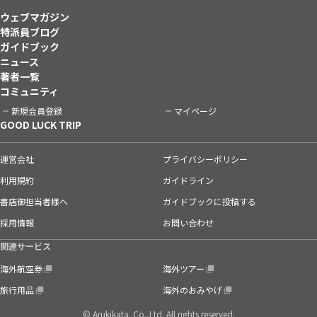
ウェブマガジン
特派員ブログ
ガイドブック
ニュース
著者一覧
コミュニティ
新規会員登録
マイページ
GOOD LUCK TRIP
運営会社
プライバシーポリシー
利用規約
ガイドライン
書店御担当者様へ
ガイドブックに投稿する
採用情報
お問い合わせ
関連サービス
海外航空券
海外ツアー
旅行用品
海外のおみやげ
© Arukikata. Co.,Ltd. All rights reserved.