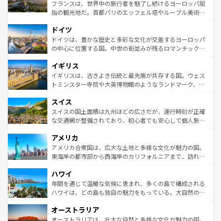
しい。
る。首都マドリードの洗練された雰囲気や、バルセロナの
フランスは、世界中の旅行者を魅了し続けるヨーロッパ屈
アートに溢れた街角から、地方では古代ローマ遺跡や中世
指の観光地だ。首都パリのエッフェル塔やルーブル美術館
の城塞都市、穏やかなビーチリゾートまで多彩な表情を見
といった象徴的なスポットから、田舎町の古風な美しさま
せる。地方によって風土や気候が異なるスペインはその個
ドイツ
で、幅広い魅力が詰まっている。華麗な宮殿、歴史的な大
性で訪れる人を魅了する。 なお、新着のスペイン情報は
コ
聖堂、美しいビーチ、そして豊かな自然が、訪れる者を心
ドイツは、豊かな歴史と多彩な文化が交差するヨーロッパ
ンテンツ一覧
を参照してほしい。
から魅了する。また、フランスは美食の国としても知ら
の中心に位置する国。中世の街並みが残るロマンチック街
れ、フランス料理はユネスコ無形文化遺産にも登録されて
道から、未来を先取りするようなモダンな都市まで多様な
イギリス
いる。シャンパンの発祥地であるランス、プロヴァンスの
顔を持つこの国は、どこを歩いても飽きることがない。ベ
香り高いラベンダー畑など、多彩な楽しみ方が可能だ。さ
ルリンの文化的活気、バイエルン州のアルプスの絶景、そ
イギリスは、古きよき伝統と最先端が共存する国。ウェス
らに、パリ以外の地域にも魅力が溢れており、どの街角に
してライン川沿いのワイン畑といった風景は必見。ビール
トミンスター寺院や大英博物館のようなランドマーク、歴
も豊かな歴史と文化が息づいている。パリ以外の個性あふ
とソーセージを味わいながら地元の人と過ごす楽しい時間
史ある大学都市、美しい丘陵地帯や牧歌的な風景など、エ
れる地方に足を運ぶとそれぞれで全く異なる文化を体験で
スイス
は、お酒好きな人にはぜひ体験してほしい。 なお、新着の
リアごとに異なる魅力がある。また、優雅なアフタヌーン
きるだろう。 なお、新着のフランス情報は
コンテンツ一覧
ドイツ情報は
コンテンツ一覧
を参照してほしい。
ティー、ビール好きにはたまらない英国パブ、サッカー観
スイスの国土面積は九州ほどの広さだが、運行時刻が正確
を参照してほしい。
戦など、本場だからこそできる体験も豊富。イギリスを旅
な交通網が整備されており、初心者でも安心して個人旅行
して楽しみつくそう。 なお、新着のイギリス情報は
コンテ
を楽しめる。日本同様に時刻表どおりの旅が可能だ。中世
アメリカ
ンツ一覧
を参照してほしい。
の建物がそのまま残る町や、スイスならではのユニークな
博物館もあり、アルプス観光だけでなく町歩きも満喫する
アメリカ合衆国は、広大な土地と多様な文化が魅力の国。
ことができる。国民の所得が高いため物価も高いが、旅行
東海岸の都市部から西海岸のカリフォルニアまで、訪れる
者向けの交通パス提供のサービスもあり、うまく活用すれ
場所ごとに異なる風景と体験が待っている。ニューヨーク
ハワイ
ば市内交通費無料で観光を楽しむこともできる。 なお、新
のような巨大都市は、観光、ショッピング、エンターテイ
着のスイス情報は
コンテンツ一覧
を参照してほしい。
ンメントが詰まった刺激的なスポットだ。一方、アメリカ
年間を通じて温暖な気候に恵まれ、多くの島で構成される
西部には大自然が広がり、グランドキャニオンやイエロー
ハワイは、どの島も独自の魅力をもっている。大自然の神
ストーン国立公園といった絶景が堪能できる。さらに、南
秘を感じたいなら、火山が生み出した壮大な景観を誇るハ
オーストラリア
部のニューオーリンズでは、音楽と美食が融合した独特の
ワイ島は見逃せない。また、定番の観光地といえばオアフ
文化が魅力。旅行者はアメリカの各地域で異なる魅力を楽
島だが、静かな自然を求めるならマウイ島やカウアイ島が
オーストラリアは、壮大な自然と多様な文化が魅力の国。