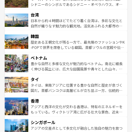
しみながら、その多様性と豊かな歴史を感じることができ
おすすめ。エメラルドグリーンに輝く海をはじめ、豊かな
シドニーのシンボルであるシドニー・オペラハウス、オー
るだろう。車でのロードトリップや列車の旅も、アメリカ
文化や歴史が息づいている。「アロハスピリット」と呼ば
ストラリア東海岸北部に広がる大サンゴ礁地帯グレートバ
ならではの贅沢な旅のスタイルだ。 なお、新着のアメリカ
台湾
れるおもてなしの心で訪れる人々を迎えてくれるハワイの
リアリーフや大陸中央部にそびえるウルル（エアーズロッ
情報は
コンテンツ一覧
を参照してほしい。
人々、おいしいローカルフードやハワイアンミュージッ
ク）、タスマニアの美しい原生林やケアンズの熱帯雨林な
日本から約４時間ほどでたどり着く台湾は、多彩な文化と
ク、伝統的なフラダンスなど、すべてがハワイの魅力を彩
ど、見どころがたくさん。また、カフェやワイン、オージ
自然が織りなす魅力的な観光地。活気あふれる大都市の台
っている。訪れるたびに新しい発見と感動が待っているハ
ービーフなどの食文化も豊かで、美味しいものであふれて
北やノスタルジックな町並みが人気な九份（ジォウフェ
ワイを、存分に味わってほしい。 なお、新着のハワイ情報
韓国
いる。アクティビティも充実しており、サーフィンやダイ
ン）、静ひつな山岳地帯である台湾東部など、都市の喧騒
は
コンテンツ一覧
を参照してほしい。
ビング、ハイキングなど、アウトドア好きにはたまらな
と山間の静けさが共存しており、訪れる人に新しい発見と
歴史ある王朝文化が残る一方で、最先端のファッションやK
い。オーストラリアの多彩な魅力を存分に味わいつくそ
驚きをもたらしてくれる。また、奥深い台湾の食文化も魅
-POPで世界を席巻している韓国。首都ソウルの宮殿や伝統
う。 なお、新着のオーストラリア情報は
コンテンツ一覧
を
力で、夜市などの屋台グルメから高級料理、ヘルシーで美
家屋が並ぶエリアでは韓国の歴史と文化に浸ることがで
参照してほしい。
ベトナム
容にもいいと評判のスイーツなど、バラエティ豊かな料理
き、地方に足を延ばせば四季折々の自然美を楽しむことが
が味わえる。 なお、新着の台湾情報は
コンテンツ一覧
を参
できる。そして、キムチや焼肉、絶品のストリートフード
豊かな自然と多様な文化が魅力的なベトナム。南北に細長
照してほしい。
まで、さまざまな韓国料理が待っている。夜には、韓国な
く伸びる国土には、広大な田園風景や青々とした山々、世
らではのナイトライフも堪能できる。あたたかいホスピタ
界遺産に登録された壮大な自然景観が点在し、都市部では
タイ
リティに包まれながら、韓国の多彩な魅力を心ゆくまで味
急速な発展と共に伝統が息づく。ハノイの古い町並みやホ
わってみてほしい。 なお、新着の韓国情報は
コンテンツ一
ーチミン市のフランス統治時代の建物も、独特の雰囲気を
タイは、東南アジアに位置する豊かな自然と歴史が息づく
覧
を参照してほしい。
醸し出している。また、バラエティの豊かさとおいしさで
国だ。首都バンコクは高層ビルが立ち並ぶ一方、伝統的な
世界中の食通を魅了してやまないベトナム料理も魅力のひ
寺院や市場がいたるところに点在し、古きよき文化と現代
香港
とつ。フォーやバインミー、ベトナムコーヒーなどは、ぜ
の活気が交差している。北部ではチェンマイなどの山岳地
ひ現地で味わいたい。どの地域を訪れてもあたたかい人々
帯で自然と触れ合い、南部ではプーケットやクラビの美し
アジアと西洋の文化が交わる香港は、特有のエネルギーを
が旅行者を迎えてくれるので、きっと忘れられない旅にな
いビーチでリゾート気分を楽しむことができる。タイ料理
もっている。ヴィクトリア湾に広がる壮大な景色、近未来
るはずだ。 なお、新着のベトナム情報は
コンテンツ一覧
を
は世界的に有名で、屋台から高級レストランまで味覚を刺
的なアートスポット、そして歴史と現代が融合した町並
参照してほしい。
シンガポール
激する。気候は一年中温暖で、どの季節にも異なる楽しみ
み、どこを訪れても感動するはず。観光スポットが密集し
が待っている。親しみやすいタイの人々、仏教を中心とし
ており、効率よく見どころを回れるのも魅力。息をのむよ
アジアの交差点として多文化が融合した独自の魅力を放つ