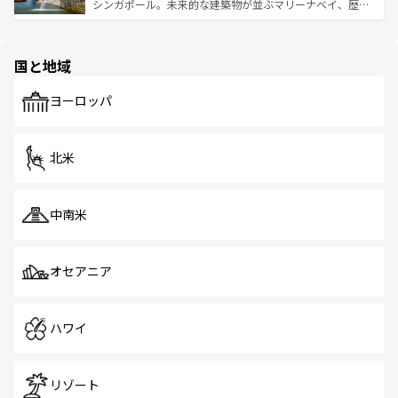
た文化、そして多様な観光資源が、訪れる旅人を魅了し続
うな絶景から文化的な体験まで、香港を存分に楽しみ尽く
シンガポール。未来的な建築物が並ぶマリーナベイ、歴史
ける。 なお、新着のタイ情報は
コンテンツ一覧
を参照して
そう。 なお、新着の香港情報は
コンテンツ一覧
を参照して
と伝統を感じられるエスニックタウン、多数の緑豊かな公
ほしい。
ほしい。
園や自然保護区など、自然が調和した近代的な景観と文化
の多様性あふれるカラフルな町は、どこを歩いても新しい
国と地域
発見がある。さらに、治安のよさや充実した公共交通機関
も、旅行者にとっては魅力的なポイント。グルメも豊富
で、ホーカーズは地元の風情を楽しめる外せないスポット
ヨーロッパ
だ。訪れる人を飽きさせないシンガポールで、多様な魅力
を体感しよう。 なお、新着のシンガポール情報は
コンテン
ツ一覧
を参照してほしい。
北米
中南米
オセアニア
ハワイ
リゾート