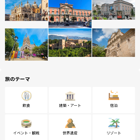
旅のテーマ
飲食
建築・アート
宿泊
イベント・観戦
世界遺産
リゾート