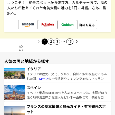
ようこそ！ 絶景スポットから遊び方、カルチャーまで、島の
人たちが教えてくれた奄美大島の魅力を1冊に凝縮。さあ、島
旅へ。
詳細を見る
…
1
2
3
13
AD
AD
人気の国と地域から探す
イタリア
イタリアは歴史、文化、グルメ、自然と多彩な魅力にあふ
れた国。
ローマ
の古代遺跡やフィレンツェのルネッサンス
美術、ヴェネツィアの運河など、歴史あるスポットはもち
スペイン
ろん、トスカーナの美しい田園風景やアマルフィ海岸の絶
景など、自然景観も見逃せない。観光の合間には、本場の
イベリア半島のほぼ80％を占めるスペインは、太陽が降り
ピザやパスタなど、絶品のイタリア料理を堪能することも
注ぐ地中海沿岸から雄大なピレネー山脈まで、多彩な自然
できる。朝目覚めてから夜眠るまで、すべての瞬間を楽し
と文化が詰まったヨーロッパ屈指の旅行先だ。多様な地域
フランスの基本情報と観光ガイド・有名観光スポ
ませてくれるイタリアで、忘れられない旅をしてみよう！
文化が根付くこの国では、情熱的なフラメンコ、熱気あふ
なお、新着のイタリア情報は
コンテンツ一覧
を参照してほ
れる闘牛、そして美味しいタパスが生活の一部となってい
ット