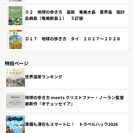
０２ 地球の歩き方 島旅 奄美大島 喜界島 加計
呂麻島（奄美群島１） ５訂版
Ｄ１７ 地球の歩き方 タイ ２０２７～２０２８
特設ページ
世界遺産ランキング
地球の歩き方 meets クリストファー・ノーラン監督
最新作『オデュッセイア』
準備も滞在もスマートに！ トラベルハック2026