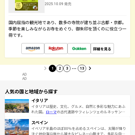
2025.10.09 発売
国内屈指の観光地であり、数多の寺院が建ち並ぶ古都・京都。
季節を楽しみながらお寺をめぐり、御朱印を頂くのに役立つ一
冊です。
詳細を見る
…
1
2
3
13
AD
AD
人気の国と地域から探す
イタリア
イタリアは歴史、文化、グルメ、自然と多彩な魅力にあふ
れた国。
ローマ
の古代遺跡やフィレンツェのルネッサンス
美術、ヴェネツィアの運河など、歴史あるスポットはもち
スペイン
ろん、トスカーナの美しい田園風景やアマルフィ海岸の絶
景など、自然景観も見逃せない。観光の合間には、本場の
イベリア半島のほぼ80％を占めるスペインは、太陽が降り
ピザやパスタなど、絶品のイタリア料理を堪能することも
注ぐ地中海沿岸から雄大なピレネー山脈まで、多彩な自然