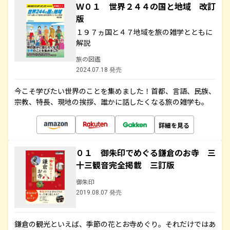
Ｗ０１ 世界２４４の国と地域 改訂
版
１９７ヵ国と４７地域を旅の雑学とともに
解説
旅の図鑑
2024.07.18 発売
今こそ学びたい世界のことを集めました！首都、言語、民族、
宗教、特長、現地の挨拶、誰かに話したくなる旅の雑学も。
詳細を見る
０１ 御朱印でめぐる鎌倉のお寺 三
十三観音完全掲載 三訂版
御朱印
2019.08.07 発売
鎌倉の観光といえば、季節の花とお寺めぐり。それだけではあ