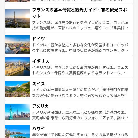
できる。朝目覚めてから夜眠るまで、すべての瞬間を楽し
と文化が詰まったヨーロッパ屈指の旅行先だ。多様な地域
フランスの基本情報と観光ガイド・有名観光スポ
ませてくれるイタリアで、忘れられない旅をしてみよう！
文化が根付くこの国では、情熱的なフラメンコ、熱気あふ
なお、新着のイタリア情報は
コンテンツ一覧
を参照してほ
れる闘牛、そして美味しいタパスが生活の一部となってい
ット
しい。
る。首都マドリードの洗練された雰囲気や、バルセロナの
フランスは、世界中の旅行者を魅了し続けるヨーロッパ屈
アートに溢れた街角から、地方では古代ローマ遺跡や中世
指の観光地だ。首都パリのエッフェル塔やルーブル美術館
の城塞都市、穏やかなビーチリゾートまで多彩な表情を見
といった象徴的なスポットから、田舎町の古風な美しさま
せる。地方によって風土や気候が異なるスペインはその個
ドイツ
で、幅広い魅力が詰まっている。華麗な宮殿、歴史的な大
性で訪れる人を魅了する。 なお、新着のスペイン情報は
コ
聖堂、美しいビーチ、そして豊かな自然が、訪れる者を心
ドイツは、豊かな歴史と多彩な文化が交差するヨーロッパ
ンテンツ一覧
を参照してほしい。
から魅了する。また、フランスは美食の国としても知ら
の中心に位置する国。中世の街並みが残るロマンチック街
れ、フランス料理はユネスコ無形文化遺産にも登録されて
道から、未来を先取りするようなモダンな都市まで多様な
イギリス
いる。シャンパンの発祥地であるランス、プロヴァンスの
顔を持つこの国は、どこを歩いても飽きることがない。ベ
香り高いラベンダー畑など、多彩な楽しみ方が可能だ。さ
ルリンの文化的活気、バイエルン州のアルプスの絶景、そ
イギリスは、古きよき伝統と最先端が共存する国。ウェス
らに、パリ以外の地域にも魅力が溢れており、どの街角に
してライン川沿いのワイン畑といった風景は必見。ビール
トミンスター寺院や大英博物館のようなランドマーク、歴
も豊かな歴史と文化が息づいている。パリ以外の個性あふ
とソーセージを味わいながら地元の人と過ごす楽しい時間
史ある大学都市、美しい丘陵地帯や牧歌的な風景など、エ
れる地方に足を運ぶとそれぞれで全く異なる文化を体験で
スイス
は、お酒好きな人にはぜひ体験してほしい。 なお、新着の
リアごとに異なる魅力がある。また、優雅なアフタヌーン
きるだろう。 なお、新着のフランス情報は
コンテンツ一覧
ドイツ情報は
コンテンツ一覧
を参照してほしい。
ティー、ビール好きにはたまらない英国パブ、サッカー観
スイスの国土面積は九州ほどの広さだが、運行時刻が正確
を参照してほしい。
戦など、本場だからこそできる体験も豊富。イギリスを旅
な交通網が整備されており、初心者でも安心して個人旅行
して楽しみつくそう。 なお、新着のイギリス情報は
コンテ
を楽しめる。日本同様に時刻表どおりの旅が可能だ。中世
アメリカ
ンツ一覧
を参照してほしい。
の建物がそのまま残る町や、スイスならではのユニークな
博物館もあり、アルプス観光だけでなく町歩きも満喫する
アメリカ合衆国は、広大な土地と多様な文化が魅力の国。
ことができる。国民の所得が高いため物価も高いが、旅行
東海岸の都市部から西海岸のカリフォルニアまで、訪れる
者向けの交通パス提供のサービスもあり、うまく活用すれ
場所ごとに異なる風景と体験が待っている。ニューヨーク
ハワイ
ば市内交通費無料で観光を楽しむこともできる。 なお、新
のような巨大都市は、観光、ショッピング、エンターテイ
着のスイス情報は
コンテンツ一覧
を参照してほしい。
ンメントが詰まった刺激的なスポットだ。一方、アメリカ
年間を通じて温暖な気候に恵まれ、多くの島で構成される