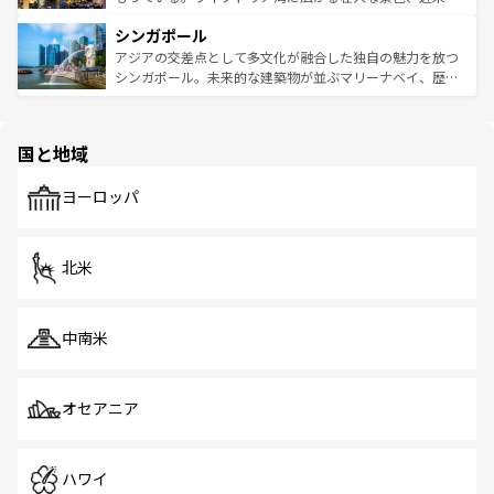
るはずだ。 なお、新着のベトナム情報は
コンテンツ一覧
を
は世界的に有名で、屋台から高級レストランまで味覚を刺
的なアートスポット、そして歴史と現代が融合した町並
参照してほしい。
シンガポール
激する。気候は一年中温暖で、どの季節にも異なる楽しみ
み、どこを訪れても感動するはず。観光スポットが密集し
が待っている。親しみやすいタイの人々、仏教を中心とし
ており、効率よく見どころを回れるのも魅力。息をのむよ
アジアの交差点として多文化が融合した独自の魅力を放つ
た文化、そして多様な観光資源が、訪れる旅人を魅了し続
うな絶景から文化的な体験まで、香港を存分に楽しみ尽く
シンガポール。未来的な建築物が並ぶマリーナベイ、歴史
ける。 なお、新着のタイ情報は
コンテンツ一覧
を参照して
そう。 なお、新着の香港情報は
コンテンツ一覧
を参照して
と伝統を感じられるエスニックタウン、多数の緑豊かな公
ほしい。
ほしい。
園や自然保護区など、自然が調和した近代的な景観と文化
の多様性あふれるカラフルな町は、どこを歩いても新しい
国と地域
発見がある。さらに、治安のよさや充実した公共交通機関
も、旅行者にとっては魅力的なポイント。グルメも豊富
で、ホーカーズは地元の風情を楽しめる外せないスポット
ヨーロッパ
だ。訪れる人を飽きさせないシンガポールで、多様な魅力
を体感しよう。 なお、新着のシンガポール情報は
コンテン
ツ一覧
を参照してほしい。
北米
中南米
オセアニア
ハワイ