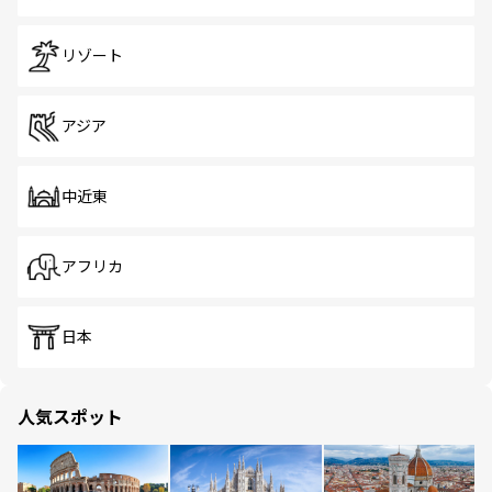
リゾート
アジア
中近東
アフリカ
日本
人気スポット