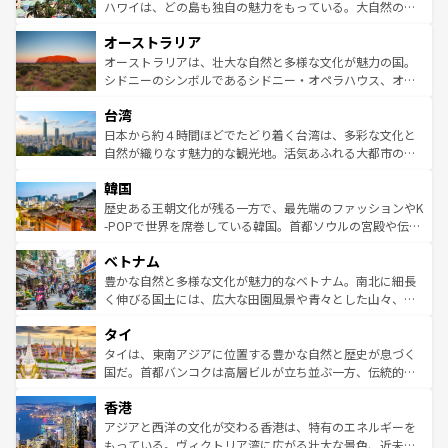
西部には大自然が広がり、グランドキャニオンやイエロー
ハワイは、どの島も独自の魅力をもっている。大自然の神
ストーン国立公園といった絶景が堪能できる。さらに、南
秘を感じたいなら、火山が生み出した壮大な景観を誇るハ
オーストラリア
部のニューオーリンズでは、音楽と美食が融合した独特の
ワイ島は見逃せない。また、定番の観光地といえばオアフ
文化が魅力。旅行者はアメリカの各地域で異なる魅力を楽
島だが、静かな自然を求めるならマウイ島やカウアイ島が
オーストラリアは、壮大な自然と多様な文化が魅力の国。
しみながら、その多様性と豊かな歴史を感じることができ
おすすめ。エメラルドグリーンに輝く海をはじめ、豊かな
シドニーのシンボルであるシドニー・オペラハウス、オー
るだろう。車でのロードトリップや列車の旅も、アメリカ
文化や歴史が息づいている。「アロハスピリット」と呼ば
ストラリア東海岸北部に広がる大サンゴ礁地帯グレートバ
ならではの贅沢な旅のスタイルだ。 なお、新着のアメリカ
台湾
れるおもてなしの心で訪れる人々を迎えてくれるハワイの
リアリーフや大陸中央部にそびえるウルル（エアーズロッ
情報は
コンテンツ一覧
を参照してほしい。
人々、おいしいローカルフードやハワイアンミュージッ
ク）、タスマニアの美しい原生林やケアンズの熱帯雨林な
日本から約４時間ほどでたどり着く台湾は、多彩な文化と
ク、伝統的なフラダンスなど、すべてがハワイの魅力を彩
ど、見どころがたくさん。また、カフェやワイン、オージ
自然が織りなす魅力的な観光地。活気あふれる大都市の台
っている。訪れるたびに新しい発見と感動が待っているハ
ービーフなどの食文化も豊かで、美味しいものであふれて
北やノスタルジックな町並みが人気な九份（ジォウフェ
ワイを、存分に味わってほしい。 なお、新着のハワイ情報
韓国
いる。アクティビティも充実しており、サーフィンやダイ
ン）、静ひつな山岳地帯である台湾東部など、都市の喧騒
は
コンテンツ一覧
を参照してほしい。
ビング、ハイキングなど、アウトドア好きにはたまらな
と山間の静けさが共存しており、訪れる人に新しい発見と
歴史ある王朝文化が残る一方で、最先端のファッションやK
い。オーストラリアの多彩な魅力を存分に味わいつくそ
驚きをもたらしてくれる。また、奥深い台湾の食文化も魅
-POPで世界を席巻している韓国。首都ソウルの宮殿や伝統
う。 なお、新着のオーストラリア情報は
コンテンツ一覧
を
力で、夜市などの屋台グルメから高級料理、ヘルシーで美
家屋が並ぶエリアでは韓国の歴史と文化に浸ることがで
参照してほしい。
ベトナム
容にもいいと評判のスイーツなど、バラエティ豊かな料理
き、地方に足を延ばせば四季折々の自然美を楽しむことが
が味わえる。 なお、新着の台湾情報は
コンテンツ一覧
を参
できる。そして、キムチや焼肉、絶品のストリートフード
豊かな自然と多様な文化が魅力的なベトナム。南北に細長
照してほしい。
まで、さまざまな韓国料理が待っている。夜には、韓国な
く伸びる国土には、広大な田園風景や青々とした山々、世
らではのナイトライフも堪能できる。あたたかいホスピタ
界遺産に登録された壮大な自然景観が点在し、都市部では
タイ
リティに包まれながら、韓国の多彩な魅力を心ゆくまで味
急速な発展と共に伝統が息づく。ハノイの古い町並みやホ
わってみてほしい。 なお、新着の韓国情報は
コンテンツ一
ーチミン市のフランス統治時代の建物も、独特の雰囲気を
タイは、東南アジアに位置する豊かな自然と歴史が息づく
覧
を参照してほしい。
醸し出している。また、バラエティの豊かさとおいしさで
国だ。首都バンコクは高層ビルが立ち並ぶ一方、伝統的な
世界中の食通を魅了してやまないベトナム料理も魅力のひ
寺院や市場がいたるところに点在し、古きよき文化と現代
香港
とつ。フォーやバインミー、ベトナムコーヒーなどは、ぜ
の活気が交差している。北部ではチェンマイなどの山岳地
ひ現地で味わいたい。どの地域を訪れてもあたたかい人々
帯で自然と触れ合い、南部ではプーケットやクラビの美し
アジアと西洋の文化が交わる香港は、特有のエネルギーを
が旅行者を迎えてくれるので、きっと忘れられない旅にな
いビーチでリゾート気分を楽しむことができる。タイ料理
もっている。ヴィクトリア湾に広がる壮大な景色、近未来