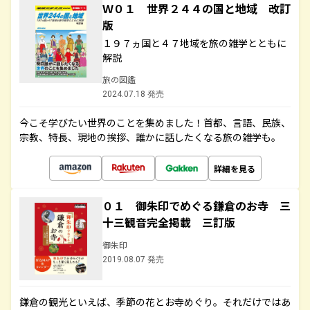
Ｗ０１ 世界２４４の国と地域 改訂
版
１９７ヵ国と４７地域を旅の雑学とともに
解説
旅の図鑑
2024.07.18 発売
今こそ学びたい世界のことを集めました！首都、言語、民族、
宗教、特長、現地の挨拶、誰かに話したくなる旅の雑学も。
詳細を見る
０１ 御朱印でめぐる鎌倉のお寺 三
十三観音完全掲載 三訂版
御朱印
2019.08.07 発売
鎌倉の観光といえば、季節の花とお寺めぐり。それだけではあ