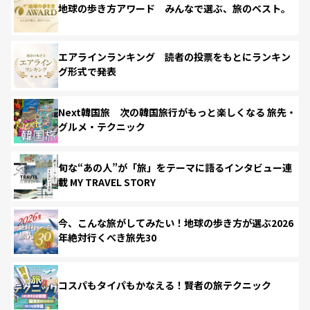
地球の歩き方アワード みんなで選ぶ、旅のベスト。
エアラインランキング 読者の投票をもとにランキン
グ形式で発表
Next韓国旅 次の韓国旅行がもっと楽しくなる 旅先・
グルメ・テクニック
旬な“あの人”が「旅」をテーマに語るインタビュー連
載 MY TRAVEL STORY
今、こんな旅がしてみたい！地球の歩き方が選ぶ2026
年絶対行くべき旅先30
コスパもタイパもかなえる！賢者の旅テクニック