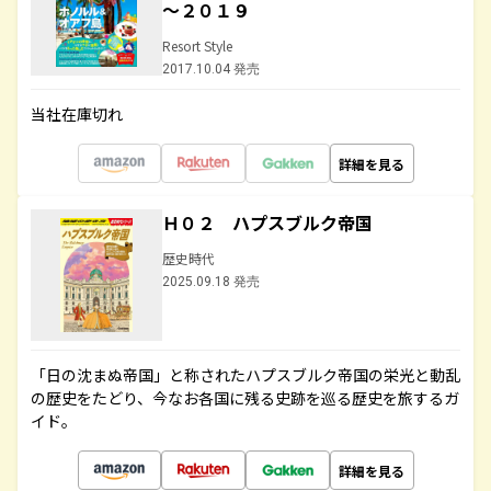
～２０１９
Resort Style
2017.10.04 発売
当社在庫切れ
詳細を見る
Ｈ０２ ハプスブルク帝国
歴史時代
2025.09.18 発売
「日の沈まぬ帝国」と称されたハプスブルク帝国の栄光と動乱
の歴史をたどり、今なお各国に残る史跡を巡る歴史を旅するガ
イド。
詳細を見る