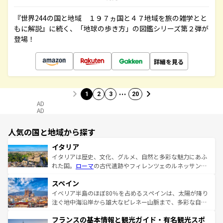
『世界244の国と地域 １９７ヵ国と４７地域を旅の雑学とと
もに解説』に続く、「地球の歩き方」の図鑑シリーズ第２弾が
登場！
詳細を見る
…
1
2
3
20
AD
AD
人気の国と地域から探す
イタリア
イタリアは歴史、文化、グルメ、自然と多彩な魅力にあふ
れた国。
ローマ
の古代遺跡やフィレンツェのルネッサンス
美術、ヴェネツィアの運河など、歴史あるスポットはもち
スペイン
ろん、トスカーナの美しい田園風景やアマルフィ海岸の絶
景など、自然景観も見逃せない。観光の合間には、本場の
イベリア半島のほぼ80％を占めるスペインは、太陽が降り
ピザやパスタなど、絶品のイタリア料理を堪能することも
注ぐ地中海沿岸から雄大なピレネー山脈まで、多彩な自然
できる。朝目覚めてから夜眠るまで、すべての瞬間を楽し
と文化が詰まったヨーロッパ屈指の旅行先だ。多様な地域
フランスの基本情報と観光ガイド・有名観光スポ
ませてくれるイタリアで、忘れられない旅をしてみよう！
文化が根付くこの国では、情熱的なフラメンコ、熱気あふ