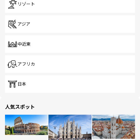
リゾート
アジア
中近東
アフリカ
日本
人気スポット