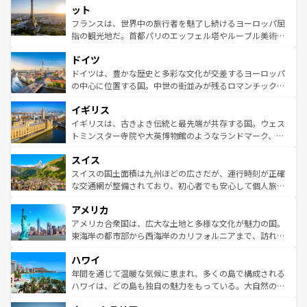
なお、新着のイタリア情報は
コンテンツ一覧
を参照してほ
れる闘牛、そして美味しいタパスが生活の一部となってい
ット
しい。
る。首都マドリードの洗練された雰囲気や、バルセロナの
フランスは、世界中の旅行者を魅了し続けるヨーロッパ屈
アートに溢れた街角から、地方では古代ローマ遺跡や中世
指の観光地だ。首都パリのエッフェル塔やルーブル美術館
の城塞都市、穏やかなビーチリゾートまで多彩な表情を見
といった象徴的なスポットから、田舎町の古風な美しさま
せる。地方によって風土や気候が異なるスペインはその個
ドイツ
で、幅広い魅力が詰まっている。華麗な宮殿、歴史的な大
性で訪れる人を魅了する。 なお、新着のスペイン情報は
コ
聖堂、美しいビーチ、そして豊かな自然が、訪れる者を心
ドイツは、豊かな歴史と多彩な文化が交差するヨーロッパ
ンテンツ一覧
を参照してほしい。
から魅了する。また、フランスは美食の国としても知ら
の中心に位置する国。中世の街並みが残るロマンチック街
れ、フランス料理はユネスコ無形文化遺産にも登録されて
道から、未来を先取りするようなモダンな都市まで多様な
イギリス
いる。シャンパンの発祥地であるランス、プロヴァンスの
顔を持つこの国は、どこを歩いても飽きることがない。ベ
香り高いラベンダー畑など、多彩な楽しみ方が可能だ。さ
ルリンの文化的活気、バイエルン州のアルプスの絶景、そ
イギリスは、古きよき伝統と最先端が共存する国。ウェス
らに、パリ以外の地域にも魅力が溢れており、どの街角に
してライン川沿いのワイン畑といった風景は必見。ビール
トミンスター寺院や大英博物館のようなランドマーク、歴
も豊かな歴史と文化が息づいている。パリ以外の個性あふ
とソーセージを味わいながら地元の人と過ごす楽しい時間
史ある大学都市、美しい丘陵地帯や牧歌的な風景など、エ
れる地方に足を運ぶとそれぞれで全く異なる文化を体験で
スイス
は、お酒好きな人にはぜひ体験してほしい。 なお、新着の
リアごとに異なる魅力がある。また、優雅なアフタヌーン
きるだろう。 なお、新着のフランス情報は
コンテンツ一覧
ドイツ情報は
コンテンツ一覧
を参照してほしい。
ティー、ビール好きにはたまらない英国パブ、サッカー観
スイスの国土面積は九州ほどの広さだが、運行時刻が正確
を参照してほしい。
戦など、本場だからこそできる体験も豊富。イギリスを旅
な交通網が整備されており、初心者でも安心して個人旅行
して楽しみつくそう。 なお、新着のイギリス情報は
コンテ
を楽しめる。日本同様に時刻表どおりの旅が可能だ。中世
アメリカ
ンツ一覧
を参照してほしい。
の建物がそのまま残る町や、スイスならではのユニークな
博物館もあり、アルプス観光だけでなく町歩きも満喫する
アメリカ合衆国は、広大な土地と多様な文化が魅力の国。
ことができる。国民の所得が高いため物価も高いが、旅行
東海岸の都市部から西海岸のカリフォルニアまで、訪れる
者向けの交通パス提供のサービスもあり、うまく活用すれ
場所ごとに異なる風景と体験が待っている。ニューヨーク
ハワイ
ば市内交通費無料で観光を楽しむこともできる。 なお、新
のような巨大都市は、観光、ショッピング、エンターテイ
着のスイス情報は
コンテンツ一覧
を参照してほしい。
ンメントが詰まった刺激的なスポットだ。一方、アメリカ
年間を通じて温暖な気候に恵まれ、多くの島で構成される
西部には大自然が広がり、グランドキャニオンやイエロー
ハワイは、どの島も独自の魅力をもっている。大自然の神
ストーン国立公園といった絶景が堪能できる。さらに、南
秘を感じたいなら、火山が生み出した壮大な景観を誇るハ