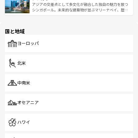
が待っている。親しみやすいタイの人々、仏教を中心とし
ており、効率よく見どころを回れるのも魅力。息をのむよ
アジアの交差点として多文化が融合した独自の魅力を放つ
た文化、そして多様な観光資源が、訪れる旅人を魅了し続
うな絶景から文化的な体験まで、香港を存分に楽しみ尽く
シンガポール。未来的な建築物が並ぶマリーナベイ、歴史
ける。 なお、新着のタイ情報は
コンテンツ一覧
を参照して
そう。 なお、新着の香港情報は
コンテンツ一覧
を参照して
と伝統を感じられるエスニックタウン、多数の緑豊かな公
ほしい。
ほしい。
園や自然保護区など、自然が調和した近代的な景観と文化
の多様性あふれるカラフルな町は、どこを歩いても新しい
国と地域
発見がある。さらに、治安のよさや充実した公共交通機関
も、旅行者にとっては魅力的なポイント。グルメも豊富
で、ホーカーズは地元の風情を楽しめる外せないスポット
ヨーロッパ
だ。訪れる人を飽きさせないシンガポールで、多様な魅力
を体感しよう。 なお、新着のシンガポール情報は
コンテン
ツ一覧
を参照してほしい。
北米
中南米
オセアニア
ハワイ