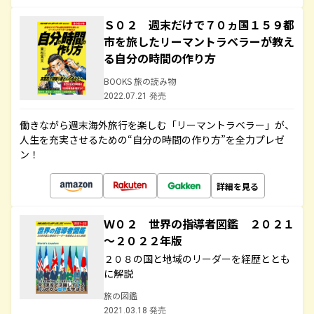
Ｓ０２ 週末だけで７０ヵ国１５９都
市を旅したリーマントラベラーが教え
る自分の時間の作り方
BOOKS 旅の読み物
2022.07.21 発売
働きながら週末海外旅行を楽しむ「リーマントラベラー」が、
人生を充実させるための“自分の時間の作り方”を全力プレゼ
ン！
詳細を見る
Ｗ０２ 世界の指導者図鑑 ２０２１
～２０２２年版
２０８の国と地域のリーダーを経歴ととも
に解説
旅の図鑑
2021.03.18 発売