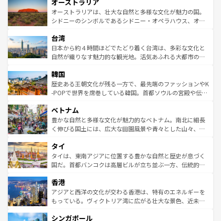
オーストラリア
部のニューオーリンズでは、音楽と美食が融合した独特の
ワイ島は見逃せない。また、定番の観光地といえばオアフ
文化が魅力。旅行者はアメリカの各地域で異なる魅力を楽
島だが、静かな自然を求めるならマウイ島やカウアイ島が
オーストラリアは、壮大な自然と多様な文化が魅力の国。
しみながら、その多様性と豊かな歴史を感じることができ
おすすめ。エメラルドグリーンに輝く海をはじめ、豊かな
シドニーのシンボルであるシドニー・オペラハウス、オー
るだろう。車でのロードトリップや列車の旅も、アメリカ
文化や歴史が息づいている。「アロハスピリット」と呼ば
ストラリア東海岸北部に広がる大サンゴ礁地帯グレートバ
ならではの贅沢な旅のスタイルだ。 なお、新着のアメリカ
台湾
れるおもてなしの心で訪れる人々を迎えてくれるハワイの
リアリーフや大陸中央部にそびえるウルル（エアーズロッ
情報は
コンテンツ一覧
を参照してほしい。
人々、おいしいローカルフードやハワイアンミュージッ
ク）、タスマニアの美しい原生林やケアンズの熱帯雨林な
日本から約４時間ほどでたどり着く台湾は、多彩な文化と
ク、伝統的なフラダンスなど、すべてがハワイの魅力を彩
ど、見どころがたくさん。また、カフェやワイン、オージ
自然が織りなす魅力的な観光地。活気あふれる大都市の台
っている。訪れるたびに新しい発見と感動が待っているハ
ービーフなどの食文化も豊かで、美味しいものであふれて
北やノスタルジックな町並みが人気な九份（ジォウフェ
ワイを、存分に味わってほしい。 なお、新着のハワイ情報
韓国
いる。アクティビティも充実しており、サーフィンやダイ
ン）、静ひつな山岳地帯である台湾東部など、都市の喧騒
は
コンテンツ一覧
を参照してほしい。
ビング、ハイキングなど、アウトドア好きにはたまらな
と山間の静けさが共存しており、訪れる人に新しい発見と
歴史ある王朝文化が残る一方で、最先端のファッションやK
い。オーストラリアの多彩な魅力を存分に味わいつくそ
驚きをもたらしてくれる。また、奥深い台湾の食文化も魅
-POPで世界を席巻している韓国。首都ソウルの宮殿や伝統
う。 なお、新着のオーストラリア情報は
コンテンツ一覧
を
力で、夜市などの屋台グルメから高級料理、ヘルシーで美
家屋が並ぶエリアでは韓国の歴史と文化に浸ることがで
参照してほしい。
ベトナム
容にもいいと評判のスイーツなど、バラエティ豊かな料理
き、地方に足を延ばせば四季折々の自然美を楽しむことが
が味わえる。 なお、新着の台湾情報は
コンテンツ一覧
を参
できる。そして、キムチや焼肉、絶品のストリートフード
豊かな自然と多様な文化が魅力的なベトナム。南北に細長
照してほしい。
まで、さまざまな韓国料理が待っている。夜には、韓国な
く伸びる国土には、広大な田園風景や青々とした山々、世
らではのナイトライフも堪能できる。あたたかいホスピタ
界遺産に登録された壮大な自然景観が点在し、都市部では
タイ
リティに包まれながら、韓国の多彩な魅力を心ゆくまで味
急速な発展と共に伝統が息づく。ハノイの古い町並みやホ
わってみてほしい。 なお、新着の韓国情報は
コンテンツ一
ーチミン市のフランス統治時代の建物も、独特の雰囲気を
タイは、東南アジアに位置する豊かな自然と歴史が息づく
覧
を参照してほしい。
醸し出している。また、バラエティの豊かさとおいしさで
国だ。首都バンコクは高層ビルが立ち並ぶ一方、伝統的な
世界中の食通を魅了してやまないベトナム料理も魅力のひ
寺院や市場がいたるところに点在し、古きよき文化と現代
香港
とつ。フォーやバインミー、ベトナムコーヒーなどは、ぜ
の活気が交差している。北部ではチェンマイなどの山岳地
ひ現地で味わいたい。どの地域を訪れてもあたたかい人々
帯で自然と触れ合い、南部ではプーケットやクラビの美し
アジアと西洋の文化が交わる香港は、特有のエネルギーを
が旅行者を迎えてくれるので、きっと忘れられない旅にな
いビーチでリゾート気分を楽しむことができる。タイ料理
もっている。ヴィクトリア湾に広がる壮大な景色、近未来
るはずだ。 なお、新着のベトナム情報は
コンテンツ一覧
を
は世界的に有名で、屋台から高級レストランまで味覚を刺
的なアートスポット、そして歴史と現代が融合した町並
参照してほしい。
シンガポール
激する。気候は一年中温暖で、どの季節にも異なる楽しみ
み、どこを訪れても感動するはず。観光スポットが密集し