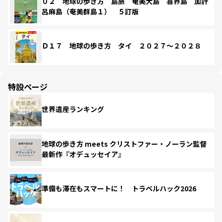
０２ 地球の歩き方 島旅 奄美大島 喜界島 加計
呂麻島（奄美群島１） ５訂版
Ｄ１７ 地球の歩き方 タイ ２０２７～２０２８
特設ページ
世界遺産ランキング
地球の歩き方 meets クリストファー・ノーラン監督
最新作『オデュッセイア』
準備も滞在もスマートに！ トラベルハック2026