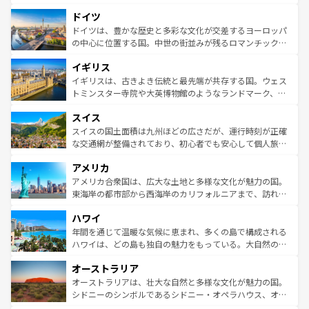
の城塞都市、穏やかなビーチリゾートまで多彩な表情を見
といった象徴的なスポットから、田舎町の古風な美しさま
せる。地方によって風土や気候が異なるスペインはその個
ドイツ
で、幅広い魅力が詰まっている。華麗な宮殿、歴史的な大
性で訪れる人を魅了する。 なお、新着のスペイン情報は
コ
聖堂、美しいビーチ、そして豊かな自然が、訪れる者を心
ドイツは、豊かな歴史と多彩な文化が交差するヨーロッパ
ンテンツ一覧
を参照してほしい。
から魅了する。また、フランスは美食の国としても知ら
の中心に位置する国。中世の街並みが残るロマンチック街
れ、フランス料理はユネスコ無形文化遺産にも登録されて
道から、未来を先取りするようなモダンな都市まで多様な
イギリス
いる。シャンパンの発祥地であるランス、プロヴァンスの
顔を持つこの国は、どこを歩いても飽きることがない。ベ
香り高いラベンダー畑など、多彩な楽しみ方が可能だ。さ
ルリンの文化的活気、バイエルン州のアルプスの絶景、そ
イギリスは、古きよき伝統と最先端が共存する国。ウェス
らに、パリ以外の地域にも魅力が溢れており、どの街角に
してライン川沿いのワイン畑といった風景は必見。ビール
トミンスター寺院や大英博物館のようなランドマーク、歴
も豊かな歴史と文化が息づいている。パリ以外の個性あふ
とソーセージを味わいながら地元の人と過ごす楽しい時間
史ある大学都市、美しい丘陵地帯や牧歌的な風景など、エ
れる地方に足を運ぶとそれぞれで全く異なる文化を体験で
スイス
は、お酒好きな人にはぜひ体験してほしい。 なお、新着の
リアごとに異なる魅力がある。また、優雅なアフタヌーン
きるだろう。 なお、新着のフランス情報は
コンテンツ一覧
ドイツ情報は
コンテンツ一覧
を参照してほしい。
ティー、ビール好きにはたまらない英国パブ、サッカー観
スイスの国土面積は九州ほどの広さだが、運行時刻が正確
を参照してほしい。
戦など、本場だからこそできる体験も豊富。イギリスを旅
な交通網が整備されており、初心者でも安心して個人旅行
して楽しみつくそう。 なお、新着のイギリス情報は
コンテ
を楽しめる。日本同様に時刻表どおりの旅が可能だ。中世
アメリカ
ンツ一覧
を参照してほしい。
の建物がそのまま残る町や、スイスならではのユニークな
博物館もあり、アルプス観光だけでなく町歩きも満喫する
アメリカ合衆国は、広大な土地と多様な文化が魅力の国。
ことができる。国民の所得が高いため物価も高いが、旅行
東海岸の都市部から西海岸のカリフォルニアまで、訪れる
者向けの交通パス提供のサービスもあり、うまく活用すれ
場所ごとに異なる風景と体験が待っている。ニューヨーク
ハワイ
ば市内交通費無料で観光を楽しむこともできる。 なお、新
のような巨大都市は、観光、ショッピング、エンターテイ
着のスイス情報は
コンテンツ一覧
を参照してほしい。
ンメントが詰まった刺激的なスポットだ。一方、アメリカ
年間を通じて温暖な気候に恵まれ、多くの島で構成される
西部には大自然が広がり、グランドキャニオンやイエロー
ハワイは、どの島も独自の魅力をもっている。大自然の神
ストーン国立公園といった絶景が堪能できる。さらに、南
秘を感じたいなら、火山が生み出した壮大な景観を誇るハ
オーストラリア
部のニューオーリンズでは、音楽と美食が融合した独特の
ワイ島は見逃せない。また、定番の観光地といえばオアフ
文化が魅力。旅行者はアメリカの各地域で異なる魅力を楽
島だが、静かな自然を求めるならマウイ島やカウアイ島が
オーストラリアは、壮大な自然と多様な文化が魅力の国。
しみながら、その多様性と豊かな歴史を感じることができ
おすすめ。エメラルドグリーンに輝く海をはじめ、豊かな
シドニーのシンボルであるシドニー・オペラハウス、オー
るだろう。車でのロードトリップや列車の旅も、アメリカ
文化や歴史が息づいている。「アロハスピリット」と呼ば
ストラリア東海岸北部に広がる大サンゴ礁地帯グレートバ