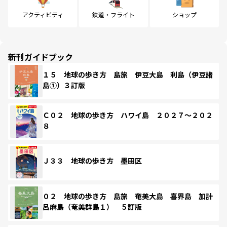
アクティビティ
鉄道・フライト
ショップ
新刊ガイドブック
１５ 地球の歩き方 島旅 伊豆大島 利島（伊豆諸
島①）３訂版
Ｃ０２ 地球の歩き方 ハワイ島 ２０２７～２０２
８
Ｊ３３ 地球の歩き方 墨田区
０２ 地球の歩き方 島旅 奄美大島 喜界島 加計
呂麻島（奄美群島１） ５訂版