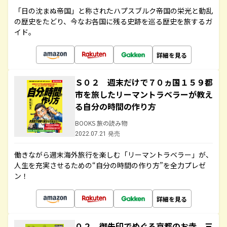
「日の沈まぬ帝国」と称されたハプスブルク帝国の栄光と動乱
の歴史をたどり、今なお各国に残る史跡を巡る歴史を旅するガ
イド。
詳細を見る
Ｓ０２ 週末だけで７０ヵ国１５９都
市を旅したリーマントラベラーが教え
る自分の時間の作り方
BOOKS 旅の読み物
2022.07.21 発売
働きながら週末海外旅行を楽しむ「リーマントラベラー」が、
人生を充実させるための“自分の時間の作り方”を全力プレゼ
ン！
詳細を見る
０２ 御朱印でめぐる京都のお寺 三