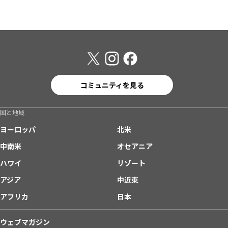
コミュニティを見る
国と地域
ヨーロッパ
北米
中南米
オセアニア
ハワイ
リゾート
アジア
中近東
アフリカ
日本
ウェブマガジン