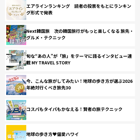
エアラインランキング 読者の投票をもとにランキン
グ形式で発表
Next韓国旅 次の韓国旅行がもっと楽しくなる 旅先・
グルメ・テクニック
旬な“あの人”が「旅」をテーマに語るインタビュー連
載 MY TRAVEL STORY
今、こんな旅がしてみたい！地球の歩き方が選ぶ2026
年絶対行くべき旅先30
コスパもタイパもかなえる！賢者の旅テクニック
地球の歩き方♥偏愛ハワイ