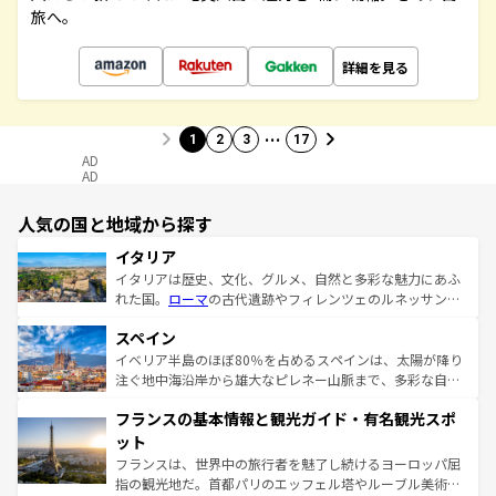
旅へ。
詳細を見る
…
1
2
3
17
AD
AD
人気の国と地域から探す
イタリア
イタリアは歴史、文化、グルメ、自然と多彩な魅力にあふ
れた国。
ローマ
の古代遺跡やフィレンツェのルネッサンス
美術、ヴェネツィアの運河など、歴史あるスポットはもち
スペイン
ろん、トスカーナの美しい田園風景やアマルフィ海岸の絶
景など、自然景観も見逃せない。観光の合間には、本場の
イベリア半島のほぼ80％を占めるスペインは、太陽が降り
ピザやパスタなど、絶品のイタリア料理を堪能することも
注ぐ地中海沿岸から雄大なピレネー山脈まで、多彩な自然
できる。朝目覚めてから夜眠るまで、すべての瞬間を楽し
と文化が詰まったヨーロッパ屈指の旅行先だ。多様な地域
フランスの基本情報と観光ガイド・有名観光スポ
ませてくれるイタリアで、忘れられない旅をしてみよう！
文化が根付くこの国では、情熱的なフラメンコ、熱気あふ
なお、新着のイタリア情報は
コンテンツ一覧
を参照してほ
れる闘牛、そして美味しいタパスが生活の一部となってい
ット
しい。
る。首都マドリードの洗練された雰囲気や、バルセロナの
フランスは、世界中の旅行者を魅了し続けるヨーロッパ屈
アートに溢れた街角から、地方では古代ローマ遺跡や中世
指の観光地だ。首都パリのエッフェル塔やルーブル美術館