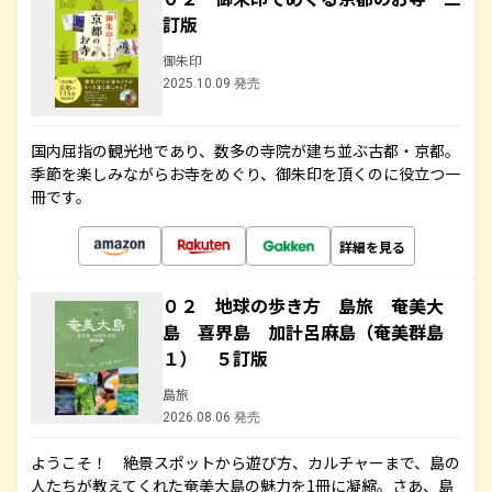
訂版
御朱印
2025.10.09 発売
国内屈指の観光地であり、数多の寺院が建ち並ぶ古都・京都。
季節を楽しみながらお寺をめぐり、御朱印を頂くのに役立つ一
冊です。
詳細を見る
０２ 地球の歩き方 島旅 奄美大
島 喜界島 加計呂麻島（奄美群島
１） ５訂版
島旅
2026.08.06 発売
ようこそ！ 絶景スポットから遊び方、カルチャーまで、島の
人たちが教えてくれた奄美大島の魅力を1冊に凝縮。さあ、島