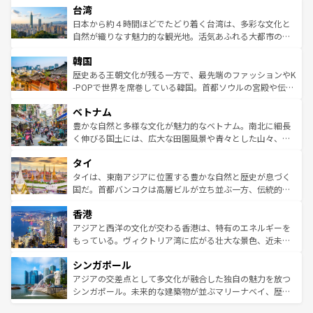
ならではの贅沢な旅のスタイルだ。 なお、新着のアメリカ
台湾
れるおもてなしの心で訪れる人々を迎えてくれるハワイの
リアリーフや大陸中央部にそびえるウルル（エアーズロッ
情報は
コンテンツ一覧
を参照してほしい。
人々、おいしいローカルフードやハワイアンミュージッ
ク）、タスマニアの美しい原生林やケアンズの熱帯雨林な
日本から約４時間ほどでたどり着く台湾は、多彩な文化と
ク、伝統的なフラダンスなど、すべてがハワイの魅力を彩
ど、見どころがたくさん。また、カフェやワイン、オージ
自然が織りなす魅力的な観光地。活気あふれる大都市の台
っている。訪れるたびに新しい発見と感動が待っているハ
ービーフなどの食文化も豊かで、美味しいものであふれて
北やノスタルジックな町並みが人気な九份（ジォウフェ
ワイを、存分に味わってほしい。 なお、新着のハワイ情報
韓国
いる。アクティビティも充実しており、サーフィンやダイ
ン）、静ひつな山岳地帯である台湾東部など、都市の喧騒
は
コンテンツ一覧
を参照してほしい。
ビング、ハイキングなど、アウトドア好きにはたまらな
と山間の静けさが共存しており、訪れる人に新しい発見と
歴史ある王朝文化が残る一方で、最先端のファッションやK
い。オーストラリアの多彩な魅力を存分に味わいつくそ
驚きをもたらしてくれる。また、奥深い台湾の食文化も魅
-POPで世界を席巻している韓国。首都ソウルの宮殿や伝統
う。 なお、新着のオーストラリア情報は
コンテンツ一覧
を
力で、夜市などの屋台グルメから高級料理、ヘルシーで美
家屋が並ぶエリアでは韓国の歴史と文化に浸ることがで
参照してほしい。
ベトナム
容にもいいと評判のスイーツなど、バラエティ豊かな料理
き、地方に足を延ばせば四季折々の自然美を楽しむことが
が味わえる。 なお、新着の台湾情報は
コンテンツ一覧
を参
できる。そして、キムチや焼肉、絶品のストリートフード
豊かな自然と多様な文化が魅力的なベトナム。南北に細長
照してほしい。
まで、さまざまな韓国料理が待っている。夜には、韓国な
く伸びる国土には、広大な田園風景や青々とした山々、世
らではのナイトライフも堪能できる。あたたかいホスピタ
界遺産に登録された壮大な自然景観が点在し、都市部では
タイ
リティに包まれながら、韓国の多彩な魅力を心ゆくまで味
急速な発展と共に伝統が息づく。ハノイの古い町並みやホ
わってみてほしい。 なお、新着の韓国情報は
コンテンツ一
ーチミン市のフランス統治時代の建物も、独特の雰囲気を
タイは、東南アジアに位置する豊かな自然と歴史が息づく
覧
を参照してほしい。
醸し出している。また、バラエティの豊かさとおいしさで
国だ。首都バンコクは高層ビルが立ち並ぶ一方、伝統的な
世界中の食通を魅了してやまないベトナム料理も魅力のひ
寺院や市場がいたるところに点在し、古きよき文化と現代
香港
とつ。フォーやバインミー、ベトナムコーヒーなどは、ぜ
の活気が交差している。北部ではチェンマイなどの山岳地
ひ現地で味わいたい。どの地域を訪れてもあたたかい人々
帯で自然と触れ合い、南部ではプーケットやクラビの美し
アジアと西洋の文化が交わる香港は、特有のエネルギーを
が旅行者を迎えてくれるので、きっと忘れられない旅にな
いビーチでリゾート気分を楽しむことができる。タイ料理
もっている。ヴィクトリア湾に広がる壮大な景色、近未来
るはずだ。 なお、新着のベトナム情報は
コンテンツ一覧
を
は世界的に有名で、屋台から高級レストランまで味覚を刺
的なアートスポット、そして歴史と現代が融合した町並
参照してほしい。
シンガポール
激する。気候は一年中温暖で、どの季節にも異なる楽しみ
み、どこを訪れても感動するはず。観光スポットが密集し
が待っている。親しみやすいタイの人々、仏教を中心とし
ており、効率よく見どころを回れるのも魅力。息をのむよ
アジアの交差点として多文化が融合した独自の魅力を放つ
た文化、そして多様な観光資源が、訪れる旅人を魅了し続
うな絶景から文化的な体験まで、香港を存分に楽しみ尽く
シンガポール。未来的な建築物が並ぶマリーナベイ、歴史
ける。 なお、新着のタイ情報は
コンテンツ一覧
を参照して
そう。 なお、新着の香港情報は
コンテンツ一覧
を参照して
と伝統を感じられるエスニックタウン、多数の緑豊かな公