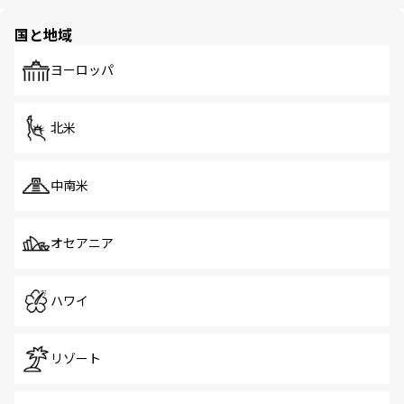
ほしい。
ほしい。
園や自然保護区など、自然が調和した近代的な景観と文化
の多様性あふれるカラフルな町は、どこを歩いても新しい
国と地域
発見がある。さらに、治安のよさや充実した公共交通機関
も、旅行者にとっては魅力的なポイント。グルメも豊富
で、ホーカーズは地元の風情を楽しめる外せないスポット
ヨーロッパ
だ。訪れる人を飽きさせないシンガポールで、多様な魅力
を体感しよう。 なお、新着のシンガポール情報は
コンテン
ツ一覧
を参照してほしい。
北米
中南米
オセアニア
ハワイ
リゾート