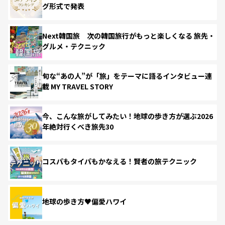
グ形式で発表
Next韓国旅 次の韓国旅行がもっと楽しくなる 旅先・
グルメ・テクニック
旬な“あの人”が「旅」をテーマに語るインタビュー連
載 MY TRAVEL STORY
今、こんな旅がしてみたい！地球の歩き方が選ぶ2026
年絶対行くべき旅先30
コスパもタイパもかなえる！賢者の旅テクニック
地球の歩き方♥偏愛ハワイ