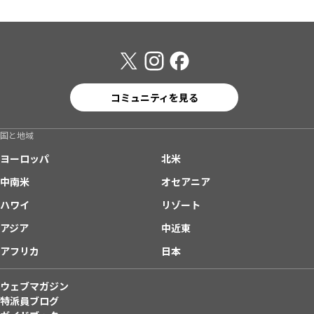
コミュニティを見る
国と地域
ヨーロッパ
北米
中南米
オセアニア
ハワイ
リゾート
アジア
中近東
アフリカ
日本
ウェブマガジン
特派員ブログ