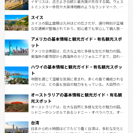
ルリンの文化的活気、バイエルン州のアルプスの絶景、そ
イギリスは、古きよき伝統と最先端が共存する国。ウェス
も豊かな歴史と文化が息づいている。パリ以外の個性あふ
してライン川沿いのワイン畑といった風景は必見。ビール
トミンスター寺院や大英博物館のようなランドマーク、歴
れる地方に足を運ぶとそれぞれで全く異なる文化を体験で
とソーセージを味わいながら地元の人と過ごす楽しい時間
史ある大学都市、美しい丘陵地帯や牧歌的な風景など、エ
きるだろう。 なお、新着のフランス情報は
コンテンツ一覧
スイス
は、お酒好きな人にはぜひ体験してほしい。 なお、新着の
リアごとに異なる魅力がある。また、優雅なアフタヌーン
を参照してほしい。
ドイツ情報は
コンテンツ一覧
を参照してほしい。
ティー、ビール好きにはたまらない英国パブ、サッカー観
スイスの国土面積は九州ほどの広さだが、運行時刻が正確
戦など、本場だからこそできる体験も豊富。イギリスを旅
な交通網が整備されており、初心者でも安心して個人旅行
して楽しみつくそう。 なお、新着のイギリス情報は
コンテ
を楽しめる。日本同様に時刻表どおりの旅が可能だ。中世
アメリカの基本情報と観光ガイド・有名観光スポ
ンツ一覧
を参照してほしい。
の建物がそのまま残る町や、スイスならではのユニークな
博物館もあり、アルプス観光だけでなく町歩きも満喫する
ット
ことができる。国民の所得が高いため物価も高いが、旅行
アメリカ合衆国は、広大な土地と多様な文化が魅力の国。
者向けの交通パス提供のサービスもあり、うまく活用すれ
東海岸の都市部から西海岸のカリフォルニアまで、訪れる
ば市内交通費無料で観光を楽しむこともできる。 なお、新
場所ごとに異なる風景と体験が待っている。ニューヨーク
着のスイス情報は
コンテンツ一覧
を参照してほしい。
ハワイの基本情報と観光ガイド・有名観光スポッ
のような巨大都市は、観光、ショッピング、エンターテイ
ンメントが詰まった刺激的なスポットだ。一方、アメリカ
ト
西部には大自然が広がり、グランドキャニオンやイエロー
年間を通じて温暖な気候に恵まれ、多くの島で構成される
ストーン国立公園といった絶景が堪能できる。さらに、南
ハワイは、どの島も独自の魅力をもっている。大自然の神
部のニューオーリンズでは、音楽と美食が融合した独特の
秘を感じたいなら、火山が生み出した壮大な景観を誇るハ
文化が魅力。旅行者はアメリカの各地域で異なる魅力を楽
オーストラリアの基本情報と観光ガイド・有名観
ワイ島は見逃せない。また、定番の観光地といえばオアフ
しみながら、その多様性と豊かな歴史を感じることができ
島だが、静かな自然を求めるならマウイ島やカウアイ島が
光スポット
るだろう。車でのロードトリップや列車の旅も、アメリカ
おすすめ。エメラルドグリーンに輝く海をはじめ、豊かな
オーストラリアは、壮大な自然と多様な文化が魅力の国。
ならではの贅沢な旅のスタイルだ。 なお、新着のアメリカ
文化や歴史が息づいている。「アロハスピリット」と呼ば
シドニーのシンボルであるシドニー・オペラハウス、オー
情報は
コンテンツ一覧
を参照してほしい。
れるおもてなしの心で訪れる人々を迎えてくれるハワイの
ストラリア東海岸北部に広がる大サンゴ礁地帯グレートバ
人々、おいしいローカルフードやハワイアンミュージッ
台湾
リアリーフや大陸中央部にそびえるウルル（エアーズロッ
ク、伝統的なフラダンスなど、すべてがハワイの魅力を彩
ク）、タスマニアの美しい原生林やケアンズの熱帯雨林な
日本から約４時間ほどでたどり着く台湾は、多彩な文化と
っている。訪れるたびに新しい発見と感動が待っているハ