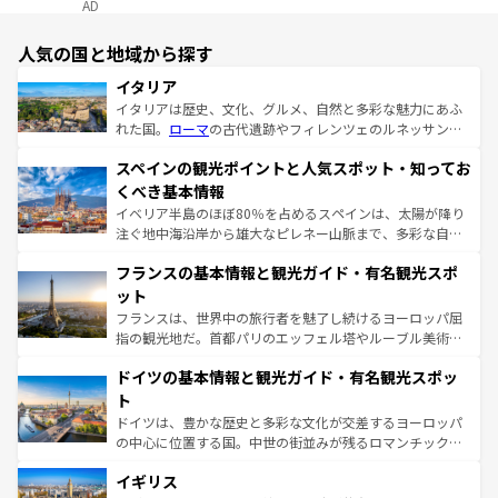
AD
人気の国と地域から探す
イタリア
イタリアは歴史、文化、グルメ、自然と多彩な魅力にあふ
れた国。
ローマ
の古代遺跡やフィレンツェのルネッサンス
美術、ヴェネツィアの運河など、歴史あるスポットはもち
スペインの観光ポイントと人気スポット・知ってお
ろん、トスカーナの美しい田園風景やアマルフィ海岸の絶
景など、自然景観も見逃せない。観光の合間には、本場の
くべき基本情報
ピザやパスタなど、絶品のイタリア料理を堪能することも
イベリア半島のほぼ80％を占めるスペインは、太陽が降り
できる。朝目覚めてから夜眠るまで、すべての瞬間を楽し
注ぐ地中海沿岸から雄大なピレネー山脈まで、多彩な自然
ませてくれるイタリアで、忘れられない旅をしてみよう！
と文化が詰まったヨーロッパ屈指の旅行先だ。多様な地域
なお、新着のイタリア情報は
コンテンツ一覧
を参照してほ
フランスの基本情報と観光ガイド・有名観光スポ
文化が根付くこの国では、情熱的なフラメンコ、熱気あふ
しい。
れる闘牛、そして美味しいタパスが生活の一部となってい
ット
る。首都マドリードの洗練された雰囲気や、バルセロナの
フランスは、世界中の旅行者を魅了し続けるヨーロッパ屈
アートに溢れた街角から、地方では古代ローマ遺跡や中世
指の観光地だ。首都パリのエッフェル塔やルーブル美術館
の城塞都市、穏やかなビーチリゾートまで多彩な表情を見
といった象徴的なスポットから、田舎町の古風な美しさま
せる。地方によって風土や気候が異なるスペインはその個
ドイツの基本情報と観光ガイド・有名観光スポッ
で、幅広い魅力が詰まっている。華麗な宮殿、歴史的な大
性で訪れる人を魅了する。 なお、新着のスペイン情報は
コ
聖堂、美しいビーチ、そして豊かな自然が、訪れる者を心
ト
ンテンツ一覧
を参照してほしい。
から魅了する。また、フランスは美食の国としても知ら
ドイツは、豊かな歴史と多彩な文化が交差するヨーロッパ
れ、フランス料理はユネスコ無形文化遺産にも登録されて
の中心に位置する国。中世の街並みが残るロマンチック街
いる。シャンパンの発祥地であるランス、プロヴァンスの
道から、未来を先取りするようなモダンな都市まで多様な
香り高いラベンダー畑など、多彩な楽しみ方が可能だ。さ
イギリス
顔を持つこの国は、どこを歩いても飽きることがない。ベ
らに、パリ以外の地域にも魅力が溢れており、どの街角に