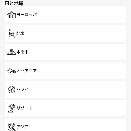
国と地域
発見がある。さらに、治安のよさや充実した公共交通機関
も、旅行者にとっては魅力的なポイント。グルメも豊富
で、ホーカーズは地元の風情を楽しめる外せないスポット
ヨーロッパ
だ。訪れる人を飽きさせないシンガポールで、多様な魅力
を体感しよう。 なお、新着のシンガポール情報は
コンテン
ツ一覧
を参照してほしい。
北米
中南米
オセアニア
ハワイ
リゾート
アジア