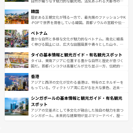
ど、見どころがたくさん。また、カフェやワイン、オージ
自然が織りなす魅力的な観光地。活気あふれる大都市の台
ワイを、存分に味わってほしい。 なお、新着のハワイ情報
ービーフなどの食文化も豊かで、美味しいものであふれて
北やノスタルジックな町並みが人気な九份（ジォウフェ
は
コンテンツ一覧
を参照してほしい。
韓国
いる。アクティビティも充実しており、サーフィンやダイ
ン）、静ひつな山岳地帯である台湾東部など、都市の喧騒
ビング、ハイキングなど、アウトドア好きにはたまらな
と山間の静けさが共存しており、訪れる人に新しい発見と
歴史ある王朝文化が残る一方で、最先端のファッションやK
い。オーストラリアの多彩な魅力を存分に味わいつくそ
驚きをもたらしてくれる。また、奥深い台湾の食文化も魅
-POPで世界を席巻している韓国。首都ソウルの宮殿や伝統
う。 なお、新着のオーストラリア情報は
コンテンツ一覧
を
力で、夜市などの屋台グルメから高級料理、ヘルシーで美
家屋が並ぶエリアでは韓国の歴史と文化に浸ることがで
参照してほしい。
ベトナム
容にもいいと評判のスイーツなど、バラエティ豊かな料理
き、地方に足を延ばせば四季折々の自然美を楽しむことが
が味わえる。 なお、新着の台湾情報は
コンテンツ一覧
を参
できる。そして、キムチや焼肉、絶品のストリートフード
豊かな自然と多様な文化が魅力的なベトナム。南北に細長
照してほしい。
まで、さまざまな韓国料理が待っている。夜には、韓国な
く伸びる国土には、広大な田園風景や青々とした山々、世
らではのナイトライフも堪能できる。あたたかいホスピタ
界遺産に登録された壮大な自然景観が点在し、都市部では
タイの基本情報と観光ガイド・有名観光スポット
リティに包まれながら、韓国の多彩な魅力を心ゆくまで味
急速な発展と共に伝統が息づく。ハノイの古い町並みやホ
わってみてほしい。 なお、新着の韓国情報は
コンテンツ一
ーチミン市のフランス統治時代の建物も、独特の雰囲気を
タイは、東南アジアに位置する豊かな自然と歴史が息づく
覧
を参照してほしい。
醸し出している。また、バラエティの豊かさとおいしさで
国だ。首都バンコクは高層ビルが立ち並ぶ一方、伝統的な
世界中の食通を魅了してやまないベトナム料理も魅力のひ
寺院や市場がいたるところに点在し、古きよき文化と現代
香港
とつ。フォーやバインミー、ベトナムコーヒーなどは、ぜ
の活気が交差している。北部ではチェンマイなどの山岳地
ひ現地で味わいたい。どの地域を訪れてもあたたかい人々
帯で自然と触れ合い、南部ではプーケットやクラビの美し
アジアと西洋の文化が交わる香港は、特有のエネルギーを
が旅行者を迎えてくれるので、きっと忘れられない旅にな
いビーチでリゾート気分を楽しむことができる。タイ料理
もっている。ヴィクトリア湾に広がる壮大な景色、近未来
るはずだ。 なお、新着のベトナム情報は
コンテンツ一覧
を
は世界的に有名で、屋台から高級レストランまで味覚を刺
的なアートスポット、そして歴史と現代が融合した町並
参照してほしい。
シンガポールの基本情報と観光ガイド・有名観光
激する。気候は一年中温暖で、どの季節にも異なる楽しみ
み、どこを訪れても感動するはず。観光スポットが密集し
が待っている。親しみやすいタイの人々、仏教を中心とし
ており、効率よく見どころを回れるのも魅力。息をのむよ
スポット
た文化、そして多様な観光資源が、訪れる旅人を魅了し続
うな絶景から文化的な体験まで、香港を存分に楽しみ尽く
アジアの交差点として多文化が融合した独自の魅力を放つ
ける。 なお、新着のタイ情報は
コンテンツ一覧
を参照して
そう。 なお、新着の香港情報は
コンテンツ一覧
を参照して
シンガポール。未来的な建築物が並ぶマリーナベイ、歴史
ほしい。
ほしい。
と伝統を感じられるエスニックタウン、多数の緑豊かな公
園や自然保護区など、自然が調和した近代的な景観と文化
の多様性あふれるカラフルな町は、どこを歩いても新しい