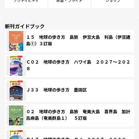
アクティビティ
鉄道・フライト
ショップ
新刊ガイドブック
１５ 地球の歩き方 島旅 伊豆大島 利島（伊豆諸
島①）３訂版
Ｃ０２ 地球の歩き方 ハワイ島 ２０２７～２０２
８
Ｊ３３ 地球の歩き方 墨田区
０２ 地球の歩き方 島旅 奄美大島 喜界島 加計
呂麻島（奄美群島１） ５訂版