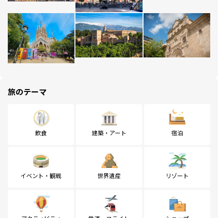
旅のテーマ
飲食
建築・アート
宿泊
イベント・観戦
世界遺産
リゾート