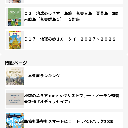
０２ 地球の歩き方 島旅 奄美大島 喜界島 加計
呂麻島（奄美群島１） ５訂版
Ｄ１７ 地球の歩き方 タイ ２０２７～２０２８
特設ページ
世界遺産ランキング
地球の歩き方 meets クリストファー・ノーラン監督
最新作『オデュッセイア』
準備も滞在もスマートに！ トラベルハック2026