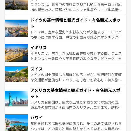
しい。
る。首都マドリードの洗練された雰囲気や、バルセロナの
フランスは、世界中の旅行者を魅了し続けるヨーロッパ屈
アートに溢れた街角から、地方では古代ローマ遺跡や中世
指の観光地だ。首都パリのエッフェル塔やルーブル美術館
の城塞都市、穏やかなビーチリゾートまで多彩な表情を見
といった象徴的なスポットから、田舎町の古風な美しさま
せる。地方によって風土や気候が異なるスペインはその個
ドイツの基本情報と観光ガイド・有名観光スポッ
で、幅広い魅力が詰まっている。華麗な宮殿、歴史的な大
性で訪れる人を魅了する。 なお、新着のスペイン情報は
コ
聖堂、美しいビーチ、そして豊かな自然が、訪れる者を心
ト
ンテンツ一覧
を参照してほしい。
から魅了する。また、フランスは美食の国としても知ら
ドイツは、豊かな歴史と多彩な文化が交差するヨーロッパ
れ、フランス料理はユネスコ無形文化遺産にも登録されて
の中心に位置する国。中世の街並みが残るロマンチック街
いる。シャンパンの発祥地であるランス、プロヴァンスの
道から、未来を先取りするようなモダンな都市まで多様な
香り高いラベンダー畑など、多彩な楽しみ方が可能だ。さ
イギリス
顔を持つこの国は、どこを歩いても飽きることがない。ベ
らに、パリ以外の地域にも魅力が溢れており、どの街角に
ルリンの文化的活気、バイエルン州のアルプスの絶景、そ
イギリスは、古きよき伝統と最先端が共存する国。ウェス
も豊かな歴史と文化が息づいている。パリ以外の個性あふ
してライン川沿いのワイン畑といった風景は必見。ビール
トミンスター寺院や大英博物館のようなランドマーク、歴
れる地方に足を運ぶとそれぞれで全く異なる文化を体験で
とソーセージを味わいながら地元の人と過ごす楽しい時間
史ある大学都市、美しい丘陵地帯や牧歌的な風景など、エ
きるだろう。 なお、新着のフランス情報は
コンテンツ一覧
スイス
は、お酒好きな人にはぜひ体験してほしい。 なお、新着の
リアごとに異なる魅力がある。また、優雅なアフタヌーン
を参照してほしい。
ドイツ情報は
コンテンツ一覧
を参照してほしい。
ティー、ビール好きにはたまらない英国パブ、サッカー観
スイスの国土面積は九州ほどの広さだが、運行時刻が正確
戦など、本場だからこそできる体験も豊富。イギリスを旅
な交通網が整備されており、初心者でも安心して個人旅行
して楽しみつくそう。 なお、新着のイギリス情報は
コンテ
を楽しめる。日本同様に時刻表どおりの旅が可能だ。中世
アメリカの基本情報と観光ガイド・有名観光スポ
ンツ一覧
を参照してほしい。
の建物がそのまま残る町や、スイスならではのユニークな
博物館もあり、アルプス観光だけでなく町歩きも満喫する
ット
ことができる。国民の所得が高いため物価も高いが、旅行
アメリカ合衆国は、広大な土地と多様な文化が魅力の国。
者向けの交通パス提供のサービスもあり、うまく活用すれ
東海岸の都市部から西海岸のカリフォルニアまで、訪れる
ば市内交通費無料で観光を楽しむこともできる。 なお、新
場所ごとに異なる風景と体験が待っている。ニューヨーク
着のスイス情報は
コンテンツ一覧
を参照してほしい。
ハワイ
のような巨大都市は、観光、ショッピング、エンターテイ
ンメントが詰まった刺激的なスポットだ。一方、アメリカ
年間を通じて温暖な気候に恵まれ、多くの島で構成される
西部には大自然が広がり、グランドキャニオンやイエロー
ハワイは、どの島も独自の魅力をもっている。大自然の神