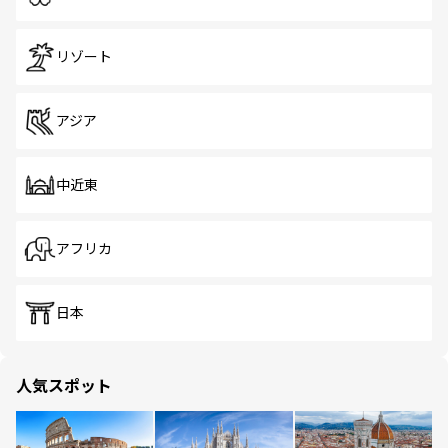
リゾート
アジア
中近東
アフリカ
日本
人気スポット