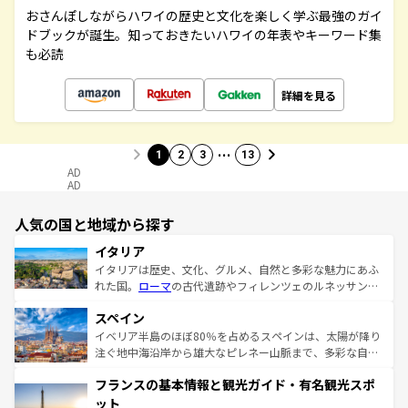
おさんぽしながらハワイの歴史と文化を楽しく学ぶ最強のガイ
ドブックが誕生。知っておきたいハワイの年表やキーワード集
も必読
詳細を見る
…
1
2
3
13
AD
AD
人気の国と地域から探す
イタリア
イタリアは歴史、文化、グルメ、自然と多彩な魅力にあふ
れた国。
ローマ
の古代遺跡やフィレンツェのルネッサンス
美術、ヴェネツィアの運河など、歴史あるスポットはもち
スペイン
ろん、トスカーナの美しい田園風景やアマルフィ海岸の絶
景など、自然景観も見逃せない。観光の合間には、本場の
イベリア半島のほぼ80％を占めるスペインは、太陽が降り
ピザやパスタなど、絶品のイタリア料理を堪能することも
注ぐ地中海沿岸から雄大なピレネー山脈まで、多彩な自然
できる。朝目覚めてから夜眠るまで、すべての瞬間を楽し
と文化が詰まったヨーロッパ屈指の旅行先だ。多様な地域
フランスの基本情報と観光ガイド・有名観光スポ
ませてくれるイタリアで、忘れられない旅をしてみよう！
文化が根付くこの国では、情熱的なフラメンコ、熱気あふ
なお、新着のイタリア情報は
コンテンツ一覧
を参照してほ
れる闘牛、そして美味しいタパスが生活の一部となってい
ット