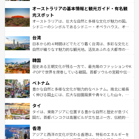
ストーン国立公園といった絶景が堪能できる。さらに、南
秘を感じたいなら、火山が生み出した壮大な景観を誇るハ
オーストラリアの基本情報と観光ガイド・有名観
部のニューオーリンズでは、音楽と美食が融合した独特の
ワイ島は見逃せない。また、定番の観光地といえばオアフ
文化が魅力。旅行者はアメリカの各地域で異なる魅力を楽
島だが、静かな自然を求めるならマウイ島やカウアイ島が
光スポット
しみながら、その多様性と豊かな歴史を感じることができ
おすすめ。エメラルドグリーンに輝く海をはじめ、豊かな
オーストラリアは、壮大な自然と多様な文化が魅力の国。
るだろう。車でのロードトリップや列車の旅も、アメリカ
文化や歴史が息づいている。「アロハスピリット」と呼ば
シドニーのシンボルであるシドニー・オペラハウス、オー
ならではの贅沢な旅のスタイルだ。 なお、新着のアメリカ
れるおもてなしの心で訪れる人々を迎えてくれるハワイの
ストラリア東海岸北部に広がる大サンゴ礁地帯グレートバ
情報は
コンテンツ一覧
を参照してほしい。
人々、おいしいローカルフードやハワイアンミュージッ
台湾
リアリーフや大陸中央部にそびえるウルル（エアーズロッ
ク、伝統的なフラダンスなど、すべてがハワイの魅力を彩
ク）、タスマニアの美しい原生林やケアンズの熱帯雨林な
日本から約４時間ほどでたどり着く台湾は、多彩な文化と
っている。訪れるたびに新しい発見と感動が待っているハ
ど、見どころがたくさん。また、カフェやワイン、オージ
自然が織りなす魅力的な観光地。活気あふれる大都市の台
ワイを、存分に味わってほしい。 なお、新着のハワイ情報
ービーフなどの食文化も豊かで、美味しいものであふれて
北やノスタルジックな町並みが人気な九份（ジォウフェ
は
コンテンツ一覧
を参照してほしい。
韓国
いる。アクティビティも充実しており、サーフィンやダイ
ン）、静ひつな山岳地帯である台湾東部など、都市の喧騒
ビング、ハイキングなど、アウトドア好きにはたまらな
と山間の静けさが共存しており、訪れる人に新しい発見と
歴史ある王朝文化が残る一方で、最先端のファッションやK
い。オーストラリアの多彩な魅力を存分に味わいつくそ
驚きをもたらしてくれる。また、奥深い台湾の食文化も魅
-POPで世界を席巻している韓国。首都ソウルの宮殿や伝統
う。 なお、新着のオーストラリア情報は
コンテンツ一覧
を
力で、夜市などの屋台グルメから高級料理、ヘルシーで美
家屋が並ぶエリアでは韓国の歴史と文化に浸ることがで
参照してほしい。
ベトナム
容にもいいと評判のスイーツなど、バラエティ豊かな料理
き、地方に足を延ばせば四季折々の自然美を楽しむことが
が味わえる。 なお、新着の台湾情報は
コンテンツ一覧
を参
できる。そして、キムチや焼肉、絶品のストリートフード
豊かな自然と多様な文化が魅力的なベトナム。南北に細長
照してほしい。
まで、さまざまな韓国料理が待っている。夜には、韓国な
く伸びる国土には、広大な田園風景や青々とした山々、世
らではのナイトライフも堪能できる。あたたかいホスピタ
界遺産に登録された壮大な自然景観が点在し、都市部では
タイ
リティに包まれながら、韓国の多彩な魅力を心ゆくまで味
急速な発展と共に伝統が息づく。ハノイの古い町並みやホ
わってみてほしい。 なお、新着の韓国情報は
コンテンツ一
ーチミン市のフランス統治時代の建物も、独特の雰囲気を
タイは、東南アジアに位置する豊かな自然と歴史が息づく
覧
を参照してほしい。
醸し出している。また、バラエティの豊かさとおいしさで
国だ。首都バンコクは高層ビルが立ち並ぶ一方、伝統的な
世界中の食通を魅了してやまないベトナム料理も魅力のひ
寺院や市場がいたるところに点在し、古きよき文化と現代
香港
とつ。フォーやバインミー、ベトナムコーヒーなどは、ぜ
の活気が交差している。北部ではチェンマイなどの山岳地
ひ現地で味わいたい。どの地域を訪れてもあたたかい人々
帯で自然と触れ合い、南部ではプーケットやクラビの美し
アジアと西洋の文化が交わる香港は、特有のエネルギーを