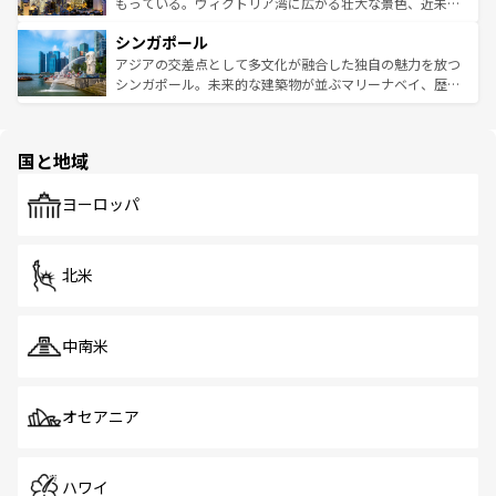
が旅行者を迎えてくれるので、きっと忘れられない旅にな
いビーチでリゾート気分を楽しむことができる。タイ料理
もっている。ヴィクトリア湾に広がる壮大な景色、近未来
るはずだ。 なお、新着のベトナム情報は
コンテンツ一覧
を
は世界的に有名で、屋台から高級レストランまで味覚を刺
的なアートスポット、そして歴史と現代が融合した町並
参照してほしい。
シンガポール
激する。気候は一年中温暖で、どの季節にも異なる楽しみ
み、どこを訪れても感動するはず。観光スポットが密集し
が待っている。親しみやすいタイの人々、仏教を中心とし
ており、効率よく見どころを回れるのも魅力。息をのむよ
アジアの交差点として多文化が融合した独自の魅力を放つ
た文化、そして多様な観光資源が、訪れる旅人を魅了し続
うな絶景から文化的な体験まで、香港を存分に楽しみ尽く
シンガポール。未来的な建築物が並ぶマリーナベイ、歴史
ける。 なお、新着のタイ情報は
コンテンツ一覧
を参照して
そう。 なお、新着の香港情報は
コンテンツ一覧
を参照して
と伝統を感じられるエスニックタウン、多数の緑豊かな公
ほしい。
ほしい。
園や自然保護区など、自然が調和した近代的な景観と文化
の多様性あふれるカラフルな町は、どこを歩いても新しい
国と地域
発見がある。さらに、治安のよさや充実した公共交通機関
も、旅行者にとっては魅力的なポイント。グルメも豊富
で、ホーカーズは地元の風情を楽しめる外せないスポット
ヨーロッパ
だ。訪れる人を飽きさせないシンガポールで、多様な魅力
を体感しよう。 なお、新着のシンガポール情報は
コンテン
ツ一覧
を参照してほしい。
北米
中南米
オセアニア
ハワイ