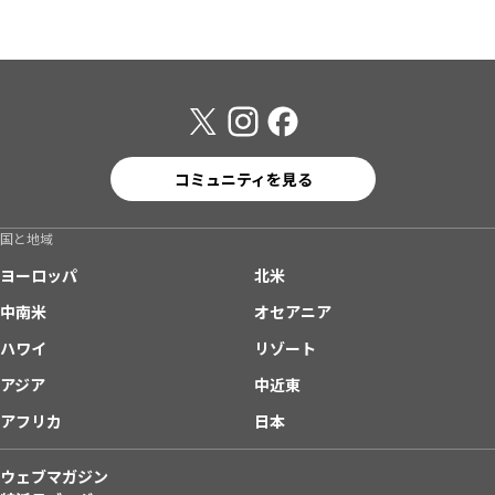
コミュニティを見る
国と地域
ヨーロッパ
北米
中南米
オセアニア
ハワイ
リゾート
アジア
中近東
アフリカ
日本
ウェブマガジン