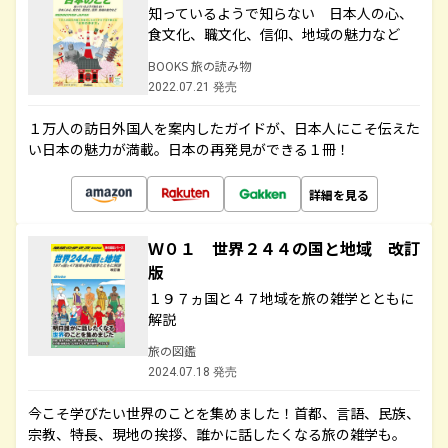
知っているようで知らない 日本人の心、
食文化、職文化、信仰、地域の魅力など
BOOKS 旅の読み物
2022.07.21 発売
１万人の訪日外国人を案内したガイドが、日本人にこそ伝えた
い日本の魅力が満載。日本の再発見ができる１冊！
詳細を見る
Ｗ０１ 世界２４４の国と地域 改訂
版
１９７ヵ国と４７地域を旅の雑学とともに
解説
旅の図鑑
2024.07.18 発売
今こそ学びたい世界のことを集めました！首都、言語、民族、
宗教、特長、現地の挨拶、誰かに話したくなる旅の雑学も。