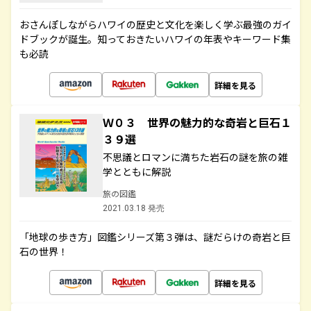
おさんぽしながらハワイの歴史と文化を楽しく学ぶ最強のガイ
ドブックが誕生。知っておきたいハワイの年表やキーワード集
も必読
詳細を見る
Ｗ０３ 世界の魅力的な奇岩と巨石１
３９選
不思議とロマンに満ちた岩石の謎を旅の雑
学とともに解説
旅の図鑑
2021.03.18 発売
「地球の歩き方」図鑑シリーズ第３弾は、謎だらけの奇岩と巨
石の世界！
詳細を見る