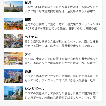
ならではの贅沢な旅のスタイルだ。 なお、新着のアメリカ
台湾
れるおもてなしの心で訪れる人々を迎えてくれるハワイの
リアリーフや大陸中央部にそびえるウルル（エアーズロッ
情報は
コンテンツ一覧
を参照してほしい。
人々、おいしいローカルフードやハワイアンミュージッ
ク）、タスマニアの美しい原生林やケアンズの熱帯雨林な
日本から約４時間ほどでたどり着く台湾は、多彩な文化と
ク、伝統的なフラダンスなど、すべてがハワイの魅力を彩
ど、見どころがたくさん。また、カフェやワイン、オージ
自然が織りなす魅力的な観光地。活気あふれる大都市の台
っている。訪れるたびに新しい発見と感動が待っているハ
ービーフなどの食文化も豊かで、美味しいものであふれて
北やノスタルジックな町並みが人気な九份（ジォウフェ
ワイを、存分に味わってほしい。 なお、新着のハワイ情報
韓国
いる。アクティビティも充実しており、サーフィンやダイ
ン）、静ひつな山岳地帯である台湾東部など、都市の喧騒
は
コンテンツ一覧
を参照してほしい。
ビング、ハイキングなど、アウトドア好きにはたまらな
と山間の静けさが共存しており、訪れる人に新しい発見と
歴史ある王朝文化が残る一方で、最先端のファッションやK
い。オーストラリアの多彩な魅力を存分に味わいつくそ
驚きをもたらしてくれる。また、奥深い台湾の食文化も魅
-POPで世界を席巻している韓国。首都ソウルの宮殿や伝統
う。 なお、新着のオーストラリア情報は
コンテンツ一覧
を
力で、夜市などの屋台グルメから高級料理、ヘルシーで美
家屋が並ぶエリアでは韓国の歴史と文化に浸ることがで
参照してほしい。
ベトナム
容にもいいと評判のスイーツなど、バラエティ豊かな料理
き、地方に足を延ばせば四季折々の自然美を楽しむことが
が味わえる。 なお、新着の台湾情報は
コンテンツ一覧
を参
できる。そして、キムチや焼肉、絶品のストリートフード
豊かな自然と多様な文化が魅力的なベトナム。南北に細長
照してほしい。
まで、さまざまな韓国料理が待っている。夜には、韓国な
く伸びる国土には、広大な田園風景や青々とした山々、世
らではのナイトライフも堪能できる。あたたかいホスピタ
界遺産に登録された壮大な自然景観が点在し、都市部では
タイ
リティに包まれながら、韓国の多彩な魅力を心ゆくまで味
急速な発展と共に伝統が息づく。ハノイの古い町並みやホ
わってみてほしい。 なお、新着の韓国情報は
コンテンツ一
ーチミン市のフランス統治時代の建物も、独特の雰囲気を
タイは、東南アジアに位置する豊かな自然と歴史が息づく
覧
を参照してほしい。
醸し出している。また、バラエティの豊かさとおいしさで
国だ。首都バンコクは高層ビルが立ち並ぶ一方、伝統的な
世界中の食通を魅了してやまないベトナム料理も魅力のひ
寺院や市場がいたるところに点在し、古きよき文化と現代
香港
とつ。フォーやバインミー、ベトナムコーヒーなどは、ぜ
の活気が交差している。北部ではチェンマイなどの山岳地
ひ現地で味わいたい。どの地域を訪れてもあたたかい人々
帯で自然と触れ合い、南部ではプーケットやクラビの美し
アジアと西洋の文化が交わる香港は、特有のエネルギーを
が旅行者を迎えてくれるので、きっと忘れられない旅にな
いビーチでリゾート気分を楽しむことができる。タイ料理
もっている。ヴィクトリア湾に広がる壮大な景色、近未来
るはずだ。 なお、新着のベトナム情報は
コンテンツ一覧
を
は世界的に有名で、屋台から高級レストランまで味覚を刺
的なアートスポット、そして歴史と現代が融合した町並
参照してほしい。
シンガポール
激する。気候は一年中温暖で、どの季節にも異なる楽しみ
み、どこを訪れても感動するはず。観光スポットが密集し
が待っている。親しみやすいタイの人々、仏教を中心とし
ており、効率よく見どころを回れるのも魅力。息をのむよ
アジアの交差点として多文化が融合した独自の魅力を放つ
た文化、そして多様な観光資源が、訪れる旅人を魅了し続
うな絶景から文化的な体験まで、香港を存分に楽しみ尽く
シンガポール。未来的な建築物が並ぶマリーナベイ、歴史
ける。 なお、新着のタイ情報は
コンテンツ一覧
を参照して
そう。 なお、新着の香港情報は
コンテンツ一覧
を参照して
と伝統を感じられるエスニックタウン、多数の緑豊かな公
ほしい。
ほしい。
園や自然保護区など、自然が調和した近代的な景観と文化