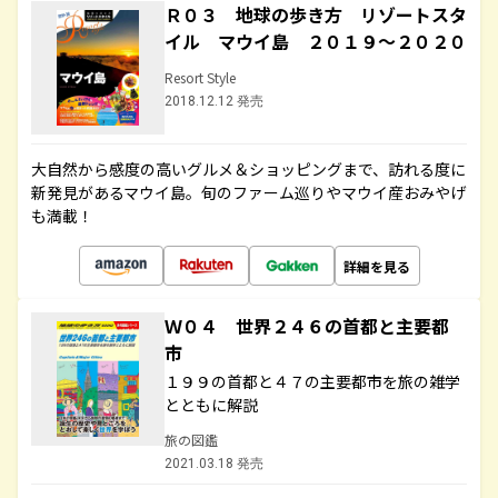
Ｒ０３ 地球の歩き方 リゾートスタ
イル マウイ島 ２０１９～２０２０
Resort Style
2018.12.12 発売
大自然から感度の高いグルメ＆ショッピングまで、訪れる度に
新発見があるマウイ島。旬のファーム巡りやマウイ産おみやげ
も満載！
詳細を見る
Ｗ０４ 世界２４６の首都と主要都
市
１９９の首都と４７の主要都市を旅の雑学
とともに解説
旅の図鑑
2021.03.18 発売