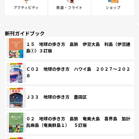
アクティビティ
鉄道・フライト
ショップ
新刊ガイドブック
１５ 地球の歩き方 島旅 伊豆大島 利島（伊豆諸
島①）３訂版
Ｃ０２ 地球の歩き方 ハワイ島 ２０２７～２０２
８
Ｊ３３ 地球の歩き方 墨田区
０２ 地球の歩き方 島旅 奄美大島 喜界島 加計
呂麻島（奄美群島１） ５訂版