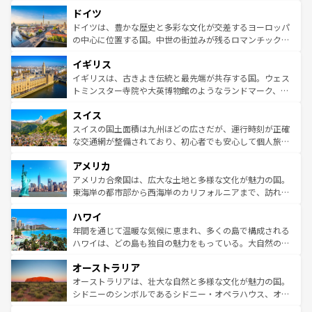
といった象徴的なスポットから、田舎町の古風な美しさま
せる。地方によって風土や気候が異なるスペインはその個
ドイツ
で、幅広い魅力が詰まっている。華麗な宮殿、歴史的な大
性で訪れる人を魅了する。 なお、新着のスペイン情報は
コ
聖堂、美しいビーチ、そして豊かな自然が、訪れる者を心
ドイツは、豊かな歴史と多彩な文化が交差するヨーロッパ
ンテンツ一覧
を参照してほしい。
から魅了する。また、フランスは美食の国としても知ら
の中心に位置する国。中世の街並みが残るロマンチック街
れ、フランス料理はユネスコ無形文化遺産にも登録されて
道から、未来を先取りするようなモダンな都市まで多様な
イギリス
いる。シャンパンの発祥地であるランス、プロヴァンスの
顔を持つこの国は、どこを歩いても飽きることがない。ベ
香り高いラベンダー畑など、多彩な楽しみ方が可能だ。さ
ルリンの文化的活気、バイエルン州のアルプスの絶景、そ
イギリスは、古きよき伝統と最先端が共存する国。ウェス
らに、パリ以外の地域にも魅力が溢れており、どの街角に
してライン川沿いのワイン畑といった風景は必見。ビール
トミンスター寺院や大英博物館のようなランドマーク、歴
も豊かな歴史と文化が息づいている。パリ以外の個性あふ
とソーセージを味わいながら地元の人と過ごす楽しい時間
史ある大学都市、美しい丘陵地帯や牧歌的な風景など、エ
れる地方に足を運ぶとそれぞれで全く異なる文化を体験で
スイス
は、お酒好きな人にはぜひ体験してほしい。 なお、新着の
リアごとに異なる魅力がある。また、優雅なアフタヌーン
きるだろう。 なお、新着のフランス情報は
コンテンツ一覧
ドイツ情報は
コンテンツ一覧
を参照してほしい。
ティー、ビール好きにはたまらない英国パブ、サッカー観
スイスの国土面積は九州ほどの広さだが、運行時刻が正確
を参照してほしい。
戦など、本場だからこそできる体験も豊富。イギリスを旅
な交通網が整備されており、初心者でも安心して個人旅行
して楽しみつくそう。 なお、新着のイギリス情報は
コンテ
を楽しめる。日本同様に時刻表どおりの旅が可能だ。中世
アメリカ
ンツ一覧
を参照してほしい。
の建物がそのまま残る町や、スイスならではのユニークな
博物館もあり、アルプス観光だけでなく町歩きも満喫する
アメリカ合衆国は、広大な土地と多様な文化が魅力の国。
ことができる。国民の所得が高いため物価も高いが、旅行
東海岸の都市部から西海岸のカリフォルニアまで、訪れる
者向けの交通パス提供のサービスもあり、うまく活用すれ
場所ごとに異なる風景と体験が待っている。ニューヨーク
ハワイ
ば市内交通費無料で観光を楽しむこともできる。 なお、新
のような巨大都市は、観光、ショッピング、エンターテイ
着のスイス情報は
コンテンツ一覧
を参照してほしい。
ンメントが詰まった刺激的なスポットだ。一方、アメリカ
年間を通じて温暖な気候に恵まれ、多くの島で構成される
西部には大自然が広がり、グランドキャニオンやイエロー
ハワイは、どの島も独自の魅力をもっている。大自然の神
ストーン国立公園といった絶景が堪能できる。さらに、南
秘を感じたいなら、火山が生み出した壮大な景観を誇るハ
オーストラリア
部のニューオーリンズでは、音楽と美食が融合した独特の
ワイ島は見逃せない。また、定番の観光地といえばオアフ
文化が魅力。旅行者はアメリカの各地域で異なる魅力を楽
島だが、静かな自然を求めるならマウイ島やカウアイ島が
オーストラリアは、壮大な自然と多様な文化が魅力の国。
しみながら、その多様性と豊かな歴史を感じることができ
おすすめ。エメラルドグリーンに輝く海をはじめ、豊かな
シドニーのシンボルであるシドニー・オペラハウス、オー
るだろう。車でのロードトリップや列車の旅も、アメリカ
文化や歴史が息づいている。「アロハスピリット」と呼ば
ストラリア東海岸北部に広がる大サンゴ礁地帯グレートバ