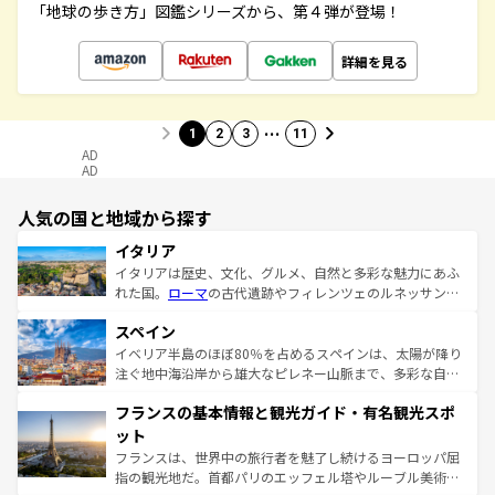
「地球の歩き方」図鑑シリーズから、第４弾が登場！
詳細を見る
…
1
2
3
11
AD
AD
人気の国と地域から探す
イタリア
イタリアは歴史、文化、グルメ、自然と多彩な魅力にあふ
れた国。
ローマ
の古代遺跡やフィレンツェのルネッサンス
美術、ヴェネツィアの運河など、歴史あるスポットはもち
スペイン
ろん、トスカーナの美しい田園風景やアマルフィ海岸の絶
景など、自然景観も見逃せない。観光の合間には、本場の
イベリア半島のほぼ80％を占めるスペインは、太陽が降り
ピザやパスタなど、絶品のイタリア料理を堪能することも
注ぐ地中海沿岸から雄大なピレネー山脈まで、多彩な自然
できる。朝目覚めてから夜眠るまで、すべての瞬間を楽し
と文化が詰まったヨーロッパ屈指の旅行先だ。多様な地域
フランスの基本情報と観光ガイド・有名観光スポ
ませてくれるイタリアで、忘れられない旅をしてみよう！
文化が根付くこの国では、情熱的なフラメンコ、熱気あふ
なお、新着のイタリア情報は
コンテンツ一覧
を参照してほ
れる闘牛、そして美味しいタパスが生活の一部となってい
ット
しい。
る。首都マドリードの洗練された雰囲気や、バルセロナの
フランスは、世界中の旅行者を魅了し続けるヨーロッパ屈
アートに溢れた街角から、地方では古代ローマ遺跡や中世
指の観光地だ。首都パリのエッフェル塔やルーブル美術館
の城塞都市、穏やかなビーチリゾートまで多彩な表情を見