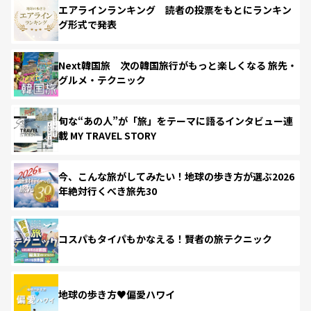
エアラインランキング 読者の投票をもとにランキン
グ形式で発表
Next韓国旅 次の韓国旅行がもっと楽しくなる 旅先・
グルメ・テクニック
旬な“あの人”が「旅」をテーマに語るインタビュー連
載 MY TRAVEL STORY
今、こんな旅がしてみたい！地球の歩き方が選ぶ2026
年絶対行くべき旅先30
コスパもタイパもかなえる！賢者の旅テクニック
地球の歩き方♥偏愛ハワイ