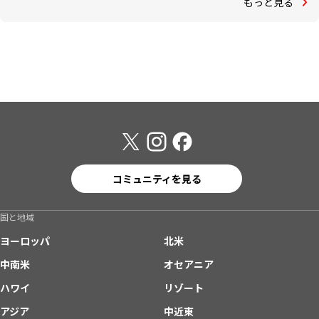
もっと見る
コミュニティを見る
国と地域
ヨーロッパ
北米
中南米
オセアニア
ハワイ
リゾート
アジア
中近東