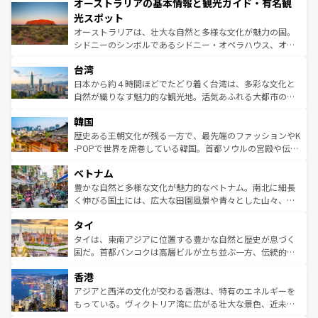
オーストラリアの基本情報と観光ガイド・有名観
部のニューオーリンズでは、音楽と美食が融合した独特の
ワイ島は見逃せない。また、定番の観光地といえばオアフ
文化が魅力。旅行者はアメリカの各地域で異なる魅力を楽
島だが、静かな自然を求めるならマウイ島やカウアイ島が
光スポット
しみながら、その多様性と豊かな歴史を感じることができ
おすすめ。エメラルドグリーンに輝く海をはじめ、豊かな
オーストラリアは、壮大な自然と多様な文化が魅力の国。
るだろう。車でのロードトリップや列車の旅も、アメリカ
文化や歴史が息づいている。「アロハスピリット」と呼ば
シドニーのシンボルであるシドニー・オペラハウス、オー
ならではの贅沢な旅のスタイルだ。 なお、新着のアメリカ
れるおもてなしの心で訪れる人々を迎えてくれるハワイの
ストラリア東海岸北部に広がる大サンゴ礁地帯グレートバ
情報は
コンテンツ一覧
を参照してほしい。
人々、おいしいローカルフードやハワイアンミュージッ
台湾
リアリーフや大陸中央部にそびえるウルル（エアーズロッ
ク、伝統的なフラダンスなど、すべてがハワイの魅力を彩
ク）、タスマニアの美しい原生林やケアンズの熱帯雨林な
日本から約４時間ほどでたどり着く台湾は、多彩な文化と
っている。訪れるたびに新しい発見と感動が待っているハ
ど、見どころがたくさん。また、カフェやワイン、オージ
自然が織りなす魅力的な観光地。活気あふれる大都市の台
ワイを、存分に味わってほしい。 なお、新着のハワイ情報
ービーフなどの食文化も豊かで、美味しいものであふれて
北やノスタルジックな町並みが人気な九份（ジォウフェ
は
コンテンツ一覧
を参照してほしい。
韓国
いる。アクティビティも充実しており、サーフィンやダイ
ン）、静ひつな山岳地帯である台湾東部など、都市の喧騒
ビング、ハイキングなど、アウトドア好きにはたまらな
と山間の静けさが共存しており、訪れる人に新しい発見と
歴史ある王朝文化が残る一方で、最先端のファッションやK
い。オーストラリアの多彩な魅力を存分に味わいつくそ
驚きをもたらしてくれる。また、奥深い台湾の食文化も魅
-POPで世界を席巻している韓国。首都ソウルの宮殿や伝統
う。 なお、新着のオーストラリア情報は
コンテンツ一覧
を
力で、夜市などの屋台グルメから高級料理、ヘルシーで美
家屋が並ぶエリアでは韓国の歴史と文化に浸ることがで
参照してほしい。
ベトナム
容にもいいと評判のスイーツなど、バラエティ豊かな料理
き、地方に足を延ばせば四季折々の自然美を楽しむことが
が味わえる。 なお、新着の台湾情報は
コンテンツ一覧
を参
できる。そして、キムチや焼肉、絶品のストリートフード
豊かな自然と多様な文化が魅力的なベトナム。南北に細長
照してほしい。
まで、さまざまな韓国料理が待っている。夜には、韓国な
く伸びる国土には、広大な田園風景や青々とした山々、世
らではのナイトライフも堪能できる。あたたかいホスピタ
界遺産に登録された壮大な自然景観が点在し、都市部では
タイ
リティに包まれながら、韓国の多彩な魅力を心ゆくまで味
急速な発展と共に伝統が息づく。ハノイの古い町並みやホ
わってみてほしい。 なお、新着の韓国情報は
コンテンツ一
ーチミン市のフランス統治時代の建物も、独特の雰囲気を
タイは、東南アジアに位置する豊かな自然と歴史が息づく
覧
を参照してほしい。
醸し出している。また、バラエティの豊かさとおいしさで
国だ。首都バンコクは高層ビルが立ち並ぶ一方、伝統的な
世界中の食通を魅了してやまないベトナム料理も魅力のひ
寺院や市場がいたるところに点在し、古きよき文化と現代
香港
とつ。フォーやバインミー、ベトナムコーヒーなどは、ぜ
の活気が交差している。北部ではチェンマイなどの山岳地
ひ現地で味わいたい。どの地域を訪れてもあたたかい人々
帯で自然と触れ合い、南部ではプーケットやクラビの美し
アジアと西洋の文化が交わる香港は、特有のエネルギーを
が旅行者を迎えてくれるので、きっと忘れられない旅にな
いビーチでリゾート気分を楽しむことができる。タイ料理
もっている。ヴィクトリア湾に広がる壮大な景色、近未来
るはずだ。 なお、新着のベトナム情報は
コンテンツ一覧
を
は世界的に有名で、屋台から高級レストランまで味覚を刺
的なアートスポット、そして歴史と現代が融合した町並