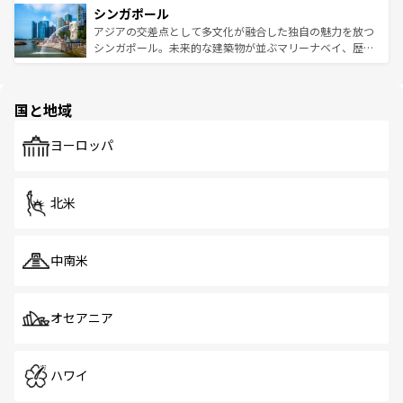
参照してほしい。
シンガポール
激する。気候は一年中温暖で、どの季節にも異なる楽しみ
み、どこを訪れても感動するはず。観光スポットが密集し
が待っている。親しみやすいタイの人々、仏教を中心とし
ており、効率よく見どころを回れるのも魅力。息をのむよ
アジアの交差点として多文化が融合した独自の魅力を放つ
た文化、そして多様な観光資源が、訪れる旅人を魅了し続
うな絶景から文化的な体験まで、香港を存分に楽しみ尽く
シンガポール。未来的な建築物が並ぶマリーナベイ、歴史
ける。 なお、新着のタイ情報は
コンテンツ一覧
を参照して
そう。 なお、新着の香港情報は
コンテンツ一覧
を参照して
と伝統を感じられるエスニックタウン、多数の緑豊かな公
ほしい。
ほしい。
園や自然保護区など、自然が調和した近代的な景観と文化
の多様性あふれるカラフルな町は、どこを歩いても新しい
国と地域
発見がある。さらに、治安のよさや充実した公共交通機関
も、旅行者にとっては魅力的なポイント。グルメも豊富
で、ホーカーズは地元の風情を楽しめる外せないスポット
ヨーロッパ
だ。訪れる人を飽きさせないシンガポールで、多様な魅力
を体感しよう。 なお、新着のシンガポール情報は
コンテン
ツ一覧
を参照してほしい。
北米
中南米
オセアニア
ハワイ