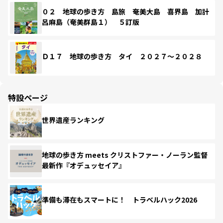
０２ 地球の歩き方 島旅 奄美大島 喜界島 加計
呂麻島（奄美群島１） ５訂版
Ｄ１７ 地球の歩き方 タイ ２０２７～２０２８
特設ページ
世界遺産ランキング
地球の歩き方 meets クリストファー・ノーラン監督
最新作『オデュッセイア』
準備も滞在もスマートに！ トラベルハック2026