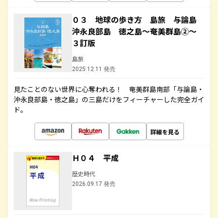
０３ 地球の歩き方 島旅 与論島
沖永良部島 徳之島～奄美群島②～
３訂版
島旅
2025.12.11 発売
見たことのない世界に心奪われる！ 奄美群島南部「与論島・
沖永良部島・徳之島」の三島だけをフィーチャーした完全ガイ
ド。
詳細を見る
Ｈ０４ 平成
歴史時代
2026.09.17 発売