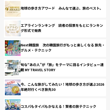
地球の歩き方アワード みんなで選ぶ、旅のベスト。
エアラインランキング 読者の投票をもとにランキン
グ形式で発表
Next韓国旅 次の韓国旅行がもっと楽しくなる 旅先・
グルメ・テクニック
旬な“あの人”が「旅」をテーマに語るインタビュー連
載 MY TRAVEL STORY
今、こんな旅がしてみたい！地球の歩き方が選ぶ2026
年絶対行くべき旅先30
コスパもタイパもかなえる！賢者の旅テクニック