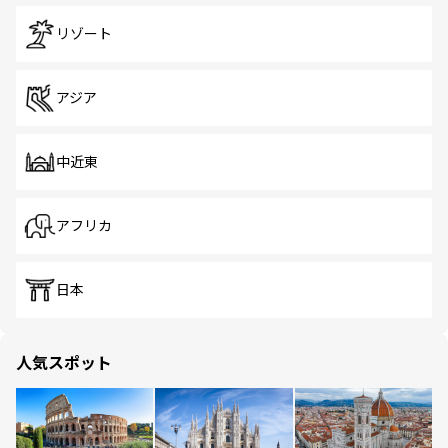
リゾート
アジア
中近東
アフリカ
日本
人気スポット