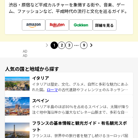
渋谷・原宿など平成カルチャーを象徴する街や、音楽、ゲー
ム、ファッションなど、平成時代の流行と文化を巡るガイド。
詳細を見る
…
1
2
3
9
AD
AD
人気の国と地域から探す
イタリア
イタリアは歴史、文化、グルメ、自然と多彩な魅力にあふ
れた国。
ローマ
の古代遺跡やフィレンツェのルネッサンス
美術、ヴェネツィアの運河など、歴史あるスポットはもち
スペイン
ろん、トスカーナの美しい田園風景やアマルフィ海岸の絶
景など、自然景観も見逃せない。観光の合間には、本場の
イベリア半島のほぼ80％を占めるスペインは、太陽が降り
ピザやパスタなど、絶品のイタリア料理を堪能することも
注ぐ地中海沿岸から雄大なピレネー山脈まで、多彩な自然
できる。朝目覚めてから夜眠るまで、すべての瞬間を楽し
と文化が詰まったヨーロッパ屈指の旅行先だ。多様な地域
フランスの基本情報と観光ガイド・有名観光スポ
ませてくれるイタリアで、忘れられない旅をしてみよう！
文化が根付くこの国では、情熱的なフラメンコ、熱気あふ
なお、新着のイタリア情報は
コンテンツ一覧
を参照してほ
れる闘牛、そして美味しいタパスが生活の一部となってい
ット
しい。
る。首都マドリードの洗練された雰囲気や、バルセロナの
フランスは、世界中の旅行者を魅了し続けるヨーロッパ屈