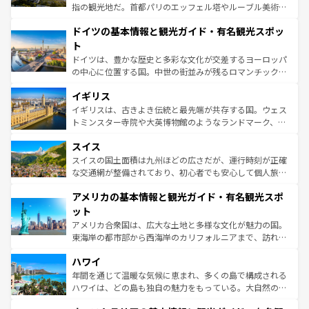
アートに溢れた街角から、地方では古代ローマ遺跡や中世
指の観光地だ。首都パリのエッフェル塔やルーブル美術館
の城塞都市、穏やかなビーチリゾートまで多彩な表情を見
といった象徴的なスポットから、田舎町の古風な美しさま
せる。地方によって風土や気候が異なるスペインはその個
ドイツの基本情報と観光ガイド・有名観光スポッ
で、幅広い魅力が詰まっている。華麗な宮殿、歴史的な大
性で訪れる人を魅了する。 なお、新着のスペイン情報は
コ
聖堂、美しいビーチ、そして豊かな自然が、訪れる者を心
ト
ンテンツ一覧
を参照してほしい。
から魅了する。また、フランスは美食の国としても知ら
ドイツは、豊かな歴史と多彩な文化が交差するヨーロッパ
れ、フランス料理はユネスコ無形文化遺産にも登録されて
の中心に位置する国。中世の街並みが残るロマンチック街
いる。シャンパンの発祥地であるランス、プロヴァンスの
道から、未来を先取りするようなモダンな都市まで多様な
香り高いラベンダー畑など、多彩な楽しみ方が可能だ。さ
イギリス
顔を持つこの国は、どこを歩いても飽きることがない。ベ
らに、パリ以外の地域にも魅力が溢れており、どの街角に
ルリンの文化的活気、バイエルン州のアルプスの絶景、そ
イギリスは、古きよき伝統と最先端が共存する国。ウェス
も豊かな歴史と文化が息づいている。パリ以外の個性あふ
してライン川沿いのワイン畑といった風景は必見。ビール
トミンスター寺院や大英博物館のようなランドマーク、歴
れる地方に足を運ぶとそれぞれで全く異なる文化を体験で
とソーセージを味わいながら地元の人と過ごす楽しい時間
史ある大学都市、美しい丘陵地帯や牧歌的な風景など、エ
きるだろう。 なお、新着のフランス情報は
コンテンツ一覧
スイス
は、お酒好きな人にはぜひ体験してほしい。 なお、新着の
リアごとに異なる魅力がある。また、優雅なアフタヌーン
を参照してほしい。
ドイツ情報は
コンテンツ一覧
を参照してほしい。
ティー、ビール好きにはたまらない英国パブ、サッカー観
スイスの国土面積は九州ほどの広さだが、運行時刻が正確
戦など、本場だからこそできる体験も豊富。イギリスを旅
な交通網が整備されており、初心者でも安心して個人旅行
して楽しみつくそう。 なお、新着のイギリス情報は
コンテ
を楽しめる。日本同様に時刻表どおりの旅が可能だ。中世
アメリカの基本情報と観光ガイド・有名観光スポ
ンツ一覧
を参照してほしい。
の建物がそのまま残る町や、スイスならではのユニークな
博物館もあり、アルプス観光だけでなく町歩きも満喫する
ット
ことができる。国民の所得が高いため物価も高いが、旅行
アメリカ合衆国は、広大な土地と多様な文化が魅力の国。
者向けの交通パス提供のサービスもあり、うまく活用すれ
東海岸の都市部から西海岸のカリフォルニアまで、訪れる
ば市内交通費無料で観光を楽しむこともできる。 なお、新
場所ごとに異なる風景と体験が待っている。ニューヨーク
着のスイス情報は
コンテンツ一覧
を参照してほしい。
ハワイ
のような巨大都市は、観光、ショッピング、エンターテイ
ンメントが詰まった刺激的なスポットだ。一方、アメリカ
年間を通じて温暖な気候に恵まれ、多くの島で構成される
西部には大自然が広がり、グランドキャニオンやイエロー
ハワイは、どの島も独自の魅力をもっている。大自然の神
ストーン国立公園といった絶景が堪能できる。さらに、南
秘を感じたいなら、火山が生み出した壮大な景観を誇るハ