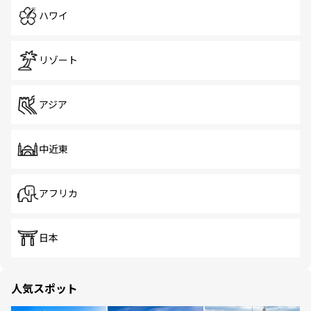
ハワイ
リゾート
アジア
中近東
アフリカ
日本
人気スポット