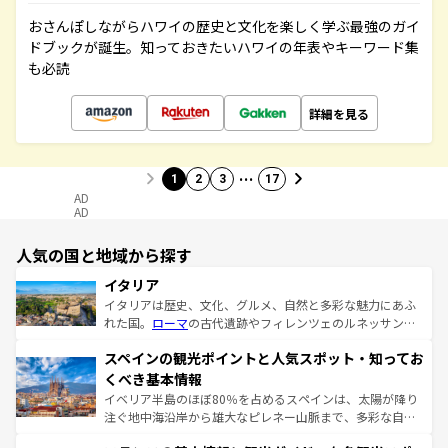
おさんぽしながらハワイの歴史と文化を楽しく学ぶ最強のガイ
ドブックが誕生。知っておきたいハワイの年表やキーワード集
も必読
詳細を見る
…
1
2
3
17
AD
AD
人気の国と地域から探す
イタリア
イタリアは歴史、文化、グルメ、自然と多彩な魅力にあふ
れた国。
ローマ
の古代遺跡やフィレンツェのルネッサンス
美術、ヴェネツィアの運河など、歴史あるスポットはもち
スペインの観光ポイントと人気スポット・知ってお
ろん、トスカーナの美しい田園風景やアマルフィ海岸の絶
景など、自然景観も見逃せない。観光の合間には、本場の
くべき基本情報
ピザやパスタなど、絶品のイタリア料理を堪能することも
イベリア半島のほぼ80％を占めるスペインは、太陽が降り
できる。朝目覚めてから夜眠るまで、すべての瞬間を楽し
注ぐ地中海沿岸から雄大なピレネー山脈まで、多彩な自然
ませてくれるイタリアで、忘れられない旅をしてみよう！
と文化が詰まったヨーロッパ屈指の旅行先だ。多様な地域