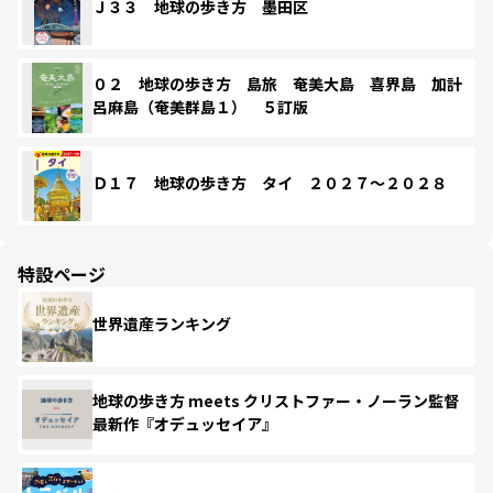
Ｊ３３ 地球の歩き方 墨田区
０２ 地球の歩き方 島旅 奄美大島 喜界島 加計
呂麻島（奄美群島１） ５訂版
Ｄ１７ 地球の歩き方 タイ ２０２７～２０２８
特設ページ
世界遺産ランキング
地球の歩き方 meets クリストファー・ノーラン監督
最新作『オデュッセイア』