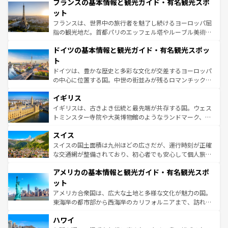
なお、新着のイタリア情報は
コンテンツ一覧
を参照してほ
フランスの基本情報と観光ガイド・有名観光スポ
文化が根付くこの国では、情熱的なフラメンコ、熱気あふ
しい。
れる闘牛、そして美味しいタパスが生活の一部となってい
ット
る。首都マドリードの洗練された雰囲気や、バルセロナの
フランスは、世界中の旅行者を魅了し続けるヨーロッパ屈
アートに溢れた街角から、地方では古代ローマ遺跡や中世
指の観光地だ。首都パリのエッフェル塔やルーブル美術館
の城塞都市、穏やかなビーチリゾートまで多彩な表情を見
といった象徴的なスポットから、田舎町の古風な美しさま
せる。地方によって風土や気候が異なるスペインはその個
ドイツの基本情報と観光ガイド・有名観光スポッ
で、幅広い魅力が詰まっている。華麗な宮殿、歴史的な大
性で訪れる人を魅了する。 なお、新着のスペイン情報は
コ
聖堂、美しいビーチ、そして豊かな自然が、訪れる者を心
ト
ンテンツ一覧
を参照してほしい。
から魅了する。また、フランスは美食の国としても知ら
ドイツは、豊かな歴史と多彩な文化が交差するヨーロッパ
れ、フランス料理はユネスコ無形文化遺産にも登録されて
の中心に位置する国。中世の街並みが残るロマンチック街
いる。シャンパンの発祥地であるランス、プロヴァンスの
道から、未来を先取りするようなモダンな都市まで多様な
香り高いラベンダー畑など、多彩な楽しみ方が可能だ。さ
イギリス
顔を持つこの国は、どこを歩いても飽きることがない。ベ
らに、パリ以外の地域にも魅力が溢れており、どの街角に
ルリンの文化的活気、バイエルン州のアルプスの絶景、そ
イギリスは、古きよき伝統と最先端が共存する国。ウェス
も豊かな歴史と文化が息づいている。パリ以外の個性あふ
してライン川沿いのワイン畑といった風景は必見。ビール
トミンスター寺院や大英博物館のようなランドマーク、歴
れる地方に足を運ぶとそれぞれで全く異なる文化を体験で
とソーセージを味わいながら地元の人と過ごす楽しい時間
史ある大学都市、美しい丘陵地帯や牧歌的な風景など、エ
きるだろう。 なお、新着のフランス情報は
コンテンツ一覧
スイス
は、お酒好きな人にはぜひ体験してほしい。 なお、新着の
リアごとに異なる魅力がある。また、優雅なアフタヌーン
を参照してほしい。
ドイツ情報は
コンテンツ一覧
を参照してほしい。
ティー、ビール好きにはたまらない英国パブ、サッカー観
スイスの国土面積は九州ほどの広さだが、運行時刻が正確
戦など、本場だからこそできる体験も豊富。イギリスを旅
な交通網が整備されており、初心者でも安心して個人旅行
して楽しみつくそう。 なお、新着のイギリス情報は
コンテ
を楽しめる。日本同様に時刻表どおりの旅が可能だ。中世
アメリカの基本情報と観光ガイド・有名観光スポ
ンツ一覧
を参照してほしい。
の建物がそのまま残る町や、スイスならではのユニークな
博物館もあり、アルプス観光だけでなく町歩きも満喫する
ット
ことができる。国民の所得が高いため物価も高いが、旅行
アメリカ合衆国は、広大な土地と多様な文化が魅力の国。
者向けの交通パス提供のサービスもあり、うまく活用すれ
東海岸の都市部から西海岸のカリフォルニアまで、訪れる
ば市内交通費無料で観光を楽しむこともできる。 なお、新
場所ごとに異なる風景と体験が待っている。ニューヨーク
着のスイス情報は
コンテンツ一覧
を参照してほしい。
ハワイ
のような巨大都市は、観光、ショッピング、エンターテイ