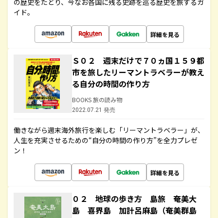
の歴史をたどり、今なお各国に残る史跡を巡る歴史を旅するガ
イド。
詳細を見る
Ｓ０２ 週末だけで７０ヵ国１５９都
市を旅したリーマントラベラーが教え
る自分の時間の作り方
BOOKS 旅の読み物
2022.07.21 発売
働きながら週末海外旅行を楽しむ「リーマントラベラー」が、
人生を充実させるための“自分の時間の作り方”を全力プレゼ
ン！
詳細を見る
０２ 地球の歩き方 島旅 奄美大
島 喜界島 加計呂麻島（奄美群島