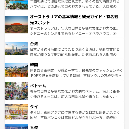
ンメントが詰まった刺激的なスポットだ。一方、アメリカ
年間を通じて温暖な気候に恵まれ、多くの島で構成される
西部には大自然が広がり、グランドキャニオンやイエロー
ハワイは、どの島も独自の魅力をもっている。大自然の神
ストーン国立公園といった絶景が堪能できる。さらに、南
秘を感じたいなら、火山が生み出した壮大な景観を誇るハ
オーストラリアの基本情報と観光ガイド・有名観
部のニューオーリンズでは、音楽と美食が融合した独特の
ワイ島は見逃せない。また、定番の観光地といえばオアフ
文化が魅力。旅行者はアメリカの各地域で異なる魅力を楽
島だが、静かな自然を求めるならマウイ島やカウアイ島が
光スポット
しみながら、その多様性と豊かな歴史を感じることができ
おすすめ。エメラルドグリーンに輝く海をはじめ、豊かな
オーストラリアは、壮大な自然と多様な文化が魅力の国。
るだろう。車でのロードトリップや列車の旅も、アメリカ
文化や歴史が息づいている。「アロハスピリット」と呼ば
シドニーのシンボルであるシドニー・オペラハウス、オー
ならではの贅沢な旅のスタイルだ。 なお、新着のアメリカ
れるおもてなしの心で訪れる人々を迎えてくれるハワイの
ストラリア東海岸北部に広がる大サンゴ礁地帯グレートバ
情報は
コンテンツ一覧
を参照してほしい。
人々、おいしいローカルフードやハワイアンミュージッ
台湾
リアリーフや大陸中央部にそびえるウルル（エアーズロッ
ク、伝統的なフラダンスなど、すべてがハワイの魅力を彩
ク）、タスマニアの美しい原生林やケアンズの熱帯雨林な
日本から約４時間ほどでたどり着く台湾は、多彩な文化と
っている。訪れるたびに新しい発見と感動が待っているハ
ど、見どころがたくさん。また、カフェやワイン、オージ
自然が織りなす魅力的な観光地。活気あふれる大都市の台
ワイを、存分に味わってほしい。 なお、新着のハワイ情報
ービーフなどの食文化も豊かで、美味しいものであふれて
北やノスタルジックな町並みが人気な九份（ジォウフェ
は
コンテンツ一覧
を参照してほしい。
韓国
いる。アクティビティも充実しており、サーフィンやダイ
ン）、静ひつな山岳地帯である台湾東部など、都市の喧騒
ビング、ハイキングなど、アウトドア好きにはたまらな
と山間の静けさが共存しており、訪れる人に新しい発見と
歴史ある王朝文化が残る一方で、最先端のファッションやK
い。オーストラリアの多彩な魅力を存分に味わいつくそ
驚きをもたらしてくれる。また、奥深い台湾の食文化も魅
-POPで世界を席巻している韓国。首都ソウルの宮殿や伝統
う。 なお、新着のオーストラリア情報は
コンテンツ一覧
を
力で、夜市などの屋台グルメから高級料理、ヘルシーで美
家屋が並ぶエリアでは韓国の歴史と文化に浸ることがで
参照してほしい。
ベトナム
容にもいいと評判のスイーツなど、バラエティ豊かな料理
き、地方に足を延ばせば四季折々の自然美を楽しむことが
が味わえる。 なお、新着の台湾情報は
コンテンツ一覧
を参
できる。そして、キムチや焼肉、絶品のストリートフード
豊かな自然と多様な文化が魅力的なベトナム。南北に細長
照してほしい。
まで、さまざまな韓国料理が待っている。夜には、韓国な
く伸びる国土には、広大な田園風景や青々とした山々、世
らではのナイトライフも堪能できる。あたたかいホスピタ
界遺産に登録された壮大な自然景観が点在し、都市部では
タイ
リティに包まれながら、韓国の多彩な魅力を心ゆくまで味
急速な発展と共に伝統が息づく。ハノイの古い町並みやホ
わってみてほしい。 なお、新着の韓国情報は
コンテンツ一
ーチミン市のフランス統治時代の建物も、独特の雰囲気を
タイは、東南アジアに位置する豊かな自然と歴史が息づく
覧
を参照してほしい。
醸し出している。また、バラエティの豊かさとおいしさで
国だ。首都バンコクは高層ビルが立ち並ぶ一方、伝統的な
世界中の食通を魅了してやまないベトナム料理も魅力のひ
寺院や市場がいたるところに点在し、古きよき文化と現代
香港
とつ。フォーやバインミー、ベトナムコーヒーなどは、ぜ
の活気が交差している。北部ではチェンマイなどの山岳地