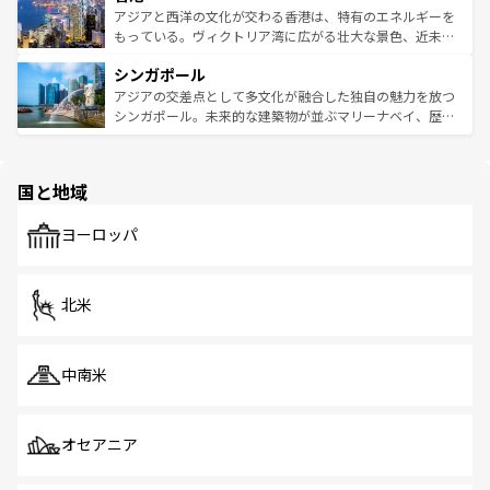
ひ現地で味わいたい。どの地域を訪れてもあたたかい人々
帯で自然と触れ合い、南部ではプーケットやクラビの美し
アジアと西洋の文化が交わる香港は、特有のエネルギーを
が旅行者を迎えてくれるので、きっと忘れられない旅にな
いビーチでリゾート気分を楽しむことができる。タイ料理
もっている。ヴィクトリア湾に広がる壮大な景色、近未来
るはずだ。 なお、新着のベトナム情報は
コンテンツ一覧
を
は世界的に有名で、屋台から高級レストランまで味覚を刺
的なアートスポット、そして歴史と現代が融合した町並
参照してほしい。
シンガポール
激する。気候は一年中温暖で、どの季節にも異なる楽しみ
み、どこを訪れても感動するはず。観光スポットが密集し
が待っている。親しみやすいタイの人々、仏教を中心とし
ており、効率よく見どころを回れるのも魅力。息をのむよ
アジアの交差点として多文化が融合した独自の魅力を放つ
た文化、そして多様な観光資源が、訪れる旅人を魅了し続
うな絶景から文化的な体験まで、香港を存分に楽しみ尽く
シンガポール。未来的な建築物が並ぶマリーナベイ、歴史
ける。 なお、新着のタイ情報は
コンテンツ一覧
を参照して
そう。 なお、新着の香港情報は
コンテンツ一覧
を参照して
と伝統を感じられるエスニックタウン、多数の緑豊かな公
ほしい。
ほしい。
園や自然保護区など、自然が調和した近代的な景観と文化
の多様性あふれるカラフルな町は、どこを歩いても新しい
国と地域
発見がある。さらに、治安のよさや充実した公共交通機関
も、旅行者にとっては魅力的なポイント。グルメも豊富
で、ホーカーズは地元の風情を楽しめる外せないスポット
ヨーロッパ
だ。訪れる人を飽きさせないシンガポールで、多様な魅力
を体感しよう。 なお、新着のシンガポール情報は
コンテン
ツ一覧
を参照してほしい。
北米
中南米
オセアニア