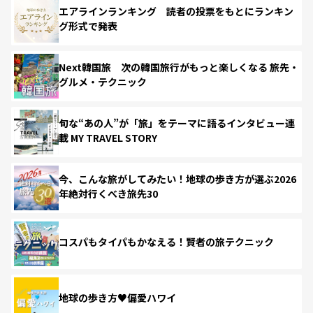
エアラインランキング 読者の投票をもとにランキン
グ形式で発表
Next韓国旅 次の韓国旅行がもっと楽しくなる 旅先・
グルメ・テクニック
旬な“あの人”が「旅」をテーマに語るインタビュー連
載 MY TRAVEL STORY
今、こんな旅がしてみたい！地球の歩き方が選ぶ2026
年絶対行くべき旅先30
コスパもタイパもかなえる！賢者の旅テクニック
地球の歩き方♥偏愛ハワイ