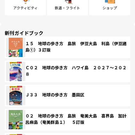
アクティビティ
鉄道・フライト
ショップ
新刊ガイドブック
１５ 地球の歩き方 島旅 伊豆大島 利島（伊豆諸
島①）３訂版
Ｃ０２ 地球の歩き方 ハワイ島 ２０２７～２０２
８
Ｊ３３ 地球の歩き方 墨田区
０２ 地球の歩き方 島旅 奄美大島 喜界島 加計
呂麻島（奄美群島１） ５訂版