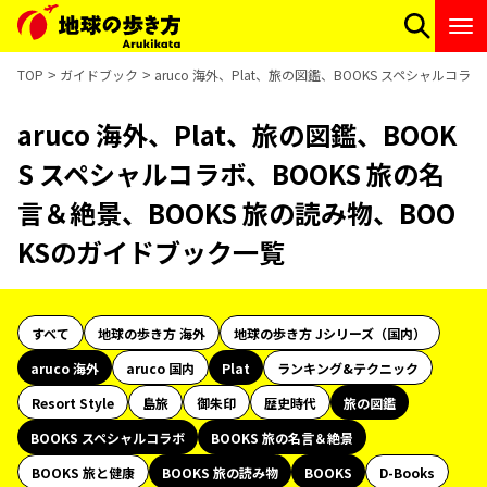
TOP
ガイドブック
aruco 海外、Plat、旅の図鑑、BOOKS スペシャルコ
aruco 海外、Plat、旅の図鑑、BOOK
S スペシャルコラボ、BOOKS 旅の名
言＆絶景、BOOKS 旅の読み物、BOO
KSのガイドブック一覧
すべて
地球の歩き方 海外
地球の歩き方 Jシリーズ（国内）
aruco 海外
aruco 国内
Plat
ランキング&テクニック
Resort Style
島旅
御朱印
歴史時代
旅の図鑑
BOOKS スペシャルコラボ
BOOKS 旅の名言＆絶景
BOOKS 旅と健康
BOOKS 旅の読み物
BOOKS
D-Books