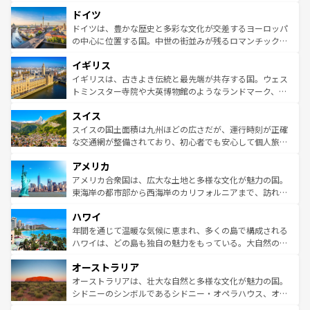
といった象徴的なスポットから、田舎町の古風な美しさま
せる。地方によって風土や気候が異なるスペインはその個
ドイツ
で、幅広い魅力が詰まっている。華麗な宮殿、歴史的な大
性で訪れる人を魅了する。 なお、新着のスペイン情報は
コ
聖堂、美しいビーチ、そして豊かな自然が、訪れる者を心
ドイツは、豊かな歴史と多彩な文化が交差するヨーロッパ
ンテンツ一覧
を参照してほしい。
から魅了する。また、フランスは美食の国としても知ら
の中心に位置する国。中世の街並みが残るロマンチック街
れ、フランス料理はユネスコ無形文化遺産にも登録されて
道から、未来を先取りするようなモダンな都市まで多様な
イギリス
いる。シャンパンの発祥地であるランス、プロヴァンスの
顔を持つこの国は、どこを歩いても飽きることがない。ベ
香り高いラベンダー畑など、多彩な楽しみ方が可能だ。さ
ルリンの文化的活気、バイエルン州のアルプスの絶景、そ
イギリスは、古きよき伝統と最先端が共存する国。ウェス
らに、パリ以外の地域にも魅力が溢れており、どの街角に
してライン川沿いのワイン畑といった風景は必見。ビール
トミンスター寺院や大英博物館のようなランドマーク、歴
も豊かな歴史と文化が息づいている。パリ以外の個性あふ
とソーセージを味わいながら地元の人と過ごす楽しい時間
史ある大学都市、美しい丘陵地帯や牧歌的な風景など、エ
れる地方に足を運ぶとそれぞれで全く異なる文化を体験で
スイス
は、お酒好きな人にはぜひ体験してほしい。 なお、新着の
リアごとに異なる魅力がある。また、優雅なアフタヌーン
きるだろう。 なお、新着のフランス情報は
コンテンツ一覧
ドイツ情報は
コンテンツ一覧
を参照してほしい。
ティー、ビール好きにはたまらない英国パブ、サッカー観
スイスの国土面積は九州ほどの広さだが、運行時刻が正確
を参照してほしい。
戦など、本場だからこそできる体験も豊富。イギリスを旅
な交通網が整備されており、初心者でも安心して個人旅行
して楽しみつくそう。 なお、新着のイギリス情報は
コンテ
を楽しめる。日本同様に時刻表どおりの旅が可能だ。中世
アメリカ
ンツ一覧
を参照してほしい。
の建物がそのまま残る町や、スイスならではのユニークな
博物館もあり、アルプス観光だけでなく町歩きも満喫する
アメリカ合衆国は、広大な土地と多様な文化が魅力の国。
ことができる。国民の所得が高いため物価も高いが、旅行
東海岸の都市部から西海岸のカリフォルニアまで、訪れる
者向けの交通パス提供のサービスもあり、うまく活用すれ
場所ごとに異なる風景と体験が待っている。ニューヨーク
ハワイ
ば市内交通費無料で観光を楽しむこともできる。 なお、新
のような巨大都市は、観光、ショッピング、エンターテイ
着のスイス情報は
コンテンツ一覧
を参照してほしい。
ンメントが詰まった刺激的なスポットだ。一方、アメリカ
年間を通じて温暖な気候に恵まれ、多くの島で構成される
西部には大自然が広がり、グランドキャニオンやイエロー
ハワイは、どの島も独自の魅力をもっている。大自然の神
ストーン国立公園といった絶景が堪能できる。さらに、南
秘を感じたいなら、火山が生み出した壮大な景観を誇るハ
オーストラリア
部のニューオーリンズでは、音楽と美食が融合した独特の
ワイ島は見逃せない。また、定番の観光地といえばオアフ
文化が魅力。旅行者はアメリカの各地域で異なる魅力を楽
島だが、静かな自然を求めるならマウイ島やカウアイ島が
オーストラリアは、壮大な自然と多様な文化が魅力の国。
しみながら、その多様性と豊かな歴史を感じることができ
おすすめ。エメラルドグリーンに輝く海をはじめ、豊かな
シドニーのシンボルであるシドニー・オペラハウス、オー
るだろう。車でのロードトリップや列車の旅も、アメリカ
文化や歴史が息づいている。「アロハスピリット」と呼ば
ストラリア東海岸北部に広がる大サンゴ礁地帯グレートバ