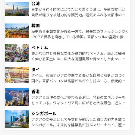
ならではの贅沢な旅のスタイルだ。 なお、新着のアメリカ
台湾
れるおもてなしの心で訪れる人々を迎えてくれるハワイの
リアリーフや大陸中央部にそびえるウルル（エアーズロッ
情報は
コンテンツ一覧
を参照してほしい。
人々、おいしいローカルフードやハワイアンミュージッ
ク）、タスマニアの美しい原生林やケアンズの熱帯雨林な
日本から約４時間ほどでたどり着く台湾は、多彩な文化と
ク、伝統的なフラダンスなど、すべてがハワイの魅力を彩
ど、見どころがたくさん。また、カフェやワイン、オージ
自然が織りなす魅力的な観光地。活気あふれる大都市の台
っている。訪れるたびに新しい発見と感動が待っているハ
ービーフなどの食文化も豊かで、美味しいものであふれて
北やノスタルジックな町並みが人気な九份（ジォウフェ
ワイを、存分に味わってほしい。 なお、新着のハワイ情報
韓国
いる。アクティビティも充実しており、サーフィンやダイ
ン）、静ひつな山岳地帯である台湾東部など、都市の喧騒
は
コンテンツ一覧
を参照してほしい。
ビング、ハイキングなど、アウトドア好きにはたまらな
と山間の静けさが共存しており、訪れる人に新しい発見と
歴史ある王朝文化が残る一方で、最先端のファッションやK
い。オーストラリアの多彩な魅力を存分に味わいつくそ
驚きをもたらしてくれる。また、奥深い台湾の食文化も魅
-POPで世界を席巻している韓国。首都ソウルの宮殿や伝統
う。 なお、新着のオーストラリア情報は
コンテンツ一覧
を
力で、夜市などの屋台グルメから高級料理、ヘルシーで美
家屋が並ぶエリアでは韓国の歴史と文化に浸ることがで
参照してほしい。
ベトナム
容にもいいと評判のスイーツなど、バラエティ豊かな料理
き、地方に足を延ばせば四季折々の自然美を楽しむことが
が味わえる。 なお、新着の台湾情報は
コンテンツ一覧
を参
できる。そして、キムチや焼肉、絶品のストリートフード
豊かな自然と多様な文化が魅力的なベトナム。南北に細長
照してほしい。
まで、さまざまな韓国料理が待っている。夜には、韓国な
く伸びる国土には、広大な田園風景や青々とした山々、世
らではのナイトライフも堪能できる。あたたかいホスピタ
界遺産に登録された壮大な自然景観が点在し、都市部では
タイ
リティに包まれながら、韓国の多彩な魅力を心ゆくまで味
急速な発展と共に伝統が息づく。ハノイの古い町並みやホ
わってみてほしい。 なお、新着の韓国情報は
コンテンツ一
ーチミン市のフランス統治時代の建物も、独特の雰囲気を
タイは、東南アジアに位置する豊かな自然と歴史が息づく
覧
を参照してほしい。
醸し出している。また、バラエティの豊かさとおいしさで
国だ。首都バンコクは高層ビルが立ち並ぶ一方、伝統的な
世界中の食通を魅了してやまないベトナム料理も魅力のひ
寺院や市場がいたるところに点在し、古きよき文化と現代
香港
とつ。フォーやバインミー、ベトナムコーヒーなどは、ぜ
の活気が交差している。北部ではチェンマイなどの山岳地
ひ現地で味わいたい。どの地域を訪れてもあたたかい人々
帯で自然と触れ合い、南部ではプーケットやクラビの美し
アジアと西洋の文化が交わる香港は、特有のエネルギーを
が旅行者を迎えてくれるので、きっと忘れられない旅にな
いビーチでリゾート気分を楽しむことができる。タイ料理
もっている。ヴィクトリア湾に広がる壮大な景色、近未来
るはずだ。 なお、新着のベトナム情報は
コンテンツ一覧
を
は世界的に有名で、屋台から高級レストランまで味覚を刺
的なアートスポット、そして歴史と現代が融合した町並
参照してほしい。
シンガポール
激する。気候は一年中温暖で、どの季節にも異なる楽しみ
み、どこを訪れても感動するはず。観光スポットが密集し
が待っている。親しみやすいタイの人々、仏教を中心とし
ており、効率よく見どころを回れるのも魅力。息をのむよ
アジアの交差点として多文化が融合した独自の魅力を放つ
た文化、そして多様な観光資源が、訪れる旅人を魅了し続
うな絶景から文化的な体験まで、香港を存分に楽しみ尽く
シンガポール。未来的な建築物が並ぶマリーナベイ、歴史
ける。 なお、新着のタイ情報は
コンテンツ一覧
を参照して
そう。 なお、新着の香港情報は
コンテンツ一覧
を参照して
と伝統を感じられるエスニックタウン、多数の緑豊かな公
ほしい。