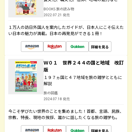
BOOKS 旅の読み物
2022.07.21 発売
１万人の訪日外国人を案内したガイドが、日本人にこそ伝えた
い日本の魅力が満載。日本の再発見ができる１冊！
詳細を見る
Ｗ０１ 世界２４４の国と地域 改訂
版
１９７ヵ国と４７地域を旅の雑学とともに
解説
旅の図鑑
2024.07.18 発売
今こそ学びたい世界のことを集めました！首都、言語、民族、
宗教、特長、現地の挨拶、誰かに話したくなる旅の雑学も。
詳細を見る