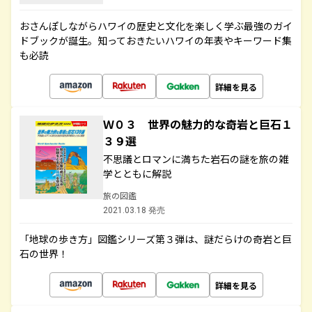
おさんぽしながらハワイの歴史と文化を楽しく学ぶ最強のガイ
ドブックが誕生。知っておきたいハワイの年表やキーワード集
も必読
詳細を見る
Ｗ０３ 世界の魅力的な奇岩と巨石１
３９選
不思議とロマンに満ちた岩石の謎を旅の雑
学とともに解説
旅の図鑑
2021.03.18 発売
「地球の歩き方」図鑑シリーズ第３弾は、謎だらけの奇岩と巨
石の世界！
詳細を見る