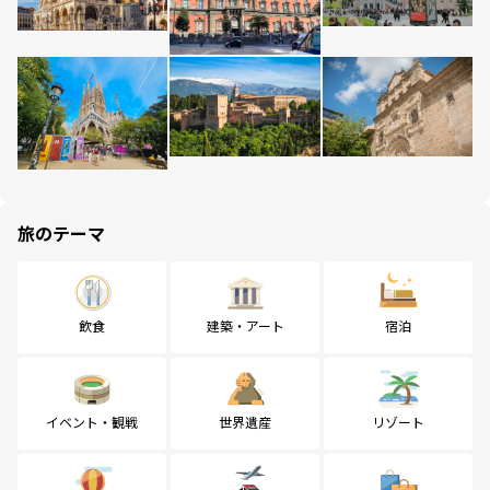
旅のテーマ
飲食
建築・アート
宿泊
イベント・観戦
世界遺産
リゾート