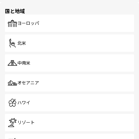
ほしい。
園や自然保護区など、自然が調和した近代的な景観と文化
の多様性あふれるカラフルな町は、どこを歩いても新しい
国と地域
発見がある。さらに、治安のよさや充実した公共交通機関
も、旅行者にとっては魅力的なポイント。グルメも豊富
で、ホーカーズは地元の風情を楽しめる外せないスポット
ヨーロッパ
だ。訪れる人を飽きさせないシンガポールで、多様な魅力
を体感しよう。 なお、新着のシンガポール情報は
コンテン
ツ一覧
を参照してほしい。
北米
中南米
オセアニア
ハワイ
リゾート