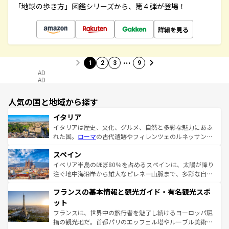
「地球の歩き方」図鑑シリーズから、第４弾が登場！
詳細を見る
…
1
2
3
9
AD
AD
人気の国と地域から探す
イタリア
イタリアは歴史、文化、グルメ、自然と多彩な魅力にあふ
れた国。
ローマ
の古代遺跡やフィレンツェのルネッサンス
美術、ヴェネツィアの運河など、歴史あるスポットはもち
スペイン
ろん、トスカーナの美しい田園風景やアマルフィ海岸の絶
景など、自然景観も見逃せない。観光の合間には、本場の
イベリア半島のほぼ80％を占めるスペインは、太陽が降り
ピザやパスタなど、絶品のイタリア料理を堪能することも
注ぐ地中海沿岸から雄大なピレネー山脈まで、多彩な自然
できる。朝目覚めてから夜眠るまで、すべての瞬間を楽し
と文化が詰まったヨーロッパ屈指の旅行先だ。多様な地域
フランスの基本情報と観光ガイド・有名観光スポ
ませてくれるイタリアで、忘れられない旅をしてみよう！
文化が根付くこの国では、情熱的なフラメンコ、熱気あふ
なお、新着のイタリア情報は
コンテンツ一覧
を参照してほ
れる闘牛、そして美味しいタパスが生活の一部となってい
ット
しい。
る。首都マドリードの洗練された雰囲気や、バルセロナの
フランスは、世界中の旅行者を魅了し続けるヨーロッパ屈
アートに溢れた街角から、地方では古代ローマ遺跡や中世
指の観光地だ。首都パリのエッフェル塔やルーブル美術館
の城塞都市、穏やかなビーチリゾートまで多彩な表情を見