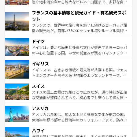
ピザやパスタなど、絶品のイタリア料理を堪能することも
注ぐ地中海沿岸から雄大なピレネー山脈まで、多彩な自然
できる。朝目覚めてから夜眠るまで、すべての瞬間を楽し
と文化が詰まったヨーロッパ屈指の旅行先だ。多様な地域
フランスの基本情報と観光ガイド・有名観光スポ
ませてくれるイタリアで、忘れられない旅をしてみよう！
文化が根付くこの国では、情熱的なフラメンコ、熱気あふ
なお、新着のイタリア情報は
コンテンツ一覧
を参照してほ
れる闘牛、そして美味しいタパスが生活の一部となってい
ット
しい。
る。首都マドリードの洗練された雰囲気や、バルセロナの
フランスは、世界中の旅行者を魅了し続けるヨーロッパ屈
アートに溢れた街角から、地方では古代ローマ遺跡や中世
指の観光地だ。首都パリのエッフェル塔やルーブル美術館
の城塞都市、穏やかなビーチリゾートまで多彩な表情を見
といった象徴的なスポットから、田舎町の古風な美しさま
せる。地方によって風土や気候が異なるスペインはその個
ドイツ
で、幅広い魅力が詰まっている。華麗な宮殿、歴史的な大
性で訪れる人を魅了する。 なお、新着のスペイン情報は
コ
聖堂、美しいビーチ、そして豊かな自然が、訪れる者を心
ドイツは、豊かな歴史と多彩な文化が交差するヨーロッパ
ンテンツ一覧
を参照してほしい。
から魅了する。また、フランスは美食の国としても知ら
の中心に位置する国。中世の街並みが残るロマンチック街
れ、フランス料理はユネスコ無形文化遺産にも登録されて
道から、未来を先取りするようなモダンな都市まで多様な
イギリス
いる。シャンパンの発祥地であるランス、プロヴァンスの
顔を持つこの国は、どこを歩いても飽きることがない。ベ
香り高いラベンダー畑など、多彩な楽しみ方が可能だ。さ
ルリンの文化的活気、バイエルン州のアルプスの絶景、そ
イギリスは、古きよき伝統と最先端が共存する国。ウェス
らに、パリ以外の地域にも魅力が溢れており、どの街角に
してライン川沿いのワイン畑といった風景は必見。ビール
トミンスター寺院や大英博物館のようなランドマーク、歴
も豊かな歴史と文化が息づいている。パリ以外の個性あふ
とソーセージを味わいながら地元の人と過ごす楽しい時間
史ある大学都市、美しい丘陵地帯や牧歌的な風景など、エ
れる地方に足を運ぶとそれぞれで全く異なる文化を体験で
スイス
は、お酒好きな人にはぜひ体験してほしい。 なお、新着の
リアごとに異なる魅力がある。また、優雅なアフタヌーン
きるだろう。 なお、新着のフランス情報は
コンテンツ一覧
ドイツ情報は
コンテンツ一覧
を参照してほしい。
ティー、ビール好きにはたまらない英国パブ、サッカー観
スイスの国土面積は九州ほどの広さだが、運行時刻が正確
を参照してほしい。
戦など、本場だからこそできる体験も豊富。イギリスを旅
な交通網が整備されており、初心者でも安心して個人旅行
して楽しみつくそう。 なお、新着のイギリス情報は
コンテ
を楽しめる。日本同様に時刻表どおりの旅が可能だ。中世
アメリカ
ンツ一覧
を参照してほしい。
の建物がそのまま残る町や、スイスならではのユニークな
博物館もあり、アルプス観光だけでなく町歩きも満喫する
アメリカ合衆国は、広大な土地と多様な文化が魅力の国。
ことができる。国民の所得が高いため物価も高いが、旅行
東海岸の都市部から西海岸のカリフォルニアまで、訪れる
者向けの交通パス提供のサービスもあり、うまく活用すれ
場所ごとに異なる風景と体験が待っている。ニューヨーク
ハワイ
ば市内交通費無料で観光を楽しむこともできる。 なお、新
のような巨大都市は、観光、ショッピング、エンターテイ
着のスイス情報は
コンテンツ一覧
を参照してほしい。
ンメントが詰まった刺激的なスポットだ。一方、アメリカ
年間を通じて温暖な気候に恵まれ、多くの島で構成される