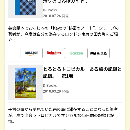
帰りおさんぽガイド♪
D-Books
2018.07.26 発売
英会話本でおなじみの「Kayoの“秘密のノート”」シリーズの
著者が、今度は自分の滞在するロンドン南東の田舎町をご紹
介！
詳細を見る
とろとろトロピカル ある旅の記録と
記憶。 第1巻
D-Books
2018.03.29 発売
子供の頃から夢見ていた南の島に滞在することになった筆者
が、島で出合うトロピカルでマジカルな45日間の記録と記
憶。