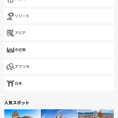
リゾート
アジア
中近東
アフリカ
日本
人気スポット