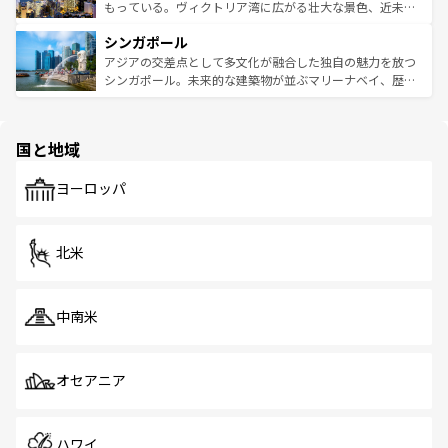
が旅行者を迎えてくれるので、きっと忘れられない旅にな
いビーチでリゾート気分を楽しむことができる。タイ料理
もっている。ヴィクトリア湾に広がる壮大な景色、近未来
るはずだ。 なお、新着のベトナム情報は
コンテンツ一覧
を
は世界的に有名で、屋台から高級レストランまで味覚を刺
的なアートスポット、そして歴史と現代が融合した町並
参照してほしい。
シンガポール
激する。気候は一年中温暖で、どの季節にも異なる楽しみ
み、どこを訪れても感動するはず。観光スポットが密集し
が待っている。親しみやすいタイの人々、仏教を中心とし
ており、効率よく見どころを回れるのも魅力。息をのむよ
アジアの交差点として多文化が融合した独自の魅力を放つ
た文化、そして多様な観光資源が、訪れる旅人を魅了し続
うな絶景から文化的な体験まで、香港を存分に楽しみ尽く
シンガポール。未来的な建築物が並ぶマリーナベイ、歴史
ける。 なお、新着のタイ情報は
コンテンツ一覧
を参照して
そう。 なお、新着の香港情報は
コンテンツ一覧
を参照して
と伝統を感じられるエスニックタウン、多数の緑豊かな公
ほしい。
ほしい。
園や自然保護区など、自然が調和した近代的な景観と文化
の多様性あふれるカラフルな町は、どこを歩いても新しい
国と地域
発見がある。さらに、治安のよさや充実した公共交通機関
も、旅行者にとっては魅力的なポイント。グルメも豊富
で、ホーカーズは地元の風情を楽しめる外せないスポット
ヨーロッパ
だ。訪れる人を飽きさせないシンガポールで、多様な魅力
を体感しよう。 なお、新着のシンガポール情報は
コンテン
ツ一覧
を参照してほしい。
北米
中南米
オセアニア
ハワイ