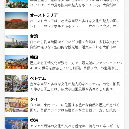
西部には大自然が広がり、グランドキャニオンやイエロー
ハワイは、どの島も独自の魅力をもっている。大自然の神
ストーン国立公園といった絶景が堪能できる。さらに、南
秘を感じたいなら、火山が生み出した壮大な景観を誇るハ
オーストラリア
部のニューオーリンズでは、音楽と美食が融合した独特の
ワイ島は見逃せない。また、定番の観光地といえばオアフ
文化が魅力。旅行者はアメリカの各地域で異なる魅力を楽
島だが、静かな自然を求めるならマウイ島やカウアイ島が
オーストラリアは、壮大な自然と多様な文化が魅力の国。
しみながら、その多様性と豊かな歴史を感じることができ
おすすめ。エメラルドグリーンに輝く海をはじめ、豊かな
シドニーのシンボルであるシドニー・オペラハウス、オー
るだろう。車でのロードトリップや列車の旅も、アメリカ
文化や歴史が息づいている。「アロハスピリット」と呼ば
ストラリア東海岸北部に広がる大サンゴ礁地帯グレートバ
ならではの贅沢な旅のスタイルだ。 なお、新着のアメリカ
台湾
れるおもてなしの心で訪れる人々を迎えてくれるハワイの
リアリーフや大陸中央部にそびえるウルル（エアーズロッ
情報は
コンテンツ一覧
を参照してほしい。
人々、おいしいローカルフードやハワイアンミュージッ
ク）、タスマニアの美しい原生林やケアンズの熱帯雨林な
日本から約４時間ほどでたどり着く台湾は、多彩な文化と
ク、伝統的なフラダンスなど、すべてがハワイの魅力を彩
ど、見どころがたくさん。また、カフェやワイン、オージ
自然が織りなす魅力的な観光地。活気あふれる大都市の台
っている。訪れるたびに新しい発見と感動が待っているハ
ービーフなどの食文化も豊かで、美味しいものであふれて
北やノスタルジックな町並みが人気な九份（ジォウフェ
ワイを、存分に味わってほしい。 なお、新着のハワイ情報
韓国
いる。アクティビティも充実しており、サーフィンやダイ
ン）、静ひつな山岳地帯である台湾東部など、都市の喧騒
は
コンテンツ一覧
を参照してほしい。
ビング、ハイキングなど、アウトドア好きにはたまらな
と山間の静けさが共存しており、訪れる人に新しい発見と
歴史ある王朝文化が残る一方で、最先端のファッションやK
い。オーストラリアの多彩な魅力を存分に味わいつくそ
驚きをもたらしてくれる。また、奥深い台湾の食文化も魅
-POPで世界を席巻している韓国。首都ソウルの宮殿や伝統
う。 なお、新着のオーストラリア情報は
コンテンツ一覧
を
力で、夜市などの屋台グルメから高級料理、ヘルシーで美
家屋が並ぶエリアでは韓国の歴史と文化に浸ることがで
参照してほしい。
ベトナム
容にもいいと評判のスイーツなど、バラエティ豊かな料理
き、地方に足を延ばせば四季折々の自然美を楽しむことが
が味わえる。 なお、新着の台湾情報は
コンテンツ一覧
を参
できる。そして、キムチや焼肉、絶品のストリートフード
豊かな自然と多様な文化が魅力的なベトナム。南北に細長
照してほしい。
まで、さまざまな韓国料理が待っている。夜には、韓国な
く伸びる国土には、広大な田園風景や青々とした山々、世
らではのナイトライフも堪能できる。あたたかいホスピタ
界遺産に登録された壮大な自然景観が点在し、都市部では
タイ
リティに包まれながら、韓国の多彩な魅力を心ゆくまで味
急速な発展と共に伝統が息づく。ハノイの古い町並みやホ
わってみてほしい。 なお、新着の韓国情報は
コンテンツ一
ーチミン市のフランス統治時代の建物も、独特の雰囲気を
タイは、東南アジアに位置する豊かな自然と歴史が息づく
覧
を参照してほしい。
醸し出している。また、バラエティの豊かさとおいしさで
国だ。首都バンコクは高層ビルが立ち並ぶ一方、伝統的な
世界中の食通を魅了してやまないベトナム料理も魅力のひ
寺院や市場がいたるところに点在し、古きよき文化と現代
香港
とつ。フォーやバインミー、ベトナムコーヒーなどは、ぜ
の活気が交差している。北部ではチェンマイなどの山岳地
ひ現地で味わいたい。どの地域を訪れてもあたたかい人々
帯で自然と触れ合い、南部ではプーケットやクラビの美し
アジアと西洋の文化が交わる香港は、特有のエネルギーを