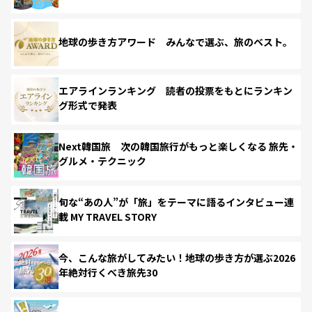
地球の歩き方アワード みんなで選ぶ、旅のベスト。
エアラインランキング 読者の投票をもとにランキン
グ形式で発表
Next韓国旅 次の韓国旅行がもっと楽しくなる 旅先・
グルメ・テクニック
旬な“あの人”が「旅」をテーマに語るインタビュー連
載 MY TRAVEL STORY
今、こんな旅がしてみたい！地球の歩き方が選ぶ2026
年絶対行くべき旅先30