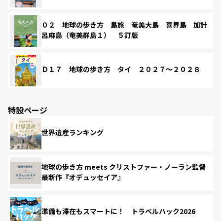
０２ 地球の歩き方 島旅 奄美大島 喜界島 加計
呂麻島（奄美群島１） ５訂版
Ｄ１７ 地球の歩き方 タイ ２０２７～２０２８
特設ページ
世界遺産ランキング
地球の歩き方 meets クリストファー・ノーラン監督
最新作『オデュッセイア』
準備も滞在もスマートに！ トラベルハック2026