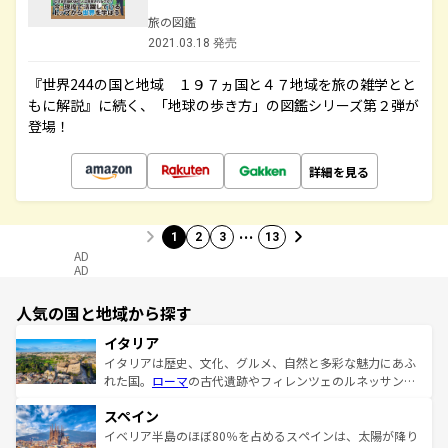
旅の図鑑
2021.03.18 発売
『世界244の国と地域 １９７ヵ国と４７地域を旅の雑学とと
もに解説』に続く、「地球の歩き方」の図鑑シリーズ第２弾が
登場！
詳細を見る
…
1
2
3
13
AD
AD
人気の国と地域から探す
イタリア
イタリアは歴史、文化、グルメ、自然と多彩な魅力にあふ
れた国。
ローマ
の古代遺跡やフィレンツェのルネッサンス
美術、ヴェネツィアの運河など、歴史あるスポットはもち
スペイン
ろん、トスカーナの美しい田園風景やアマルフィ海岸の絶
景など、自然景観も見逃せない。観光の合間には、本場の
イベリア半島のほぼ80％を占めるスペインは、太陽が降り