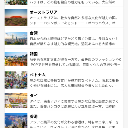
西部には大自然が広がり、グランドキャニオンやイエロー
ハワイは、どの島も独自の魅力をもっている。大自然の神
ストーン国立公園といった絶景が堪能できる。さらに、南
秘を感じたいなら、火山が生み出した壮大な景観を誇るハ
オーストラリア
部のニューオーリンズでは、音楽と美食が融合した独特の
ワイ島は見逃せない。また、定番の観光地といえばオアフ
文化が魅力。旅行者はアメリカの各地域で異なる魅力を楽
島だが、静かな自然を求めるならマウイ島やカウアイ島が
オーストラリアは、壮大な自然と多様な文化が魅力の国。
しみながら、その多様性と豊かな歴史を感じることができ
おすすめ。エメラルドグリーンに輝く海をはじめ、豊かな
シドニーのシンボルであるシドニー・オペラハウス、オー
るだろう。車でのロードトリップや列車の旅も、アメリカ
文化や歴史が息づいている。「アロハスピリット」と呼ば
ストラリア東海岸北部に広がる大サンゴ礁地帯グレートバ
ならではの贅沢な旅のスタイルだ。 なお、新着のアメリカ
台湾
れるおもてなしの心で訪れる人々を迎えてくれるハワイの
リアリーフや大陸中央部にそびえるウルル（エアーズロッ
情報は
コンテンツ一覧
を参照してほしい。
人々、おいしいローカルフードやハワイアンミュージッ
ク）、タスマニアの美しい原生林やケアンズの熱帯雨林な
日本から約４時間ほどでたどり着く台湾は、多彩な文化と
ク、伝統的なフラダンスなど、すべてがハワイの魅力を彩
ど、見どころがたくさん。また、カフェやワイン、オージ
自然が織りなす魅力的な観光地。活気あふれる大都市の台
っている。訪れるたびに新しい発見と感動が待っているハ
ービーフなどの食文化も豊かで、美味しいものであふれて
北やノスタルジックな町並みが人気な九份（ジォウフェ
ワイを、存分に味わってほしい。 なお、新着のハワイ情報
韓国
いる。アクティビティも充実しており、サーフィンやダイ
ン）、静ひつな山岳地帯である台湾東部など、都市の喧騒
は
コンテンツ一覧
を参照してほしい。
ビング、ハイキングなど、アウトドア好きにはたまらな
と山間の静けさが共存しており、訪れる人に新しい発見と
歴史ある王朝文化が残る一方で、最先端のファッションやK
い。オーストラリアの多彩な魅力を存分に味わいつくそ
驚きをもたらしてくれる。また、奥深い台湾の食文化も魅
-POPで世界を席巻している韓国。首都ソウルの宮殿や伝統
う。 なお、新着のオーストラリア情報は
コンテンツ一覧
を
力で、夜市などの屋台グルメから高級料理、ヘルシーで美
家屋が並ぶエリアでは韓国の歴史と文化に浸ることがで
参照してほしい。
ベトナム
容にもいいと評判のスイーツなど、バラエティ豊かな料理
き、地方に足を延ばせば四季折々の自然美を楽しむことが
が味わえる。 なお、新着の台湾情報は
コンテンツ一覧
を参
できる。そして、キムチや焼肉、絶品のストリートフード
豊かな自然と多様な文化が魅力的なベトナム。南北に細長
照してほしい。
まで、さまざまな韓国料理が待っている。夜には、韓国な
く伸びる国土には、広大な田園風景や青々とした山々、世
らではのナイトライフも堪能できる。あたたかいホスピタ
界遺産に登録された壮大な自然景観が点在し、都市部では
タイ
リティに包まれながら、韓国の多彩な魅力を心ゆくまで味
急速な発展と共に伝統が息づく。ハノイの古い町並みやホ
わってみてほしい。 なお、新着の韓国情報は
コンテンツ一
ーチミン市のフランス統治時代の建物も、独特の雰囲気を
タイは、東南アジアに位置する豊かな自然と歴史が息づく
覧
を参照してほしい。
醸し出している。また、バラエティの豊かさとおいしさで
国だ。首都バンコクは高層ビルが立ち並ぶ一方、伝統的な
世界中の食通を魅了してやまないベトナム料理も魅力のひ
寺院や市場がいたるところに点在し、古きよき文化と現代
香港
とつ。フォーやバインミー、ベトナムコーヒーなどは、ぜ
の活気が交差している。北部ではチェンマイなどの山岳地
ひ現地で味わいたい。どの地域を訪れてもあたたかい人々
帯で自然と触れ合い、南部ではプーケットやクラビの美し
アジアと西洋の文化が交わる香港は、特有のエネルギーを
が旅行者を迎えてくれるので、きっと忘れられない旅にな
いビーチでリゾート気分を楽しむことができる。タイ料理
もっている。ヴィクトリア湾に広がる壮大な景色、近未来