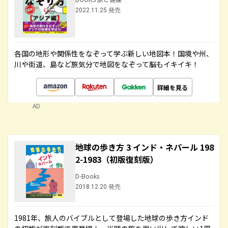
2022.11.25 発売
各国の地形や関係性をなぞって学ぶ新しい地図本！国境や州、
川や街道、島など旅気分で地図をなぞって脳もイキイキ！
詳細を見る
AD
地球の歩き方 3 インド・ネパール 198
2-1983（初版復刻版）
D-Books
2018.12.20 発売
1981年、旅人のバイブルとして登場した地球の歩き方インド