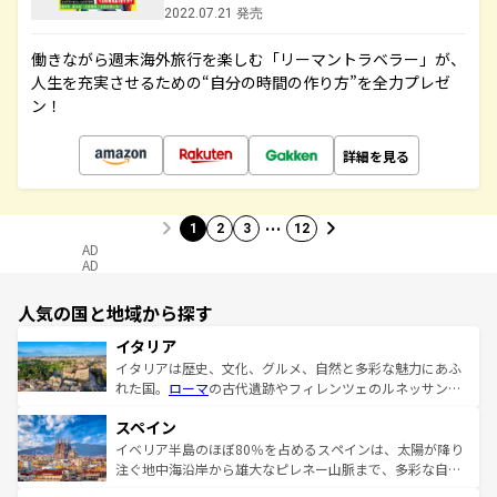
2022.07.21 発売
働きながら週末海外旅行を楽しむ「リーマントラベラー」が、
人生を充実させるための“自分の時間の作り方”を全力プレゼ
ン！
詳細を見る
…
1
2
3
12
AD
AD
人気の国と地域から探す
イタリア
イタリアは歴史、文化、グルメ、自然と多彩な魅力にあふ
れた国。
ローマ
の古代遺跡やフィレンツェのルネッサンス
美術、ヴェネツィアの運河など、歴史あるスポットはもち
スペイン
ろん、トスカーナの美しい田園風景やアマルフィ海岸の絶
景など、自然景観も見逃せない。観光の合間には、本場の
イベリア半島のほぼ80％を占めるスペインは、太陽が降り
ピザやパスタなど、絶品のイタリア料理を堪能することも
注ぐ地中海沿岸から雄大なピレネー山脈まで、多彩な自然
できる。朝目覚めてから夜眠るまで、すべての瞬間を楽し
と文化が詰まったヨーロッパ屈指の旅行先だ。多様な地域