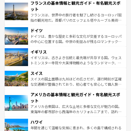
フランスの基本情報と観光ガイド・有名観光スポ
ませてくれるイタリアで、忘れられない旅をしてみよう！
文化が根付くこの国では、情熱的なフラメンコ、熱気あふ
なお、新着のイタリア情報は
コンテンツ一覧
を参照してほ
れる闘牛、そして美味しいタパスが生活の一部となってい
ット
しい。
る。首都マドリードの洗練された雰囲気や、バルセロナの
フランスは、世界中の旅行者を魅了し続けるヨーロッパ屈
アートに溢れた街角から、地方では古代ローマ遺跡や中世
指の観光地だ。首都パリのエッフェル塔やルーブル美術館
の城塞都市、穏やかなビーチリゾートまで多彩な表情を見
といった象徴的なスポットから、田舎町の古風な美しさま
せる。地方によって風土や気候が異なるスペインはその個
ドイツ
で、幅広い魅力が詰まっている。華麗な宮殿、歴史的な大
性で訪れる人を魅了する。 なお、新着のスペイン情報は
コ
聖堂、美しいビーチ、そして豊かな自然が、訪れる者を心
ドイツは、豊かな歴史と多彩な文化が交差するヨーロッパ
ンテンツ一覧
を参照してほしい。
から魅了する。また、フランスは美食の国としても知ら
の中心に位置する国。中世の街並みが残るロマンチック街
れ、フランス料理はユネスコ無形文化遺産にも登録されて
道から、未来を先取りするようなモダンな都市まで多様な
イギリス
いる。シャンパンの発祥地であるランス、プロヴァンスの
顔を持つこの国は、どこを歩いても飽きることがない。ベ
香り高いラベンダー畑など、多彩な楽しみ方が可能だ。さ
ルリンの文化的活気、バイエルン州のアルプスの絶景、そ
イギリスは、古きよき伝統と最先端が共存する国。ウェス
らに、パリ以外の地域にも魅力が溢れており、どの街角に
してライン川沿いのワイン畑といった風景は必見。ビール
トミンスター寺院や大英博物館のようなランドマーク、歴
も豊かな歴史と文化が息づいている。パリ以外の個性あふ
とソーセージを味わいながら地元の人と過ごす楽しい時間
史ある大学都市、美しい丘陵地帯や牧歌的な風景など、エ
れる地方に足を運ぶとそれぞれで全く異なる文化を体験で
スイス
は、お酒好きな人にはぜひ体験してほしい。 なお、新着の
リアごとに異なる魅力がある。また、優雅なアフタヌーン
きるだろう。 なお、新着のフランス情報は
コンテンツ一覧
ドイツ情報は
コンテンツ一覧
を参照してほしい。
ティー、ビール好きにはたまらない英国パブ、サッカー観
スイスの国土面積は九州ほどの広さだが、運行時刻が正確
を参照してほしい。
戦など、本場だからこそできる体験も豊富。イギリスを旅
な交通網が整備されており、初心者でも安心して個人旅行
して楽しみつくそう。 なお、新着のイギリス情報は
コンテ
を楽しめる。日本同様に時刻表どおりの旅が可能だ。中世
アメリカの基本情報と観光ガイド・有名観光スポ
ンツ一覧
を参照してほしい。
の建物がそのまま残る町や、スイスならではのユニークな
博物館もあり、アルプス観光だけでなく町歩きも満喫する
ット
ことができる。国民の所得が高いため物価も高いが、旅行
アメリカ合衆国は、広大な土地と多様な文化が魅力の国。
者向けの交通パス提供のサービスもあり、うまく活用すれ
東海岸の都市部から西海岸のカリフォルニアまで、訪れる
ば市内交通費無料で観光を楽しむこともできる。 なお、新
場所ごとに異なる風景と体験が待っている。ニューヨーク
着のスイス情報は
コンテンツ一覧
を参照してほしい。
ハワイ
のような巨大都市は、観光、ショッピング、エンターテイ
ンメントが詰まった刺激的なスポットだ。一方、アメリカ
年間を通じて温暖な気候に恵まれ、多くの島で構成される