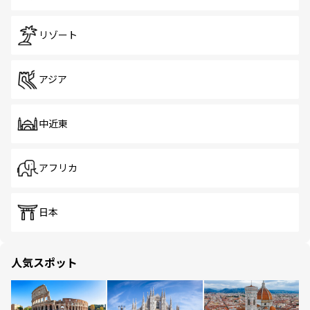
リゾート
アジア
中近東
アフリカ
日本
人気スポット