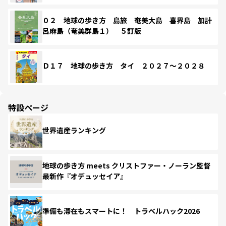
０２ 地球の歩き方 島旅 奄美大島 喜界島 加計
呂麻島（奄美群島１） ５訂版
Ｄ１７ 地球の歩き方 タイ ２０２７～２０２８
特設ページ
世界遺産ランキング
地球の歩き方 meets クリストファー・ノーラン監督
最新作『オデュッセイア』
準備も滞在もスマートに！ トラベルハック2026