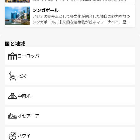
るはずだ。 なお、新着のベトナム情報は
コンテンツ一覧
を
は世界的に有名で、屋台から高級レストランまで味覚を刺
的なアートスポット、そして歴史と現代が融合した町並
参照してほしい。
シンガポール
激する。気候は一年中温暖で、どの季節にも異なる楽しみ
み、どこを訪れても感動するはず。観光スポットが密集し
が待っている。親しみやすいタイの人々、仏教を中心とし
ており、効率よく見どころを回れるのも魅力。息をのむよ
アジアの交差点として多文化が融合した独自の魅力を放つ
た文化、そして多様な観光資源が、訪れる旅人を魅了し続
うな絶景から文化的な体験まで、香港を存分に楽しみ尽く
シンガポール。未来的な建築物が並ぶマリーナベイ、歴史
ける。 なお、新着のタイ情報は
コンテンツ一覧
を参照して
そう。 なお、新着の香港情報は
コンテンツ一覧
を参照して
と伝統を感じられるエスニックタウン、多数の緑豊かな公
ほしい。
ほしい。
園や自然保護区など、自然が調和した近代的な景観と文化
の多様性あふれるカラフルな町は、どこを歩いても新しい
国と地域
発見がある。さらに、治安のよさや充実した公共交通機関
も、旅行者にとっては魅力的なポイント。グルメも豊富
で、ホーカーズは地元の風情を楽しめる外せないスポット
ヨーロッパ
だ。訪れる人を飽きさせないシンガポールで、多様な魅力
を体感しよう。 なお、新着のシンガポール情報は
コンテン
ツ一覧
を参照してほしい。
北米
中南米
オセアニア
ハワイ