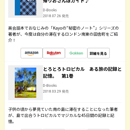
帰りおさんぽガイド♪
D-Books
2018.07.26 発売
英会話本でおなじみの「Kayoの“秘密のノート”」シリーズの
著者が、今度は自分の滞在するロンドン南東の田舎町をご紹
介！
詳細を見る
とろとろトロピカル ある旅の記録と
記憶。 第1巻
D-Books
2018.03.29 発売
子供の頃から夢見ていた南の島に滞在することになった筆者
が、島で出合うトロピカルでマジカルな45日間の記録と記
憶。