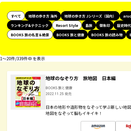
すべて
地球の歩き方 海外
地球の歩き方 Jシリーズ（国内）
aru
ランキング&テクニック
Resort Style
島旅
御朱印
歴史時代
BOOKS 旅の名言＆絶景
BOOKS 旅と健康
BOOKS 旅の読み物
1〜20件/339件中 を表示
地球のなぞり方 旅地図 日本編
BOOKS 旅と健康
2022.11.25 発売
日本の地形や造形物をなぞって学ぶ新しい地
地図をなぞって脳もイキイキ！