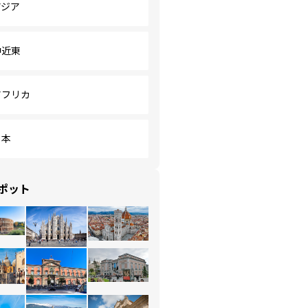
アジア
中近東
アフリカ
日本
ポット