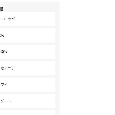
域
ヨーロッパ
北米
中南米
オセアニア
ハワイ
リゾート