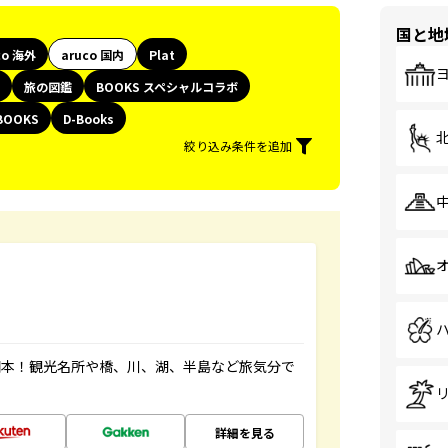
国と地
co 海外
aruco 国内
Plat
旅の図鑑
BOOKS スペシャルコラボ
BOOKS
D-Books
絞り込み条件を追加
図本！観光名所や橋、川、湖、半島など旅気分で
詳細を見る