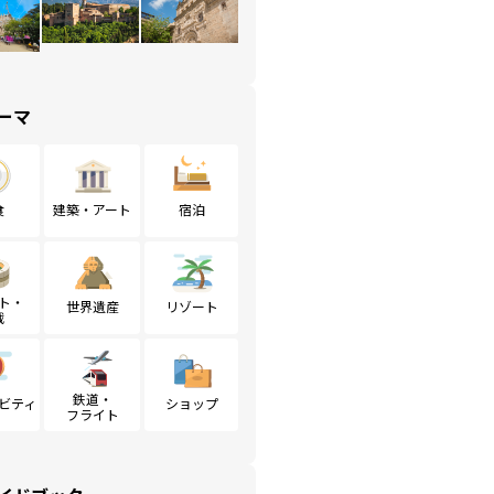
ーマ
食
建築・アート
宿泊
ト・
世界遺産
リゾート
戦
鉄道・
ビティ
ショップ
フライト