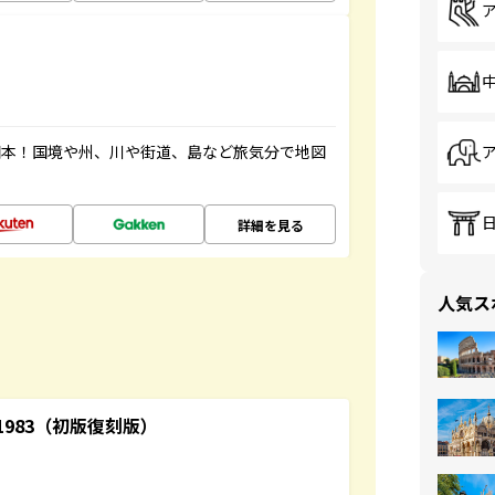
図本！国境や州、川や街道、島など旅気分で地図
詳細を見る
人気ス
-1983（初版復刻版）