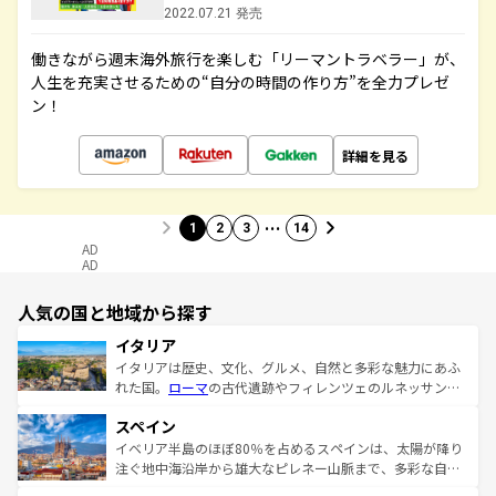
2022.07.21 発売
働きながら週末海外旅行を楽しむ「リーマントラベラー」が、
人生を充実させるための“自分の時間の作り方”を全力プレゼ
ン！
詳細を見る
…
1
2
3
14
AD
AD
人気の国と地域から探す
イタリア
イタリアは歴史、文化、グルメ、自然と多彩な魅力にあふ
れた国。
ローマ
の古代遺跡やフィレンツェのルネッサンス
美術、ヴェネツィアの運河など、歴史あるスポットはもち
スペイン
ろん、トスカーナの美しい田園風景やアマルフィ海岸の絶
景など、自然景観も見逃せない。観光の合間には、本場の
イベリア半島のほぼ80％を占めるスペインは、太陽が降り
ピザやパスタなど、絶品のイタリア料理を堪能することも
注ぐ地中海沿岸から雄大なピレネー山脈まで、多彩な自然
できる。朝目覚めてから夜眠るまで、すべての瞬間を楽し
と文化が詰まったヨーロッパ屈指の旅行先だ。多様な地域