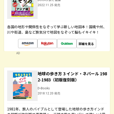
2022.11.25 発売
各国の地形や関係性をなぞって学ぶ新しい地図本！国境や州、
川や街道、島など旅気分で地図をなぞって脳もイキイキ！
詳細を見る
AD
地球の歩き方 3 インド・ネパール 198
2-1983（初版復刻版）
D-Books
2018.12.20 発売
1981年、旅人のバイブルとして登場した地球の歩き方インド