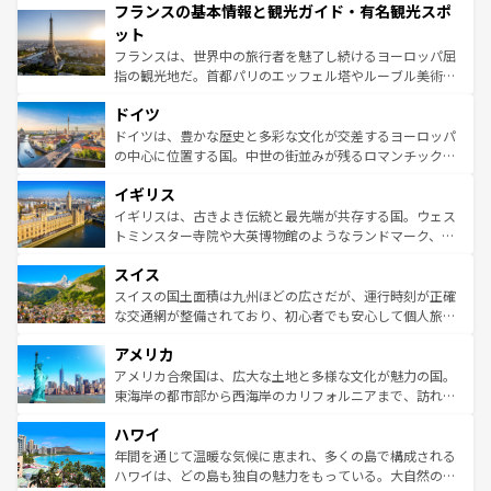
フランスの基本情報と観光ガイド・有名観光スポ
ませてくれるイタリアで、忘れられない旅をしてみよう！
文化が根付くこの国では、情熱的なフラメンコ、熱気あふ
なお、新着のイタリア情報は
コンテンツ一覧
を参照してほ
れる闘牛、そして美味しいタパスが生活の一部となってい
ット
しい。
る。首都マドリードの洗練された雰囲気や、バルセロナの
フランスは、世界中の旅行者を魅了し続けるヨーロッパ屈
アートに溢れた街角から、地方では古代ローマ遺跡や中世
指の観光地だ。首都パリのエッフェル塔やルーブル美術館
の城塞都市、穏やかなビーチリゾートまで多彩な表情を見
といった象徴的なスポットから、田舎町の古風な美しさま
せる。地方によって風土や気候が異なるスペインはその個
ドイツ
で、幅広い魅力が詰まっている。華麗な宮殿、歴史的な大
性で訪れる人を魅了する。 なお、新着のスペイン情報は
コ
聖堂、美しいビーチ、そして豊かな自然が、訪れる者を心
ドイツは、豊かな歴史と多彩な文化が交差するヨーロッパ
ンテンツ一覧
を参照してほしい。
から魅了する。また、フランスは美食の国としても知ら
の中心に位置する国。中世の街並みが残るロマンチック街
れ、フランス料理はユネスコ無形文化遺産にも登録されて
道から、未来を先取りするようなモダンな都市まで多様な
イギリス
いる。シャンパンの発祥地であるランス、プロヴァンスの
顔を持つこの国は、どこを歩いても飽きることがない。ベ
香り高いラベンダー畑など、多彩な楽しみ方が可能だ。さ
ルリンの文化的活気、バイエルン州のアルプスの絶景、そ
イギリスは、古きよき伝統と最先端が共存する国。ウェス
らに、パリ以外の地域にも魅力が溢れており、どの街角に
してライン川沿いのワイン畑といった風景は必見。ビール
トミンスター寺院や大英博物館のようなランドマーク、歴
も豊かな歴史と文化が息づいている。パリ以外の個性あふ
とソーセージを味わいながら地元の人と過ごす楽しい時間
史ある大学都市、美しい丘陵地帯や牧歌的な風景など、エ
れる地方に足を運ぶとそれぞれで全く異なる文化を体験で
スイス
は、お酒好きな人にはぜひ体験してほしい。 なお、新着の
リアごとに異なる魅力がある。また、優雅なアフタヌーン
きるだろう。 なお、新着のフランス情報は
コンテンツ一覧
ドイツ情報は
コンテンツ一覧
を参照してほしい。
ティー、ビール好きにはたまらない英国パブ、サッカー観
スイスの国土面積は九州ほどの広さだが、運行時刻が正確
を参照してほしい。
戦など、本場だからこそできる体験も豊富。イギリスを旅
な交通網が整備されており、初心者でも安心して個人旅行
して楽しみつくそう。 なお、新着のイギリス情報は
コンテ
を楽しめる。日本同様に時刻表どおりの旅が可能だ。中世
アメリカ
ンツ一覧
を参照してほしい。
の建物がそのまま残る町や、スイスならではのユニークな
博物館もあり、アルプス観光だけでなく町歩きも満喫する
アメリカ合衆国は、広大な土地と多様な文化が魅力の国。
ことができる。国民の所得が高いため物価も高いが、旅行
東海岸の都市部から西海岸のカリフォルニアまで、訪れる
者向けの交通パス提供のサービスもあり、うまく活用すれ
場所ごとに異なる風景と体験が待っている。ニューヨーク
ハワイ
ば市内交通費無料で観光を楽しむこともできる。 なお、新
のような巨大都市は、観光、ショッピング、エンターテイ
着のスイス情報は
コンテンツ一覧
を参照してほしい。
ンメントが詰まった刺激的なスポットだ。一方、アメリカ
年間を通じて温暖な気候に恵まれ、多くの島で構成される
西部には大自然が広がり、グランドキャニオンやイエロー
ハワイは、どの島も独自の魅力をもっている。大自然の神