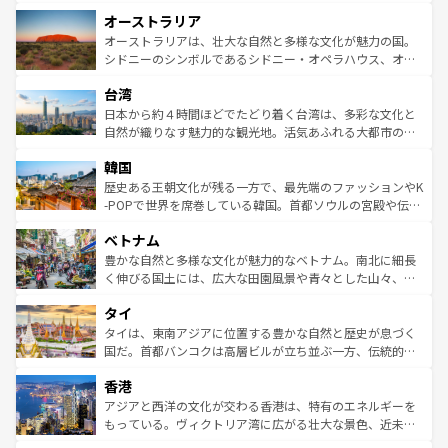
ストーン国立公園といった絶景が堪能できる。さらに、南
秘を感じたいなら、火山が生み出した壮大な景観を誇るハ
オーストラリア
部のニューオーリンズでは、音楽と美食が融合した独特の
ワイ島は見逃せない。また、定番の観光地といえばオアフ
文化が魅力。旅行者はアメリカの各地域で異なる魅力を楽
島だが、静かな自然を求めるならマウイ島やカウアイ島が
オーストラリアは、壮大な自然と多様な文化が魅力の国。
しみながら、その多様性と豊かな歴史を感じることができ
おすすめ。エメラルドグリーンに輝く海をはじめ、豊かな
シドニーのシンボルであるシドニー・オペラハウス、オー
るだろう。車でのロードトリップや列車の旅も、アメリカ
文化や歴史が息づいている。「アロハスピリット」と呼ば
ストラリア東海岸北部に広がる大サンゴ礁地帯グレートバ
ならではの贅沢な旅のスタイルだ。 なお、新着のアメリカ
台湾
れるおもてなしの心で訪れる人々を迎えてくれるハワイの
リアリーフや大陸中央部にそびえるウルル（エアーズロッ
情報は
コンテンツ一覧
を参照してほしい。
人々、おいしいローカルフードやハワイアンミュージッ
ク）、タスマニアの美しい原生林やケアンズの熱帯雨林な
日本から約４時間ほどでたどり着く台湾は、多彩な文化と
ク、伝統的なフラダンスなど、すべてがハワイの魅力を彩
ど、見どころがたくさん。また、カフェやワイン、オージ
自然が織りなす魅力的な観光地。活気あふれる大都市の台
っている。訪れるたびに新しい発見と感動が待っているハ
ービーフなどの食文化も豊かで、美味しいものであふれて
北やノスタルジックな町並みが人気な九份（ジォウフェ
ワイを、存分に味わってほしい。 なお、新着のハワイ情報
韓国
いる。アクティビティも充実しており、サーフィンやダイ
ン）、静ひつな山岳地帯である台湾東部など、都市の喧騒
は
コンテンツ一覧
を参照してほしい。
ビング、ハイキングなど、アウトドア好きにはたまらな
と山間の静けさが共存しており、訪れる人に新しい発見と
歴史ある王朝文化が残る一方で、最先端のファッションやK
い。オーストラリアの多彩な魅力を存分に味わいつくそ
驚きをもたらしてくれる。また、奥深い台湾の食文化も魅
-POPで世界を席巻している韓国。首都ソウルの宮殿や伝統
う。 なお、新着のオーストラリア情報は
コンテンツ一覧
を
力で、夜市などの屋台グルメから高級料理、ヘルシーで美
家屋が並ぶエリアでは韓国の歴史と文化に浸ることがで
参照してほしい。
ベトナム
容にもいいと評判のスイーツなど、バラエティ豊かな料理
き、地方に足を延ばせば四季折々の自然美を楽しむことが
が味わえる。 なお、新着の台湾情報は
コンテンツ一覧
を参
できる。そして、キムチや焼肉、絶品のストリートフード
豊かな自然と多様な文化が魅力的なベトナム。南北に細長
照してほしい。
まで、さまざまな韓国料理が待っている。夜には、韓国な
く伸びる国土には、広大な田園風景や青々とした山々、世
らではのナイトライフも堪能できる。あたたかいホスピタ
界遺産に登録された壮大な自然景観が点在し、都市部では
タイ
リティに包まれながら、韓国の多彩な魅力を心ゆくまで味
急速な発展と共に伝統が息づく。ハノイの古い町並みやホ
わってみてほしい。 なお、新着の韓国情報は
コンテンツ一
ーチミン市のフランス統治時代の建物も、独特の雰囲気を
タイは、東南アジアに位置する豊かな自然と歴史が息づく
覧
を参照してほしい。
醸し出している。また、バラエティの豊かさとおいしさで
国だ。首都バンコクは高層ビルが立ち並ぶ一方、伝統的な
世界中の食通を魅了してやまないベトナム料理も魅力のひ
寺院や市場がいたるところに点在し、古きよき文化と現代
香港
とつ。フォーやバインミー、ベトナムコーヒーなどは、ぜ
の活気が交差している。北部ではチェンマイなどの山岳地
ひ現地で味わいたい。どの地域を訪れてもあたたかい人々
帯で自然と触れ合い、南部ではプーケットやクラビの美し
アジアと西洋の文化が交わる香港は、特有のエネルギーを
が旅行者を迎えてくれるので、きっと忘れられない旅にな
いビーチでリゾート気分を楽しむことができる。タイ料理
もっている。ヴィクトリア湾に広がる壮大な景色、近未来
るはずだ。 なお、新着のベトナム情報は
コンテンツ一覧
を
は世界的に有名で、屋台から高級レストランまで味覚を刺
的なアートスポット、そして歴史と現代が融合した町並