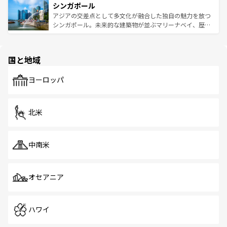
参照してほしい。
シンガポール
激する。気候は一年中温暖で、どの季節にも異なる楽しみ
み、どこを訪れても感動するはず。観光スポットが密集し
が待っている。親しみやすいタイの人々、仏教を中心とし
ており、効率よく見どころを回れるのも魅力。息をのむよ
アジアの交差点として多文化が融合した独自の魅力を放つ
た文化、そして多様な観光資源が、訪れる旅人を魅了し続
うな絶景から文化的な体験まで、香港を存分に楽しみ尽く
シンガポール。未来的な建築物が並ぶマリーナベイ、歴史
ける。 なお、新着のタイ情報は
コンテンツ一覧
を参照して
そう。 なお、新着の香港情報は
コンテンツ一覧
を参照して
と伝統を感じられるエスニックタウン、多数の緑豊かな公
ほしい。
ほしい。
園や自然保護区など、自然が調和した近代的な景観と文化
の多様性あふれるカラフルな町は、どこを歩いても新しい
国と地域
発見がある。さらに、治安のよさや充実した公共交通機関
も、旅行者にとっては魅力的なポイント。グルメも豊富
で、ホーカーズは地元の風情を楽しめる外せないスポット
ヨーロッパ
だ。訪れる人を飽きさせないシンガポールで、多様な魅力
を体感しよう。 なお、新着のシンガポール情報は
コンテン
ツ一覧
を参照してほしい。
北米
中南米
オセアニア
ハワイ