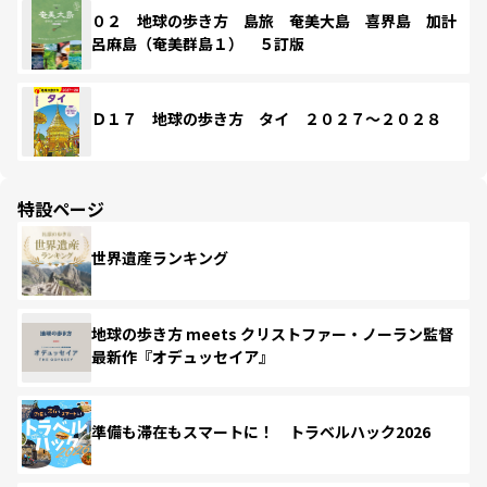
０２ 地球の歩き方 島旅 奄美大島 喜界島 加計
呂麻島（奄美群島１） ５訂版
Ｄ１７ 地球の歩き方 タイ ２０２７～２０２８
特設ページ
世界遺産ランキング
地球の歩き方 meets クリストファー・ノーラン監督
最新作『オデュッセイア』
準備も滞在もスマートに！ トラベルハック2026