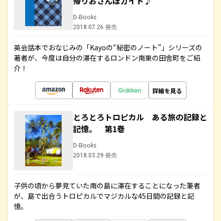
帰りおさんぽガイド♪
D-Books
2018.07.26 発売
英会話本でおなじみの「Kayoの“秘密のノート”」シリーズの
著者が、今度は自分の滞在するロンドン南東の田舎町をご紹
介！
詳細を見る
とろとろトロピカル ある旅の記録と
記憶。 第1巻
D-Books
2018.03.29 発売
子供の頃から夢見ていた南の島に滞在することになった筆者
が、島で出合うトロピカルでマジカルな45日間の記録と記
憶。