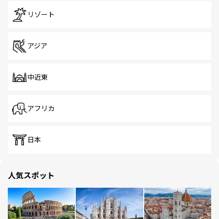
リゾート
アジア
中近東
アフリカ
日本
人気スポット