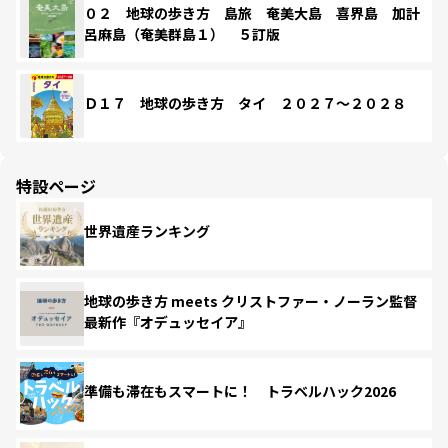
０２ 地球の歩き方 島旅 奄美大島 喜界島 加計
呂麻島（奄美群島１） ５訂版
Ｄ１７ 地球の歩き方 タイ ２０２７～２０２８
特設ページ
世界遺産ランキング
地球の歩き方 meets クリストファー・ノーラン監督
最新作『オデュッセイア』
準備も滞在もスマートに！ トラベルハック2026