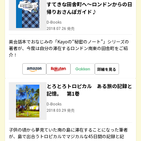
すてきな田舎町へ～ロンドンからの日
帰りおさんぽガイド♪
D-Books
2018.07.26 発売
英会話本でおなじみの「Kayoの“秘密のノート”」シリーズの
著者が、今度は自分の滞在するロンドン南東の田舎町をご紹
介！
詳細を見る
とろとろトロピカル ある旅の記録と
記憶。 第1巻
D-Books
2018.03.29 発売
子供の頃から夢見ていた南の島に滞在することになった筆者
が、島で出合うトロピカルでマジカルな45日間の記録と記