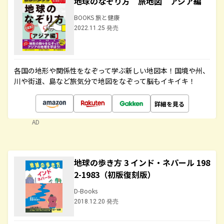
地球のなぞり方 旅地図 アジア編
BOOKS 旅と健康
2022.11.25 発売
各国の地形や関係性をなぞって学ぶ新しい地図本！国境や州、
川や街道、島など旅気分で地図をなぞって脳もイキイキ！
詳細を見る
AD
地球の歩き方 3 インド・ネパール 198
2-1983（初版復刻版）
D-Books
2018.12.20 発売