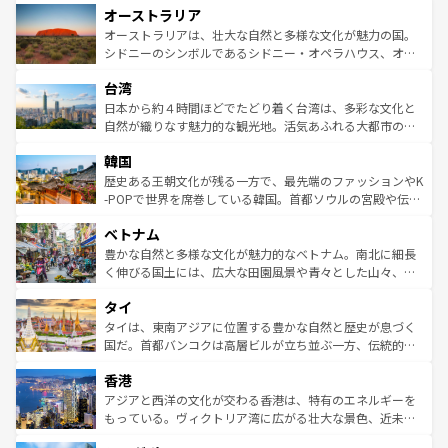
オーストラリア
部のニューオーリンズでは、音楽と美食が融合した独特の
ワイ島は見逃せない。また、定番の観光地といえばオアフ
文化が魅力。旅行者はアメリカの各地域で異なる魅力を楽
島だが、静かな自然を求めるならマウイ島やカウアイ島が
オーストラリアは、壮大な自然と多様な文化が魅力の国。
しみながら、その多様性と豊かな歴史を感じることができ
おすすめ。エメラルドグリーンに輝く海をはじめ、豊かな
シドニーのシンボルであるシドニー・オペラハウス、オー
るだろう。車でのロードトリップや列車の旅も、アメリカ
文化や歴史が息づいている。「アロハスピリット」と呼ば
ストラリア東海岸北部に広がる大サンゴ礁地帯グレートバ
ならではの贅沢な旅のスタイルだ。 なお、新着のアメリカ
台湾
れるおもてなしの心で訪れる人々を迎えてくれるハワイの
リアリーフや大陸中央部にそびえるウルル（エアーズロッ
情報は
コンテンツ一覧
を参照してほしい。
人々、おいしいローカルフードやハワイアンミュージッ
ク）、タスマニアの美しい原生林やケアンズの熱帯雨林な
日本から約４時間ほどでたどり着く台湾は、多彩な文化と
ク、伝統的なフラダンスなど、すべてがハワイの魅力を彩
ど、見どころがたくさん。また、カフェやワイン、オージ
自然が織りなす魅力的な観光地。活気あふれる大都市の台
っている。訪れるたびに新しい発見と感動が待っているハ
ービーフなどの食文化も豊かで、美味しいものであふれて
北やノスタルジックな町並みが人気な九份（ジォウフェ
ワイを、存分に味わってほしい。 なお、新着のハワイ情報
韓国
いる。アクティビティも充実しており、サーフィンやダイ
ン）、静ひつな山岳地帯である台湾東部など、都市の喧騒
は
コンテンツ一覧
を参照してほしい。
ビング、ハイキングなど、アウトドア好きにはたまらな
と山間の静けさが共存しており、訪れる人に新しい発見と
歴史ある王朝文化が残る一方で、最先端のファッションやK
い。オーストラリアの多彩な魅力を存分に味わいつくそ
驚きをもたらしてくれる。また、奥深い台湾の食文化も魅
-POPで世界を席巻している韓国。首都ソウルの宮殿や伝統
う。 なお、新着のオーストラリア情報は
コンテンツ一覧
を
力で、夜市などの屋台グルメから高級料理、ヘルシーで美
家屋が並ぶエリアでは韓国の歴史と文化に浸ることがで
参照してほしい。
ベトナム
容にもいいと評判のスイーツなど、バラエティ豊かな料理
き、地方に足を延ばせば四季折々の自然美を楽しむことが
が味わえる。 なお、新着の台湾情報は
コンテンツ一覧
を参
できる。そして、キムチや焼肉、絶品のストリートフード
豊かな自然と多様な文化が魅力的なベトナム。南北に細長
照してほしい。
まで、さまざまな韓国料理が待っている。夜には、韓国な
く伸びる国土には、広大な田園風景や青々とした山々、世
らではのナイトライフも堪能できる。あたたかいホスピタ
界遺産に登録された壮大な自然景観が点在し、都市部では
タイ
リティに包まれながら、韓国の多彩な魅力を心ゆくまで味
急速な発展と共に伝統が息づく。ハノイの古い町並みやホ
わってみてほしい。 なお、新着の韓国情報は
コンテンツ一
ーチミン市のフランス統治時代の建物も、独特の雰囲気を
タイは、東南アジアに位置する豊かな自然と歴史が息づく
覧
を参照してほしい。
醸し出している。また、バラエティの豊かさとおいしさで
国だ。首都バンコクは高層ビルが立ち並ぶ一方、伝統的な
世界中の食通を魅了してやまないベトナム料理も魅力のひ
寺院や市場がいたるところに点在し、古きよき文化と現代
香港
とつ。フォーやバインミー、ベトナムコーヒーなどは、ぜ
の活気が交差している。北部ではチェンマイなどの山岳地
ひ現地で味わいたい。どの地域を訪れてもあたたかい人々
帯で自然と触れ合い、南部ではプーケットやクラビの美し
アジアと西洋の文化が交わる香港は、特有のエネルギーを
が旅行者を迎えてくれるので、きっと忘れられない旅にな
いビーチでリゾート気分を楽しむことができる。タイ料理
もっている。ヴィクトリア湾に広がる壮大な景色、近未来
るはずだ。 なお、新着のベトナム情報は
コンテンツ一覧
を
は世界的に有名で、屋台から高級レストランまで味覚を刺
的なアートスポット、そして歴史と現代が融合した町並