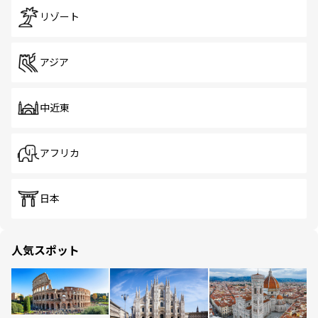
リゾート
アジア
中近東
アフリカ
日本
人気スポット