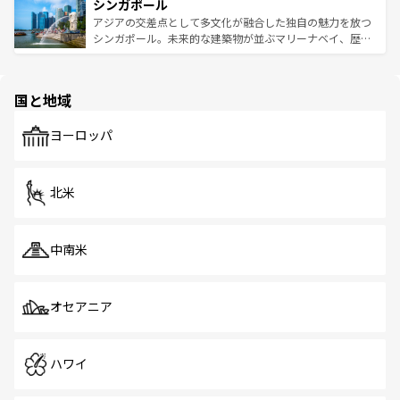
参照してほしい。
シンガポール
激する。気候は一年中温暖で、どの季節にも異なる楽しみ
み、どこを訪れても感動するはず。観光スポットが密集し
が待っている。親しみやすいタイの人々、仏教を中心とし
ており、効率よく見どころを回れるのも魅力。息をのむよ
アジアの交差点として多文化が融合した独自の魅力を放つ
た文化、そして多様な観光資源が、訪れる旅人を魅了し続
うな絶景から文化的な体験まで、香港を存分に楽しみ尽く
シンガポール。未来的な建築物が並ぶマリーナベイ、歴史
ける。 なお、新着のタイ情報は
コンテンツ一覧
を参照して
そう。 なお、新着の香港情報は
コンテンツ一覧
を参照して
と伝統を感じられるエスニックタウン、多数の緑豊かな公
ほしい。
ほしい。
園や自然保護区など、自然が調和した近代的な景観と文化
の多様性あふれるカラフルな町は、どこを歩いても新しい
国と地域
発見がある。さらに、治安のよさや充実した公共交通機関
も、旅行者にとっては魅力的なポイント。グルメも豊富
で、ホーカーズは地元の風情を楽しめる外せないスポット
ヨーロッパ
だ。訪れる人を飽きさせないシンガポールで、多様な魅力
を体感しよう。 なお、新着のシンガポール情報は
コンテン
ツ一覧
を参照してほしい。
北米
中南米
オセアニア
ハワイ