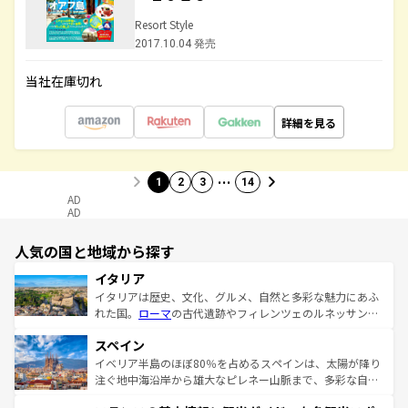
Resort Style
2017.10.04 発売
当社在庫切れ
詳細を見る
…
1
2
3
14
AD
AD
人気の国と地域から探す
イタリア
イタリアは歴史、文化、グルメ、自然と多彩な魅力にあふ
れた国。
ローマ
の古代遺跡やフィレンツェのルネッサンス
美術、ヴェネツィアの運河など、歴史あるスポットはもち
スペイン
ろん、トスカーナの美しい田園風景やアマルフィ海岸の絶
景など、自然景観も見逃せない。観光の合間には、本場の
イベリア半島のほぼ80％を占めるスペインは、太陽が降り
ピザやパスタなど、絶品のイタリア料理を堪能することも
注ぐ地中海沿岸から雄大なピレネー山脈まで、多彩な自然
できる。朝目覚めてから夜眠るまで、すべての瞬間を楽し
と文化が詰まったヨーロッパ屈指の旅行先だ。多様な地域