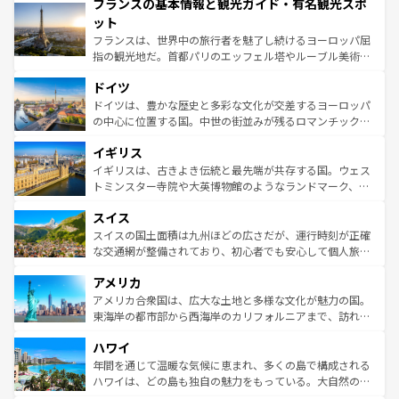
フランスの基本情報と観光ガイド・有名観光スポ
ませてくれるイタリアで、忘れられない旅をしてみよう！
文化が根付くこの国では、情熱的なフラメンコ、熱気あふ
なお、新着のイタリア情報は
コンテンツ一覧
を参照してほ
れる闘牛、そして美味しいタパスが生活の一部となってい
ット
しい。
る。首都マドリードの洗練された雰囲気や、バルセロナの
フランスは、世界中の旅行者を魅了し続けるヨーロッパ屈
アートに溢れた街角から、地方では古代ローマ遺跡や中世
指の観光地だ。首都パリのエッフェル塔やルーブル美術館
の城塞都市、穏やかなビーチリゾートまで多彩な表情を見
といった象徴的なスポットから、田舎町の古風な美しさま
せる。地方によって風土や気候が異なるスペインはその個
ドイツ
で、幅広い魅力が詰まっている。華麗な宮殿、歴史的な大
性で訪れる人を魅了する。 なお、新着のスペイン情報は
コ
聖堂、美しいビーチ、そして豊かな自然が、訪れる者を心
ドイツは、豊かな歴史と多彩な文化が交差するヨーロッパ
ンテンツ一覧
を参照してほしい。
から魅了する。また、フランスは美食の国としても知ら
の中心に位置する国。中世の街並みが残るロマンチック街
れ、フランス料理はユネスコ無形文化遺産にも登録されて
道から、未来を先取りするようなモダンな都市まで多様な
イギリス
いる。シャンパンの発祥地であるランス、プロヴァンスの
顔を持つこの国は、どこを歩いても飽きることがない。ベ
香り高いラベンダー畑など、多彩な楽しみ方が可能だ。さ
ルリンの文化的活気、バイエルン州のアルプスの絶景、そ
イギリスは、古きよき伝統と最先端が共存する国。ウェス
らに、パリ以外の地域にも魅力が溢れており、どの街角に
してライン川沿いのワイン畑といった風景は必見。ビール
トミンスター寺院や大英博物館のようなランドマーク、歴
も豊かな歴史と文化が息づいている。パリ以外の個性あふ
とソーセージを味わいながら地元の人と過ごす楽しい時間
史ある大学都市、美しい丘陵地帯や牧歌的な風景など、エ
れる地方に足を運ぶとそれぞれで全く異なる文化を体験で
スイス
は、お酒好きな人にはぜひ体験してほしい。 なお、新着の
リアごとに異なる魅力がある。また、優雅なアフタヌーン
きるだろう。 なお、新着のフランス情報は
コンテンツ一覧
ドイツ情報は
コンテンツ一覧
を参照してほしい。
ティー、ビール好きにはたまらない英国パブ、サッカー観
スイスの国土面積は九州ほどの広さだが、運行時刻が正確
を参照してほしい。
戦など、本場だからこそできる体験も豊富。イギリスを旅
な交通網が整備されており、初心者でも安心して個人旅行
して楽しみつくそう。 なお、新着のイギリス情報は
コンテ
を楽しめる。日本同様に時刻表どおりの旅が可能だ。中世
アメリカ
ンツ一覧
を参照してほしい。
の建物がそのまま残る町や、スイスならではのユニークな
博物館もあり、アルプス観光だけでなく町歩きも満喫する
アメリカ合衆国は、広大な土地と多様な文化が魅力の国。
ことができる。国民の所得が高いため物価も高いが、旅行
東海岸の都市部から西海岸のカリフォルニアまで、訪れる
者向けの交通パス提供のサービスもあり、うまく活用すれ
場所ごとに異なる風景と体験が待っている。ニューヨーク
ハワイ
ば市内交通費無料で観光を楽しむこともできる。 なお、新
のような巨大都市は、観光、ショッピング、エンターテイ
着のスイス情報は
コンテンツ一覧
を参照してほしい。
ンメントが詰まった刺激的なスポットだ。一方、アメリカ
年間を通じて温暖な気候に恵まれ、多くの島で構成される
西部には大自然が広がり、グランドキャニオンやイエロー
ハワイは、どの島も独自の魅力をもっている。大自然の神
ストーン国立公園といった絶景が堪能できる。さらに、南
秘を感じたいなら、火山が生み出した壮大な景観を誇るハ