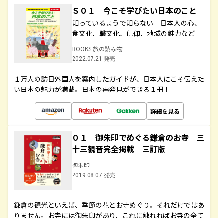
Ｓ０１ 今こそ学びたい日本のこと
知っているようで知らない 日本人の心、
食文化、職文化、信仰、地域の魅力など
BOOKS 旅の読み物
2022.07.21 発売
１万人の訪日外国人を案内したガイドが、日本人にこそ伝えた
い日本の魅力が満載。日本の再発見ができる１冊！
詳細を見る
０１ 御朱印でめぐる鎌倉のお寺 三
十三観音完全掲載 三訂版
御朱印
2019.08.07 発売
鎌倉の観光といえば、季節の花とお寺めぐり。それだけではあ
りません。お寺には御朱印があり、これに触れればお寺の全て