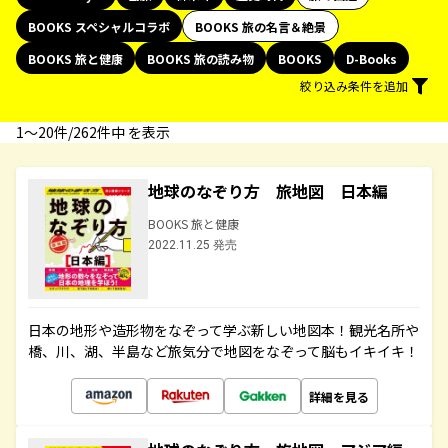
BOOKS スペシャルコラボ
BOOKS 旅の名言＆絶景
BOOKS 旅と健康
BOOKS 旅の読み物
BOOKS
D-Books
絞り込み条件を追加
1〜20件/262件中 を表示
地球のなぞり方 旅地図 日本編
BOOKS 旅と健康
2022.11.25 発売
日本の地形や造形物をなぞって学ぶ新しい地図本！観光名所や
橋、川、湖、半島など旅気分で地図をなぞって脳もイキイキ！
詳細を見る