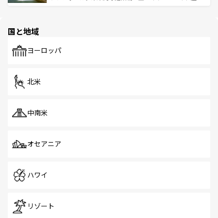
ける。 なお、新着のタイ情報は
コンテンツ一覧
を参照して
そう。 なお、新着の香港情報は
コンテンツ一覧
を参照して
と伝統を感じられるエスニックタウン、多数の緑豊かな公
ほしい。
ほしい。
園や自然保護区など、自然が調和した近代的な景観と文化
の多様性あふれるカラフルな町は、どこを歩いても新しい
国と地域
発見がある。さらに、治安のよさや充実した公共交通機関
も、旅行者にとっては魅力的なポイント。グルメも豊富
で、ホーカーズは地元の風情を楽しめる外せないスポット
ヨーロッパ
だ。訪れる人を飽きさせないシンガポールで、多様な魅力
を体感しよう。 なお、新着のシンガポール情報は
コンテン
ツ一覧
を参照してほしい。
北米
中南米
オセアニア
ハワイ
リゾート