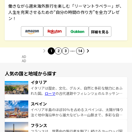
働きながら週末海外旅行を楽しむ「リーマントラベラー」が、
人生を充実させるための“自分の時間の作り方”を全力プレゼ
ン！
詳細を見る
…
1
2
3
14
AD
AD
人気の国と地域から探す
イタリア
イタリアは歴史、文化、グルメ、自然と多彩な魅力にあふ
れた国。
ローマ
の古代遺跡やフィレンツェのルネッサンス
美術、ヴェネツィアの運河など、歴史あるスポットはもち
スペイン
ろん、トスカーナの美しい田園風景やアマルフィ海岸の絶
景など、自然景観も見逃せない。観光の合間には、本場の
イベリア半島のほぼ80％を占めるスペインは、太陽が降り
ピザやパスタなど、絶品のイタリア料理を堪能することも
注ぐ地中海沿岸から雄大なピレネー山脈まで、多彩な自然
できる。朝目覚めてから夜眠るまで、すべての瞬間を楽し
と文化が詰まったヨーロッパ屈指の旅行先だ。多様な地域
フランス
ませてくれるイタリアで、忘れられない旅をしてみよう！
文化が根付くこの国では、情熱的なフラメンコ、熱気あふ
なお、新着のイタリア情報は
コンテンツ一覧
を参照してほ
れる闘牛、そして美味しいタパスが生活の一部となってい
フランスは、世界中の旅行者を魅了し続けるヨーロッパ屈