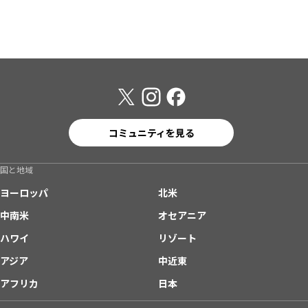
コミュニティを見る
国と地域
ヨーロッパ
北米
中南米
オセアニア
ハワイ
リゾート
アジア
中近東
アフリカ
日本