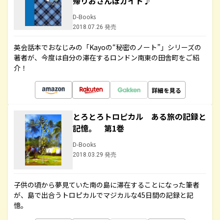
帰りおさんぽガイド♪
D-Books
2018.07.26 発売
英会話本でおなじみの「Kayoの“秘密のノート”」シリーズの
著者が、今度は自分の滞在するロンドン南東の田舎町をご紹
介！
詳細を見る
とろとろトロピカル ある旅の記録と
記憶。 第1巻
D-Books
2018.03.29 発売
子供の頃から夢見ていた南の島に滞在することになった筆者
が、島で出合うトロピカルでマジカルな45日間の記録と記
憶。