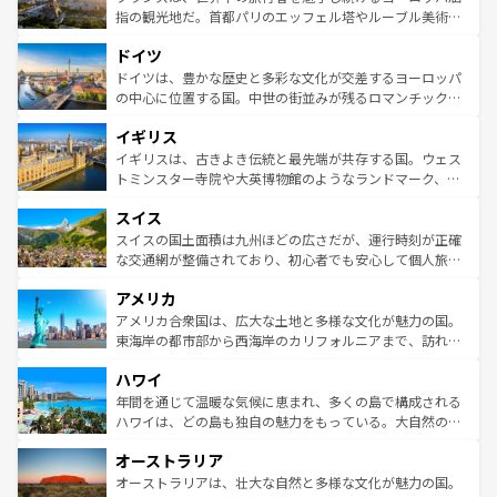
しい。
る。首都マドリードの洗練された雰囲気や、バルセロナの
指の観光地だ。首都パリのエッフェル塔やルーブル美術館
アートに溢れた街角から、地方では古代ローマ遺跡や中世
といった象徴的なスポットから、田舎町の古風な美しさま
ドイツ
の城塞都市、穏やかなビーチリゾートまで多彩な表情を見
で、幅広い魅力が詰まっている。華麗な宮殿、歴史的な大
せる。地方によって風土や気候が異なるスペインはその個
聖堂、美しいビーチ、そして豊かな自然が、訪れる者を心
ドイツは、豊かな歴史と多彩な文化が交差するヨーロッパ
性で訪れる人を魅了する。 なお、新着のスペイン情報は
コ
から魅了する。また、フランスは美食の国としても知ら
の中心に位置する国。中世の街並みが残るロマンチック街
ンテンツ一覧
を参照してほしい。
れ、フランス料理はユネスコ無形文化遺産にも登録されて
道から、未来を先取りするようなモダンな都市まで多様な
イギリス
いる。シャンパンの発祥地であるランス、プロヴァンスの
顔を持つこの国は、どこを歩いても飽きることがない。ベ
香り高いラベンダー畑など、多彩な楽しみ方が可能だ。さ
ルリンの文化的活気、バイエルン州のアルプスの絶景、そ
イギリスは、古きよき伝統と最先端が共存する国。ウェス
らに、パリ以外の地域にも魅力が溢れており、どの街角に
してライン川沿いのワイン畑といった風景は必見。ビール
トミンスター寺院や大英博物館のようなランドマーク、歴
も豊かな歴史と文化が息づいている。パリ以外の個性あふ
とソーセージを味わいながら地元の人と過ごす楽しい時間
史ある大学都市、美しい丘陵地帯や牧歌的な風景など、エ
れる地方に足を運ぶとそれぞれで全く異なる文化を体験で
スイス
は、お酒好きな人にはぜひ体験してほしい。 なお、新着の
リアごとに異なる魅力がある。また、優雅なアフタヌーン
きるだろう。 なお、新着のフランス情報は
コンテンツ一覧
ドイツ情報は
コンテンツ一覧
を参照してほしい。
ティー、ビール好きにはたまらない英国パブ、サッカー観
スイスの国土面積は九州ほどの広さだが、運行時刻が正確
を参照してほしい。
戦など、本場だからこそできる体験も豊富。イギリスを旅
な交通網が整備されており、初心者でも安心して個人旅行
して楽しみつくそう。 なお、新着のイギリス情報は
コンテ
を楽しめる。日本同様に時刻表どおりの旅が可能だ。中世
アメリカ
ンツ一覧
を参照してほしい。
の建物がそのまま残る町や、スイスならではのユニークな
博物館もあり、アルプス観光だけでなく町歩きも満喫する
アメリカ合衆国は、広大な土地と多様な文化が魅力の国。
ことができる。国民の所得が高いため物価も高いが、旅行
東海岸の都市部から西海岸のカリフォルニアまで、訪れる
者向けの交通パス提供のサービスもあり、うまく活用すれ
場所ごとに異なる風景と体験が待っている。ニューヨーク
ハワイ
ば市内交通費無料で観光を楽しむこともできる。 なお、新
のような巨大都市は、観光、ショッピング、エンターテイ
着のスイス情報は
コンテンツ一覧
を参照してほしい。
ンメントが詰まった刺激的なスポットだ。一方、アメリカ
年間を通じて温暖な気候に恵まれ、多くの島で構成される
西部には大自然が広がり、グランドキャニオンやイエロー
ハワイは、どの島も独自の魅力をもっている。大自然の神
ストーン国立公園といった絶景が堪能できる。さらに、南
秘を感じたいなら、火山が生み出した壮大な景観を誇るハ
オーストラリア
部のニューオーリンズでは、音楽と美食が融合した独特の
ワイ島は見逃せない。また、定番の観光地といえばオアフ
文化が魅力。旅行者はアメリカの各地域で異なる魅力を楽
島だが、静かな自然を求めるならマウイ島やカウアイ島が
オーストラリアは、壮大な自然と多様な文化が魅力の国。