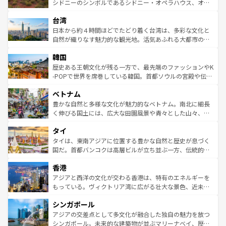
しみながら、その多様性と豊かな歴史を感じることができ
おすすめ。エメラルドグリーンに輝く海をはじめ、豊かな
シドニーのシンボルであるシドニー・オペラハウス、オー
るだろう。車でのロードトリップや列車の旅も、アメリカ
文化や歴史が息づいている。「アロハスピリット」と呼ば
ストラリア東海岸北部に広がる大サンゴ礁地帯グレートバ
ならではの贅沢な旅のスタイルだ。 なお、新着のアメリカ
台湾
れるおもてなしの心で訪れる人々を迎えてくれるハワイの
リアリーフや大陸中央部にそびえるウルル（エアーズロッ
情報は
コンテンツ一覧
を参照してほしい。
人々、おいしいローカルフードやハワイアンミュージッ
ク）、タスマニアの美しい原生林やケアンズの熱帯雨林な
日本から約４時間ほどでたどり着く台湾は、多彩な文化と
ク、伝統的なフラダンスなど、すべてがハワイの魅力を彩
ど、見どころがたくさん。また、カフェやワイン、オージ
自然が織りなす魅力的な観光地。活気あふれる大都市の台
っている。訪れるたびに新しい発見と感動が待っているハ
ービーフなどの食文化も豊かで、美味しいものであふれて
北やノスタルジックな町並みが人気な九份（ジォウフェ
ワイを、存分に味わってほしい。 なお、新着のハワイ情報
韓国
いる。アクティビティも充実しており、サーフィンやダイ
ン）、静ひつな山岳地帯である台湾東部など、都市の喧騒
は
コンテンツ一覧
を参照してほしい。
ビング、ハイキングなど、アウトドア好きにはたまらな
と山間の静けさが共存しており、訪れる人に新しい発見と
歴史ある王朝文化が残る一方で、最先端のファッションやK
い。オーストラリアの多彩な魅力を存分に味わいつくそ
驚きをもたらしてくれる。また、奥深い台湾の食文化も魅
-POPで世界を席巻している韓国。首都ソウルの宮殿や伝統
う。 なお、新着のオーストラリア情報は
コンテンツ一覧
を
力で、夜市などの屋台グルメから高級料理、ヘルシーで美
家屋が並ぶエリアでは韓国の歴史と文化に浸ることがで
参照してほしい。
ベトナム
容にもいいと評判のスイーツなど、バラエティ豊かな料理
き、地方に足を延ばせば四季折々の自然美を楽しむことが
が味わえる。 なお、新着の台湾情報は
コンテンツ一覧
を参
できる。そして、キムチや焼肉、絶品のストリートフード
豊かな自然と多様な文化が魅力的なベトナム。南北に細長
照してほしい。
まで、さまざまな韓国料理が待っている。夜には、韓国な
く伸びる国土には、広大な田園風景や青々とした山々、世
らではのナイトライフも堪能できる。あたたかいホスピタ
界遺産に登録された壮大な自然景観が点在し、都市部では
タイ
リティに包まれながら、韓国の多彩な魅力を心ゆくまで味
急速な発展と共に伝統が息づく。ハノイの古い町並みやホ
わってみてほしい。 なお、新着の韓国情報は
コンテンツ一
ーチミン市のフランス統治時代の建物も、独特の雰囲気を
タイは、東南アジアに位置する豊かな自然と歴史が息づく
覧
を参照してほしい。
醸し出している。また、バラエティの豊かさとおいしさで
国だ。首都バンコクは高層ビルが立ち並ぶ一方、伝統的な
世界中の食通を魅了してやまないベトナム料理も魅力のひ
寺院や市場がいたるところに点在し、古きよき文化と現代
香港
とつ。フォーやバインミー、ベトナムコーヒーなどは、ぜ
の活気が交差している。北部ではチェンマイなどの山岳地
ひ現地で味わいたい。どの地域を訪れてもあたたかい人々
帯で自然と触れ合い、南部ではプーケットやクラビの美し
アジアと西洋の文化が交わる香港は、特有のエネルギーを
が旅行者を迎えてくれるので、きっと忘れられない旅にな
いビーチでリゾート気分を楽しむことができる。タイ料理
もっている。ヴィクトリア湾に広がる壮大な景色、近未来
るはずだ。 なお、新着のベトナム情報は
コンテンツ一覧
を
は世界的に有名で、屋台から高級レストランまで味覚を刺
的なアートスポット、そして歴史と現代が融合した町並
参照してほしい。
シンガポール
激する。気候は一年中温暖で、どの季節にも異なる楽しみ
み、どこを訪れても感動するはず。観光スポットが密集し
が待っている。親しみやすいタイの人々、仏教を中心とし
ており、効率よく見どころを回れるのも魅力。息をのむよ
アジアの交差点として多文化が融合した独自の魅力を放つ
た文化、そして多様な観光資源が、訪れる旅人を魅了し続
うな絶景から文化的な体験まで、香港を存分に楽しみ尽く
シンガポール。未来的な建築物が並ぶマリーナベイ、歴史