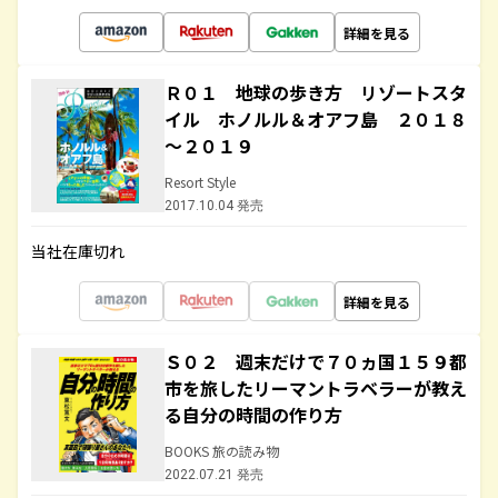
詳細を見る
Ｒ０１ 地球の歩き方 リゾートスタ
イル ホノルル＆オアフ島 ２０１８
～２０１９
Resort Style
2017.10.04 発売
当社在庫切れ
詳細を見る
Ｓ０２ 週末だけで７０ヵ国１５９都
市を旅したリーマントラベラーが教え
る自分の時間の作り方
BOOKS 旅の読み物
2022.07.21 発売