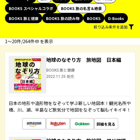
BOOKS スペシャルコラボ
BOOKS 旅の名言＆絶景
BOOKS 旅と健康
BOOKS 旅の読み物
BOOKS
D-Books
絞り込み条件を追加
1〜20件/264件中 を表示
地球のなぞり方 旅地図 日本編
BOOKS 旅と健康
2022.11.25 発売
日本の地形や造形物をなぞって学ぶ新しい地図本！観光名所や
橋、川、湖、半島など旅気分で地図をなぞって脳もイキイキ！
詳細を見る