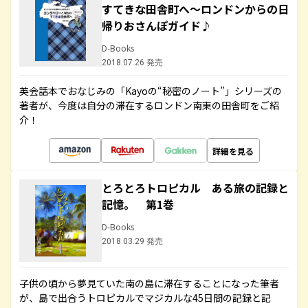
すてきな田舎町へ～ロンドンからの日
帰りおさんぽガイド♪
D-Books
2018.07.26 発売
英会話本でおなじみの「Kayoの“秘密のノート”」シリーズの
著者が、今度は自分の滞在するロンドン南東の田舎町をご紹
介！
詳細を見る
とろとろトロピカル ある旅の記録と
記憶。 第1巻
D-Books
2018.03.29 発売
子供の頃から夢見ていた南の島に滞在することになった筆者
が、島で出合うトロピカルでマジカルな45日間の記録と記