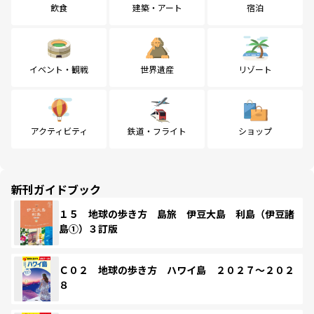
飲食
建築・アート
宿泊
イベント・観戦
世界遺産
リゾート
アクティビティ
鉄道・フライト
ショップ
新刊ガイドブック
１５ 地球の歩き方 島旅 伊豆大島 利島（伊豆諸
島①）３訂版
Ｃ０２ 地球の歩き方 ハワイ島 ２０２７～２０２
８