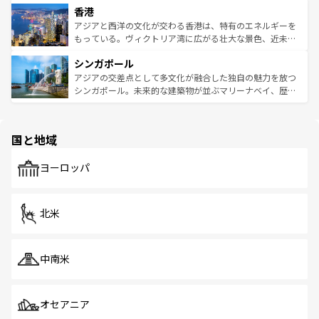
香港
とつ。フォーやバインミー、ベトナムコーヒーなどは、ぜ
の活気が交差している。北部ではチェンマイなどの山岳地
ひ現地で味わいたい。どの地域を訪れてもあたたかい人々
帯で自然と触れ合い、南部ではプーケットやクラビの美し
アジアと西洋の文化が交わる香港は、特有のエネルギーを
が旅行者を迎えてくれるので、きっと忘れられない旅にな
いビーチでリゾート気分を楽しむことができる。タイ料理
もっている。ヴィクトリア湾に広がる壮大な景色、近未来
るはずだ。 なお、新着のベトナム情報は
コンテンツ一覧
を
は世界的に有名で、屋台から高級レストランまで味覚を刺
的なアートスポット、そして歴史と現代が融合した町並
参照してほしい。
シンガポール
激する。気候は一年中温暖で、どの季節にも異なる楽しみ
み、どこを訪れても感動するはず。観光スポットが密集し
が待っている。親しみやすいタイの人々、仏教を中心とし
ており、効率よく見どころを回れるのも魅力。息をのむよ
アジアの交差点として多文化が融合した独自の魅力を放つ
た文化、そして多様な観光資源が、訪れる旅人を魅了し続
うな絶景から文化的な体験まで、香港を存分に楽しみ尽く
シンガポール。未来的な建築物が並ぶマリーナベイ、歴史
ける。 なお、新着のタイ情報は
コンテンツ一覧
を参照して
そう。 なお、新着の香港情報は
コンテンツ一覧
を参照して
と伝統を感じられるエスニックタウン、多数の緑豊かな公
ほしい。
ほしい。
園や自然保護区など、自然が調和した近代的な景観と文化
の多様性あふれるカラフルな町は、どこを歩いても新しい
国と地域
発見がある。さらに、治安のよさや充実した公共交通機関
も、旅行者にとっては魅力的なポイント。グルメも豊富
で、ホーカーズは地元の風情を楽しめる外せないスポット
ヨーロッパ
だ。訪れる人を飽きさせないシンガポールで、多様な魅力
を体感しよう。 なお、新着のシンガポール情報は
コンテン
ツ一覧
を参照してほしい。
北米
中南米
オセアニア