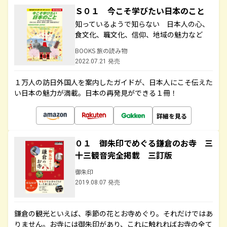
Ｓ０１ 今こそ学びたい日本のこと
知っているようで知らない 日本人の心、
食文化、職文化、信仰、地域の魅力など
BOOKS 旅の読み物
2022.07.21 発売
１万人の訪日外国人を案内したガイドが、日本人にこそ伝えた
い日本の魅力が満載。日本の再発見ができる１冊！
詳細を見る
０１ 御朱印でめぐる鎌倉のお寺 三
十三観音完全掲載 三訂版
御朱印
2019.08.07 発売
鎌倉の観光といえば、季節の花とお寺めぐり。それだけではあ
りません。お寺には御朱印があり、これに触れればお寺の全て