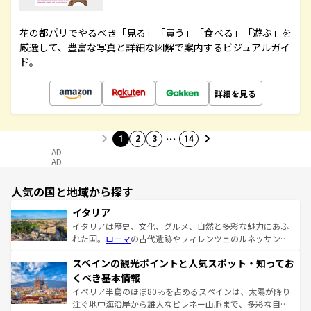
花の都パリでやるべき「見る」「買う」「食べる」「遊ぶ」を
厳選して、豊富な写真と詳細な図解で案内するビジュアルガイ
ド。
詳細を見る
…
1
2
3
14
AD
AD
人気の国と地域から探す
イタリア
イタリアは歴史、文化、グルメ、自然と多彩な魅力にあふ
れた国。
ローマ
の古代遺跡やフィレンツェのルネッサンス
美術、ヴェネツィアの運河など、歴史あるスポットはもち
スペインの観光ポイントと人気スポット・知ってお
ろん、トスカーナの美しい田園風景やアマルフィ海岸の絶
景など、自然景観も見逃せない。観光の合間には、本場の
くべき基本情報
ピザやパスタなど、絶品のイタリア料理を堪能することも
イベリア半島のほぼ80％を占めるスペインは、太陽が降り
できる。朝目覚めてから夜眠るまで、すべての瞬間を楽し
注ぐ地中海沿岸から雄大なピレネー山脈まで、多彩な自然