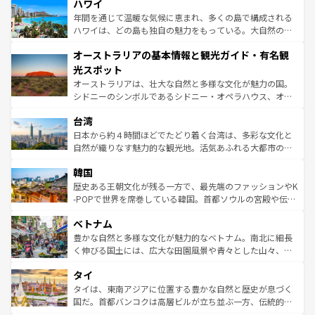
着のスイス情報は
コンテンツ一覧
を参照してほしい。
ハワイ
のような巨大都市は、観光、ショッピング、エンターテイ
ンメントが詰まった刺激的なスポットだ。一方、アメリカ
年間を通じて温暖な気候に恵まれ、多くの島で構成される
西部には大自然が広がり、グランドキャニオンやイエロー
ハワイは、どの島も独自の魅力をもっている。大自然の神
ストーン国立公園といった絶景が堪能できる。さらに、南
秘を感じたいなら、火山が生み出した壮大な景観を誇るハ
オーストラリアの基本情報と観光ガイド・有名観
部のニューオーリンズでは、音楽と美食が融合した独特の
ワイ島は見逃せない。また、定番の観光地といえばオアフ
文化が魅力。旅行者はアメリカの各地域で異なる魅力を楽
島だが、静かな自然を求めるならマウイ島やカウアイ島が
光スポット
しみながら、その多様性と豊かな歴史を感じることができ
おすすめ。エメラルドグリーンに輝く海をはじめ、豊かな
オーストラリアは、壮大な自然と多様な文化が魅力の国。
るだろう。車でのロードトリップや列車の旅も、アメリカ
文化や歴史が息づいている。「アロハスピリット」と呼ば
シドニーのシンボルであるシドニー・オペラハウス、オー
ならではの贅沢な旅のスタイルだ。 なお、新着のアメリカ
れるおもてなしの心で訪れる人々を迎えてくれるハワイの
ストラリア東海岸北部に広がる大サンゴ礁地帯グレートバ
情報は
コンテンツ一覧
を参照してほしい。
人々、おいしいローカルフードやハワイアンミュージッ
台湾
リアリーフや大陸中央部にそびえるウルル（エアーズロッ
ク、伝統的なフラダンスなど、すべてがハワイの魅力を彩
ク）、タスマニアの美しい原生林やケアンズの熱帯雨林な
日本から約４時間ほどでたどり着く台湾は、多彩な文化と
っている。訪れるたびに新しい発見と感動が待っているハ
ど、見どころがたくさん。また、カフェやワイン、オージ
自然が織りなす魅力的な観光地。活気あふれる大都市の台
ワイを、存分に味わってほしい。 なお、新着のハワイ情報
ービーフなどの食文化も豊かで、美味しいものであふれて
北やノスタルジックな町並みが人気な九份（ジォウフェ
は
コンテンツ一覧
を参照してほしい。
韓国
いる。アクティビティも充実しており、サーフィンやダイ
ン）、静ひつな山岳地帯である台湾東部など、都市の喧騒
ビング、ハイキングなど、アウトドア好きにはたまらな
と山間の静けさが共存しており、訪れる人に新しい発見と
歴史ある王朝文化が残る一方で、最先端のファッションやK
い。オーストラリアの多彩な魅力を存分に味わいつくそ
驚きをもたらしてくれる。また、奥深い台湾の食文化も魅
-POPで世界を席巻している韓国。首都ソウルの宮殿や伝統
う。 なお、新着のオーストラリア情報は
コンテンツ一覧
を
力で、夜市などの屋台グルメから高級料理、ヘルシーで美
家屋が並ぶエリアでは韓国の歴史と文化に浸ることがで
参照してほしい。
ベトナム
容にもいいと評判のスイーツなど、バラエティ豊かな料理
き、地方に足を延ばせば四季折々の自然美を楽しむことが
が味わえる。 なお、新着の台湾情報は
コンテンツ一覧
を参
できる。そして、キムチや焼肉、絶品のストリートフード
豊かな自然と多様な文化が魅力的なベトナム。南北に細長
照してほしい。
まで、さまざまな韓国料理が待っている。夜には、韓国な
く伸びる国土には、広大な田園風景や青々とした山々、世
らではのナイトライフも堪能できる。あたたかいホスピタ
界遺産に登録された壮大な自然景観が点在し、都市部では
タイ
リティに包まれながら、韓国の多彩な魅力を心ゆくまで味
急速な発展と共に伝統が息づく。ハノイの古い町並みやホ
わってみてほしい。 なお、新着の韓国情報は
コンテンツ一
ーチミン市のフランス統治時代の建物も、独特の雰囲気を
タイは、東南アジアに位置する豊かな自然と歴史が息づく
覧
を参照してほしい。
醸し出している。また、バラエティの豊かさとおいしさで
国だ。首都バンコクは高層ビルが立ち並ぶ一方、伝統的な
世界中の食通を魅了してやまないベトナム料理も魅力のひ
寺院や市場がいたるところに点在し、古きよき文化と現代