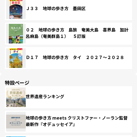
Ｊ３３ 地球の歩き方 墨田区
０２ 地球の歩き方 島旅 奄美大島 喜界島 加計
呂麻島（奄美群島１） ５訂版
Ｄ１７ 地球の歩き方 タイ ２０２７～２０２８
特設ページ
世界遺産ランキング
地球の歩き方 meets クリストファー・ノーラン監督
最新作『オデュッセイア』