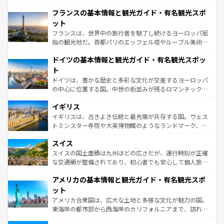
ませてくれるイタリアで、忘れられない旅をしてみよう！
と文化が詰まったヨーロッパ屈指の旅行先だ。多様な地域
なお、新着のイタリア情報は
コンテンツ一覧
を参照してほ
フランスの基本情報と観光ガイド・有名観光スポ
文化が根付くこの国では、情熱的なフラメンコ、熱気あふ
しい。
れる闘牛、そして美味しいタパスが生活の一部となってい
ット
る。首都マドリードの洗練された雰囲気や、バルセロナの
フランスは、世界中の旅行者を魅了し続けるヨーロッパ屈
アートに溢れた街角から、地方では古代ローマ遺跡や中世
指の観光地だ。首都パリのエッフェル塔やルーブル美術館
の城塞都市、穏やかなビーチリゾートまで多彩な表情を見
といった象徴的なスポットから、田舎町の古風な美しさま
せる。地方によって風土や気候が異なるスペインはその個
ドイツの基本情報と観光ガイド・有名観光スポッ
で、幅広い魅力が詰まっている。華麗な宮殿、歴史的な大
性で訪れる人を魅了する。 なお、新着のスペイン情報は
コ
聖堂、美しいビーチ、そして豊かな自然が、訪れる者を心
ト
ンテンツ一覧
を参照してほしい。
から魅了する。また、フランスは美食の国としても知ら
ドイツは、豊かな歴史と多彩な文化が交差するヨーロッパ
れ、フランス料理はユネスコ無形文化遺産にも登録されて
の中心に位置する国。中世の街並みが残るロマンチック街
いる。シャンパンの発祥地であるランス、プロヴァンスの
道から、未来を先取りするようなモダンな都市まで多様な
香り高いラベンダー畑など、多彩な楽しみ方が可能だ。さ
イギリス
顔を持つこの国は、どこを歩いても飽きることがない。ベ
らに、パリ以外の地域にも魅力が溢れており、どの街角に
ルリンの文化的活気、バイエルン州のアルプスの絶景、そ
イギリスは、古きよき伝統と最先端が共存する国。ウェス
も豊かな歴史と文化が息づいている。パリ以外の個性あふ
してライン川沿いのワイン畑といった風景は必見。ビール
トミンスター寺院や大英博物館のようなランドマーク、歴
れる地方に足を運ぶとそれぞれで全く異なる文化を体験で
とソーセージを味わいながら地元の人と過ごす楽しい時間
史ある大学都市、美しい丘陵地帯や牧歌的な風景など、エ
きるだろう。 なお、新着のフランス情報は
コンテンツ一覧
スイス
は、お酒好きな人にはぜひ体験してほしい。 なお、新着の
リアごとに異なる魅力がある。また、優雅なアフタヌーン
を参照してほしい。
ドイツ情報は
コンテンツ一覧
を参照してほしい。
ティー、ビール好きにはたまらない英国パブ、サッカー観
スイスの国土面積は九州ほどの広さだが、運行時刻が正確
戦など、本場だからこそできる体験も豊富。イギリスを旅
な交通網が整備されており、初心者でも安心して個人旅行
して楽しみつくそう。 なお、新着のイギリス情報は
コンテ
を楽しめる。日本同様に時刻表どおりの旅が可能だ。中世
アメリカの基本情報と観光ガイド・有名観光スポ
ンツ一覧
を参照してほしい。
の建物がそのまま残る町や、スイスならではのユニークな
博物館もあり、アルプス観光だけでなく町歩きも満喫する
ット
ことができる。国民の所得が高いため物価も高いが、旅行
アメリカ合衆国は、広大な土地と多様な文化が魅力の国。
者向けの交通パス提供のサービスもあり、うまく活用すれ
東海岸の都市部から西海岸のカリフォルニアまで、訪れる
ば市内交通費無料で観光を楽しむこともできる。 なお、新
場所ごとに異なる風景と体験が待っている。ニューヨーク