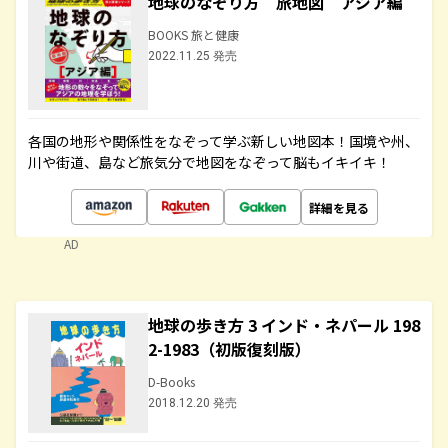
地球のなぞり方 旅地図 アジア編
BOOKS 旅と健康
2022.11.25 発売
各国の地形や関係性をなぞって学ぶ新しい地図本！国境や州、
川や街道、島など旅気分で地図をなぞって脳もイキイキ！
詳細を見る
AD
地球の歩き方 3 インド・ネパール 198
2-1983（初版復刻版）
D-Books
2018.12.20 発売