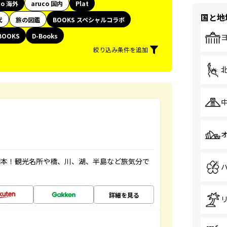
co 海外
aruco 国内
Plat
国と地
代
旅の図鑑
BOOKS スペシャルコラボ
BOOKS
D-Books
絞り込み条件を追加
図本！観光名所や橋、川、湖、半島など旅気分で
詳細を見る