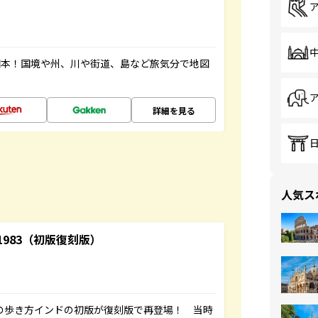
図本！国境や州、川や街道、島など旅気分で地図
詳細を見る
人気ス
-1983（初版復刻版）
球の歩き方インドの初版が復刻版で再登場！ 当時