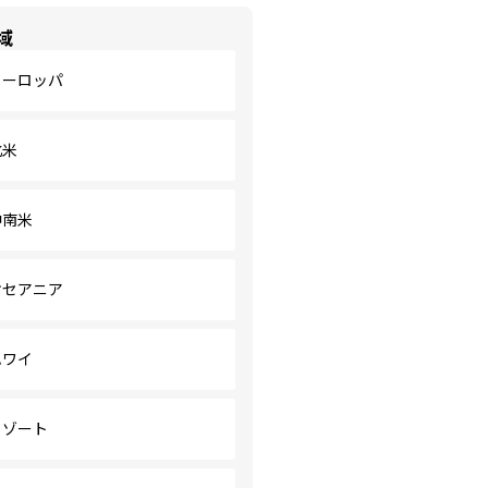
域
ヨーロッパ
北米
中南米
オセアニア
ハワイ
リゾート