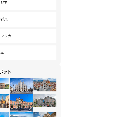
アジア
中近東
アフリカ
日本
ポット