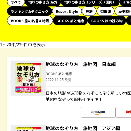
すべて
地球の歩き方 海外
地球の歩き方 Jシリーズ（国内）
aru
ランキング&テクニック
Resort Style
島旅
御朱印
歴史時
BOOKS 旅の名言＆絶景
BOOKS 旅と健康
BOOKS 旅の読み物
1〜20件/220件中 を表示
地球のなぞり方 旅地図 日本編
BOOKS 旅と健康
2022.11.25 発売
日本の地形や造形物をなぞって学ぶ新しい地
地図をなぞって脳もイキイキ！
地球のなぞり方 旅地図 アジア編