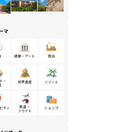
ーマ
食
建築・アート
宿泊
ト・
世界遺産
リゾート
戦
鉄道・
ビティ
ショップ
フライト